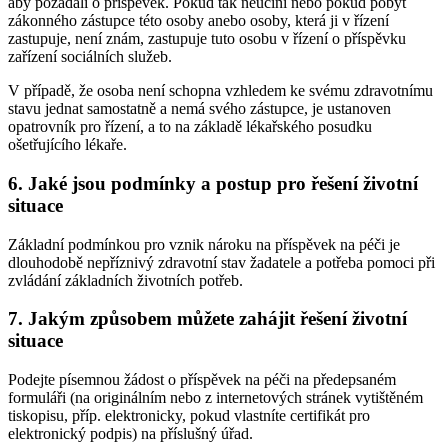
aby požádali o příspěvek. Pokud tak neučiní nebo pokud pobyt
zákonného zástupce této osoby anebo osoby, která ji v řízení
zastupuje, není znám, zastupuje tuto osobu v řízení o příspěvku
zařízení sociálních služeb.
V případě, že osoba není schopna vzhledem ke svému zdravotnímu
stavu jednat samostatně a nemá svého zástupce, je ustanoven
opatrovník pro řízení, a to na základě lékařského posudku
ošetřujícího lékaře.
6. Jaké jsou podmínky a postup pro řešení životní
situace
Základní podmínkou pro vznik nároku na příspěvek na péči je
dlouhodobě nepříznivý zdravotní stav žadatele a potřeba pomoci při
zvládání základních životních potřeb.
7. Jakým způsobem můžete zahájit řešení životní
situace
Podejte písemnou žádost o příspěvek na péči na předepsaném
formuláři (na originálním nebo z internetových stránek vytištěném
tiskopisu, příp. elektronicky, pokud vlastníte certifikát pro
elektronický podpis) na příslušný úřad.