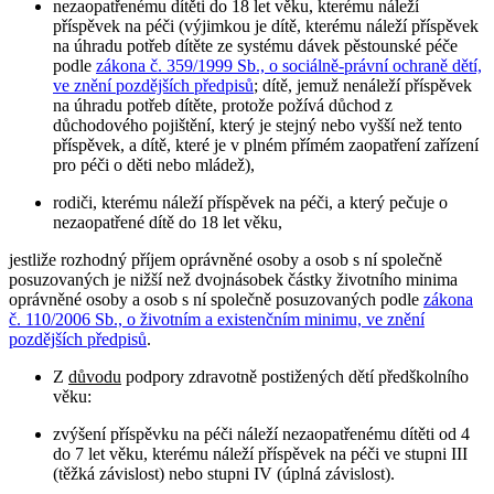
nezaopatřenému dítěti do 18 let věku, kterému náleží
příspěvek na péči (výjimkou je dítě, kterému náleží příspěvek
na úhradu potřeb dítěte ze systému dávek pěstounské péče
podle
zákona č. 359/1999 Sb., o sociálně-právní ochraně dětí,
ve znění pozdějších předpisů
; dítě, jemuž nenáleží příspěvek
na úhradu potřeb dítěte, protože požívá důchod z
důchodového pojištění, který je stejný nebo vyšší než tento
příspěvek, a dítě, které je v plném přímém zaopatření zařízení
pro péči o děti nebo mládež),
rodiči, kterému náleží příspěvek na péči, a který pečuje o
nezaopatřené dítě do 18 let věku,
jestliže rozhodný příjem oprávněné osoby a osob s ní společně
posuzovaných je nižší než dvojnásobek částky životního minima
oprávněné osoby a osob s ní společně posuzovaných podle
zákona
č. 110/2006 Sb., o životním a existenčním minimu, ve znění
pozdějších předpisů
.
Z
důvodu
podpory zdravotně postižených dětí předškolního
věku:
zvýšení příspěvku na péči náleží nezaopatřenému dítěti od 4
do 7 let věku, kterému náleží příspěvek na péči ve stupni III
(těžká závislost) nebo stupni IV (úplná závislost).