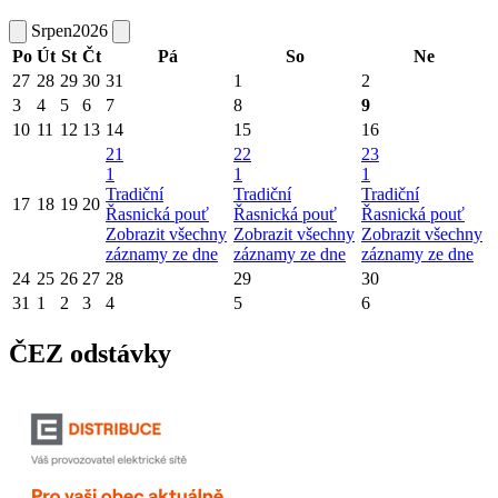
Srpen
2026
Po
Út
St
Čt
Pá
So
Ne
27
28
29
30
31
1
2
3
4
5
6
7
8
9
10
11
12
13
14
15
16
21
22
23
1
1
1
Tradiční
Tradiční
Tradiční
17
18
19
20
Řasnická pouť
Řasnická pouť
Řasnická pouť
Zobrazit všechny
Zobrazit všechny
Zobrazit všechny
záznamy ze dne
záznamy ze dne
záznamy ze dne
24
25
26
27
28
29
30
31
1
2
3
4
5
6
ČEZ odstávky