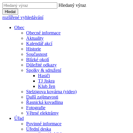
Hledaný výraz
Hledat
rozšířené vyhledávání
Obec
Obecné informace
Aktuality
Kalendář akcí
Historie
Současnost
Blízké okolí
Důležité odkazy
Spolky & sdružení
Hasiči
TJ Jiskra
Klub žen
Stelzigova kovárna (video)
Další zajímavosti
Řasnická kovadlina
Fotografie
Větrné elektrárny
Úřad
Povinné informace
Úřední deska