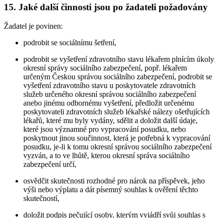
15. Jaké další činnosti jsou po žadateli požadovány
Žadatel je povinen:
podrobit se sociálnímu šetření,
podrobit se vyšetření zdravotního stavu lékařem plnícím úkoly
okresní správy sociálního zabezpečení, popř. lékařem
určeným Českou správou sociálního zabezpečení, podrobit se
vyšetření zdravotního stavu u poskytovatele zdravotních
služeb určeného okresní správou sociálního zabezpečení
anebo jinému odbornému vyšetření, předložit určenému
poskytovateli zdravotních služeb lékařské nálezy ošetřujících
lékařů, které mu byly vydány, sdělit a doložit další údaje,
které jsou významné pro vypracování posudku, nebo
poskytnout jinou součinnost, která je potřebná k vypracování
posudku, je-li k tomu okresní správou sociálního zabezpečení
vyzván, a to ve lhůtě, kterou okresní správa sociálního
zabezpečení určí,
osvědčit skutečnosti rozhodné pro nárok na příspěvek, jeho
výši nebo výplatu a dát písemný souhlas k ověření těchto
skutečností,
doložit podpis pečující osoby, kterým vyjádří svůj souhlas s