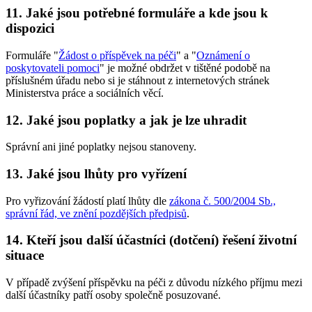
11. Jaké jsou potřebné formuláře a kde jsou k
dispozici
Formuláře "
Žádost o příspěvek na péči
" a "
Oznámení o
poskytovateli pomoci
" je možné obdržet v tištěné podobě na
příslušném úřadu nebo si je stáhnout z internetových stránek
Ministerstva práce a sociálních věcí.
12. Jaké jsou poplatky a jak je lze uhradit
Správní ani jiné poplatky nejsou stanoveny.
13. Jaké jsou lhůty pro vyřízení
Pro vyřizování žádostí platí lhůty dle
zákona č. 500/2004 Sb.,
správní řád, ve znění pozdějších předpisů
.
14. Kteří jsou další účastníci (dotčení) řešení životní
situace
V případě zvýšení příspěvku na péči z důvodu nízkého příjmu mezi
další účastníky patří osoby společně posuzované.