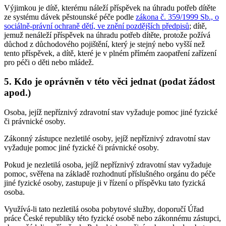
Výjimkou je dítě, kterému náleží příspěvek na úhradu potřeb dítěte
ze systému dávek pěstounské péče podle
zákona č. 359/1999 Sb., o
sociálně-právní ochraně dětí, ve znění pozdějších předpisů
; dítě,
jemuž nenáleží příspěvek na úhradu potřeb dítěte, protože požívá
důchod z důchodového pojištění, který je stejný nebo vyšší než
tento příspěvek, a dítě, které je v plném přímém zaopatření zařízení
pro péči o děti nebo mládež.
5. Kdo je oprávněn v této věci jednat (podat žádost
apod.)
Osoba, jejíž nepříznivý zdravotní stav vyžaduje pomoc jiné fyzické
či právnické osoby.
Zákonný zástupce nezletilé osoby, jejíž nepříznivý zdravotní stav
vyžaduje pomoc jiné fyzické či právnické osoby.
Pokud je nezletilá osoba, jejíž nepříznivý zdravotní stav vyžaduje
pomoc, svěřena na základě rozhodnutí příslušného orgánu do péče
jiné fyzické osoby, zastupuje ji v řízení o příspěvku tato fyzická
osoba.
Využívá-li tato nezletilá osoba pobytové služby, doporučí Úřad
práce České republiky této fyzické osobě nebo zákonnému zástupci,