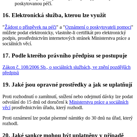
poskytovanou péčí.
16. Elektronická služba, kterou lze využít
"
Žádost o příspěvek na péči
" a "
Oznámení o poskytovateli pomoci
"
můžete podat elektronicky, vlastníte-li certifikát pro elektronický
podpis, prostřednictvím internetových stránek Ministerstva práce a
sociálních věcí.
17. Podle kterého právního předpisu se postupuje
Zákon č. 108/2006 Sb., o sociálních službách, ve znění pozdějších
předpisů
19. Jaké jsou opravné prostředky a jak se uplatňují
Proti rozhodnutí o zamítnutí, snížení nebo odejmutí dávky lze podat
odvolání do 15 dnů od doručení k
Ministerstvu práce a sociálních
věcí
prostřednictvím úřadu, který rozhodl.
Proti oznámení lze podat písemné námitky do 30 dnů na úřad, který
rozhodl.
20. Jaké sankce mohou být uplatněny v případě