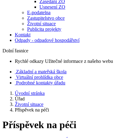
Zasedání ZO
Usnesení ZO
E-podatelna
Zastupitelstvo obce
Životní situace
Publicita projekty
Kontakt
Odpady - odpadové hospodářství
Dolní řasnice
Rychlé odkazy
Užitečné informace z našeho webu
Základní a mateřská škola
Virtuální prohlídka obce
Podrobné kontakty úřadu
Úvodní stránka
Úřad
Životní situace
Příspěvek na péči
Příspěvek na péči