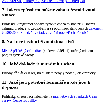
280/2009 Sb., daňový řád, ve znění pozdějších předpisů
.
7. Jakým způsobem můžete zahájit řešení životní
situace
Přihlášku k registraci podává fyzická osoba místně příslušnému
celnímu úřadu, a to způsobem a za podmínek stanovených
zákonem
č. 280/2009 Sb., daňový řád, ve znění pozdějších předpisů
.
8. Na které instituci životní situaci řešit
Místně příslušný celní úřad
(daňové oddělení), určený místem
pobytu fyzické osoby.
10. Jaké doklady je nutné mít s sebou
Přílohy přihlášky k registraci, které nebyly podány elektronicky.
11. Jaké jsou potřebné formuláře a kde jsou k
dispozici
Přihlášku k registraci naleznete na
internetových stránkách Celní
správy České republiky
.