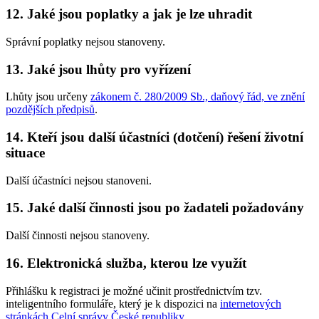
12. Jaké jsou poplatky a jak je lze uhradit
Správní poplatky nejsou stanoveny.
13. Jaké jsou lhůty pro vyřízení
Lhůty jsou určeny
zákonem č. 280/2009 Sb., daňový řád, ve znění
pozdějších předpisů
.
14. Kteří jsou další účastníci (dotčení) řešení životní
situace
Další účastníci nejsou stanoveni.
15. Jaké další činnosti jsou po žadateli požadovány
Další činnosti nejsou stanoveny.
16. Elektronická služba, kterou lze využít
Přihlášku k registraci je možné učinit prostřednictvím tzv.
inteligentního formuláře, který je k dispozici na
internetových
stránkách Celní správy České republiky
.