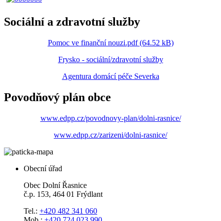
Sociální a zdravotní služby
Pomoc ve finanční nouzi.pdf (64.52 kB)
Frysko - sociální/zdravotní služby
Agentura domácí péče Severka
Povodňový plán obce
www.edpp.cz/povodnovy-plan/dolni-rasnice/
www.edpp.cz/zarizeni/dolni-rasnice/
Obecní úřad
Obec Dolní Řasnice
č.p. 153, 464 01 Frýdlant
Tel.:
+420 482 341 060
Mob.:
+420 724 023 990