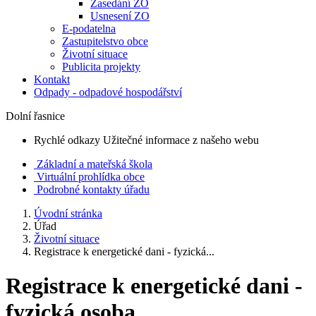
Zasedání ZO
Usnesení ZO
E-podatelna
Zastupitelstvo obce
Životní situace
Publicita projekty
Kontakt
Odpady - odpadové hospodářství
Dolní řasnice
Rychlé odkazy
Užitečné informace z našeho webu
Základní a mateřská škola
Virtuální prohlídka obce
Podrobné kontakty úřadu
Úvodní stránka
Úřad
Životní situace
Registrace k energetické dani - fyzická...
Registrace k energetické dani -
fyzická osoba