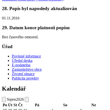
28. Popis byl naposledy aktualizován
01.11.2016
29. Datum konce platnosti popisu
Bez časového omezení.
Úřad
Povinné informace
Úřední deska
E-podatelna
Zastupitelstvo obce
Životní situace
Publicita projekty
Kalendář
Srpen
2026
Po
Út
St
Čt
Pá
So
Ne