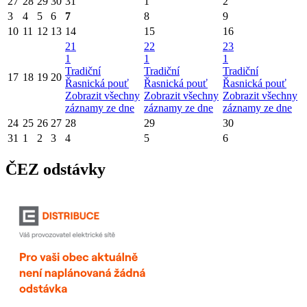
27
28
29
30
31
1
2
3
4
5
6
7
8
9
10
11
12
13
14
15
16
21
22
23
1
1
1
Tradiční
Tradiční
Tradiční
17
18
19
20
Řasnická pouť
Řasnická pouť
Řasnická pouť
Zobrazit všechny
Zobrazit všechny
Zobrazit všechny
záznamy ze dne
záznamy ze dne
záznamy ze dne
24
25
26
27
28
29
30
31
1
2
3
4
5
6
ČEZ odstávky