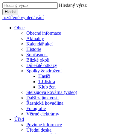
Hledaný výraz
Hledat
rozšířené vyhledávání
Obec
Obecné informace
Aktuality
Kalendář akcí
Historie
Současnost
Blízké okolí
Důležité odkazy
Spolky & sdružení
Hasiči
TJ Jiskra
Klub žen
Stelzigova kovárna (video)
Další zajímavosti
Řasnická kovadlina
Fotografie
Větrné elektrárny
Úřad
Povinné informace
Úřední deska