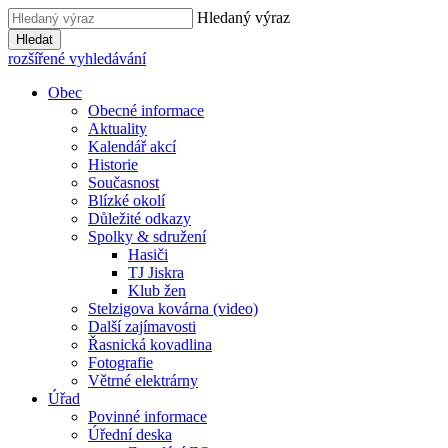
Hledaný výraz
Hledat
rozšířené vyhledávání
Obec
Obecné informace
Aktuality
Kalendář akcí
Historie
Současnost
Blízké okolí
Důležité odkazy
Spolky & sdružení
Hasiči
TJ Jiskra
Klub žen
Stelzigova kovárna (video)
Další zajímavosti
Řasnická kovadlina
Fotografie
Větrné elektrárny
Úřad
Povinné informace
Úřední deska