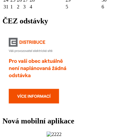
31
1
2
3
4
5
6
ČEZ odstávky
Nová mobilní aplikace