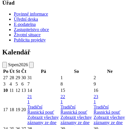
Úřad
Povinné informace
Úřední deska
E-podatelna
Zastupitelstvo obce
Životní situace
Publicita projekty
Kalendář
Srpen
2026
Po
Út
St
Čt
Pá
So
Ne
27
28
29
30
31
1
2
3
4
5
6
7
8
9
10
11
12
13
14
15
16
21
22
23
1
1
1
Tradiční
Tradiční
Tradiční
17
18
19
20
Řasnická pouť
Řasnická pouť
Řasnická pouť
Zobrazit všechny
Zobrazit všechny
Zobrazit všechny
záznamy ze dne
záznamy ze dne
záznamy ze dne
24
25
26
27
28
29
30