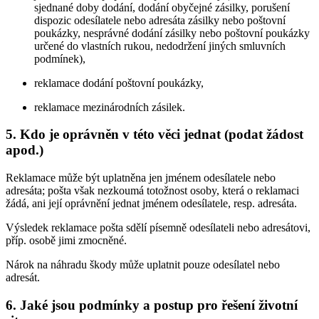
sjednané doby dodání, dodání obyčejné zásilky, porušení
dispozic odesílatele nebo adresáta zásilky nebo poštovní
poukázky, nesprávné dodání zásilky nebo poštovní poukázky
určené do vlastních rukou, nedodržení jiných smluvních
podmínek),
reklamace dodání poštovní poukázky,
reklamace mezinárodních zásilek.
5. Kdo je oprávněn v této věci jednat (podat žádost
apod.)
Reklamace může být uplatněna jen jménem odesílatele nebo
adresáta; pošta však nezkoumá totožnost osoby, která o reklamaci
žádá, ani její oprávnění jednat jménem odesílatele, resp. adresáta.
Výsledek reklamace pošta sdělí písemně odesílateli nebo adresátovi,
příp. osobě jimi zmocněné.
Nárok na náhradu škody může uplatnit pouze odesílatel nebo
adresát.
6. Jaké jsou podmínky a postup pro řešení životní