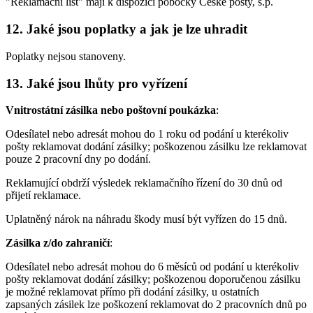
"Reklamační list" mají k dispozici pobočky České pošty, s.p.
12. Jaké jsou poplatky a jak je lze uhradit
Poplatky nejsou stanoveny.
13. Jaké jsou lhůty pro vyřízení
Vnitrostátní zásilka nebo poštovní poukázka
:
Odesílatel nebo adresát mohou do 1 roku od podání u kterékoliv
pošty reklamovat dodání zásilky; poškozenou zásilku lze reklamovat
pouze 2 pracovní dny po dodání.
Reklamující obdrží výsledek reklamačního řízení do 30 dnů od
přijetí reklamace.
Uplatněný nárok na náhradu škody musí být vyřízen do 15 dnů.
Zásilka z/do zahraničí
:
Odesílatel nebo adresát mohou do 6 měsíců od podání u kterékoliv
pošty reklamovat dodání zásilky; poškozenou doporučenou zásilku
je možné reklamovat přímo při dodání zásilky, u ostatních
zapsaných zásilek lze poškození reklamovat do 2 pracovních dnů po