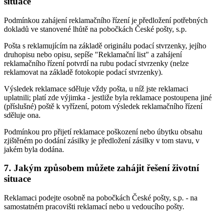
situace
Podmínkou zahájení reklamačního řízení je předložení potřebných
dokladů ve stanovené lhůtě na pobočkách České pošty, s.p.
Pošta s reklamujícím na základě originálu podací stvrzenky, jejího
druhopisu nebo opisu, sepíše "Reklamační list" a zahájení
reklamačního řízení potvrdí na rubu podací stvrzenky (nelze
reklamovat na základě fotokopie podací stvrzenky).
Výsledek reklamace sděluje vždy pošta, u níž jste reklamaci
uplatnili; platí zde výjimka - jestliže byla reklamace postoupena jiné
(příslušné) poště k vyřízení, potom výsledek reklamačního řízení
sděluje ona.
Podmínkou pro přijetí reklamace poškození nebo úbytku obsahu
zjištěném po dodání zásilky je předložení zásilky v tom stavu, v
jakém byla dodána.
7. Jakým způsobem můžete zahájit řešení životní
situace
Reklamaci podejte osobně na pobočkách České pošty, s.p. - na
samostatném pracovišti reklamací nebo u vedoucího pošty.