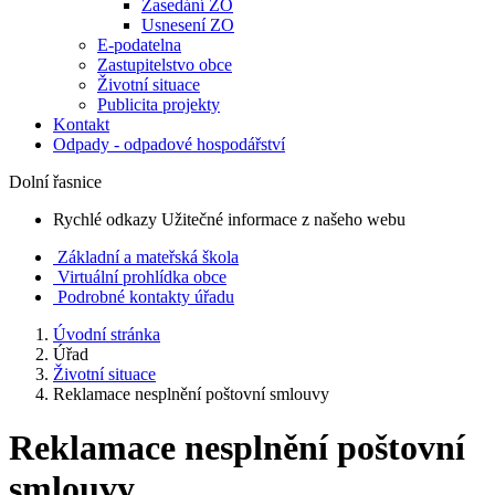
Zasedání ZO
Usnesení ZO
E-podatelna
Zastupitelstvo obce
Životní situace
Publicita projekty
Kontakt
Odpady - odpadové hospodářství
Dolní řasnice
Rychlé odkazy
Užitečné informace z našeho webu
Základní a mateřská škola
Virtuální prohlídka obce
Podrobné kontakty úřadu
Úvodní stránka
Úřad
Životní situace
Reklamace nesplnění poštovní smlouvy
Reklamace nesplnění poštovní
smlouvy