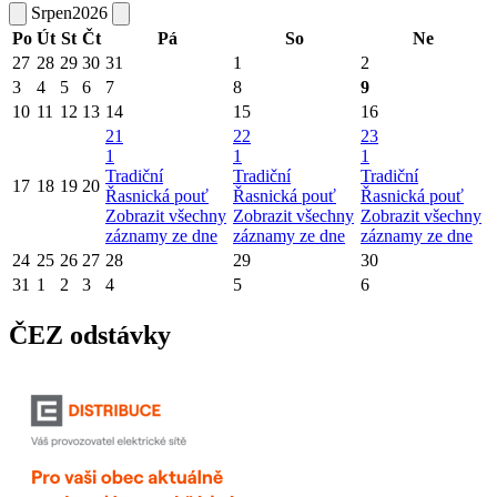
Srpen
2026
Po
Út
St
Čt
Pá
So
Ne
27
28
29
30
31
1
2
3
4
5
6
7
8
9
10
11
12
13
14
15
16
21
22
23
1
1
1
Tradiční
Tradiční
Tradiční
17
18
19
20
Řasnická pouť
Řasnická pouť
Řasnická pouť
Zobrazit všechny
Zobrazit všechny
Zobrazit všechny
záznamy ze dne
záznamy ze dne
záznamy ze dne
24
25
26
27
28
29
30
31
1
2
3
4
5
6
ČEZ odstávky