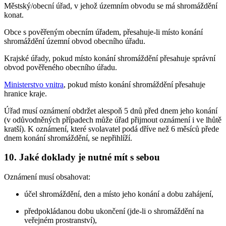
Městský/obecní úřad, v jehož územním obvodu se má shromáždění
konat.
Obce s pověřeným obecním úřadem, přesahuje-li místo konání
shromáždění územní obvod obecního úřadu.
Krajské úřady, pokud místo konání shromáždění přesahuje správní
obvod pověřeného obecního úřadu.
Ministerstvo vnitra
, pokud místo konání shromáždění přesahuje
hranice kraje.
Úřad musí oznámení obdržet alespoň 5 dnů před dnem jeho konání
(v odůvodněných případech může úřad přijmout oznámení i ve lhůtě
kratší). K oznámení, které svolavatel podá dříve než 6 měsíců přede
dnem konání shromáždění, se nepřihlíží.
10. Jaké doklady je nutné mít s sebou
Oznámení musí obsahovat:
účel shromáždění, den a místo jeho konání a dobu zahájení,
předpokládanou dobu ukončení (jde-li o shromáždění na
veřejném prostranství),