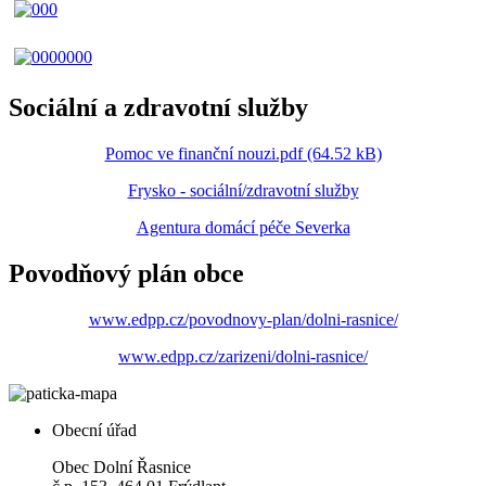
Sociální a zdravotní služby
Pomoc ve finanční nouzi.pdf (64.52 kB)
Frysko - sociální/zdravotní služby
Agentura domácí péče Severka
Povodňový plán obce
www.edpp.cz/povodnovy-plan/dolni-rasnice/
www.edpp.cz/zarizeni/dolni-rasnice/
Obecní úřad
Obec Dolní Řasnice