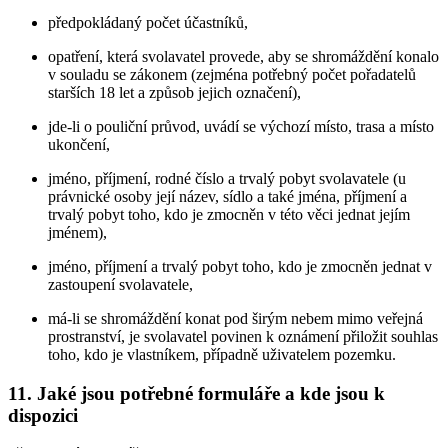
předpokládaný počet účastníků,
opatření, která svolavatel provede, aby se shromáždění konalo
v souladu se zákonem (zejména potřebný počet pořadatelů
starších 18 let a způsob jejich označení),
jde-li o pouliční průvod, uvádí se výchozí místo, trasa a místo
ukončení,
jméno, příjmení, rodné číslo a trvalý pobyt svolavatele (u
právnické osoby její název, sídlo a také jména, příjmení a
trvalý pobyt toho, kdo je zmocněn v této věci jednat jejím
jménem),
jméno, příjmení a trvalý pobyt toho, kdo je zmocněn jednat v
zastoupení svolavatele,
má-li se shromáždění konat pod širým nebem mimo veřejná
prostranství, je svolavatel povinen k oznámení přiložit souhlas
toho, kdo je vlastníkem, případně uživatelem pozemku.
11. Jaké jsou potřebné formuláře a kde jsou k
dispozici