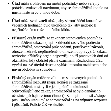
Úřad může s ohledem na místní podmínky nebo veřejný
pořádek svolavateli navrhnout, aby se shromáždění konalo na
jiném místě nebo v jinou dobu.
Úřad může svolavateli uložit, aby shromáždění konané ve
večerních hodinách bylo ukončeno tak, aby nedošlo k
nepřiměřenému rušení nočního klidu.
Příslušný orgán může ze zákonem stanovených podmínek
shromáždění zakázat (např. z důvodů rasového podtextu
shromáždění, omezování práv občanů, porušování zákonů,
ohrožení zdraví, nepřiměřeného omezení dopravy). O zákazu
rozhodne příslušný orgán nejpozději do tří pracovních dnů od
okamžiku, kdy obdržel platné oznámení. Rozhodnutí úřad
vyvěsí na své úřední desce a vyhlásí místním rozhlasem nebo
jiným obdobným způsobem.
Příslušný orgán může ze zákonem stanovených podmínek
shromáždění rozpustit (např. koná-li se zakázané
shromáždění, nastaly-li v jeho průběhu okolnosti
odůvodňující jeho zákaz, shromáždění nebylo oznámeno,
účastníci páchají trestnou činnost). Za nepřítomnosti zástupce
příslušného úřadu může shromáždění až na výjimky rozpustit
i příslušník Policie ČR ve službě.