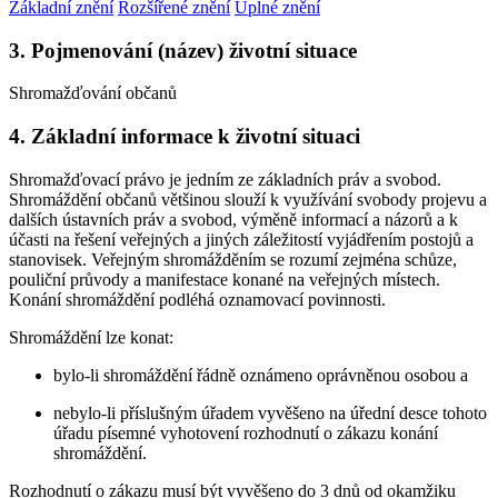
Základní znění
Rozšířené znění
Úplné znění
3. Pojmenování (název) životní situace
Shromažďování občanů
4. Základní informace k životní situaci
Shromažďovací právo je jedním ze základních práv a svobod.
Shromáždění občanů většinou slouží k využívání svobody projevu a
dalších ústavních práv a svobod, výměně informací a názorů a k
účasti na řešení veřejných a jiných záležitostí vyjádřením postojů a
stanovisek. Veřejným shromážděním se rozumí zejména schůze,
pouliční průvody a manifestace konané na veřejných místech.
Konání shromáždění podléhá oznamovací povinnosti.
Shromáždění lze konat:
bylo-li shromáždění řádně oznámeno oprávněnou osobou a
nebylo-li příslušným úřadem vyvěšeno na úřední desce tohoto
úřadu písemné vyhotovení rozhodnutí o zákazu konání
shromáždění.
Rozhodnutí o zákazu musí být vyvěšeno do 3 dnů od okamžiku