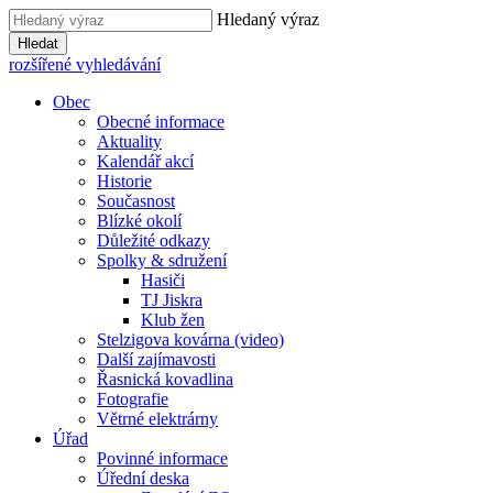
Hledaný výraz
Hledat
rozšířené vyhledávání
Obec
Obecné informace
Aktuality
Kalendář akcí
Historie
Současnost
Blízké okolí
Důležité odkazy
Spolky & sdružení
Hasiči
TJ Jiskra
Klub žen
Stelzigova kovárna (video)
Další zajímavosti
Řasnická kovadlina
Fotografie
Větrné elektrárny
Úřad
Povinné informace
Úřední deska