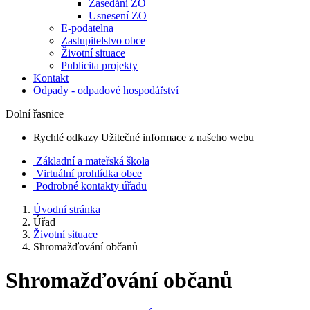
Zasedání ZO
Usnesení ZO
E-podatelna
Zastupitelstvo obce
Životní situace
Publicita projekty
Kontakt
Odpady - odpadové hospodářství
Dolní řasnice
Rychlé odkazy
Užitečné informace z našeho webu
Základní a mateřská škola
Virtuální prohlídka obce
Podrobné kontakty úřadu
Úvodní stránka
Úřad
Životní situace
Shromažďování občanů
Shromažďování občanů