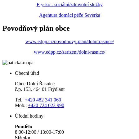
Frysko - sociální/zdravotní služby
Agentura domácí péče Severka
Povodňový plán obce
www.edpp.cz/povodnovy-plan/dolni-rasnice/
www.edpp.cz/zarizeni/dolni-rasnice/
Obecní úřad
Obec Dolní Řasnice
č.p. 153, 464 01 Frýdlant
Tel.:
+420 482 341 060
Mob.:
+420 724 023 990
Úřední hodiny
Pondělí:
8:00-12:00 / 13:00-17:00
Středa: