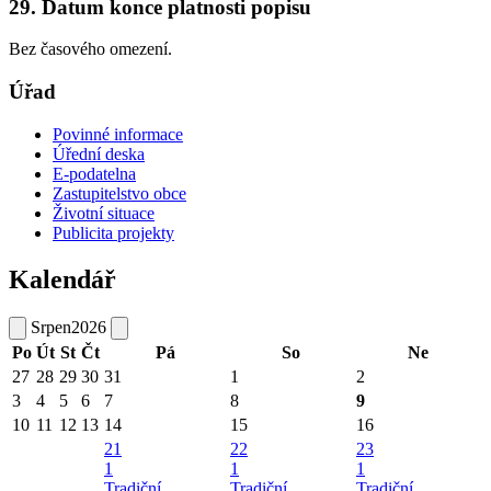
29. Datum konce platnosti popisu
Bez časového omezení.
Úřad
Povinné informace
Úřední deska
E-podatelna
Zastupitelstvo obce
Životní situace
Publicita projekty
Kalendář
Srpen
2026
Po
Út
St
Čt
Pá
So
Ne
27
28
29
30
31
1
2
3
4
5
6
7
8
9
10
11
12
13
14
15
16
21
22
23
1
1
1
Tradiční
Tradiční
Tradiční