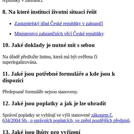
republiky v zahraničí.
8. Na které instituci životní situaci řešit
Zastupitelský úřad České republiky v zahraničí
Ministerstvo zahraničních věcí České republiky
10. Jaké doklady je nutné mít s sebou
Na úřadě předložte listinu, která má být ověřena či
superlegalizována.
11. Jaké jsou potřebné formuláře a kde jsou k
dispozici
Předepsané formuláře nejsou stanoveny.
12. Jaké jsou poplatky a jak je lze uhradit
Správní poplatky se vybírají ve výši stanovené
zákonem č.
634/2004 Sb., o správních poplatcích, ve znění pozdějších předpisů
.
13. Jaké jsou lhůty pro vyřízení