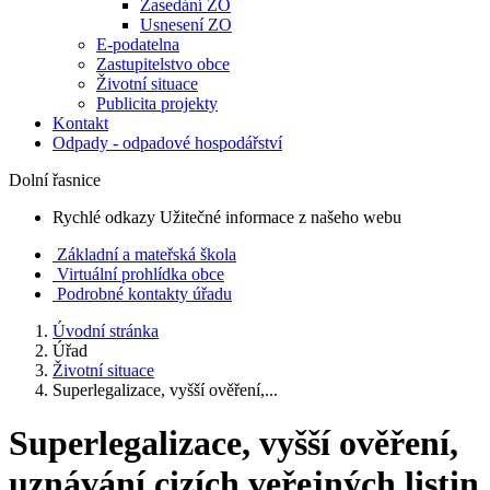
Zasedání ZO
Usnesení ZO
E-podatelna
Zastupitelstvo obce
Životní situace
Publicita projekty
Kontakt
Odpady - odpadové hospodářství
Dolní řasnice
Rychlé odkazy
Užitečné informace z našeho webu
Základní a mateřská škola
Virtuální prohlídka obce
Podrobné kontakty úřadu
Úvodní stránka
Úřad
Životní situace
Superlegalizace, vyšší ověření,...
Superlegalizace, vyšší ověření,
uznávání cizích veřejných listin