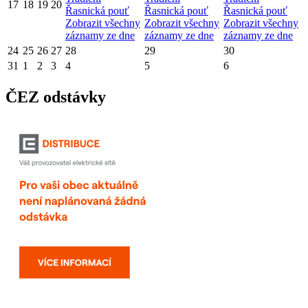
17
18
19
20
Řasnická pouť
Řasnická pouť
Řasnická pouť
Zobrazit všechny
Zobrazit všechny
Zobrazit všechny
záznamy ze dne
záznamy ze dne
záznamy ze dne
24
25
26
27
28
29
30
31
1
2
3
4
5
6
ČEZ odstávky