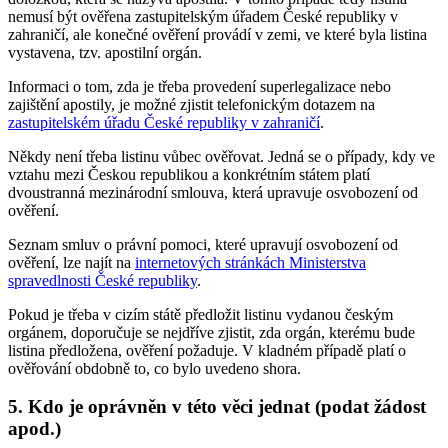
nemusí být ověřena zastupitelským úřadem České republiky v
zahraničí, ale konečné ověření provádí v zemi, ve které byla listina
vystavena, tzv. apostilní orgán.
Informaci o tom, zda je třeba provedení superlegalizace nebo
zajištění apostily, je možné zjistit telefonickým dotazem na
zastupitelském úřadu České republiky v zahraničí
.
Někdy není třeba listinu vůbec ověřovat. Jedná se o případy, kdy ve
vztahu mezi Českou republikou a konkrétním státem platí
dvoustranná mezinárodní smlouva, která upravuje osvobození od
ověření.
Seznam smluv o právní pomoci, které upravují osvobození od
ověření, lze najít na
internetových stránkách Ministerstva
spravedlnosti České republiky
.
Pokud je třeba v cizím státě předložit listinu vydanou českým
orgánem, doporučuje se nejdříve zjistit, zda orgán, kterému bude
listina předložena, ověření požaduje. V kladném případě platí o
ověřování obdobně to, co bylo uvedeno shora.
5. Kdo je oprávněn v této věci jednat (podat žádost
apod.)