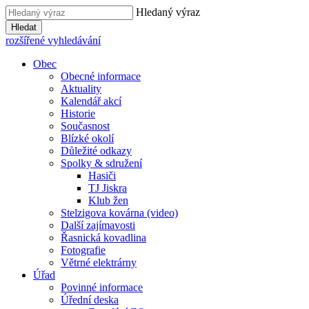
Hledaný výraz
Hledat
rozšířené vyhledávání
Obec
Obecné informace
Aktuality
Kalendář akcí
Historie
Současnost
Blízké okolí
Důležité odkazy
Spolky & sdružení
Hasiči
TJ Jiskra
Klub žen
Stelzigova kovárna (video)
Další zajímavosti
Řasnická kovadlina
Fotografie
Větrné elektrárny
Úřad
Povinné informace
Úřední deska