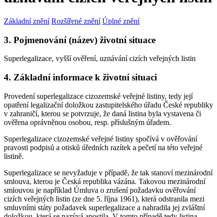
Základní znění
Rozšířené znění
Úplné znění
3. Pojmenování (název) životní situace
Superlegalizace, vyšší ověření, uznávání cizích veřejných listin
4. Základní informace k životní situaci
Provedení superlegalizace cizozemské veřejné listiny, tedy její
opatření legalizační doložkou zastupitelského úřadu České republiky
v zahraničí, kterou se potvrzuje, že daná listina byla vystavena či
ověřena oprávněnou osobou, resp. příslušným úřadem.
Superlegalizace cizozemské veřejné listiny spočívá v ověřování
pravosti podpisů a otisků úředních razítek a pečetí na této veřejné
listině.
Superlegalizace se nevyžaduje v případě, že tak stanoví mezinárodní
smlouva, kterou je Česká republika vázána. Takovou mezinárodní
smlouvou je například Úmluva o zrušení požadavku ověřování
cizích veřejných listin (ze dne 5. října 1961), která odstranila mezi
smluvními státy požadavek superlegalizace a nahradila jej zvláštní
doložkou, která se nazývá apostila. V tomto případě tedy listina