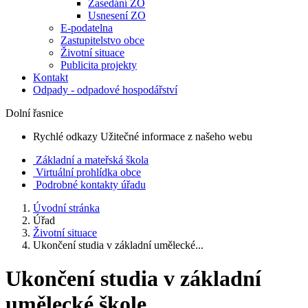
Zasedání ZO
Usnesení ZO
E-podatelna
Zastupitelstvo obce
Životní situace
Publicita projekty
Kontakt
Odpady - odpadové hospodářství
Dolní řasnice
Rychlé odkazy
Užitečné informace z našeho webu
Základní a mateřská škola
Virtuální prohlídka obce
Podrobné kontakty úřadu
Úvodní stránka
Úřad
Životní situace
Ukončení studia v základní umělecké...
Ukončení studia v základní
umělecké škole