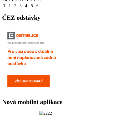
31
1
2
3
4
5
6
ČEZ odstávky
Nová mobilní aplikace