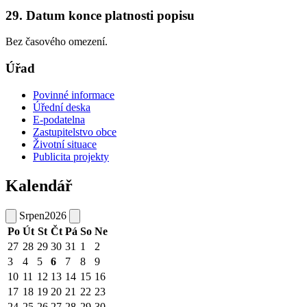
29. Datum konce platnosti popisu
Bez časového omezení.
Úřad
Povinné informace
Úřední deska
E-podatelna
Zastupitelstvo obce
Životní situace
Publicita projekty
Kalendář
Srpen
2026
Po
Út
St
Čt
Pá
So
Ne
27
28
29
30
31
1
2
3
4
5
6
7
8
9
10
11
12
13
14
15
16
17
18
19
20
21
22
23
24
25
26
27
28
29
30