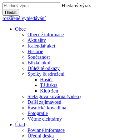
Hledaný výraz
Hledat
rozšířené vyhledávání
Obec
Obecné informace
Aktuality
Kalendář akcí
Historie
Současnost
Blízké okolí
Důležité odkazy
Spolky & sdružení
Hasiči
TJ Jiskra
Klub žen
Stelzigova kovárna (video)
Další zajímavosti
Řasnická kovadlina
Fotografie
Větrné elektrárny
Úřad
Povinné informace
Úřední deska