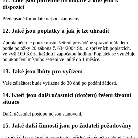
11. Jaké jsou potřebné formuláře a kde jsou k
dispozici
Předepsané formuláře nejsou stanoveny.
12. Jaké jsou poplatky a jak je lze uhradit
Zpoplatněno je pouze místní šetření prováděné správním úřadem
podle položky 20 zákona č. 634/2004 Sb., o správních poplatcích,
ve výši 100 Kč za každou i započatou hodinu. Poplatek se vyměřuje
po ukončení místního šetření ve lhůtě do 1 měsíce.
13. Jaké jsou lhůty pro vyřízení
Vaše záležitost bude vyřízena do 30 dnů po podání žádosti.
14. Kteří jsou další účastníci (dotčení) řešení životní
situace
Další účastníci postupu nejsou stanoveni.
15. Jaké další činnosti jsou po žadateli požadovány
Taxační údaje o lesních porostech a příslušné výpočty náhrad škod a