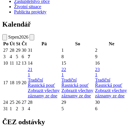
Zastupitelstvo obce
Životní situace
Publicita projekty
Kalendář
Srpen
2026
Po
Út
St
Čt
Pá
So
Ne
27
28
29
30
31
1
2
3
4
5
6
7
8
9
10
11
12
13
14
15
16
21
22
23
1
1
1
Tradiční
Tradiční
Tradiční
17
18
19
20
Řasnická pouť
Řasnická pouť
Řasnická pouť
Zobrazit všechny
Zobrazit všechny
Zobrazit všechny
záznamy ze dne
záznamy ze dne
záznamy ze dne
24
25
26
27
28
29
30
31
1
2
3
4
5
6
ČEZ odstávky