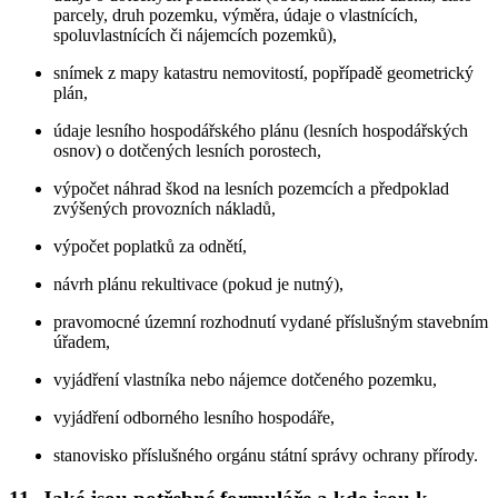
parcely, druh pozemku, výměra, údaje o vlastnících,
spoluvlastnících či nájemcích pozemků),
snímek z mapy katastru nemovitostí, popřípadě geometrický
plán,
údaje lesního hospodářského plánu (lesních hospodářských
osnov) o dotčených lesních porostech,
výpočet náhrad škod na lesních pozemcích a předpoklad
zvýšených provozních nákladů,
výpočet poplatků za odnětí,
návrh plánu rekultivace (pokud je nutný),
pravomocné územní rozhodnutí vydané příslušným stavebním
úřadem,
vyjádření vlastníka nebo nájemce dotčeného pozemku,
vyjádření odborného lesního hospodáře,
stanovisko příslušného orgánu státní správy ochrany přírody.