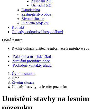
Zasedání ZO
Usnesení ZO
E-podatelna
Zastupitelstvo obce
Životní situace
Publicita projekty
Kontakt
Odpady - odpadové hospodářství
Dolní řasnice
Rychlé odkazy
Užitečné informace z našeho webu
Základní a mateřská škola
Virtuální prohlídka obce
Podrobné kontakty úřadu
Úvodní stránka
Úřad
Životní situace
Umístění stavby na lesním pozemku
Umístění stavby na lesním
pozemku