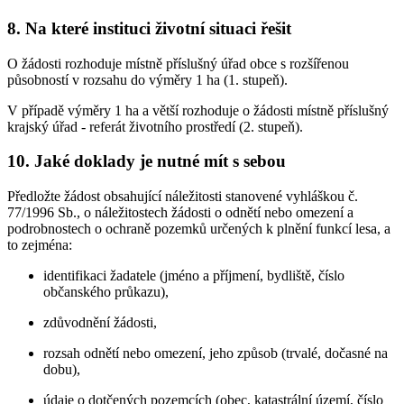
8. Na které instituci životní situaci řešit
O žádosti rozhoduje místně příslušný úřad obce s rozšířenou
působností v rozsahu do výměry 1 ha (1. stupeň).
V případě výměry 1 ha a větší rozhoduje o žádosti místně příslušný
krajský úřad - referát životního prostředí (2. stupeň).
10. Jaké doklady je nutné mít s sebou
Předložte žádost obsahující náležitosti stanovené vyhláškou č.
77/1996 Sb., o náležitostech žádosti o odnětí nebo omezení a
podrobnostech o ochraně pozemků určených k plnění funkcí lesa, a
to zejména:
identifikaci žadatele (jméno a příjmení, bydliště, číslo
občanského průkazu),
zdůvodnění žádosti,
rozsah odnětí nebo omezení, jeho způsob (trvalé, dočasné na
dobu),
údaje o dotčených pozemcích (obec, katastrální území, číslo