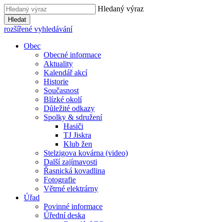
Hledaný výraz
Hledat
rozšířené vyhledávání
Obec
Obecné informace
Aktuality
Kalendář akcí
Historie
Současnost
Blízké okolí
Důležité odkazy
Spolky & sdružení
Hasiči
TJ Jiskra
Klub žen
Stelzigova kovárna (video)
Další zajímavosti
Řasnická kovadlina
Fotografie
Větrné elektrárny
Úřad
Povinné informace
Úřední deska