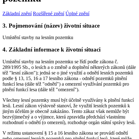
Základní znění
Rozšířené znění
Úplné znění
3. Pojmenování (název) životní situace
Umístění stavby na lesním pozemku
4. Základní informace k životní situaci
Umístění stavby na lesním pozemku se řídí podle zákona č.
289/1995 Sb., o lesích a o změně a doplnění některých zákonů (dále
též "lesní zákon"); jedná se o jiné využití a odnětí lesních pozemků
podle § 13, 15, 16 a 17 lesního zákona - odnětí pozemků plnění
funkcí lesa (dále též "odnětí") a omezení využívání pozemků pro
plnění funkcí lesa (dále též "omezení").
Všechny lesní pozemky musí být účelně využívány k plnění funkcí
lesů. Lesní zákon výslovně stanoví, že využití lesních pozemků k
jiným účelům je obecně zakázáno. Tento zákaz však nemůže být
bezvýjimečný a o výjimce, která zpravidla předchází vlastnímu
rozhodnutí o odnětí (o omezení), rozhoduje orgán státní správy lesů.
V režimu ustanovení § 15 a 16 lesního zákona se provádí odnětí
nebo omezení lesních pozemků pro plnění funkcí lesů, které může