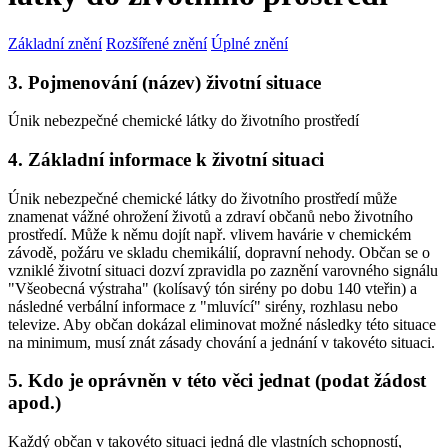
Základní znění
Rozšířené znění
Úplné znění
3. Pojmenování (název) životní situace
Únik nebezpečné chemické látky do životního prostředí
4. Základní informace k životní situaci
Únik nebezpečné chemické látky do životního prostředí může
znamenat vážné ohrožení životů a zdraví občanů nebo životního
prostředí. Může k němu dojít např. vlivem havárie v chemickém
závodě, požáru ve skladu chemikálií, dopravní nehody. Občan se o
vzniklé životní situaci dozví zpravidla po zaznění varovného signálu
"Všeobecná výstraha" (kolísavý tón sirény po dobu 140 vteřin) a
následné verbální informace z "mluvící" sirény, rozhlasu nebo
televize. Aby občan dokázal eliminovat možné následky této situace
na minimum, musí znát zásady chování a jednání v takovéto situaci.
5. Kdo je oprávněn v této věci jednat (podat žádost
apod.)
Každý občan v takovéto situaci jedná dle vlastních schopností,