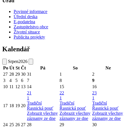
Úřad
Povinné informace
Úřední deska
E-podatelna
Zastupitelstvo obce
Životní situace
Publicita projekty
Kalendář
Srpen
2026
Po
Út
St
Čt
Pá
So
Ne
27
28
29
30
31
1
2
3
4
5
6
7
8
9
10
11
12
13
14
15
16
21
22
23
1
1
1
Tradiční
Tradiční
Tradiční
17
18
19
20
Řasnická pouť
Řasnická pouť
Řasnická pouť
Zobrazit všechny
Zobrazit všechny
Zobrazit všechny
záznamy ze dne
záznamy ze dne
záznamy ze dne
24
25
26
27
28
29
30