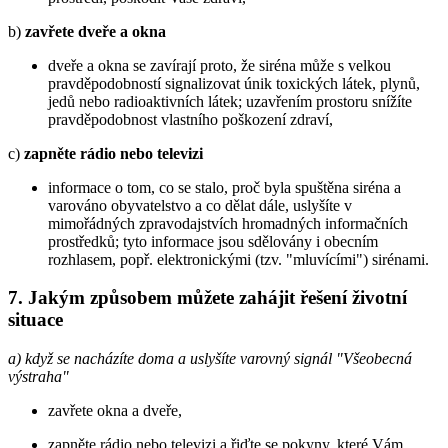
b)
zavřete dveře a okna
dveře a okna se zavírají proto, že siréna může s velkou
pravděpodobností signalizovat únik toxických látek, plynů,
jedů nebo radioaktivních látek; uzavřením prostoru snížíte
pravděpodobnost vlastního poškození zdraví,
c)
zapněte rádio nebo televizi
informace o tom, co se stalo, proč byla spuštěna siréna a
varováno obyvatelstvo a co dělat dále, uslyšíte v
mimořádných zpravodajstvích hromadných informačních
prostředků; tyto informace jsou sdělovány i obecním
rozhlasem, popř. elektronickými (tzv. "mluvícími") sirénami.
7. Jakým způsobem můžete zahájit řešení životní
situace
a) když se nacházíte doma a uslyšíte varovný signál "Všeobecná
výstraha"
zavřete okna a dveře,
zapněte rádio nebo televizi a řiďte se pokyny, které Vám