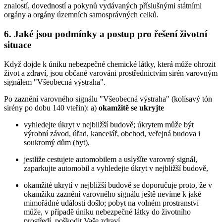
znalostí, dovedností a pokynů vydávaných příslušnými státními
orgány a orgány územních samosprávných celků.
6. Jaké jsou podmínky a postup pro řešení životní
situace
Když dojde k úniku nebezpečné chemické látky, která může ohrozit
život a zdraví, jsou občané varováni prostřednictvím sirén varovným
signálem "Všeobecná výstraha".
Po zaznění varovného signálu "Všeobecná výstraha" (kolísavý tón
sirény po dobu 140 vteřin): a)
okamžitě se ukryjte
vyhledejte úkryt v nejbližší budově; úkrytem může být
výrobní závod, úřad, kancelář, obchod, veřejná budova i
soukromý dům (byt),
jestliže cestujete automobilem a uslyšíte varovný signál,
zaparkujte automobil a vyhledejte úkryt v nejbližší budově,
okamžité ukrytí v nejbližší budově se doporučuje proto, že v
okamžiku zaznění varovného signálu ještě nevíme k jaké
mimořádné události došlo; pobyt na volném prostranství
může, v případě úniku nebezpečné látky do životního
prostředí, poškodit Vaše zdraví,