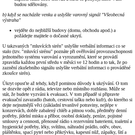
budou sdělovány.
b) když se nacházíte venku a uslyšíte varovný signál "Všeobecná
výstraha"
vejděte do nejbližší budovy (domu, obchodu apod.) a
požádejte majitele o dočasné ukrytí.
U takzvaných "mluvících sirén" uslyšíte verbální informaci co se
stalo (tzv. "mluvící sirénu" poznáte při ověřování provozuschopnosti
jednotného systému varování a vyrozumění, které se provádí
zpravidla každou první středu v měsíci ve 12 hodin a to tak, že po
zaznění zkušebního signálu uslyšíte verbální informaci o prováděné
zkoušce sirén).
Úkryt opusťte až tehdy, když pominou důvody k ukrývání. O tom
se dozvíte opět z rádia, televize nebo místního rozhlasu. Může se
stát, že budete vyzváni k evakuaci. V tom případě si připravte
evakuační zavazadlo (batoh, cestovní tašku nebo kufr), do kterého si
dejte nejnutnější věci (základní trvanlivé potraviny, nejlépe v
konzervách, dobře zabalený chléb a pitnou vodu, předměty denní
potřeby, jídelní misku a příbor, osobní doklady, peníze, pojistné
smlouvy a cennosti, přenosné rádio s rezervními bateriemi, toaletní a
hygienické potřeby, léky, svítilnu, náhradní prádlo, oděv, obuv,
pláštěnku, spací pytel nebo přikrývku, kapesní nůž, zápalky, šití a