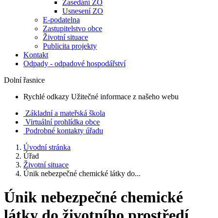
Zasedání ZO
Usnesení ZO
E-podatelna
Zastupitelstvo obce
Životní situace
Publicita projekty
Kontakt
Odpady - odpadové hospodářství
Dolní řasnice
Rychlé odkazy
Užitečné informace z našeho webu
Základní a mateřská škola
Virtuální prohlídka obce
Podrobné kontakty úřadu
Úvodní stránka
Úřad
Životní situace
Únik nebezpečné chemické látky do...
Únik nebezpečné chemické
látky do životního prostředí