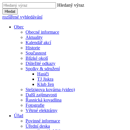
Hledaný výraz
Hledat
rozšířené vyhledávání
Obec
Obecné informace
Aktuality
Kalendář akcí
Historie
Současnost
Blízké okolí
Důležité odkazy
Spolky & sdružení
Hasiči
TJ Jiskra
Klub žen
Stelzigova kovárna (video)
Další zajímavosti
Řasnická kovadlina
Fotografie
Větrné elektrárny
Úřad
Povinné informace
Úřední deska