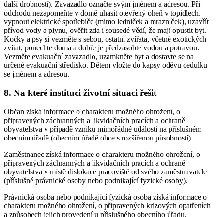
další drobnosti). Zavazadlo označte svým jménem a adresou. Při
odchodu nezapomeňte v domě uhasit otevřený oheň v topidlech,
vypnout elektrické spotřebiče (mimo ledniček a mrazniček), uzavřít
přívod vody a plynu, ověřit zda i sousedé vědí, že mají opustit byt.
Kočky a psy si vezměte s sebou, ostatní zvířata, včetně exotických
zvířat, ponechte doma a dobře je předzásobte vodou a potravou.
Vezměte evakuační zavazadlo, uzamkněte byt a dostavte se na
určené evakuační středisko. Dětem vložte do kapsy oděvu cedulku
se jménem a adresou.
8. Na které instituci životní situaci řešit
Občan získá informace o charakteru možného ohrožení, o
připravených záchranných a likvidačních pracích a ochraně
obyvatelstva v případě vzniku mimořádné události na příslušném
obecním úřadě (obecním úřadě obce s rozšířenou působností).
Zaměstnanec získá informace o charakteru možného ohrožení, o
připravených záchranných a likvidačních pracích a ochraně
obyvatelstva v místě dislokace pracoviště od svého zaměstnavatele
(příslušné právnické osoby nebo podnikající fyzické osoby).
Právnická osoba nebo podnikající fyzická osoba získá informace o
charakteru možného ohrožení, o připravených krizových opatřeních
a způsobech jejich provedení u příslušného obecního úřadu.