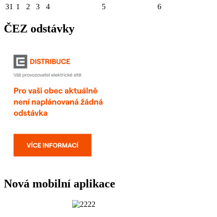
31
1
2
3
4
5
6
ČEZ odstávky
Nová mobilní aplikace