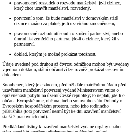
pravomocný rozsudek o rozvodu manželství, je-li cizinec,
který chce uzavřít manželství, rozvedený,
potvrzení o tom, že bude manželství v domovském státě
cizince uznáno za platné, je-li uzavíráno zmocněncem,
pravomocné rozhodnutí soudu o zrušení partnerství, anebo
úmrtní list zemřelého partnera, jde-li o cizince, který žil v
partnerství,
doklad, kterým je možné prokázat totožnost.
Údaje uvedené pod druhou až čtvrtou odrážkou mohou být uvedeny
v jednom dokladu; státní občanství lze rovněž prokázat cestovním
dokladem.
Snoubenec, který je cizincem
, předloží dále matričnímu úřadu před
uzavřením manželství potvrzení vydané Ministerstvem vnitra o
oprávněnosti pobytu na území České republiky; to neplatí, jde-li o
občana Evropské unie, občana jiného smluvního státu Dohody o
Evropském hospodářském prostoru, nebo jeho rodinného
příslušníka (toto potvrzení nesmí být ke dni uzavření manželství
starší 7 pracovních dnů).
Předkládané listiny k uzavření manželství vydané orgány cizího
státu, musí být opatřeny předepsanými ověřeními, pokud