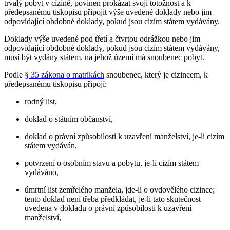
trvalý pobyt v cizině, povinen prokázat svoji totožnost a k
předepsanému tiskopisu připojit výše uvedené doklady nebo jim
odpovídající obdobné doklady, pokud jsou cizím státem vydávány.
Doklady výše uvedené pod třetí a čtvrtou odrážkou nebo jim
odpovídající obdobné doklady, pokud jsou cizím státem vydávány,
musí být vydány státem, na jehož území má snoubenec pobyt.
Podle
§ 35 zákona o matrikách
snoubenec, který je cizincem, k
předepsanému tiskopisu připojí:
rodný list,
doklad o státním občanství,
doklad o právní způsobilosti k uzavření manželství, je-li cizím
státem vydáván,
potvrzení o osobním stavu a pobytu, je-li cizím státem
vydáváno,
úmrtní list zemřelého manžela, jde-li o ovdovělého cizince;
tento doklad není třeba předkládat, je-li tato skutečnost
uvedena v dokladu o právní způsobilosti k uzavření
manželství,