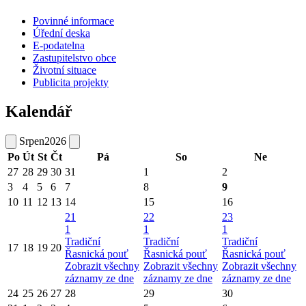
Povinné informace
Úřední deska
E-podatelna
Zastupitelstvo obce
Životní situace
Publicita projekty
Kalendář
Srpen
2026
Po
Út
St
Čt
Pá
So
Ne
27
28
29
30
31
1
2
3
4
5
6
7
8
9
10
11
12
13
14
15
16
21
22
23
1
1
1
Tradiční
Tradiční
Tradiční
17
18
19
20
Řasnická pouť
Řasnická pouť
Řasnická pouť
Zobrazit všechny
Zobrazit všechny
Zobrazit všechny
záznamy ze dne
záznamy ze dne
záznamy ze dne
24
25
26
27
28
29
30