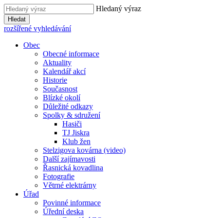
Hledaný výraz
Hledat
rozšířené vyhledávání
Obec
Obecné informace
Aktuality
Kalendář akcí
Historie
Současnost
Blízké okolí
Důležité odkazy
Spolky & sdružení
Hasiči
TJ Jiskra
Klub žen
Stelzigova kovárna (video)
Další zajímavosti
Řasnická kovadlina
Fotografie
Větrné elektrárny
Úřad
Povinné informace
Úřední deska