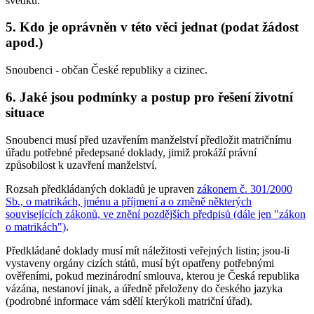
svědků.
5. Kdo je oprávněn v této věci jednat (podat žádost
apod.)
Snoubenci - občan České republiky a cizinec.
6. Jaké jsou podmínky a postup pro řešení životní
situace
Snoubenci musí před uzavřením manželství předložit matričnímu
úřadu potřebné předepsané doklady, jimiž prokáží právní
způsobilost k uzavření manželství.
Rozsah předkládaných dokladů je upraven
zákonem č. 301/2000
Sb., o matrikách, jménu a příjmení a o změně některých
souvisejících zákonů, ve znění pozdějších předpisů (dále jen "zákon
o matrikách")
.
Předkládané doklady musí mít náležitosti veřejných listin; jsou-li
vystaveny orgány cizích států, musí být opatřeny potřebnými
ověřeními, pokud mezinárodní smlouva, kterou je Česká republika
vázána, nestanoví jinak, a úředně přeloženy do českého jazyka
(podrobné informace vám sdělí kterýkoli matriční úřad).