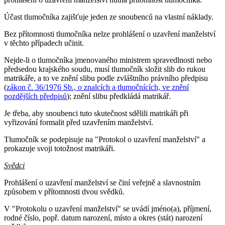
Účast tlumočníka zajišťuje jeden ze snoubenců na vlastní náklady.
Bez přítomnosti tlumočníka nelze prohlášení o uzavření manželství
v těchto případech učinit.
Nejde-li o tlumočníka jmenovaného ministrem spravedlnosti nebo
předsedou krajského soudu, musí tlumočník složit slib do rukou
matrikáře, a to ve znění slibu podle zvláštního právního předpisu
(
zákon č. 36/1976 Sb., o znalcích a tlumočnících, ve znění
pozdějších předpisů
); znění slibu předkládá matrikář.
Je třeba, aby snoubenci tuto skutečnost sdělili matrikáři při
vyřizování formalit před uzavřením manželství.
Tlumočník se podepisuje na "Protokol o uzavření manželství" a
prokazuje svoji totožnost matrikáři.
Svědci
Prohlášení o uzavření manželství se činí veřejně a slavnostním
způsobem v přítomnosti dvou svědků.
V "Protokolu o uzavření manželství" se uvádí jméno(a), příjmení,
rodné číslo, popř. datum narození, místo a okres (stát) narození