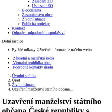
Zasedání ZO
Usnesení ZO
E-podatelna
Zastupitelstvo obce
Životní situace
Publicita projekty
Kontakt
Odpady - odpadové hospodářství
Dolní řasnice
Rychlé odkazy
Užitečné informace z našeho webu
Základní a mateřská škola
Virtuální prohlídka obce
Podrobné kontakty úřadu
Úvodní stránka
Úřad
Životní situace
Uzavření manželství státního občana...
Uzavření manželství státního
občana České republiky s