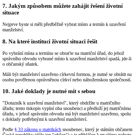
7. Jakým způsobem můžete zahájit řešení životní
situace
Nejprve byste si měli předběžně vybrat místo a termín k uzavření
manželství.
8. Na které instituci životní situaci řešit
Po vybrání místa a termínu se obraťte na matriční úřad, do jehož
správního obvodu vybrané místo k uzavření manželství spadá, jde-li
o občanský sňatek.
Máli být manželství uzavřeno církevní formou, je nutné se obrátit na
osobu pověřenou oprávněnou církví nebo náboženskou společností.
10. Jaké doklady je nutné mít s sebou
"Dotazník k uzavření manželství", který obdržíte u matričního
úřadu; tento tiskopis vyplní oba snoubenci a předloží jej matričnímu
úřadu, v jehož správním obvodu má být manželství uzavřeno, spolu
s doklady potřebnými k uzavření manželství.
Podle
§ 33 zákona o matrikách
snoubenec, který je státním občanem
České republiky (dále jen "občan") a je přihlášen k trvalému pobytu