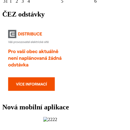
31
1
2
3
4
5
6
ČEZ odstávky
Nová mobilní aplikace