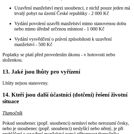
Uzavření manželství mezi snoubenci, z nichž pouze jeden má
trvalý pobyt na území České republiky - 2 000 Kč
Vydání povolení uzavřít manželství mimo stanovenou dobu
nebo mimo úředně určenou místnost - 1 000 Kč
Vydání vysvědčení o právní způsobilosti k uzavření
manželství - 500 Kč
Poplatky se platí před provedením úkonu - v hotovosti nebo
složenkou.
13. Jaké jsou lhůty pro vyřízení
Lhůty nejsou stanoveny.
14. Kteří jsou další účastníci (dotčení) řešení životní
situace
Tlumočník
Pokud snoubenec (popř. snoubenci) nemluví nebo nerozumí česky,
nebo je snoubenec (popř. snoubenci) neslyšící nebo němý, je při
prohlášení o uzavření manželství nutná přítomnost tlumočníka.