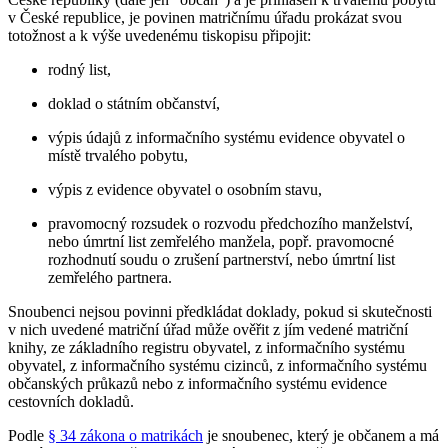
v České republice, je povinen matričnímu úřadu prokázat svou
totožnost a k výše uvedenému tiskopisu připojit:
rodný list,
doklad o státním občanství,
výpis údajů z informačního systému evidence obyvatel o
místě trvalého pobytu,
výpis z evidence obyvatel o osobním stavu,
pravomocný rozsudek o rozvodu předchozího manželství,
nebo úmrtní list zemřelého manžela, popř. pravomocné
rozhodnutí soudu o zrušení partnerství, nebo úmrtní list
zemřelého partnera.
Snoubenci nejsou povinni předkládat doklady, pokud si skutečnosti
v nich uvedené matriční úřad může ověřit z jím vedené matriční
knihy, ze základního registru obyvatel, z informačního systému
obyvatel, z informačního systému cizinců, z informačního systému
občanských průkazů nebo z informačního systému evidence
cestovních dokladů.
Podle
§ 34 zákona o matrikách
je snoubenec, který je občanem a má