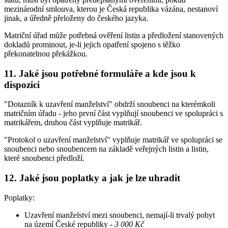
mezinárodní smlouva, kterou je Česká republika vázána, nestanoví
jinak, a úředně přeloženy do českého jazyka.
Matriční úřad může potřebná ověření listin a předložení stanovených
dokladů prominout, je-li jejich opatření spojeno s těžko
překonatelnou překážkou.
11. Jaké jsou potřebné formuláře a kde jsou k
dispozici
"Dotazník k uzavření manželství" obdrží snoubenci na kterémkoli
matričním úřadu - jeho první část vyplňují snoubenci ve spolupráci s
matrikářem, druhou část vyplňuje matrikář.
"Protokol o uzavření manželství" vyplňuje matrikář ve spolupráci se
snoubenci nebo snoubencem na základě veřejných listin a listin,
které snoubenci předloží.
12. Jaké jsou poplatky a jak je lze uhradit
Poplatky:
Uzavření manželství mezi snoubenci, nemají-li trvalý pobyt
na území České republiky -
3 000 Kč