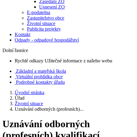
Zasedání ZO
Usnesení ZO
E-podatelna
Zastupitelstvo obce
Životní situace
Publicita projekty
Kontakt
Odpady - odpadové hospodářství
Dolní řasnice
Rychlé odkazy
Užitečné informace z našeho webu
Základní a mateřská škola
Virtuální prohlídka obce
Podrobné kontakty úřadu
Úvodní stránka
Úřad
Životní situace
Uznávání odborných (profesních)...
Uznávání odborných
(profesních) kvalifikací