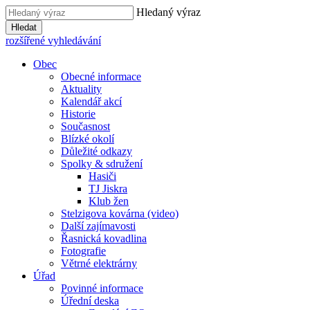
Hledaný výraz
Hledat
rozšířené vyhledávání
Obec
Obecné informace
Aktuality
Kalendář akcí
Historie
Současnost
Blízké okolí
Důležité odkazy
Spolky & sdružení
Hasiči
TJ Jiskra
Klub žen
Stelzigova kovárna (video)
Další zajímavosti
Řasnická kovadlina
Fotografie
Větrné elektrárny
Úřad
Povinné informace
Úřední deska