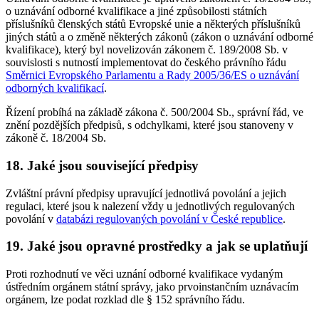
o uznávání odborné kvalifikace a jiné způsobilosti státních
příslušníků členských států Evropské unie a některých příslušníků
jiných států a o změně některých zákonů (zákon o uznávání odborné
kvalifikace), který byl novelizován zákonem č. 189/2008 Sb. v
souvislosti s nutností implementovat do českého právního řádu
Směrnici Evropského Parlamentu a Rady 2005/36/ES o uznávání
odborných kvalifikací
.
Řízení probíhá na základě zákona č. 500/2004 Sb., správní řád, ve
znění pozdějších předpisů, s odchylkami, které jsou stanoveny v
zákoně č. 18/2004 Sb.
18. Jaké jsou související předpisy
Zvláštní právní předpisy upravující jednotlivá povolání a jejich
regulaci, které jsou k nalezení vždy u jednotlivých regulovaných
povolání v
databázi regulovaných povolání v České republice
.
19. Jaké jsou opravné prostředky a jak se uplatňují
Proti rozhodnutí ve věci uznání odborné kvalifikace vydaným
ústředním orgánem státní správy, jako prvoinstančním uznávacím
orgánem, lze podat rozklad dle § 152 správního řádu.