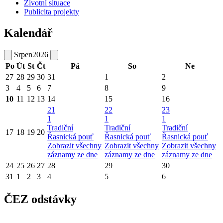
Životní situace
Publicita projekty
Kalendář
Srpen
2026
Po
Út
St
Čt
Pá
So
Ne
27
28
29
30
31
1
2
3
4
5
6
7
8
9
10
11
12
13
14
15
16
21
22
23
1
1
1
Tradiční
Tradiční
Tradiční
17
18
19
20
Řasnická pouť
Řasnická pouť
Řasnická pouť
Zobrazit všechny
Zobrazit všechny
Zobrazit všechny
záznamy ze dne
záznamy ze dne
záznamy ze dne
24
25
26
27
28
29
30
31
1
2
3
4
5
6
ČEZ odstávky