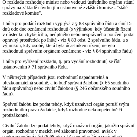
O rozkladu rozhoduje ministr nebo vedoucí ústředního orgánu státní
správy na základě návrhu jím ustanovené zvláštní komise - "stálé
rozkladové komise".
Lhůta pro podání rozkladu vyplývá z § 83 správního řádu a činí 15
dnů ode dne oznámení rozhodnutí (s výjimkou, kdy účastník řízení
v důsledku chybějícího, neúplného nebo nesprávného poučení podal
opravný prostředek po lhůtě - viz § 83 odst. 2 správního řádu, a s
výjimkou, kdy osobě, která byla účastníkem řízení, nebylo
rozhodnutí správním orgánem oznámeno - viz § 84 správního řádu).
Lhůta pro vyřízení rozkladu, tj. pro vydání rozhodnutí, se řídí
ustanovením § 71 správního řádu.
V některých případech jsou rozhodnutí napadnutelná a
přezkoumatelná soudně, a to buď správní žalobou (§ 65 soudního
řádu správního) nebo civilní žalobou (§ 246 občanského soudního
řádu).
Správní žalobu lze podat tehdy, když uznávací orgán poruší svým
rozhodnutím práva žadatele, když rozhodne nekompetentně či
protizákonně.
Civilní žalobu lze podat tehdy, když uznávací orgán, jakožto správní
orgán, rozhodne v mezích své zákonné pravomoci, avšak v
soukromoprávní věci (§ 68 písm. b) soudního řádu správního).