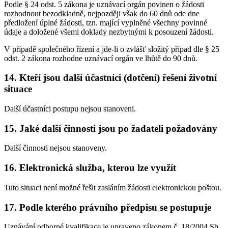
Podle § 24 odst. 5 zákona je uznávací orgán povinen o žádosti
rozhodnout bezodkladně, nejpozději však do 60 dnů ode dne
předložení úplné žádosti, tzn. mající vyplněné všechny povinné
údaje a doložené všemi doklady nezbytnými k posouzení žádosti.
V případě společného řízení a jde-li o zvlášť složitý případ dle § 25
odst. 2 zákona rozhodne uznávací orgán ve lhůtě do 90 dnů.
14. Kteří jsou další účastníci (dotčení) řešení životní
situace
Další účastníci postupu nejsou stanoveni.
15. Jaké další činnosti jsou po žadateli požadovány
Další činnosti nejsou stanoveny.
16. Elektronická služba, kterou lze využít
Tuto situaci není možné řešit zasláním žádosti elektronickou poštou.
17. Podle kterého právního předpisu se postupuje
Uznávání odborné kvalifikace je upraveno zákonem č. 18/2004 Sb.,