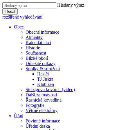
Hledaný výraz
Hledat
rozšířené vyhledávání
Obec
Obecné informace
Aktuality
Kalendář akcí
Historie
Současnost
Blízké okolí
Důležité odkazy
Spolky & sdružení
Hasiči
TJ Jiskra
Klub žen
Stelzigova kovárna (video)
Další zajímavosti
Řasnická kovadlina
Fotografie
Větrné elektrárny
Úřad
Povinné informace
Úřední deska