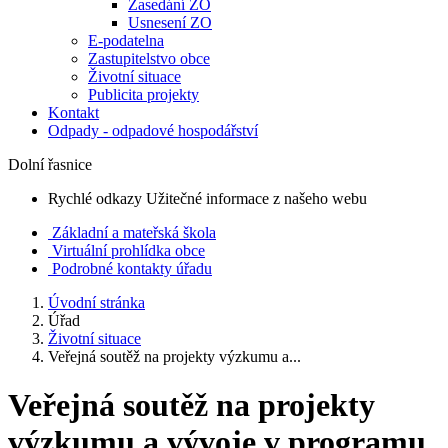
Zasedání ZO
Usnesení ZO
E-podatelna
Zastupitelstvo obce
Životní situace
Publicita projekty
Kontakt
Odpady - odpadové hospodářství
Dolní řasnice
Rychlé odkazy
Užitečné informace z našeho webu
Základní a mateřská škola
Virtuální prohlídka obce
Podrobné kontakty úřadu
Úvodní stránka
Úřad
Životní situace
Veřejná soutěž na projekty výzkumu a...
Veřejná soutěž na projekty
výzkumu a vývoje v programu