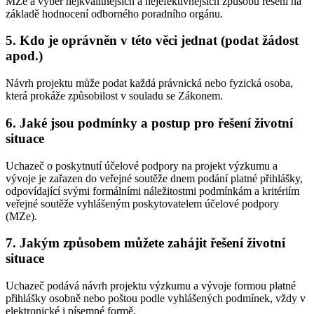
MZe a výběr nejkvalitnějších a nejefektivnějších způsobů řešení na
základě hodnocení odborného poradního orgánu.
5. Kdo je oprávněn v této věci jednat (podat žádost
apod.)
Návrh projektu může podat každá právnická nebo fyzická osoba,
která prokáže způsobilost v souladu se Zákonem.
6. Jaké jsou podmínky a postup pro řešení životní
situace
Uchazeč o poskytnutí účelové podpory na projekt výzkumu a
vývoje je zařazen do veřejné soutěže dnem podání platné přihlášky,
odpovídající svými formálními náležitostmi podmínkám a kritériím
veřejné soutěže vyhlášeným poskytovatelem účelové podpory
(MZe).
7. Jakým způsobem můžete zahájit řešení životní
situace
Uchazeč podává návrh projektu výzkumu a vývoje formou platné
přihlášky osobně nebo poštou podle vyhlášených podmínek, vždy v
elektronické i písemné formě.