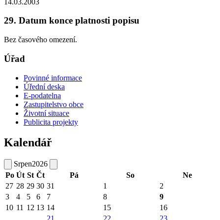
14.03.2003
29. Datum konce platnosti popisu
Bez časového omezení.
Úřad
Povinné informace
Úřední deska
E-podatelna
Zastupitelstvo obce
Životní situace
Publicita projekty
Kalendář
Srpen
2026
Po
Út
St
Čt
Pá
So
Ne
27
28
29
30
31
1
2
3
4
5
6
7
8
9
10
11
12
13
14
15
16
21
22
23