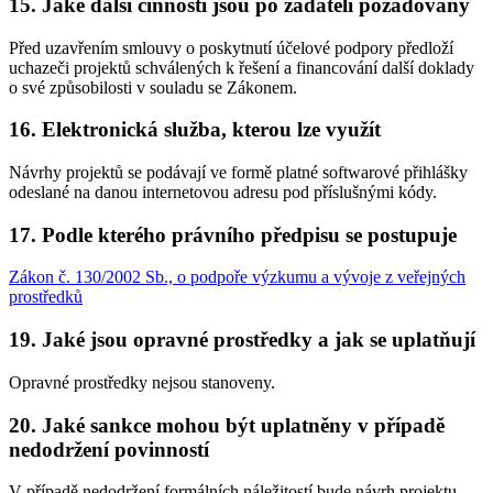
15. Jaké další činnosti jsou po žadateli požadovány
Před uzavřením smlouvy o poskytnutí účelové podpory předloží
uchazeči projektů schválených k řešení a financování další doklady
o své způsobilosti v souladu se Zákonem.
16. Elektronická služba, kterou lze využít
Návrhy projektů se podávají ve formě platné softwarové přihlášky
odeslané na danou internetovou adresu pod příslušnými kódy.
17. Podle kterého právního předpisu se postupuje
Zákon č. 130/2002 Sb., o podpoře výzkumu a vývoje z veřejných
prostředků
19. Jaké jsou opravné prostředky a jak se uplatňují
Opravné prostředky nejsou stanoveny.
20. Jaké sankce mohou být uplatněny v případě
nedodržení povinností
V případě nedodržení formálních náležitostí bude návrh projektu