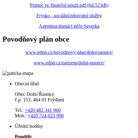
Pomoc ve finanční nouzi.pdf (64.52 kB)
Frysko - sociální/zdravotní služby
Agentura domácí péče Severka
Povodňový plán obce
www.edpp.cz/povodnovy-plan/dolni-rasnice/
www.edpp.cz/zarizeni/dolni-rasnice/
Obecní úřad
Obec Dolní Řasnice
č.p. 153, 464 01 Frýdlant
Tel.:
+420 482 341 060
Mob.:
+420 724 023 990
Úřední hodiny
Pondělí: