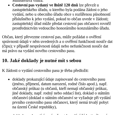
Ministerstva vnitra.
Cestovní pas vydaný ve lhůtě 120 dnů
lze převzít u
zastupitelského úřadu, u kterého byla podána žádost o jeho
vydání, nebo u obecního úřadu obce s rozšířenou působností
příslušného k jeho vydání, pokud to občan uvede v žádosti;
zastupitelský úřad může předat cestovní pas občanovi rovněž
prostřednictvím vedoucího honorárního konzulárního úřadu.
Občan, který převezme cestovní pas, může požádat o ověření
správnosti údajů v něm uvedených a o ověření funkčnosti nosiče dat
(čipu); v případě nesprávnosti údajů nebo nefunkčnosti nosiče dat
má právo na vydání nového cestovního pasu.
10. Jaké doklady je nutné mít s sebou
K žádosti o vydání cestovního pasu je třeba předložit:
doklady prokazující údaje zapisované do cestovního pasu
(jméno, příjmení, datum narození, rodné číslo apod.), např.
občanský průkaz (u občanů, kteří nemají občanský průkaz,
jiné doklady, např. rodný nebo oddací list), doklad o státním
občanství (doklad o státním občanství se vyžaduje při vydání
prvního cestovního pasu občanovi, který nemá trvalý pobyt
na území České republiky),