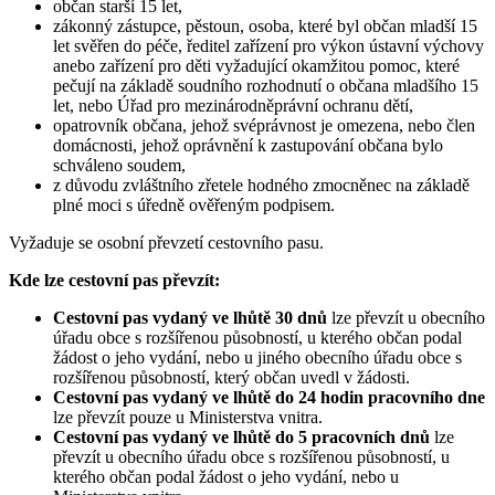
občan starší 15 let,
zákonný zástupce, pěstoun, osoba, které byl občan mladší 15
let svěřen do péče, ředitel zařízení pro výkon ústavní výchovy
anebo zařízení pro děti vyžadující okamžitou pomoc, které
pečují na základě soudního rozhodnutí o občana mladšího 15
let, nebo Úřad pro mezinárodněprávní ochranu dětí,
opatrovník občana, jehož svéprávnost je omezena, nebo člen
domácnosti, jehož oprávnění k zastupování občana bylo
schváleno soudem,
z důvodu zvláštního zřetele hodného zmocněnec na základě
plné moci s úředně ověřeným podpisem.
Vyžaduje se osobní převzetí cestovního pasu.
Kde lze cestovní pas převzít:
Cestovní pas vydaný ve lhůtě 30 dnů
lze převzít u obecního
úřadu obce s rozšířenou působností, u kterého občan podal
žádost o jeho vydání, nebo u jiného obecního úřadu obce s
rozšířenou působností, který občan uvedl v žádosti.
Cestovní pas vydaný ve lhůtě do 24 hodin pracovního dne
lze převzít pouze u Ministerstva vnitra.
Cestovní pas vydaný ve lhůtě do 5 pracovních dnů
lze
převzít u obecního úřadu obce s rozšířenou působností, u
kterého občan podal žádost o jeho vydání, nebo u