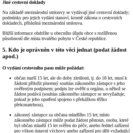
Jiné cestovní doklady
Na základě mezinárodní smlouvy se vydávají jiné cestovní doklady;
podmínky pro jejich vydání stanoví, kromě zákona o cestovních
dokladech, příslušná mezinárodní smlouva.
Bližší informace obdržíte u obecního úřadu obce s rozšířenou
působností dle místa trvalého pobytu v České republice.
5. Kdo je oprávněn v této věci jednat (podat žádost
apod.)
O vydání cestovního pasu může požádat:
občan starší 15 let, ale do doby zletilosti, tj. do 18 let, musí k
žádosti přiložit písemný souhlas zákonného zástupce s jeho
ověřeným podpisem; podpis lze ověřit u orgánu, u něhož se
žádost podává (souhlas zákonného zástupce se nevyžaduje,
pokud je jeho opatření spojeno s překážkou těžko
překonatelnou),
zákonný zástupce za občana mladšího 15 let; místo
zákonného zástupce může podat žádost pěstoun, osoba, které
byl občan mladší 15 let svěřen do péče, anebo ředitel zařízení
pro výkon ústavní výchovy anebo zařízení pro děti vyžadující