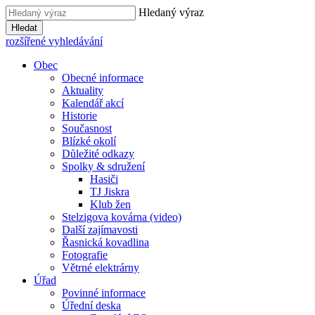
Hledaný výraz
Hledat
rozšířené vyhledávání
Obec
Obecné informace
Aktuality
Kalendář akcí
Historie
Současnost
Blízké okolí
Důležité odkazy
Spolky & sdružení
Hasiči
TJ Jiskra
Klub žen
Stelzigova kovárna (video)
Další zajímavosti
Řasnická kovadlina
Fotografie
Větrné elektrárny
Úřad
Povinné informace
Úřední deska