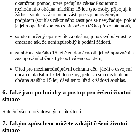
okamžitou pomoc, které pečují na základě soudního
rozhodnutí o občana mladšího 15 let; tyto osoby připojují k
žádosti souhlas zákonného zástupce s jeho ověřeným
podpisem (souhlas zákonného zástupce se nevyžaduje, pokud
je jeho opatření spojeno s překážkou těžko překonatelnou),
soudem určený opatrovník za občana, jehož svéprávnost je
omezena tak, že není způsobilý k podání žádosti,
za občana staršího 15 let člen domácnosti, jehož oprávnění k
zastupování občana bylo schváleno soudem,
Úřad pro mezinárodněprávní ochranu dětí, jde-li o osvojení
občana mladšího 15 let do ciziny; jedná-li se o nezletilého
občana staršího 15 let, dává tento úřad k žádosti souhlas.
6. Jaké jsou podmínky a postup pro řešení životní
situace
Splnění všech požadovaných náležitostí.
7. Jakým způsobem můžete zahájit řešení životní
situace