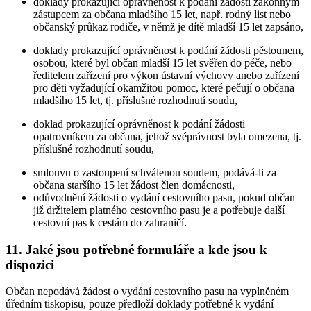
doklady prokazující oprávněnost k podání žádosti zákonným
zástupcem za občana mladšího 15 let, např. rodný list nebo
občanský průkaz rodiče, v němž je dítě mladší 15 let zapsáno,
doklady prokazující oprávněnost k podání žádosti pěstounem,
osobou, které byl občan mladší 15 let svěřen do péče, nebo
ředitelem zařízení pro výkon ústavní výchovy anebo zařízení
pro děti vyžadující okamžitou pomoc, které pečují o občana
mladšího 15 let, tj. příslušné rozhodnutí soudu,
doklad prokazující oprávněnost k podání žádosti
opatrovníkem za občana, jehož svéprávnost byla omezena, tj.
příslušné rozhodnutí soudu,
smlouvu o zastoupení schválenou soudem, podává-li za
občana staršího 15 let žádost člen domácnosti,
odůvodnění žádosti o vydání cestovního pasu, pokud občan
již držitelem platného cestovního pasu je a potřebuje další
cestovní pas k cestám do zahraničí.
11. Jaké jsou potřebné formuláře a kde jsou k
dispozici
Občan nepodává žádost o vydání cestovního pasu na vyplněném
úředním tiskopisu, pouze předloží doklady potřebné k vydání