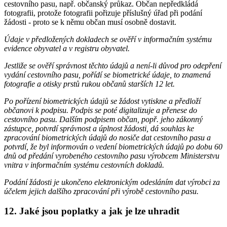
cestovního pasu, např. občanský průkaz. Občan nepředkládá
fotografii, protože fotografii pořizuje příslušný úřad při podání
žádosti - proto se k němu občan musí osobně dostavit.
Údaje v předložených dokladech se ověří v informačním systému
evidence obyvatel a v registru obyvatel.
Jestliže se ověří správnost těchto údajů a není-li důvod pro odepření
vydání cestovního pasu, pořídí se biometrické údaje, to znamená
fotografie a otisky prstů rukou občanů starších 12 let.
Po pořízení biometrických údajů se žádost vytiskne a předloží
občanovi k podpisu. Podpis se poté digitalizuje a přenese do
cestovního pasu. Dalším podpisem občan, popř. jeho zákonný
zástupce, potvrdí správnost a úplnost žádosti, dá souhlas ke
zpracování biometrických údajů do nosiče dat cestovního pasu a
potvrdí, že byl informován o vedení biometrických údajů po dobu 60
dnů od předání vyrobeného cestovního pasu výrobcem Ministerstvu
vnitra v informačním systému cestovních dokladů.
Podání žádosti je ukončeno elektronickým odesláním dat výrobci za
účelem jejich dalšího zpracování při výrobě cestovního pasu.
12. Jaké jsou poplatky a jak je lze uhradit