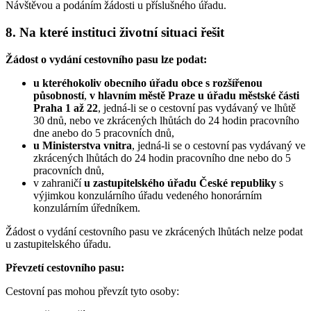
Návštěvou a podáním žádosti u příslušného úřadu.
8. Na které instituci životní situaci řešit
Žádost o vydání cestovního pasu lze podat:
u kteréhokoliv obecního úřadu obce s rozšířenou
působností
,
v hlavním městě Praze u úřadu městské části
Praha 1 až 22
, jedná-li se o cestovní pas vydávaný ve lhůtě
30 dnů, nebo ve zkrácených lhůtách do 24 hodin pracovního
dne anebo do 5 pracovních dnů,
u Ministerstva vnitra
, jedná-li se o cestovní pas vydávaný ve
zkrácených lhůtách do 24 hodin pracovního dne nebo do 5
pracovních dnů,
v zahraničí
u zastupitelského úřadu České republiky
s
výjimkou konzulárního úřadu vedeného honorárním
konzulárním úředníkem.
Žádost o vydání cestovního pasu ve zkrácených lhůtách nelze podat
u zastupitelského úřadu.
Převzetí cestovního pasu:
Cestovní pas mohou převzít tyto osoby: