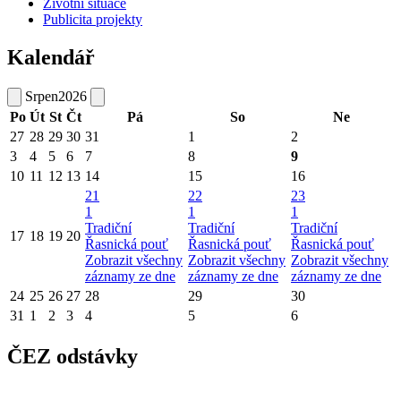
Životní situace
Publicita projekty
Kalendář
Srpen
2026
Po
Út
St
Čt
Pá
So
Ne
27
28
29
30
31
1
2
3
4
5
6
7
8
9
10
11
12
13
14
15
16
21
22
23
1
1
1
Tradiční
Tradiční
Tradiční
17
18
19
20
Řasnická pouť
Řasnická pouť
Řasnická pouť
Zobrazit všechny
Zobrazit všechny
Zobrazit všechny
záznamy ze dne
záznamy ze dne
záznamy ze dne
24
25
26
27
28
29
30
31
1
2
3
4
5
6
ČEZ odstávky