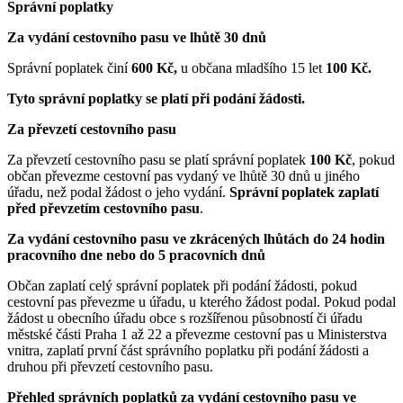
Správní poplatky
Za vydání cestovního pasu ve lhůtě 30 dnů
Správní poplatek činí
600 Kč,
u občana mladšího 15 let
100 Kč.
Tyto správní poplatky se platí při podání žádosti.
Za převzetí cestovního pasu
Za převzetí cestovního pasu se platí správní poplatek
100 Kč
, pokud
občan převezme cestovní pas vydaný ve lhůtě 30 dnů u jiného
úřadu, než podal žádost o jeho vydání.
Správní poplatek zaplatí
před převzetím cestovního pasu
.
Za vydání cestovního pasu ve zkrácených lhůtách do 24 hodin
pracovního dne nebo do 5 pracovních dnů
Občan zaplatí celý správní poplatek při podání žádosti, pokud
cestovní pas převezme u úřadu, u kterého žádost podal. Pokud podal
žádost u obecního úřadu obce s rozšířenou působností či úřadu
městské části Praha 1 až 22 a převezme cestovní pas u Ministerstva
vnitra, zaplatí první část správního poplatku při podání žádosti a
druhou při převzetí cestovního pasu.
Přehled správních poplatků za vydání cestovního pasu ve