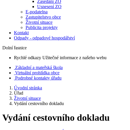
Zasedání ZO
Usnesení ZO
E-podatelna
Zastupitelstvo obce
Životní situace
Publicita projekty
Kontakt
Odpady - odpadové hospodářství
Dolní řasnice
Rychlé odkazy
Užitečné informace z našeho webu
Základní a mateřská škola
Virtuální prohlídka obce
Podrobné kontakty úřadu
Úvodní stránka
Úřad
Životní situace
Vydání cestovního dokladu
Vydání cestovního dokladu