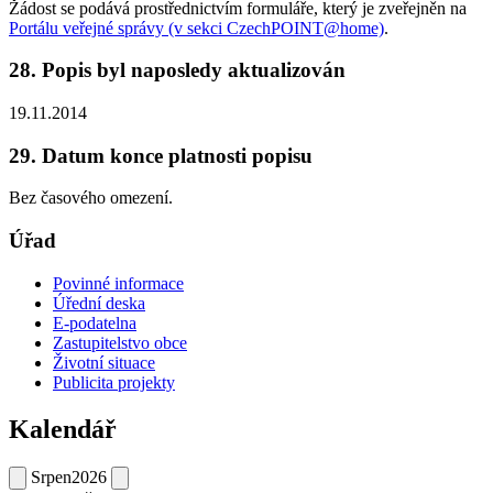
Žádost se podává prostřednictvím formuláře, který je zveřejněn na
Portálu veřejné správy (v sekci CzechPOINT@home)
.
28. Popis byl naposledy aktualizován
19.11.2014
29. Datum konce platnosti popisu
Bez časového omezení.
Úřad
Povinné informace
Úřední deska
E-podatelna
Zastupitelstvo obce
Životní situace
Publicita projekty
Kalendář
Srpen
2026