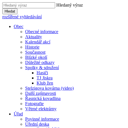
Hledaný výraz
Hledat
rozšířené vyhledávání
Obec
Obecné informace
Aktuality
Kalendář akcí
Historie
Současnost
Blízké okolí
Důležité odkazy
Spolky & sdružení
Hasiči
TJ Jiskra
Klub žen
Stelzigova kovárna (video)
Další zajímavosti
Řasnická kovadlina
Fotografie
Větrné elektrárny
Úřad
Povinné informace
Úřední deska