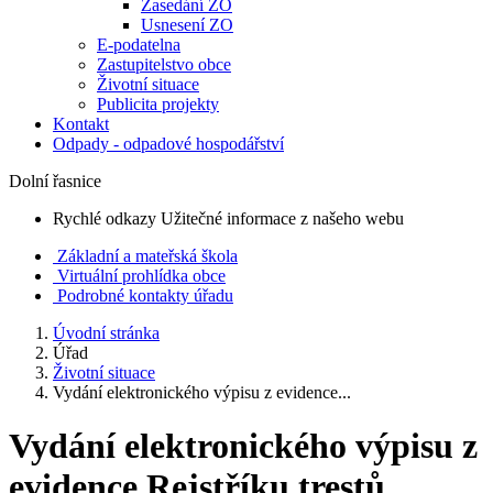
Zasedání ZO
Usnesení ZO
E-podatelna
Zastupitelstvo obce
Životní situace
Publicita projekty
Kontakt
Odpady - odpadové hospodářství
Dolní řasnice
Rychlé odkazy
Užitečné informace z našeho webu
Základní a mateřská škola
Virtuální prohlídka obce
Podrobné kontakty úřadu
Úvodní stránka
Úřad
Životní situace
Vydání elektronického výpisu z evidence...
Vydání elektronického výpisu z
evidence Rejstříku trestů