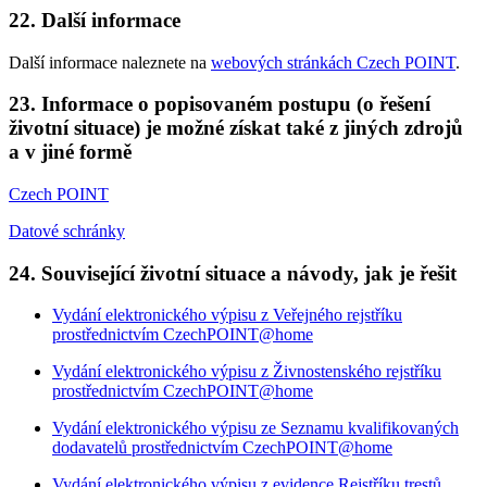
22. Další informace
Další informace naleznete na
webových stránkách Czech POINT
.
23. Informace o popisovaném postupu (o řešení
životní situace) je možné získat také z jiných zdrojů
a v jiné formě
Czech POINT
Datové schránky
24. Související životní situace a návody, jak je řešit
Vydání elektronického výpisu z Veřejného rejstříku
prostřednictvím CzechPOINT@home
Vydání elektronického výpisu z Živnostenského rejstříku
prostřednictvím CzechPOINT@home
Vydání elektronického výpisu ze Seznamu kvalifikovaných
dodavatelů prostřednictvím CzechPOINT@home
Vydání elektronického výpisu z evidence Rejstříku trestů