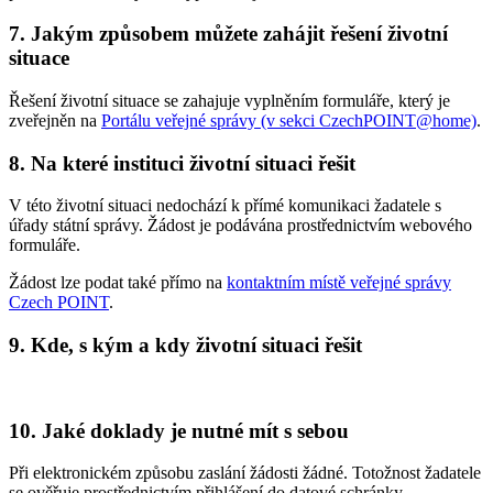
7. Jakým způsobem můžete zahájit řešení životní
situace
Řešení životní situace se zahajuje vyplněním formuláře, který je
zveřejněn na
Portálu veřejné správy (v sekci CzechPOINT@home)
.
8. Na které instituci životní situaci řešit
V této životní situaci nedochází k přímé komunikaci žadatele s
úřady státní správy. Žádost je podávána prostřednictvím webového
formuláře.
Žádost lze podat také přímo na
kontaktním místě veřejné správy
Czech POINT
.
9. Kde, s kým a kdy životní situaci řešit
10. Jaké doklady je nutné mít s sebou
Při elektronickém způsobu zaslání žádosti žádné. Totožnost žadatele
se ověřuje prostřednictvím přihlášení do datové schránky.