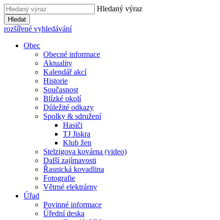
Hledaný výraz
Hledat
rozšířené vyhledávání
Obec
Obecné informace
Aktuality
Kalendář akcí
Historie
Současnost
Blízké okolí
Důležité odkazy
Spolky & sdružení
Hasiči
TJ Jiskra
Klub žen
Stelzigova kovárna (video)
Další zajímavosti
Řasnická kovadlina
Fotografie
Větrné elektrárny
Úřad
Povinné informace
Úřední deska