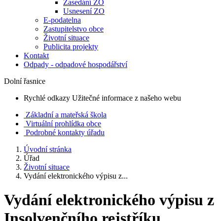
Zasedání ZO
Usnesení ZO
E-podatelna
Zastupitelstvo obce
Životní situace
Publicita projekty
Kontakt
Odpady - odpadové hospodářství
Dolní řasnice
Rychlé odkazy
Užitečné informace z našeho webu
Základní a mateřská škola
Virtuální prohlídka obce
Podrobné kontakty úřadu
Úvodní stránka
Úřad
Životní situace
Vydání elektronického výpisu z...
Vydání elektronického výpisu z
Insolvenčního rejstříku