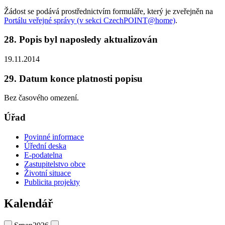
Žádost se podává prostřednictvím formuláře, který je zveřejněn na
Portálu veřejné správy (v sekci CzechPOINT@home)
.
28. Popis byl naposledy aktualizován
19.11.2014
29. Datum konce platnosti popisu
Bez časového omezení.
Úřad
Povinné informace
Úřední deska
E-podatelna
Zastupitelstvo obce
Životní situace
Publicita projekty
Kalendář