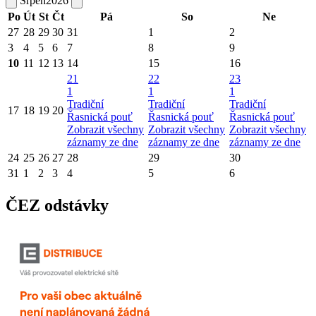
Srpen
2026
Po
Út
St
Čt
Pá
So
Ne
27
28
29
30
31
1
2
3
4
5
6
7
8
9
10
11
12
13
14
15
16
21
22
23
1
1
1
Tradiční
Tradiční
Tradiční
17
18
19
20
Řasnická pouť
Řasnická pouť
Řasnická pouť
Zobrazit všechny
Zobrazit všechny
Zobrazit všechny
záznamy ze dne
záznamy ze dne
záznamy ze dne
24
25
26
27
28
29
30
31
1
2
3
4
5
6
ČEZ odstávky