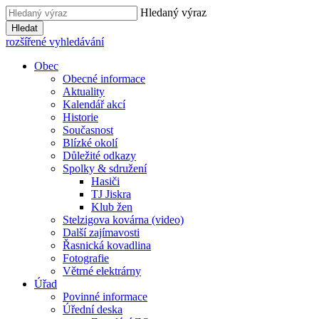
Hledaný výraz
Hledat
rozšířené vyhledávání
Obec
Obecné informace
Aktuality
Kalendář akcí
Historie
Současnost
Blízké okolí
Důležité odkazy
Spolky & sdružení
Hasiči
TJ Jiskra
Klub žen
Stelzigova kovárna (video)
Další zajímavosti
Řasnická kovadlina
Fotografie
Větrné elektrárny
Úřad
Povinné informace
Úřední deska