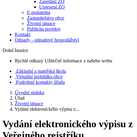
Zasedání ZO
Usnesení ZO
E-podatelna
Zastupitelstvo obce
Životní situace
Publicita projekty
Kontakt
Odpady - odpadové hospodářství
Dolní řasnice
Rychlé odkazy
Užitečné informace z našeho webu
Základní a mateřská škola
Virtuální prohlídka obce
Podrobné kontakty úřadu
Úvodní stránka
Úřad
Životní situace
Vydání elektronického výpisu z...
Vydání elektronického výpisu z
Veřejného rejstříku