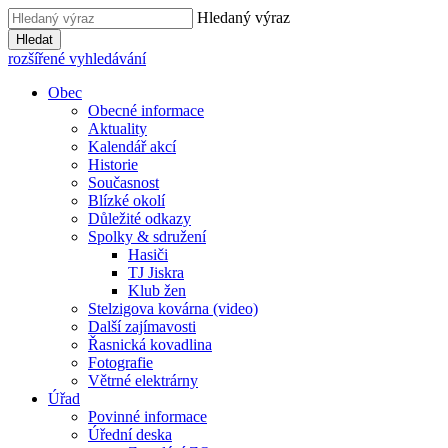
Hledaný výraz
Hledat
rozšířené vyhledávání
Obec
Obecné informace
Aktuality
Kalendář akcí
Historie
Současnost
Blízké okolí
Důležité odkazy
Spolky & sdružení
Hasiči
TJ Jiskra
Klub žen
Stelzigova kovárna (video)
Další zajímavosti
Řasnická kovadlina
Fotografie
Větrné elektrárny
Úřad
Povinné informace
Úřední deska