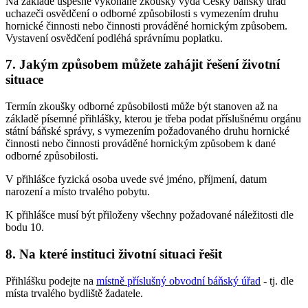
Na základě úspěšně vykonané zkoušky vydá Český báňský úřad
uchazeči osvědčení o odborné způsobilosti s vymezením druhu
hornické činnosti nebo činnosti prováděné hornickým způsobem.
Vystavení osvědčení podléhá správnímu poplatku.
7. Jakým způsobem můžete zahájit řešení životní
situace
Termín zkoušky odborné způsobilosti může být stanoven až na
základě písemné přihlášky, kterou je třeba podat příslušnému orgánu
státní báňské správy, s vymezením požadovaného druhu hornické
činnosti nebo činnosti prováděné hornickým způsobem k dané
odborné způsobilosti.
V přihlášce fyzická osoba uvede své jméno, příjmení, datum
narození a místo trvalého pobytu.
K přihlášce musí být přiloženy všechny požadované náležitosti dle
bodu 10.
8. Na které instituci životní situaci řešit
Přihlášku podejte na
místně příslušný obvodní báňský úřad
- tj. dle
místa trvalého bydliště žadatele.