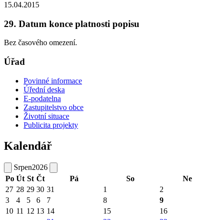
15.04.2015
29. Datum konce platnosti popisu
Bez časového omezení.
Úřad
Povinné informace
Úřední deska
E-podatelna
Zastupitelstvo obce
Životní situace
Publicita projekty
Kalendář
Srpen
2026
Po
Út
St
Čt
Pá
So
Ne
27
28
29
30
31
1
2
3
4
5
6
7
8
9
10
11
12
13
14
15
16