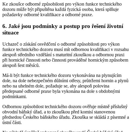
Ke zkoušce odborné způsobilosti pro výkon funkce technického
dozoru může být připuštěna každá fyzická osoba, která splňuje
požadavky odborné kvalifikace a odborné praxe.
6. Jaké jsou podmínky a postup pro řešení životní
situace
Uchazeč o získání osvědčení o odborné způsobilosti pro výkon
funkce technického dozoru musí mít odbornou kvalifikaci v rozsahu
alespoň středního vzdělání s maturitní zkouškou a odbornou praxi
při hornické činnosti nebo činnosti prováděné hornickým způsobem
alespoň šest měsíců.
Má-li být funkce technického dozoru vykonávána na plynujícím
dole, na dole nebezpečném důlními otřesy, průtržemi hornin a plynů
nebo na uhelném dole, požaduje se, aby alespoň polovina
předepsané odborné praxe byla vykonána na dole s obdobnými
podmínkami.
Odbornou způsobilost technického dozoru ověřuje místně příslušný
obvodní báňský úřad, a to zkouškou před komisí stanovenou
předsedou Českého báňského úřadu. Zkouška se skládá z písemné a
ústní části.