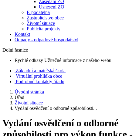
Zasedání ZO
Usnesení ZO
E-podatelna
Zastupitelstvo obce
Životní situace
Publicita projekty
Kontakt
Odpady - odpadové hospodářství
Dolní řasnice
Rychlé odkazy
Užitečné informace z našeho webu
Základní a mateřská škola
Virtuální prohlídka obce
Podrobné kontakty úřadu
Úvodní stránka
Úřad
Životní situace
Vydání osvědčení o odborné způsobilosti...
Vydání osvědčení o odborné
způsobilosti pro výkon funkce -