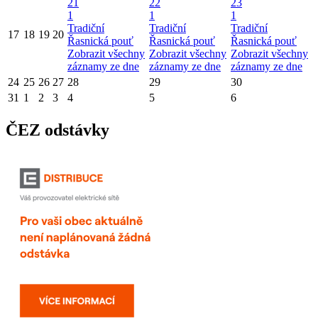
21
22
23
1
1
1
Tradiční
Tradiční
Tradiční
17
18
19
20
Řasnická pouť
Řasnická pouť
Řasnická pouť
Zobrazit všechny
Zobrazit všechny
Zobrazit všechny
záznamy ze dne
záznamy ze dne
záznamy ze dne
24
25
26
27
28
29
30
31
1
2
3
4
5
6
ČEZ odstávky