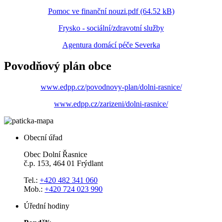
Pomoc ve finanční nouzi.pdf (64.52 kB)
Frysko - sociální/zdravotní služby
Agentura domácí péče Severka
Povodňový plán obce
www.edpp.cz/povodnovy-plan/dolni-rasnice/
www.edpp.cz/zarizeni/dolni-rasnice/
Obecní úřad
Obec Dolní Řasnice
č.p. 153, 464 01 Frýdlant
Tel.:
+420 482 341 060
Mob.:
+420 724 023 990
Úřední hodiny