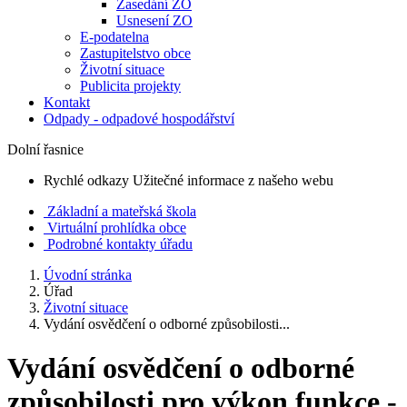
Zasedání ZO
Usnesení ZO
E-podatelna
Zastupitelstvo obce
Životní situace
Publicita projekty
Kontakt
Odpady - odpadové hospodářství
Dolní řasnice
Rychlé odkazy
Užitečné informace z našeho webu
Základní a mateřská škola
Virtuální prohlídka obce
Podrobné kontakty úřadu
Úvodní stránka
Úřad
Životní situace
Vydání osvědčení o odborné způsobilosti...
Vydání osvědčení o odborné
způsobilosti pro výkon funkce -