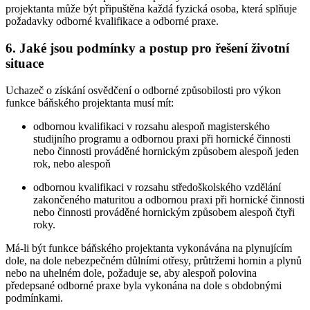
projektanta může být připuštěna každá fyzická osoba, která splňuje
požadavky odborné kvalifikace a odborné praxe.
6. Jaké jsou podmínky a postup pro řešení životní
situace
Uchazeč o získání osvědčení o odborné způsobilosti pro výkon
funkce báňského projektanta musí mít:
odbornou kvalifikaci v rozsahu alespoň magisterského
studijního programu a odbornou praxi při hornické činnosti
nebo činnosti prováděné hornickým způsobem alespoň jeden
rok, nebo alespoň
odbornou kvalifikaci v rozsahu středoškolského vzdělání
zakončeného maturitou a odbornou praxi při hornické činnosti
nebo činnosti prováděné hornickým způsobem alespoň čtyři
roky.
Má-li být funkce báňského projektanta vykonávána na plynujícím
dole, na dole nebezpečném důlními otřesy, průtržemi hornin a plynů
nebo na uhelném dole, požaduje se, aby alespoň polovina
předepsané odborné praxe byla vykonána na dole s obdobnými
podmínkami.