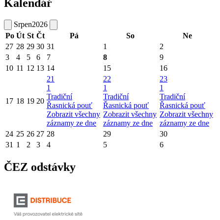
Kalendář
Srpen
2026
Po
Út
St
Čt
Pá
So
Ne
27
28
29
30
31
1
2
3
4
5
6
7
8
9
10
11
12
13
14
15
16
21
22
23
1
1
1
Tradiční
Tradiční
Tradiční
17
18
19
20
Řasnická pouť
Řasnická pouť
Řasnická pouť
Zobrazit všechny
Zobrazit všechny
Zobrazit všechny
záznamy ze dne
záznamy ze dne
záznamy ze dne
24
25
26
27
28
29
30
31
1
2
3
4
5
6
ČEZ odstávky