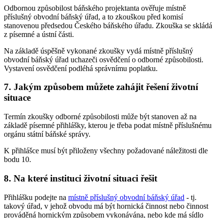
Odbornou způsobilost báňského projektanta ověřuje místně
příslušný obvodní báňský úřad, a to zkouškou před komisí
stanovenou předsedou Českého báňského úřadu. Zkouška se skládá
z písemné a ústní části.
Na základě úspěšně vykonané zkoušky vydá místně příslušný
obvodní báňský úřad uchazeči osvědčení o odborné způsobilosti.
Vystavení osvědčení podléhá správnímu poplatku.
7. Jakým způsobem můžete zahájit řešení životní
situace
Termín zkoušky odborné způsobilosti může být stanoven až na
základě písemné přihlášky, kterou je třeba podat místně příslušnému
orgánu státní báňské správy.
K přihlášce musí být přiloženy všechny požadované náležitosti dle
bodu 10.
8. Na které instituci životní situaci řešit
Přihlášku podejte na
místně příslušný obvodní báňský úřad
- tj.
takový úřad, v jehož obvodu má být hornická činnost nebo činnost
prováděná hornickým způsobem vykonávána, nebo kde má sídlo