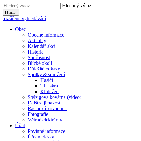
Hledaný výraz
Hledat
rozšířené vyhledávání
Obec
Obecné informace
Aktuality
Kalendář akcí
Historie
Současnost
Blízké okolí
Důležité odkazy
Spolky & sdružení
Hasiči
TJ Jiskra
Klub žen
Stelzigova kovárna (video)
Další zajímavosti
Řasnická kovadlina
Fotografie
Větrné elektrárny
Úřad
Povinné informace
Úřední deska