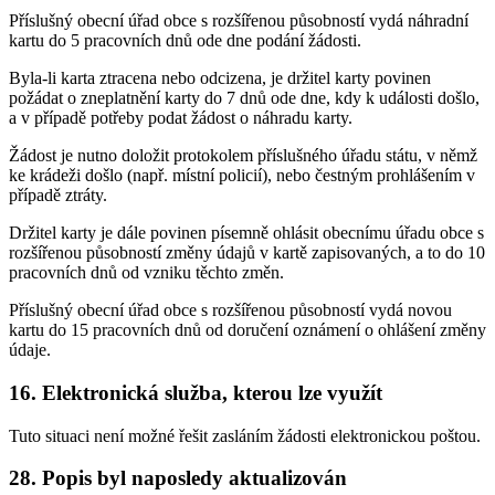
Příslušný obecní úřad obce s rozšířenou působností vydá náhradní
kartu do 5 pracovních dnů ode dne podání žádosti.
Byla-li karta ztracena nebo odcizena, je držitel karty povinen
požádat o zneplatnění karty do 7 dnů ode dne, kdy k události došlo,
a v případě potřeby podat žádost o náhradu karty.
Žádost je nutno doložit protokolem příslušného úřadu státu, v němž
ke krádeži došlo (např. místní policií), nebo čestným prohlášením v
případě ztráty.
Držitel karty je dále povinen písemně ohlásit obecnímu úřadu obce s
rozšířenou působností změny údajů v kartě zapisovaných, a to do 10
pracovních dnů od vzniku těchto změn.
Příslušný obecní úřad obce s rozšířenou působností vydá novou
kartu do 15 pracovních dnů od doručení oznámení o ohlášení změny
údaje.
16. Elektronická služba, kterou lze využít
Tuto situaci není možné řešit zasláním žádosti elektronickou poštou.
28. Popis byl naposledy aktualizován