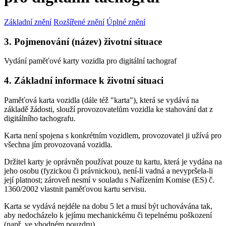
Základní znění
Rozšířené znění
Úplné znění
3. Pojmenování (název) životní situace
Vydání paměťové karty vozidla pro digitální tachograf
4. Základní informace k životní situaci
Paměťová karta vozidla (dále též "karta"), která se vydává na
základě žádosti, slouží provozovatelům vozidla ke stahování dat z
digitálního tachografu.
Karta není spojena s konkrétním vozidlem, provozovatel ji užívá pro
všechna jím provozovaná vozidla.
Držitel karty je oprávněn používat pouze tu kartu, která je vydána na
jeho osobu (fyzickou či právnickou), není-li vadná a nevypršela-li
její platnost; zároveň nesmí v souladu s Nařízením Komise (ES) č.
1360/2002 vlastnit paměťovou kartu servisu.
Karta se vydává nejdéle na dobu 5 let a musí být uchovávána tak,
aby nedocházelo k jejímu mechanickému či tepelnému poškození
(např. ve vhodném pouzdru).