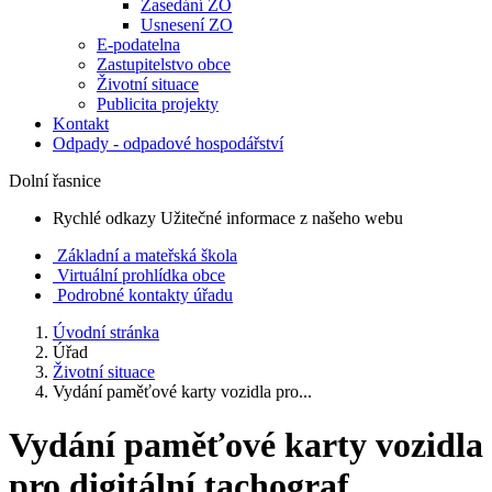
Zasedání ZO
Usnesení ZO
E-podatelna
Zastupitelstvo obce
Životní situace
Publicita projekty
Kontakt
Odpady - odpadové hospodářství
Dolní řasnice
Rychlé odkazy
Užitečné informace z našeho webu
Základní a mateřská škola
Virtuální prohlídka obce
Podrobné kontakty úřadu
Úvodní stránka
Úřad
Životní situace
Vydání paměťové karty vozidla pro...
Vydání paměťové karty vozidla
pro digitální tachograf