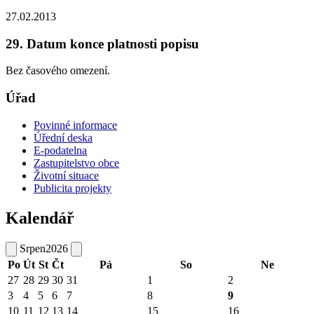
27.02.2013
29. Datum konce platnosti popisu
Bez časového omezení.
Úřad
Povinné informace
Úřední deska
E-podatelna
Zastupitelstvo obce
Životní situace
Publicita projekty
Kalendář
Srpen
2026
Po
Út
St
Čt
Pá
So
Ne
27
28
29
30
31
1
2
3
4
5
6
7
8
9
10
11
12
13
14
15
16