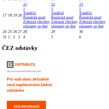
21
22
23
1
1
1
Tradiční
Tradiční
Tradiční
17
18
19
20
Řasnická pouť
Řasnická pouť
Řasnická pouť
Zobrazit všechny
Zobrazit všechny
Zobrazit všechny
záznamy ze dne
záznamy ze dne
záznamy ze dne
24
25
26
27
28
29
30
31
1
2
3
4
5
6
ČEZ odstávky