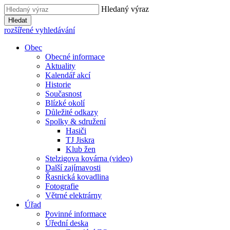
Hledaný výraz
Hledat
rozšířené vyhledávání
Obec
Obecné informace
Aktuality
Kalendář akcí
Historie
Současnost
Blízké okolí
Důležité odkazy
Spolky & sdružení
Hasiči
TJ Jiskra
Klub žen
Stelzigova kovárna (video)
Další zajímavosti
Řasnická kovadlina
Fotografie
Větrné elektrárny
Úřad
Povinné informace
Úřední deska