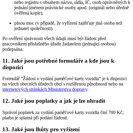
nebo registru s obsahem názvu, sídla, IČ, osob oprávněných k
jednání jménem právnické osoby apod. (originál nebo úředně
ověřená kopie),
plnou moc (v případě, že vyřízení zajišťuje jiná osoba než
jednatel společnosti).
Po ověření správnosti všech údajů musí být žádost před
pracovníkem příslušného úřadu žadatelem (jednající osobou)
podepsána.
11. Jaké jsou potřebné formuláře a kde jsou k
dispozici
Formulář "Žádost o vydání paměťové karty vozidla" je k dispozici
na všech obecních úřadech obcí s rozšířenou působností nebo na
internetových stránkách Ministerstva dopravy
.
12. Jaké jsou poplatky a jak je lze uhradit
Správní poplatek za vydání paměťové karty vozidla činí 700 Kč;
platba je splatná při podání žádosti.
13. Jaké jsou lhůty pro vyřízení