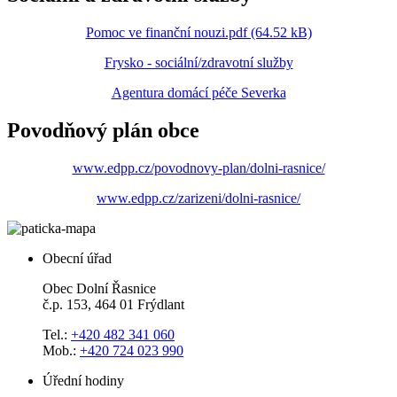
Pomoc ve finanční nouzi.pdf (64.52 kB)
Frysko - sociální/zdravotní služby
Agentura domácí péče Severka
Povodňový plán obce
www.edpp.cz/povodnovy-plan/dolni-rasnice/
www.edpp.cz/zarizeni/dolni-rasnice/
Obecní úřad
Obec Dolní Řasnice
č.p. 153, 464 01 Frýdlant
Tel.:
+420 482 341 060
Mob.:
+420 724 023 990
Úřední hodiny