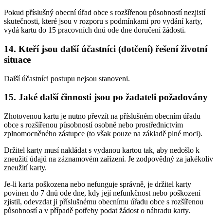
Pokud příslušný obecní úřad obce s rozšířenou působností nezjistí
skutečnosti, které jsou v rozporu s podmínkami pro vydání karty,
vydá kartu do 15 pracovních dnů ode dne doručení žádosti.
14. Kteří jsou další účastníci (dotčení) řešení životní
situace
Další účastníci postupu nejsou stanoveni.
15. Jaké další činnosti jsou po žadateli požadovány
Zhotovenou kartu je nutno převzít na příslušném obecním úřadu
obce s rozšířenou působností osobně nebo prostřednictvím
zplnomocněného zástupce (to však pouze na základě plné moci).
Držitel karty musí nakládat s vydanou kartou tak, aby nedošlo k
zneužití údajů na záznamovém zařízení. Je zodpovědný za jakékoliv
zneužití karty.
Je-li karta poškozena nebo nefunguje správně, je držitel karty
povinen do 7 dnů ode dne, kdy její nefunkčnost nebo poškození
zjistil, odevzdat ji příslušnému obecnímu úřadu obce s rozšířenou
působností a v případě potřeby podat žádost o náhradu karty.