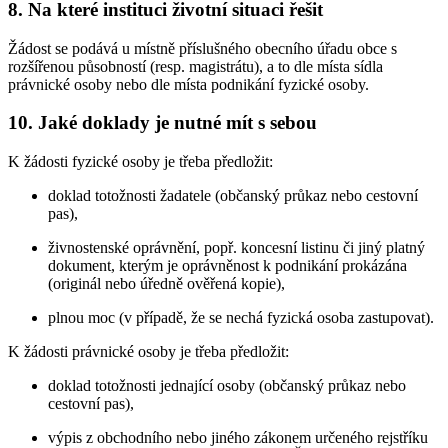
8. Na které instituci životní situaci řešit
Žádost se podává u místně příslušného obecního úřadu obce s
rozšířenou působností (resp. magistrátu), a to dle místa sídla
právnické osoby nebo dle místa podnikání fyzické osoby.
10. Jaké doklady je nutné mít s sebou
K žádosti fyzické osoby je třeba předložit:
doklad totožnosti žadatele (občanský průkaz nebo cestovní
pas),
živnostenské oprávnění, popř. koncesní listinu či jiný platný
dokument, kterým je oprávněnost k podnikání prokázána
(originál nebo úředně ověřená kopie),
plnou moc (v případě, že se nechá fyzická osoba zastupovat).
K žádosti právnické osoby je třeba předložit:
doklad totožnosti jednající osoby (občanský průkaz nebo
cestovní pas),
výpis z obchodního nebo jiného zákonem určeného rejstříku