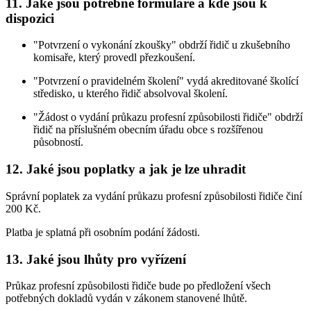
11. Jaké jsou potřebné formuláře a kde jsou k
dispozici
"Potvrzení o vykonání zkoušky" obdrží řidič u zkušebního
komisaře, který provedl přezkoušení.
"Potvrzení o pravidelném školení" vydá akreditované školící
středisko, u kterého řidič absolvoval školení.
"Žádost o vydání průkazu profesní způsobilosti řidiče" obdrží
řidič na příslušném obecním úřadu obce s rozšířenou
působností.
12. Jaké jsou poplatky a jak je lze uhradit
Správní poplatek za vydání průkazu profesní způsobilosti řidiče činí
200 Kč.
Platba je splatná při osobním podání žádosti.
13. Jaké jsou lhůty pro vyřízení
Průkaz profesní způsobilosti řidiče bude po předložení všech
potřebných dokladů vydán v zákonem stanovené lhůtě.