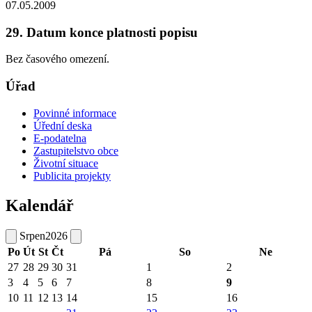
07.05.2009
29. Datum konce platnosti popisu
Bez časového omezení.
Úřad
Povinné informace
Úřední deska
E-podatelna
Zastupitelstvo obce
Životní situace
Publicita projekty
Kalendář
Srpen
2026
Po
Út
St
Čt
Pá
So
Ne
27
28
29
30
31
1
2
3
4
5
6
7
8
9
10
11
12
13
14
15
16