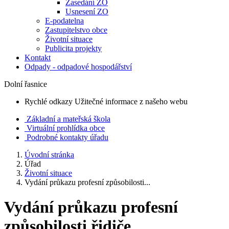
Zasedání ZO
Usnesení ZO
E-podatelna
Zastupitelstvo obce
Životní situace
Publicita projekty
Kontakt
Odpady - odpadové hospodářství
Dolní řasnice
Rychlé odkazy
Užitečné informace z našeho webu
Základní a mateřská škola
Virtuální prohlídka obce
Podrobné kontakty úřadu
Úvodní stránka
Úřad
Životní situace
Vydání průkazu profesní způsobilosti...
Vydání průkazu profesní
způsobilosti řidiče