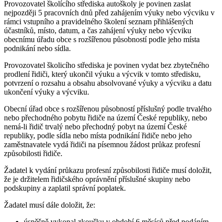
Provozovatel školícího střediska autoškoly je povinen zaslat
nejpozději 5 pracovních dnů před zahájením výuky nebo výcviku v
rámci vstupního a pravidelného školení seznam přihlášených
účastníků, místo, datum, a čas zahájení výuky nebo výcviku
obecnímu úřadu obce s rozšířenou působností podle jeho místa
podnikání nebo sídla.
Provozovatel školicího střediska je povinen vydat bez zbytečného
prodlení řidiči, který ukončil výuku a výcvik v tomto středisku,
potvrzení o rozsahu a obsahu absolvované výuky a výcviku a datu
ukončení výuky a výcviku.
Obecní úřad obce s rozšířenou působností příslušný podle trvalého
nebo přechodného pobytu řidiče na území České republiky, nebo
nemá-li řidič trvalý nebo přechodný pobyt na území České
republiky, podle sídla nebo místa podnikání řidiče nebo jeho
zaměstnavatele vydá řidiči na písemnou žádost průkaz profesní
způsobilosti řidiče.
Žadatel k vydání průkazu profesní způsobilosti řidiče musí doložit,
že je držitelem řidičského oprávnění příslušné skupiny nebo
podskupiny a zaplatil správní poplatek.
Žadatel musí dále doložit, že:
úspěšně vykonal zkoušku v období 6 měsíců před podáním