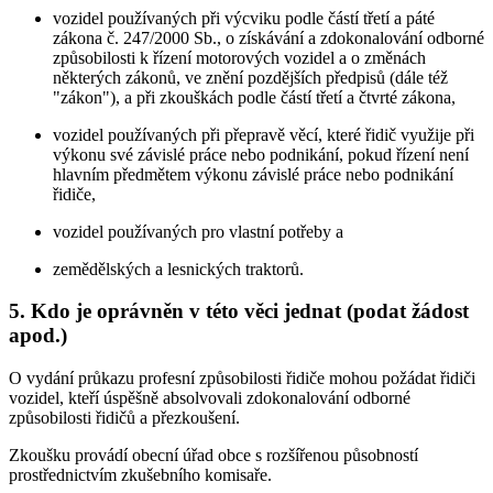
vozidel používaných při výcviku podle částí třetí a páté
zákona č. 247/2000 Sb., o získávání a zdokonalování odborné
způsobilosti k řízení motorových vozidel a o změnách
některých zákonů, ve znění pozdějších předpisů (dále též
"zákon"), a při zkouškách podle částí třetí a čtvrté zákona,
vozidel používaných při přepravě věcí, které řidič využije při
výkonu své závislé práce nebo podnikání, pokud řízení není
hlavním předmětem výkonu závislé práce nebo podnikání
řidiče,
vozidel používaných pro vlastní potřeby a
zemědělských a lesnických traktorů.
5. Kdo je oprávněn v této věci jednat (podat žádost
apod.)
O vydání průkazu profesní způsobilosti řidiče mohou požádat řidiči
vozidel, kteří úspěšně absolvovali zdokonalování odborné
způsobilosti řidičů a přezkoušení.
Zkoušku provádí obecní úřad obce s rozšířenou působností
prostřednictvím zkušebního komisaře.