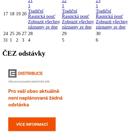
21
22
23
1
1
1
Tradiční
Tradiční
Tradiční
17
18
19
20
Řasnická pouť
Řasnická pouť
Řasnická pouť
Zobrazit všechny
Zobrazit všechny
Zobrazit všechny
záznamy ze dne
záznamy ze dne
záznamy ze dne
24
25
26
27
28
29
30
31
1
2
3
4
5
6
ČEZ odstávky