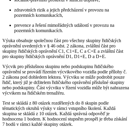
zdravotních rizik a jejich předcházení v provozu na
pozemních komunikacích,
prevence a řešení mimořádných událostí v provozu na
pozemních komunikacích.
Výuka obsahuje společnou část pro všechny skupiny řidičských
oprávnění uvedených v § 46 odst. 2 zákona, zvláštní část pro
skupiny řidičských oprávnění C1, C1+E, C a C+E a zvláštní část
pro skupiny řidičských oprávnění D1, D1+E, D a D+E.
Výcvik pro příslušnou skupinu nebo podskupinu řidičského
oprávnění se provádí řízením výcvikového vozidla podle přílohy č.
2 zákona pod dohledem lektora. Výcviku se může podrobit pouze
řidič, který již je držitelem řidičského oprávnění příslušné skupiny
nebo podskupiny. Část výcviku v řízení vozidla může být nahrazena
výcvikem na řidičském trenažéru.
Test se skládá z 80 otázek rozdělených do 8 skupin podle
tématických okruhů výuky v rámci vstupního školení. Každá
skupina se skládá z 10 otázek. Každá správná odpověď je
hodnocena 1 bodem. K hodnocení stupněm prospěl je třeba získání
7 bodů v rámci každé skupiny otázek.