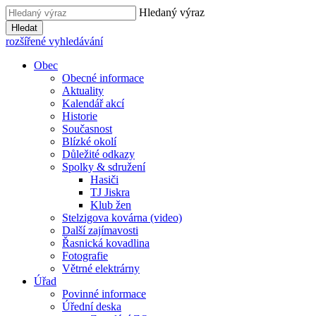
Hledaný výraz
Hledat
rozšířené vyhledávání
Obec
Obecné informace
Aktuality
Kalendář akcí
Historie
Současnost
Blízké okolí
Důležité odkazy
Spolky & sdružení
Hasiči
TJ Jiskra
Klub žen
Stelzigova kovárna (video)
Další zajímavosti
Řasnická kovadlina
Fotografie
Větrné elektrárny
Úřad
Povinné informace
Úřední deska