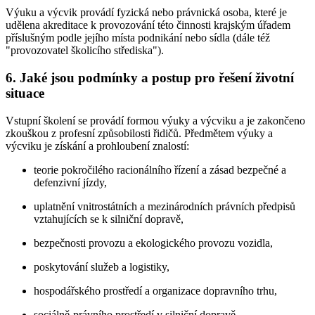
Výuku a výcvik provádí fyzická nebo právnická osoba, které je
udělena akreditace k provozování této činnosti krajským úřadem
příslušným podle jejího místa podnikání nebo sídla (dále též
"provozovatel školicího střediska").
6. Jaké jsou podmínky a postup pro řešení životní
situace
Vstupní školení se provádí formou výuky a výcviku a je zakončeno
zkouškou z profesní způsobilosti řidičů. Předmětem výuky a
výcviku je získání a prohloubení znalostí:
teorie pokročilého racionálního řízení a zásad bezpečné a
defenzivní jízdy,
uplatnění vnitrostátních a mezinárodních právních předpisů
vztahujících se k silniční dopravě,
bezpečnosti provozu a ekologického provozu vozidla,
poskytování služeb a logistiky,
hospodářského prostředí a organizace dopravního trhu,
sociálně-právního prostředí v silniční dopravě,