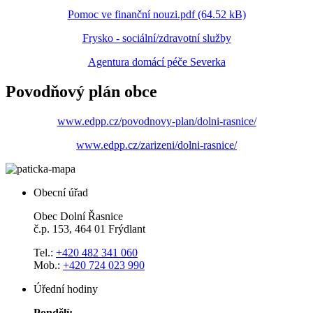
Pomoc ve finanční nouzi.pdf (64.52 kB)
Frysko - sociální/zdravotní služby
Agentura domácí péče Severka
Povodňový plán obce
www.edpp.cz/povodnovy-plan/dolni-rasnice/
www.edpp.cz/zarizeni/dolni-rasnice/
Obecní úřad
Obec Dolní Řasnice
č.p. 153, 464 01 Frýdlant
Tel.:
+420 482 341 060
Mob.:
+420 724 023 990
Úřední hodiny
Pondělí: