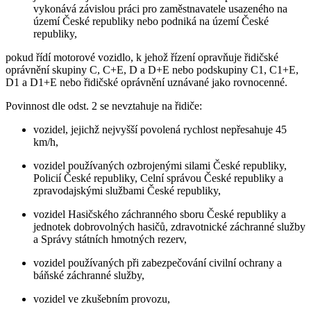
vykonává závislou práci pro zaměstnavatele usazeného na
území České republiky nebo podniká na území České
republiky,
pokud řídí motorové vozidlo, k jehož řízení opravňuje řidičské
oprávnění skupiny C, C+E, D a D+E nebo podskupiny C1, C1+E,
D1 a D1+E nebo řidičské oprávnění uznávané jako rovnocenné.
Povinnost dle odst. 2 se nevztahuje na řidiče:
vozidel, jejichž nejvyšší povolená rychlost nepřesahuje 45
km/h,
vozidel používaných ozbrojenými silami České republiky,
Policií České republiky, Celní správou České republiky a
zpravodajskými službami České republiky,
vozidel Hasičského záchranného sboru České republiky a
jednotek dobrovolných hasičů, zdravotnické záchranné služby
a Správy státních hmotných rezerv,
vozidel používaných při zabezpečování civilní ochrany a
báňské záchranné služby,
vozidel ve zkušebním provozu,