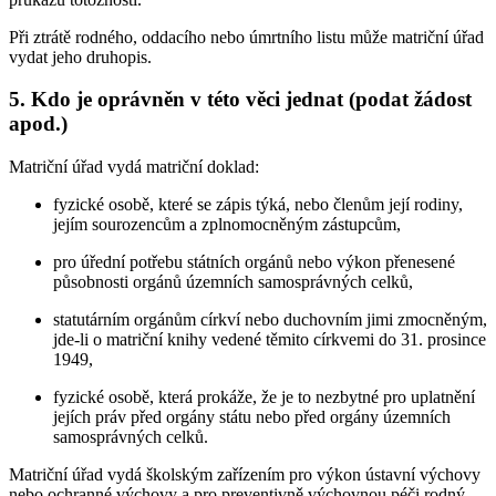
Při ztrátě rodného, oddacího nebo úmrtního listu může matriční úřad
vydat jeho druhopis.
5. Kdo je oprávněn v této věci jednat (podat žádost
apod.)
Matriční úřad vydá matriční doklad:
fyzické osobě, které se zápis týká, nebo členům její rodiny,
jejím sourozencům a zplnomocněným zástupcům,
pro úřední potřebu státních orgánů nebo výkon přenesené
působnosti orgánů územních samosprávných celků,
statutárním orgánům církví nebo duchovním jimi zmocněným,
jde-li o matriční knihy vedené těmito církvemi do 31. prosince
1949,
fyzické osobě, která prokáže, že je to nezbytné pro uplatnění
jejích práv před orgány státu nebo před orgány územních
samosprávných celků.
Matriční úřad vydá školským zařízením pro výkon ústavní výchovy
nebo ochranné výchovy a pro preventivně výchovnou péči rodný