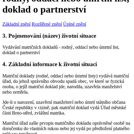
doklad o partnerství
Základní znění
Rozšířené znění
Úplné znění
3. Pojmenování (název) životní situace
Vydávání matričních dokladů - rodný, oddací nebo úmrtní list,
doklad o partnerství
4. Základní informace k životní situaci
Matriční doklady (rodné, oddací nebo úmrtní listy) vydává matriční
úřad, do jehož správního obvodu spadá obec, ve které se fyzická
osoba, o jejíž matriční doklad jde, narodila, uzavřela manželství
nebo zemřela.
Jde-li o narození, uzavření manželství nebo úmrtí státního občana
České republiky v cizině, pak matriční doklad vydá Úřad městské
části Brno-střed, zvláštní matrika.
Matriční úřad zašle prvopis matričního dokladu oprávněné osobě na
doručenku do vlastních rukou nebo jej vydá po předložení platného
průkazu totožnosti.