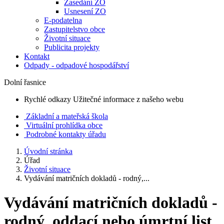
Zasedání ZO
Usnesení ZO
E-podatelna
Zastupitelstvo obce
Životní situace
Publicita projekty
Kontakt
Odpady - odpadové hospodářství
Dolní řasnice
Rychlé odkazy
Užitečné informace z našeho webu
Základní a mateřská škola
Virtuální prohlídka obce
Podrobné kontakty úřadu
Úvodní stránka
Úřad
Životní situace
Vydávání matričních dokladů - rodný,...
Vydávání matričních dokladů -
rodný, oddací nebo úmrtní list,