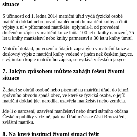
situace
S účinností od 1. ledna 2014 matriční úřad vydá fyzické osobě
matriční doklad nebo povolí nahlédnout do matriční knihy a činit
výpisy z ní v přítomnosti matrikáře, uplynula-li od provedení
dotčeného zápisu v matriční knize lhůta 100 let u knihy narození, 75
let u knihy manželství nebo knihy partnerství a 30 let u knihy úmrtí.
Matriční doklad, potvrzení o údajích zapsaných v matriční knize a
doslovný výpis z matriční knihy vedené v jiném než českém jazyce,
s výjimkou kopie matričního zápisu, se vydává v českém jazyce.
7. Jakým způsobem můžete zahájit řešení životní
situace
Žadatel se obrátí osobně nebo písemně na matriční úřad, do jehož
správního obvodu spadá obec, ve které se fyzická osoba, o jejíž
matriční doklad jde, narodila, uzavřela manželství nebo zemřela.
Jde-li o narození, uzavření manželství nebo úmrtí státního občana
České republiky v cizině, pak na Úřad městské části Brno-střed,
zvláštní matriku.
8. Na které instituci životní situaci řešit