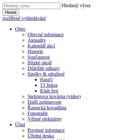
Hledaný výraz
Hledat
rozšířené vyhledávání
Obec
Obecné informace
Aktuality
Kalendář akcí
Historie
Současnost
Blízké okolí
Důležité odkazy
Spolky & sdružení
Hasiči
TJ Jiskra
Klub žen
Stelzigova kovárna (video)
Další zajímavosti
Řasnická kovadlina
Fotografie
Větrné elektrárny
Úřad
Povinné informace
Úřední deska