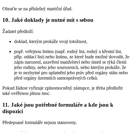
Obraťte se na příslušný matriční úřad.
10. Jaké doklady je nutné mít s sebou
Žadatel předloží:
doklad, kterým prokáže svoji totožnost,
popř. veřejnou listinu (např. rodný list, rodný a křestní list,
příp. oddací list) nebo listinu, ze které bude možné dovodit, že
zápis narození, uzavření manželství nebo úmrtí se týká členů
jeho rodiny, nebo jeho sourozenců, nebo kterým prokáže, že
je to nezbytné pro uplatnění jeho práv před orgány státu nebo
před orgány územních samosprávných celků.
Pokud žádost vyřizuje zplnomocněný zástupce, je třeba předložit
také ověřenou plnou moc.
11. Jaké jsou potřebné formuláře a kde jsou k
dispozici
Předepsané formuláře nejsou stanoveny.