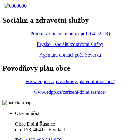
Sociální a zdravotní služby
Pomoc ve finanční nouzi.pdf (64.52 kB)
Frysko - sociální/zdravotní služby
Agentura domácí péče Severka
Povodňový plán obce
www.edpp.cz/povodnovy-plan/dolni-rasnice/
www.edpp.cz/zarizeni/dolni-rasnice/
Obecní úřad
Obec Dolní Řasnice
č.p. 153, 464 01 Frýdlant