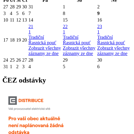
Po
Út
St
Čt
Pá
So
Ne
27
28
29
30
31
1
2
3
4
5
6
7
8
9
10
11
12
13
14
15
16
21
22
23
1
1
1
Tradiční
Tradiční
Tradiční
17
18
19
20
Řasnická pouť
Řasnická pouť
Řasnická pouť
Zobrazit všechny
Zobrazit všechny
Zobrazit všechny
záznamy ze dne
záznamy ze dne
záznamy ze dne
24
25
26
27
28
29
30
31
1
2
3
4
5
6
ČEZ odstávky