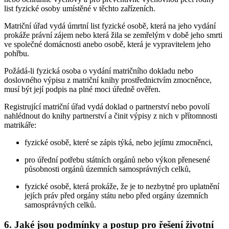
list fyzické osoby umístěné v těchto zařízeních.
Matriční úřad vydá úmrtní list fyzické osobě, která na jeho vydání
prokáže právní zájem nebo která žila se zemřelým v době jeho smrti
ve společné domácnosti anebo osobě, která je vypravitelem jeho
pohřbu.
Požádá-li fyzická osoba o vydání matričního dokladu nebo
doslovného výpisu z matriční knihy prostřednictvím zmocněnce,
musí být její podpis na plné moci úředně ověřen.
Registrující matriční úřad vydá doklad o partnerství nebo povolí
nahlédnout do knihy partnerství a činit výpisy z nich v přítomnosti
matrikáře:
fyzické osobě, které se zápis týká, nebo jejímu zmocněnci,
pro úřední potřebu státních orgánů nebo výkon přenesené
působnosti orgánů územních samosprávných celků,
fyzické osobě, která prokáže, že je to nezbytné pro uplatnění
jejích práv před orgány státu nebo před orgány územních
samosprávných celků.
6. Jaké jsou podmínky a postup pro řešení životní