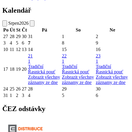
Kalendář
Srpen
2026
Po
Út
St
Čt
Pá
So
Ne
27
28
29
30
31
1
2
3
4
5
6
7
8
9
10
11
12
13
14
15
16
21
22
23
1
1
1
Tradiční
Tradiční
Tradiční
17
18
19
20
Řasnická pouť
Řasnická pouť
Řasnická pouť
Zobrazit všechny
Zobrazit všechny
Zobrazit všechny
záznamy ze dne
záznamy ze dne
záznamy ze dne
24
25
26
27
28
29
30
31
1
2
3
4
5
6
ČEZ odstávky