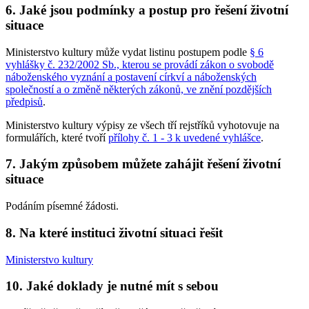
6. Jaké jsou podmínky a postup pro řešení životní
situace
Ministerstvo kultury může vydat listinu postupem podle
§ 6
vyhlášky č. 232/2002 Sb., kterou se provádí zákon o svobodě
náboženského vyznání a postavení církví a náboženských
společností a o změně některých zákonů, ve znění pozdějších
předpisů
.
Ministerstvo kultury výpisy ze všech tří rejstříků vyhotovuje na
formulářích, které tvoří
přílohy č. 1 - 3 k uvedené vyhlášce
.
7. Jakým způsobem můžete zahájit řešení životní
situace
Podáním písemné žádosti.
8. Na které instituci životní situaci řešit
Ministerstvo kultury
10. Jaké doklady je nutné mít s sebou