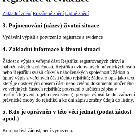
Základní znění
Rozšířené znění
Úplné znění
3. Pojmenování (název) životní situace
Vydávání výpisů a potvrzení z registrace a evidence
4. Základní informace k životní situaci
Žádost o výpis z veřejné části Rejstříku registrovaných církví a
náboženských společností, Rejstříku evidovaných právnických osob
nebo Rejstříku svazů církví a náboženských společností; žádost o
úplný výpis z veřejných částí těchto rejstříků; žádost o opis jako text,
který je doslovným opisem části nebo celého dokumentu uloženého
ve veřejných částech rejstříků; potvrzení o určitém zápisu v
rejstřících (event. o jeho neexistenci); prvopis výpisů ke dni zařazení
právnické osoby do rejstříků a ke dni zápisu změny údajů do listiny.
5. Kdo je oprávněn v této věci jednat (podat žádost
apod.)
Kdo podává žádost, není vymezeno.