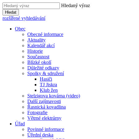
Hledaný výraz
Hledat
rozšířené vyhledávání
Obec
Obecné informace
Aktuality
Kalendář akcí
Historie
Současnost
Blízké okolí
Důležité odkazy
Spolky & sdružení
Hasiči
TJ Jiskra
Klub žen
Stelzigova kovárna (video)
Další zajímavosti
Řasnická kovadlina
Fotografie
Větrné elektrárny
Úřad
Povinné informace
Úřední deska