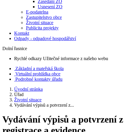
Zasedání ZO
Usnesení ZO
E-podatelna
Zastupitelstvo obce
Životní situace
Publicita projekty
Kontakt
Odpady - odpadové hospodářství
Dolní řasnice
Rychlé odkazy
Užitečné informace z našeho webu
Základní a mateřská škola
Virtuální prohlídka obce
Podrobné kontakty úřadu
Úvodní stránka
Úřad
Životní situace
Vydávání výpisů a potvrzení z...
Vydávání výpisů a potvrzení z
registrace a evidence