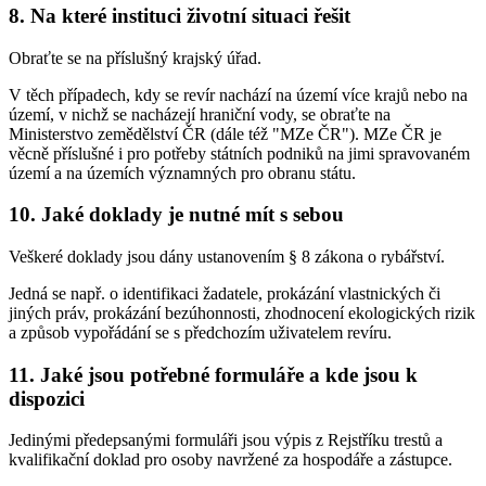
8. Na které instituci životní situaci řešit
Obraťte se na příslušný krajský úřad.
V těch případech, kdy se revír nachází na území více krajů nebo na
území, v nichž se nacházejí hraniční vody, se obraťte na
Ministerstvo zemědělství ČR (dále též "MZe ČR"). MZe ČR je
věcně příslušné i pro potřeby státních podniků na jimi spravovaném
území a na územích významných pro obranu státu.
10. Jaké doklady je nutné mít s sebou
Veškeré doklady jsou dány ustanovením § 8 zákona o rybářství.
Jedná se např. o identifikaci žadatele, prokázání vlastnických či
jiných práv, prokázání bezúhonnosti, zhodnocení ekologických rizik
a způsob vypořádání se s předchozím uživatelem revíru.
11. Jaké jsou potřebné formuláře a kde jsou k
dispozici
Jedinými předepsanými formuláři jsou výpis z Rejstříku trestů a
kvalifikační doklad pro osoby navržené za hospodáře a zástupce.