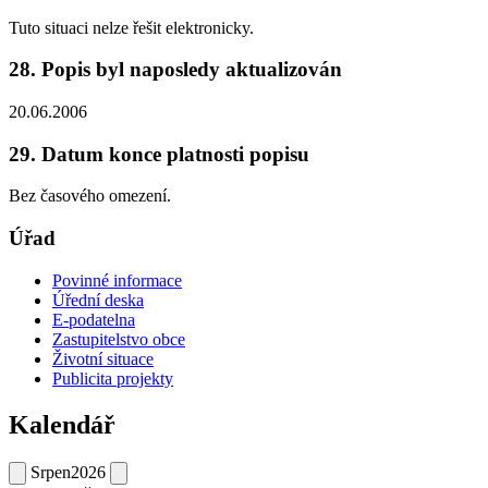
Tuto situaci nelze řešit elektronicky.
28. Popis byl naposledy aktualizován
20.06.2006
29. Datum konce platnosti popisu
Bez časového omezení.
Úřad
Povinné informace
Úřední deska
E-podatelna
Zastupitelstvo obce
Životní situace
Publicita projekty
Kalendář
Srpen
2026