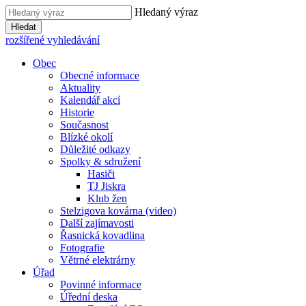
Hledaný výraz
Hledat
rozšířené vyhledávání
Obec
Obecné informace
Aktuality
Kalendář akcí
Historie
Současnost
Blízké okolí
Důležité odkazy
Spolky & sdružení
Hasiči
TJ Jiskra
Klub žen
Stelzigova kovárna (video)
Další zajímavosti
Řasnická kovadlina
Fotografie
Větrné elektrárny
Úřad
Povinné informace
Úřední deska