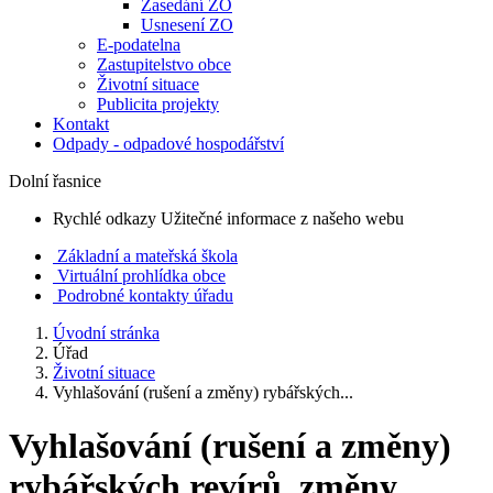
Zasedání ZO
Usnesení ZO
E-podatelna
Zastupitelstvo obce
Životní situace
Publicita projekty
Kontakt
Odpady - odpadové hospodářství
Dolní řasnice
Rychlé odkazy
Užitečné informace z našeho webu
Základní a mateřská škola
Virtuální prohlídka obce
Podrobné kontakty úřadu
Úvodní stránka
Úřad
Životní situace
Vyhlašování (rušení a změny) rybářských...
Vyhlašování (rušení a změny)
rybářských revírů, změny