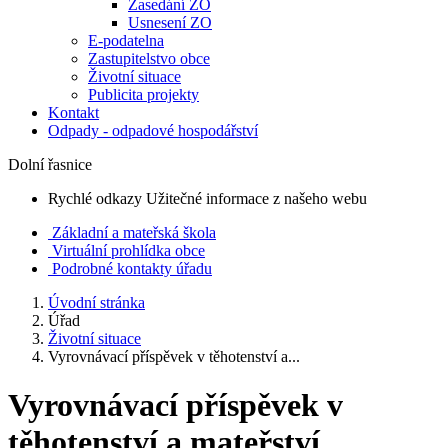
Zasedání ZO
Usnesení ZO
E-podatelna
Zastupitelstvo obce
Životní situace
Publicita projekty
Kontakt
Odpady - odpadové hospodářství
Dolní řasnice
Rychlé odkazy
Užitečné informace z našeho webu
Základní a mateřská škola
Virtuální prohlídka obce
Podrobné kontakty úřadu
Úvodní stránka
Úřad
Životní situace
Vyrovnávací příspěvek v těhotenství a...
Vyrovnávací příspěvek v
těhotenství a mateřství