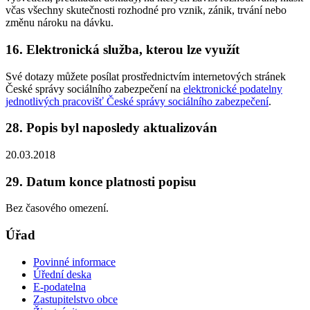
včas všechny skutečnosti rozhodné pro vznik, zánik, trvání nebo
změnu nároku na dávku.
16. Elektronická služba, kterou lze využít
Své dotazy můžete posílat prostřednictvím internetových stránek
České správy sociálního zabezpečení na
elektronické podatelny
jednotlivých pracovišť České správy sociálního zabezpečení
.
28. Popis byl naposledy aktualizován
20.03.2018
29. Datum konce platnosti popisu
Bez časového omezení.
Úřad
Povinné informace
Úřední deska
E-podatelna
Zastupitelstvo obce