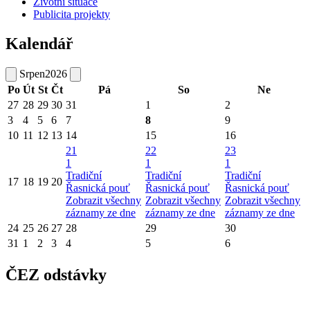
Životní situace
Publicita projekty
Kalendář
Srpen
2026
Po
Út
St
Čt
Pá
So
Ne
27
28
29
30
31
1
2
3
4
5
6
7
8
9
10
11
12
13
14
15
16
21
22
23
1
1
1
Tradiční
Tradiční
Tradiční
17
18
19
20
Řasnická pouť
Řasnická pouť
Řasnická pouť
Zobrazit všechny
Zobrazit všechny
Zobrazit všechny
záznamy ze dne
záznamy ze dne
záznamy ze dne
24
25
26
27
28
29
30
31
1
2
3
4
5
6
ČEZ odstávky