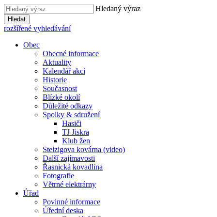
Hledaný výraz
Hledat
rozšířené vyhledávání
Obec
Obecné informace
Aktuality
Kalendář akcí
Historie
Současnost
Blízké okolí
Důležité odkazy
Spolky & sdružení
Hasiči
TJ Jiskra
Klub žen
Stelzigova kovárna (video)
Další zajímavosti
Řasnická kovadlina
Fotografie
Větrné elektrárny
Úřad
Povinné informace
Úřední deska