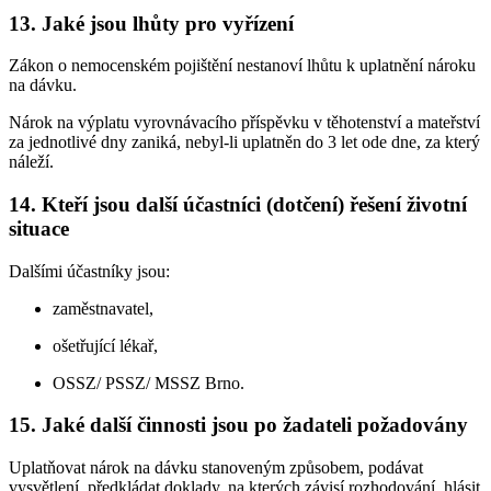
13. Jaké jsou lhůty pro vyřízení
Zákon o nemocenském pojištění nestanoví lhůtu k uplatnění nároku
na dávku.
Nárok na výplatu vyrovnávacího příspěvku v těhotenství a mateřství
za jednotlivé dny zaniká, nebyl-li uplatněn do 3 let ode dne, za který
náleží.
14. Kteří jsou další účastníci (dotčení) řešení životní
situace
Dalšími účastníky jsou:
zaměstnavatel,
ošetřující lékař,
OSSZ/ PSSZ/ MSSZ Brno.
15. Jaké další činnosti jsou po žadateli požadovány
Uplatňovat nárok na dávku stanoveným způsobem, podávat
vysvětlení, předkládat doklady, na kterých závisí rozhodování, hlásit