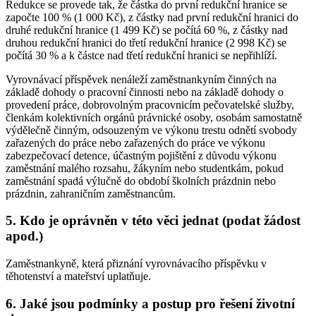
Redukce se provede tak, že částka do první redukční hranice se
započte 100 % (1 000 Kč), z částky nad první redukční hranici do
druhé redukční hranice (1 499 Kč) se počítá 60 %, z částky nad
druhou redukční hranici do třetí redukční hranice (2 998 Kč) se
počítá 30 % a k částce nad třetí redukční hranici se nepřihlíží.
Vyrovnávací příspěvek nenáleží zaměstnankyním činných na
základě dohody o pracovní činnosti nebo na základě dohody o
provedení práce, dobrovolným pracovnicím pečovatelské služby,
členkám kolektivních orgánů právnické osoby, osobám samostatně
výdělečně činným, odsouzeným ve výkonu trestu odnětí svobody
zařazených do práce nebo zařazených do práce ve výkonu
zabezpečovací detence, účastným pojištění z důvodu výkonu
zaměstnání malého rozsahu, žákyním nebo studentkám, pokud
zaměstnání spadá výlučně do období školních prázdnin nebo
prázdnin, zahraničním zaměstnancům.
5. Kdo je oprávněn v této věci jednat (podat žádost
apod.)
Zaměstnankyně, která přiznání vyrovnávacího příspěvku v
těhotenství a mateřství uplatňuje.
6. Jaké jsou podmínky a postup pro řešení životní