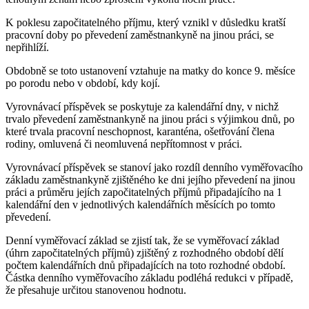
K poklesu započitatelného příjmu, který vznikl v důsledku kratší
pracovní doby po převedení zaměstnankyně na jinou práci, se
nepřihlíží.
Obdobně se toto ustanovení vztahuje na matky do konce 9. měsíce
po porodu nebo v období, kdy kojí.
Vyrovnávací příspěvek se poskytuje za kalendářní dny, v nichž
trvalo převedení zaměstnankyně na jinou práci s výjimkou dnů, po
které trvala pracovní neschopnost, karanténa, ošetřování člena
rodiny, omluvená či neomluvená nepřítomnost v práci.
Vyrovnávací příspěvek se stanoví jako rozdíl denního vyměřovacího
základu zaměstnankyně zjištěného ke dni jejího převedení na jinou
práci a průměru jejích započitatelných příjmů připadajícího na 1
kalendářní den v jednotlivých kalendářních měsících po tomto
převedení.
Denní vyměřovací základ se zjistí tak, že se vyměřovací základ
(úhrn započitatelných příjmů) zjištěný z rozhodného období dělí
počtem kalendářních dnů připadajících na toto rozhodné období.
Částka denního vyměřovacího základu podléhá redukci v případě,
že přesahuje určitou stanovenou hodnotu.