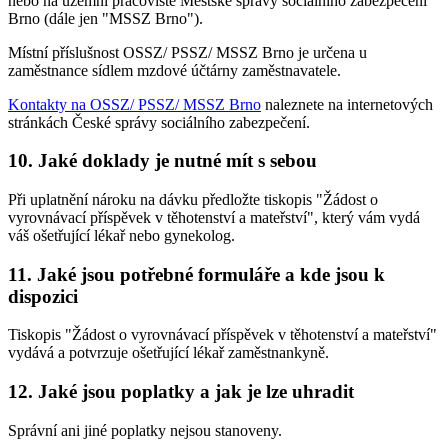
nebo na územní pracoviště Městské správy sociálního zabezpečení
Brno (dále jen "MSSZ Brno").
Místní příslušnost OSSZ/ PSSZ/ MSSZ Brno je určena u
zaměstnance sídlem mzdové účtárny zaměstnavatele.
Kontakty na OSSZ/ PSSZ/ MSSZ Brno
naleznete na internetových
stránkách České správy sociálního zabezpečení.
10. Jaké doklady je nutné mít s sebou
Při uplatnění nároku na dávku předložte tiskopis "Žádost o
vyrovnávací příspěvek v těhotenství a mateřství", který vám vydá
váš ošetřující lékař nebo gynekolog.
11. Jaké jsou potřebné formuláře a kde jsou k
dispozici
Tiskopis "Žádost o vyrovnávací příspěvek v těhotenství a mateřství"
vydává a potvrzuje ošetřující lékař zaměstnankyně.
12. Jaké jsou poplatky a jak je lze uhradit
Správní ani jiné poplatky nejsou stanoveny.