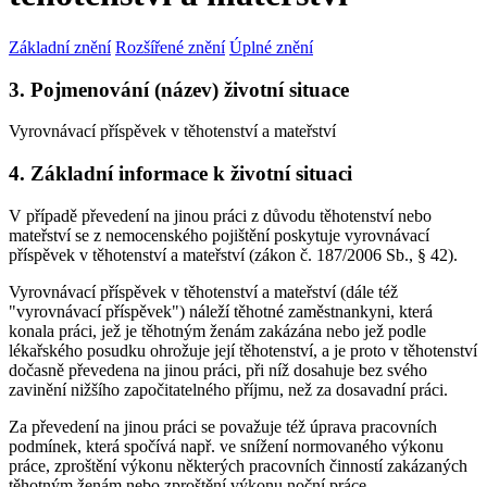
Základní znění
Rozšířené znění
Úplné znění
3. Pojmenování (název) životní situace
Vyrovnávací příspěvek v těhotenství a mateřství
4. Základní informace k životní situaci
V případě převedení na jinou práci z důvodu těhotenství nebo
mateřství se z nemocenského pojištění poskytuje vyrovnávací
příspěvek v těhotenství a mateřství (zákon č. 187/2006 Sb., § 42).
Vyrovnávací příspěvek v těhotenství a mateřství (dále též
"vyrovnávací příspěvek") náleží těhotné zaměstnankyni, která
konala práci, jež je těhotným ženám zakázána nebo jež podle
lékařského posudku ohrožuje její těhotenství, a je proto v těhotenství
dočasně převedena na jinou práci, při níž dosahuje bez svého
zavinění nižšího započitatelného příjmu, než za dosavadní práci.
Za převedení na jinou práci se považuje též úprava pracovních
podmínek, která spočívá např. ve snížení normovaného výkonu
práce, zproštění výkonu některých pracovních činností zakázaných
těhotným ženám nebo zproštění výkonu noční práce.