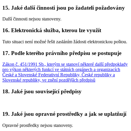
15. Jaké další činnosti jsou po žadateli požadovány
Další činnosti nejsou stanoveny.
16. Elektronická služba, kterou lze využít
Tuto situaci není možné řešit zasláním žádosti elektronickou poštou.
17. Podle kterého právního předpisu se postupuje
Zákon č. 451/1991 Sb., kterým se stanoví některé další předpoklady
pro výkon některých funkcí ve státních orgánech a organizacích
České a Slovenské Federativní Republiky, České republiky a
Slovenské republiky, ve znění pozdějších předpisů
18. Jaké jsou související předpisy
19. Jaké jsou opravné prostředky a jak se uplatňují
Opravné prostředky nejsou stanoveny.