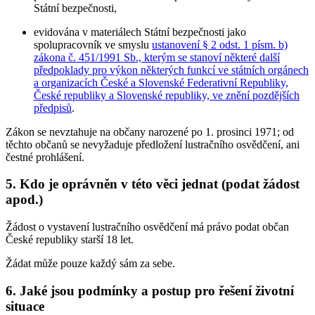
Státní bezpečnosti,
evidována v materiálech Státní bezpečnosti jako
spolupracovník ve smyslu
ustanovení § 2 odst. 1 písm. b)
zákona č. 451/1991 Sb., kterým se stanoví některé další
předpoklady pro výkon některých funkcí ve státních orgánech
a organizacích České a Slovenské Federativní Republiky,
České republiky a Slovenské republiky, ve znění pozdějších
předpisů
.
Zákon se nevztahuje na občany narozené po 1. prosinci 1971; od
těchto občanů se nevyžaduje předložení lustračního osvědčení, ani
čestné prohlášení.
5. Kdo je oprávněn v této věci jednat (podat žádost
apod.)
Žádost o vystavení lustračního osvědčení má právo podat občan
České republiky starší 18 let.
Žádat může pouze každý sám za sebe.
6. Jaké jsou podmínky a postup pro řešení životní
situace