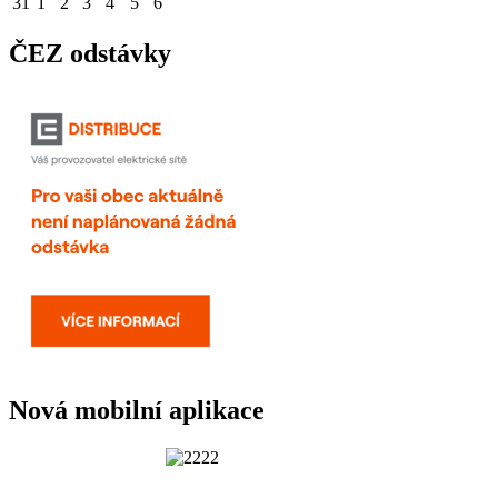
31
1
2
3
4
5
6
ČEZ odstávky
Nová mobilní aplikace