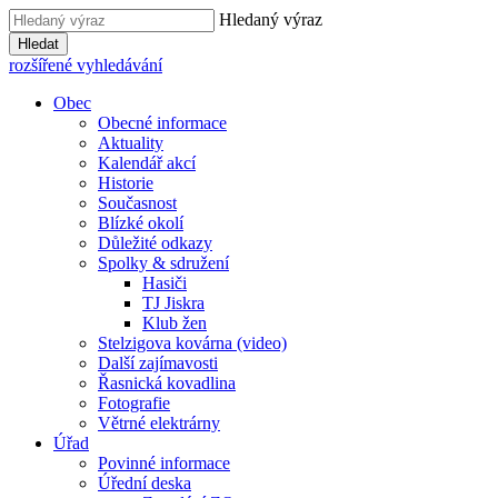
Hledaný výraz
Hledat
rozšířené vyhledávání
Obec
Obecné informace
Aktuality
Kalendář akcí
Historie
Současnost
Blízké okolí
Důležité odkazy
Spolky & sdružení
Hasiči
TJ Jiskra
Klub žen
Stelzigova kovárna (video)
Další zajímavosti
Řasnická kovadlina
Fotografie
Větrné elektrárny
Úřad
Povinné informace
Úřední deska