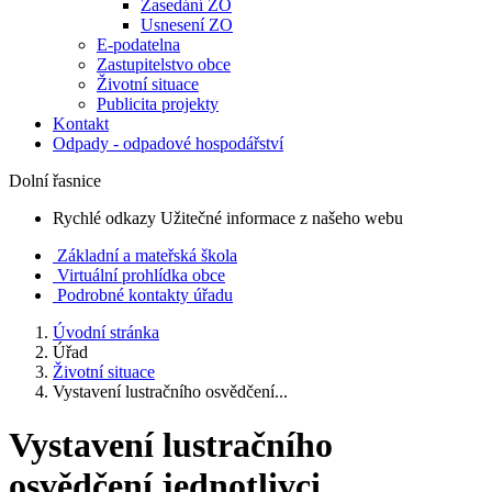
Zasedání ZO
Usnesení ZO
E-podatelna
Zastupitelstvo obce
Životní situace
Publicita projekty
Kontakt
Odpady - odpadové hospodářství
Dolní řasnice
Rychlé odkazy
Užitečné informace z našeho webu
Základní a mateřská škola
Virtuální prohlídka obce
Podrobné kontakty úřadu
Úvodní stránka
Úřad
Životní situace
Vystavení lustračního osvědčení...
Vystavení lustračního
osvědčení jednotlivci