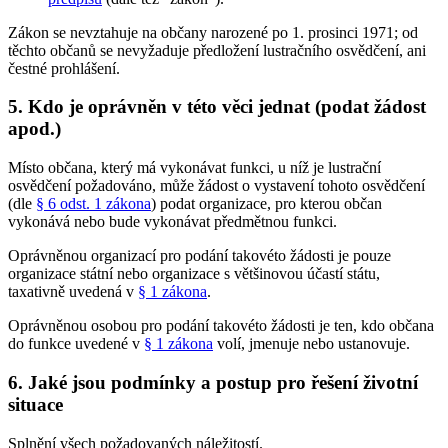
Zákon se nevztahuje na občany narozené po 1. prosinci 1971; od
těchto občanů se nevyžaduje předložení lustračního osvědčení, ani
čestné prohlášení.
5. Kdo je oprávněn v této věci jednat (podat žádost
apod.)
Místo občana, který má vykonávat funkci, u níž je lustrační
osvědčení požadováno, může žádost o vystavení tohoto osvědčení
(dle
§ 6 odst. 1 zákona
) podat organizace, pro kterou občan
vykonává nebo bude vykonávat předmětnou funkci.
Oprávněnou organizací pro podání takovéto žádosti je pouze
organizace státní nebo organizace s většinovou účastí státu,
taxativně uvedená v
§ 1 zákona
.
Oprávněnou osobou pro podání takovéto žádosti je ten, kdo občana
do funkce uvedené v
§ 1 zákona
volí, jmenuje nebo ustanovuje.
6. Jaké jsou podmínky a postup pro řešení životní
situace
Splnění všech požadovaných náležitostí.