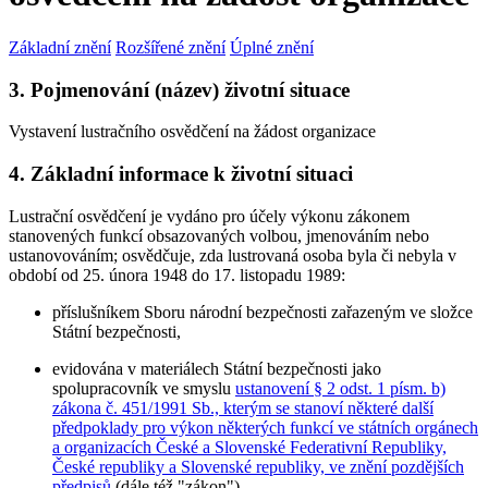
Základní znění
Rozšířené znění
Úplné znění
3. Pojmenování (název) životní situace
Vystavení lustračního osvědčení na žádost organizace
4. Základní informace k životní situaci
Lustrační osvědčení je vydáno pro účely výkonu zákonem
stanovených funkcí obsazovaných volbou, jmenováním nebo
ustanovováním; osvědčuje, zda lustrovaná osoba byla či nebyla v
období od 25. února 1948 do 17. listopadu 1989:
příslušníkem Sboru národní bezpečnosti zařazeným ve složce
Státní bezpečnosti,
evidována v materiálech Státní bezpečnosti jako
spolupracovník ve smyslu
ustanovení § 2 odst. 1 písm. b)
zákona č. 451/1991 Sb., kterým se stanoví některé další
předpoklady pro výkon některých funkcí ve státních orgánech
a organizacích České a Slovenské Federativní Republiky,
České republiky a Slovenské republiky, ve znění pozdějších
předpisů
(dále též "zákon").