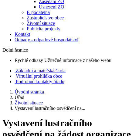
Zasedání ZO
Usnesení ZO
E-podatelna
Zastupitelstvo obce
Životní situace
Publicita projekty
Kontakt
Odpady - odpadové hospodářství
Dolní řasnice
Rychlé odkazy
Užitečné informace z našeho webu
Základní a mateřská škola
Virtuální prohlídka obce
Podrobné kontakty úřadu
Úvodní stránka
Úřad
Životní situace
Vystavení lustračního osvědčení na...
Vystavení lustračního
osvědčení na žádost organizace