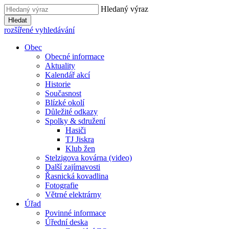
Hledaný výraz
Hledat
rozšířené vyhledávání
Obec
Obecné informace
Aktuality
Kalendář akcí
Historie
Současnost
Blízké okolí
Důležité odkazy
Spolky & sdružení
Hasiči
TJ Jiskra
Klub žen
Stelzigova kovárna (video)
Další zajímavosti
Řasnická kovadlina
Fotografie
Větrné elektrárny
Úřad
Povinné informace
Úřední deska