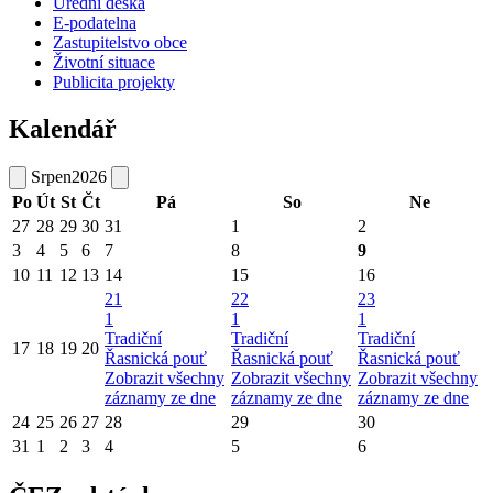
Úřední deska
E-podatelna
Zastupitelstvo obce
Životní situace
Publicita projekty
Kalendář
Srpen
2026
Po
Út
St
Čt
Pá
So
Ne
27
28
29
30
31
1
2
3
4
5
6
7
8
9
10
11
12
13
14
15
16
21
22
23
1
1
1
Tradiční
Tradiční
Tradiční
17
18
19
20
Řasnická pouť
Řasnická pouť
Řasnická pouť
Zobrazit všechny
Zobrazit všechny
Zobrazit všechny
záznamy ze dne
záznamy ze dne
záznamy ze dne
24
25
26
27
28
29
30
31
1
2
3
4
5
6