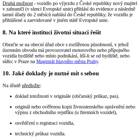
Druhá možnost
- vozidlo po výjezdu z České republiky nový majitel
v zahraničí (v rámci Evropské unie) přihlásí do evidence a následně
tamní úřady do 2 měsíců nahlásí do České republiky, že vozidlo je
přihlášené a zaevidované v jiném státě Evropské unie.
8. Na které instituci životní situaci řešit
Obraťte se na obecní úřad obce s rozšířenou působností, v jehož
územním obvodu má provozovatel motorového nebo přípojného
vozidla bydliště nebo místo podnikání, liší-li se od bydliště, nebo
sídlo; v Praze na
Magistrát hlavního města Prahy
.
10. Jaké doklady je nutné mít s sebou
Na úřadě
předložte
:
doklad totožnosti v originále (občanský průkaz, pas),
originál nebo ověřenou kopii živnostenského oprávnění nebo
výpisu z obchodního rejstříku (u firemních vozidel),
osvědčení o registraci vozidla,
technický průkaz vozidla.