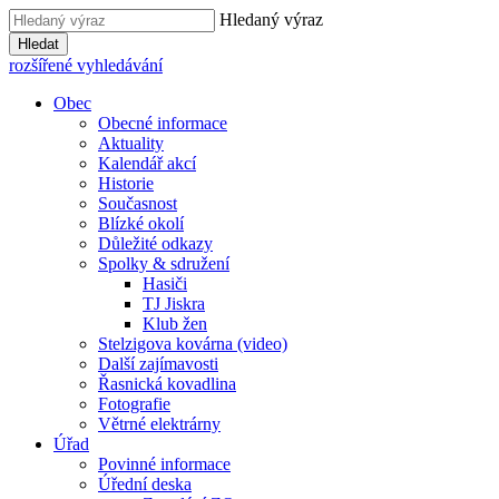
Hledaný výraz
Hledat
rozšířené vyhledávání
Obec
Obecné informace
Aktuality
Kalendář akcí
Historie
Současnost
Blízké okolí
Důležité odkazy
Spolky & sdružení
Hasiči
TJ Jiskra
Klub žen
Stelzigova kovárna (video)
Další zajímavosti
Řasnická kovadlina
Fotografie
Větrné elektrárny
Úřad
Povinné informace
Úřední deska