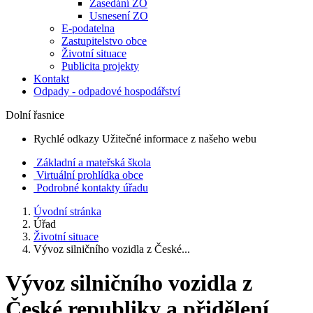
Zasedání ZO
Usnesení ZO
E-podatelna
Zastupitelstvo obce
Životní situace
Publicita projekty
Kontakt
Odpady - odpadové hospodářství
Dolní řasnice
Rychlé odkazy
Užitečné informace z našeho webu
Základní a mateřská škola
Virtuální prohlídka obce
Podrobné kontakty úřadu
Úvodní stránka
Úřad
Životní situace
Vývoz silničního vozidla z České...
Vývoz silničního vozidla z
České republiky a přidělení