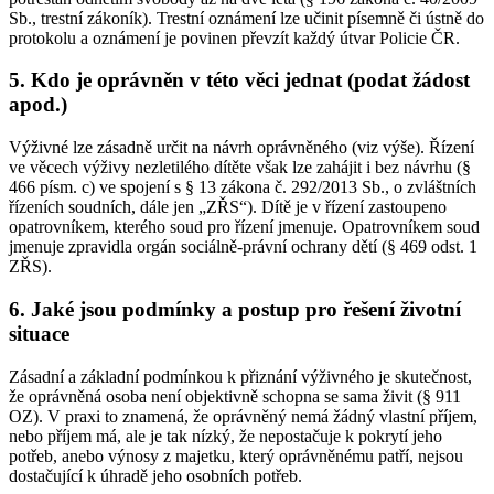
Sb., trestní zákoník). Trestní oznámení lze učinit písemně či ústně do
protokolu a oznámení je povinen převzít každý útvar Policie ČR.
5. Kdo je oprávněn v této věci jednat (podat žádost
apod.)
Výživné lze zásadně určit na návrh oprávněného (viz výše). Řízení
ve věcech výživy nezletilého dítěte však lze zahájit i bez návrhu (§
466 písm. c) ve spojení s § 13 zákona č. 292/2013 Sb., o zvláštních
řízeních soudních, dále jen „ZŘS“). Dítě je v řízení zastoupeno
opatrovníkem, kterého soud pro řízení jmenuje. Opatrovníkem soud
jmenuje zpravidla orgán sociálně-právní ochrany dětí (§ 469 odst. 1
ZŘS).
6. Jaké jsou podmínky a postup pro řešení životní
situace
Zásadní a základní podmínkou k přiznání výživného je skutečnost,
že oprávněná osoba není objektivně schopna se sama živit (§ 911
OZ). V praxi to znamená, že oprávněný nemá žádný vlastní příjem,
nebo příjem má, ale je tak nízký, že nepostačuje k pokrytí jeho
potřeb, anebo výnosy z majetku, který oprávněnému patří, nejsou
dostačující k úhradě jeho osobních potřeb.