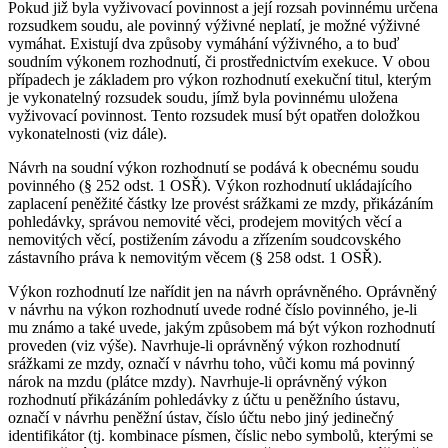
Pokud již byla vyživovací povinnost a její rozsah povinnému určena
rozsudkem soudu, ale povinný výživné neplatí, je možné výživné
vymáhat. Existují dva způsoby vymáhání výživného, a to buď
soudním výkonem rozhodnutí, či prostřednictvím exekuce. V obou
případech je základem pro výkon rozhodnutí exekuční titul, kterým
je vykonatelný rozsudek soudu, jímž byla povinnému uložena
vyživovací povinnost. Tento rozsudek musí být opatřen doložkou
vykonatelnosti (viz dále).
Návrh na soudní výkon rozhodnutí se podává k obecnému soudu
povinného (§ 252 odst. 1 OSŘ). Výkon rozhodnutí ukládajícího
zaplacení peněžité částky lze provést srážkami ze mzdy, přikázáním
pohledávky, správou nemovité věci, prodejem movitých věcí a
nemovitých věcí, postižením závodu a zřízením soudcovského
zástavního práva k nemovitým věcem (§ 258 odst. 1 OSŘ).
Výkon rozhodnutí lze nařídit jen na návrh oprávněného. Oprávněný
v návrhu na výkon rozhodnutí uvede rodné číslo povinného, je-li
mu známo a také uvede, jakým způsobem má být výkon rozhodnutí
proveden (viz výše). Navrhuje-li oprávněný výkon rozhodnutí
srážkami ze mzdy, označí v návrhu toho, vůči komu má povinný
nárok na mzdu (plátce mzdy). Navrhuje-li oprávněný výkon
rozhodnutí přikázáním pohledávky z účtu u peněžního ústavu,
označí v návrhu peněžní ústav, číslo účtu nebo jiný jedinečný
identifikátor (tj. kombinace písmen, číslic nebo symbolů, kterými se