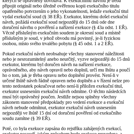
kterých se oprávněný dovolává. K exekučnímu návrhu je třeba
připojit originál nebo úředně ověřenou kopii exekučního titulu
opatřeného potvrzením o jeho vykonatelnosti, ledaže exekuční titul
vydal exekuční soud (§ 38 EŘ). Exekutor, kterému došel exekuční
návrh, požádá exekuční soud nejpozději do 15 dnů ode dne
doručení návrhu o pověření a nařízení exekuce (§ 43a odst. 1 EŘ).
Věcně příslušným exekučním soudem je okresní soud a místně
příslušným je soud, v jehož obvodu má povinný, je-li fyzickou
osobou, místo svého trvalého pobytu (§ 45 odst. 1 a 2 EŘ).
Pokud exekuční návrh neobsahuje všechny stanovené náležitosti
nebo je nesrozumitelný anebo neurčitý, vyzve nejpozději do 15 dnů
exekutor, kterému byl doručen návrh na nařízení exekuce,
oprávněného, aby návrh opravil nebo doplnil, určí mu lhůtu a poučí
ho o tom, jak je třeba opravu nebo doplnění provést. Není-li v
určené lhůtě návrh řádně opraven nebo doplněn a v řízení nelze pro
tento nedostatek pokračovat nebo není-li přiložen exekuční titul,
exekutor usnesením exekuční návrh odmítne. O těchto následcích
musí být oprávněný poučen. Jestliže nejsou splněny všechny
zákonem stanovené předpoklady pro vedení exekuce a exekuční
návrh nebude odmítnut, exekutor exekuční návrh usnesením
nejpozději ve lhůtě 15 dní od doručení pověření od exekučního
soudu zamítne (§ 39 EŘ).
Poté, co byla exekuce zapsána do rejstříku zahájených exekucí,
exekutor posoudí, jakým způsobem bude exekuce provedena, a