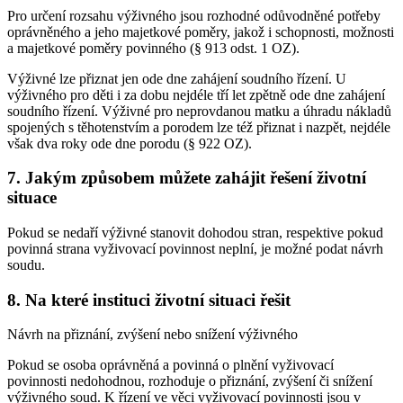
Pro určení rozsahu výživného jsou rozhodné odůvodněné potřeby
oprávněného a jeho majetkové poměry, jakož i schopnosti, možnosti
a majetkové poměry povinného (§ 913 odst. 1 OZ).
Výživné lze přiznat jen ode dne zahájení soudního řízení. U
výživného pro děti i za dobu nejdéle tří let zpětně ode dne zahájení
soudního řízení. Výživné pro neprovdanou matku a úhradu nákladů
spojených s těhotenstvím a porodem lze též přiznat i nazpět, nejdéle
však dva roky ode dne porodu (§ 922 OZ).
7. Jakým způsobem můžete zahájit řešení životní
situace
Pokud se nedaří výživné stanovit dohodou stran, respektive pokud
povinná strana vyživovací povinnost neplní, je možné podat návrh
soudu.
8. Na které instituci životní situaci řešit
Návrh na přiznání, zvýšení nebo snížení výživného
Pokud se osoba oprávněná a povinná o plnění vyživovací
povinnosti nedohodnou, rozhoduje o přiznání, zvýšení či snížení
výživného soud. K řízení ve věci vyživovací povinnosti jsou v