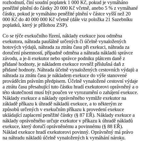
rozhodnutí, činí soudní poplatek 1 000 Kč, pokud je vymáháno
peněžité plnění do částky 20 000 Kč včetně, anebo 5 % z vymáhané
částky, pokud je vymáháno peněžité plnění v částce vyšší než 20
000 Kč do 40 000 000 Kč včetně (dále viz položka 21 Sazebníku
poplatků, který je přílohou ZSP).
Co se týče exekučního řízení, náklady exekuce jsou odměna
exekutora, náhrada paušálně určených či účelně vynaložených
hotových výdajů, náhrada za ztrátu času při exekuci, náhrada za
doručení písemností, případně odměna a náhrada nákladů správce
závodu, a je-li exekutor nebo správce podniku plátcem daně z
přidané hodnoty, je nákladem exekuce rovněž příslušná daň z
přidané hodnoty. Náhrada účelně vynaložených cestovních výdajů a
náhrada za ztrátu času je nákladem exekuce do výše stanovené
prováděcím právním předpisem. Účelně vynaložené cestovní výdaje
a ztrátu času přesahující tuto částku hradí exekutorovi oprávněný a o
této skutečnosti musí být poučen ve vyrozumění o zahájení exekuce.
Náklady exekuce a náklady oprávněného vymůže exekutor na
základě příkazu k úhradě nákladů exekuce, a to některým ze
způsobů určených v exekučním příkazu k provedení exekuce
ukládající zaplacení peněžité částky (§ 87 EŘ). Náklady exekuce a
náklady oprávněného určuje exekutor v příkazu k úhradě nákladů
exekuce, který doručí oprávněnému a povinnému (§ 88 EŘ).
Náklad exekuce hradí exekutorovi povinný. Oprávněný má právo
na náhradu nákladů účelně vynaložených k vymáhání nároku.