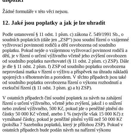
Žádné formuláře v této věci nejsou.
12. Jaké jsou poplatky a jak je lze uhradit
Podle ustanovení § 11 odst. 1 písm. c) zákona č. 549/1991 Sb., o
soudních poplatcích (dále jen „ZSP“) jsou soudní řízení o vzájemné
vyživovací povinnosti rodičů a dětí osvobozena od soudního
poplatku. Pokud nejde o vzájemnou vyživovací povinnost rodičů a
dětí, je v řízení o určení výživného včetně jeho zvýšení osvobozen
od soudního poplatku navrhovatel (§ 11 odst. 2 písm. c) ZSP). Dále
je dle § 11 odst. 2 písm. f) ZSP od soudního poplatku osvobozena
neprovdaná matka v řízení o výživu a příspěvek na úhradu nákladů
spojených s těhotenstvím a porodem. V těchto případech jsou také
od soudního poplatku osvobozena řízení o výkonu rozhodnutí a
exekuční řízení (§ 11 odst. 3 písm. g) a h) ZSP).
V ostatních případech činí soudní poplatek za návrh na zahájení
řízení o určení výživného, včetně jeho zvýšení, jakož i o snížení
nebo zrušení výživného, 500 Kč, pokud jde o peněžité plnění do
částky 50 000 Kč včetně, anebo 1 % (nejvýše však 15 000 Kč) z
vymáhané částky, pokud je peněžité plnění vyšší než 50 000 Kč
(položka 7 Sazebníku poplatků, který je přílohou ZSP). Pokud v
ostatních případech bude podán návrh na nařízení výkonu