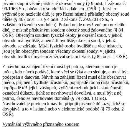
prvním stupni věcně příslušné okresní soudy (§ 9 odst. 1 zákona č.
99/1963 Sb., občanský soudní řád - dále jen „OSŘ“). Jde-li o
výživné pro nezletilé dítě, je pro řízení místně příslušný obecný soud
dítěte (§ 467 odst. 1 a § 4 odst. 2 zákona č. 292/2013 Sb., o
zvláštních řízeních soudních). Pokud nejde o výživné pro nezletilé
dítě, je místně příslušným soudem obecný soud žalovaného (§ 84
OSŘ). Obecným soudem fyzické osoby je okresní soud, v jehož
obvodu má bydliště, a nemá-li bydliště, okresní soud, v jehož
obvodu se zdržuje. Má-li fyzická osoba bydliště na více místech,
jsou jejím obecným soudem všechny okresní soudy, v jejichž
obvodu bydlí s úmyslem zdržovat se tam trvale. (§ 85 odst. 1 OSŘ).
Z návrhu na zahájení řízení musí být patrno, kterému soudu je
určen, kdo návrh podává, které věci se týká a co sleduje, a musí být
podepsán a datován. Návrh na zahájení řízení musí dále obsahovat
jméno, příjmení, bydliště účastníků, popřípadě rodná čísla účastníků,
popřípadě též jejich zástupců, vylíčení rozhodujících skutečností,
označení důkazů, jichž se navrhovatel dovolává, a musí být z něj
patrno, čeho se navrhovatel domáhá (§ 79 odst. 1 OSŘ).
Navrhovatel je povinen k návrhu připojit písemné důkazy, jichž se
dovolává, a to v listinné nebo v elektronické podobě (§ 79 odst. 2
OSŘ).
Vymáhání výživného přiznaného soudem