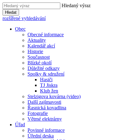
Hledaný výraz
Hledat
rozšířené vyhledávání
Obec
Obecné informace
Aktuality
Kalendář akcí
Historie
Současnost
Blízké okolí
Důležité odkazy
Spolky & sdružení
Hasiči
TJ Jiskra
Klub žen
Stelzigova kovárna (video)
Další zajímavosti
Řasnická kovadlina
Fotografie
Větrné elektrárny
Úřad
Povinné informace
Úřední deska