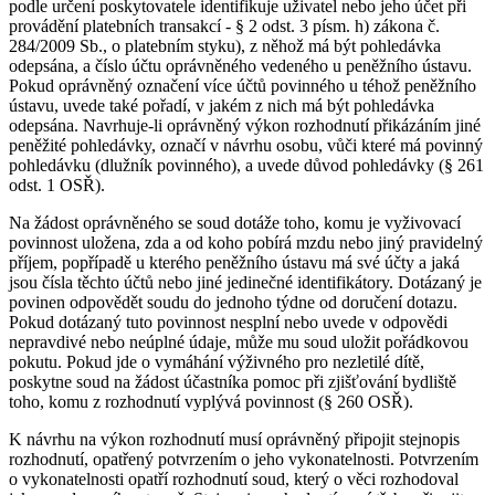
podle určení poskytovatele identifikuje uživatel nebo jeho účet při
provádění platebních transakcí - § 2 odst. 3 písm. h) zákona č.
284/2009 Sb., o platebním styku), z něhož má být pohledávka
odepsána, a číslo účtu oprávněného vedeného u peněžního ústavu.
Pokud oprávněný označení více účtů povinného u téhož peněžního
ústavu, uvede také pořadí, v jakém z nich má být pohledávka
odepsána. Navrhuje-li oprávněný výkon rozhodnutí přikázáním jiné
peněžité pohledávky, označí v návrhu osobu, vůči které má povinný
pohledávku (dlužník povinného), a uvede důvod pohledávky (§ 261
odst. 1 OSŘ).
Na žádost oprávněného se soud dotáže toho, komu je vyživovací
povinnost uložena, zda a od koho pobírá mzdu nebo jiný pravidelný
příjem, popřípadě u kterého peněžního ústavu má své účty a jaká
jsou čísla těchto účtů nebo jiné jedinečné identifikátory. Dotázaný je
povinen odpovědět soudu do jednoho týdne od doručení dotazu.
Pokud dotázaný tuto povinnost nesplní nebo uvede v odpovědi
nepravdivé nebo neúplné údaje, může mu soud uložit pořádkovou
pokutu. Pokud jde o vymáhání výživného pro nezletilé dítě,
poskytne soud na žádost účastníka pomoc při zjišťování bydliště
toho, komu z rozhodnutí vyplývá povinnost (§ 260 OSŘ).
K návrhu na výkon rozhodnutí musí oprávněný připojit stejnopis
rozhodnutí, opatřený potvrzením o jeho vykonatelnosti. Potvrzením
o vykonatelnosti opatří rozhodnutí soud, který o věci rozhodoval