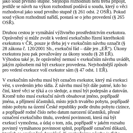
jako soud prvního stupně. Stejnopis rozhodnutí není třeba připojit,
jestliže se návrh na výkon rozhodnutí podává u soudu, který o věci
rozhodoval jako soud prvního stupně (§ 261 odst. 2 OSŘ). Pokud
soud výkon rozhodnutí nařídí, postará se o jeho provedení (§ 265
OSŘ).
Druhou cestou je vymáhání výživného prostřednictvím exekutora.
Oprávněný si může zvolit k vedení exekučního řízení kteréhokoli
exekutora v ČR, pouze je třeba jej v exekučním návrhu označit (§
28 zákona č. 120/2001 Sb., exekuční řád – dále jen „EŘ“). Úkony
exekutora jsou pak považovány za úkony soudu (§ 28 EŘ).
Výhodou také je, že oprávněný nemusí v exekučním návrhu uvádět,
jakým způsobem má být exekuce provedena. Nejvhodnější způsob
pro vedení exekuce volí exekutor sám (§ 47 odst. 1 EŘ).
V exekučním návrhu musí být označen exekutor, který má exekuci
vést, s uvedením jeho sídla. Z návrhu musí být dále patrné, kdo ho
činí, které věci se týká a co sleduje, a musí být podepsán a datován.
Kromě toho musí exekuční návrh obsahovat jméno, popřípadě
jména, a příjmení účastníků, místo jejich trvalého pobytu, popřípadě
místo pobytu na území České republiky podle druhu pobytu cizince,
a popřípadě rodné číslo nebo datum narození účastníků, přesné
označení exekučního titulu, uvedení povinnosti, která má být
exekucí vymožena, a údaj o tom, zda, popřípadě v jakém rozsahu
povinný vymáhanou povinnost splnil, popřípadě označení důkazů,