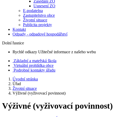
Zasedání ZO
Usnesení ZO
E-podatelna
Zastupitelstvo obce
Životní situace
Publicita projekty
Kontakt
Odpady - odpadové hospodářství
Dolní řasnice
Rychlé odkazy
Užitečné informace z našeho webu
Základní a mateřská škola
Virtuální prohlídka obce
Podrobné kontakty úřadu
Úvodní stránka
Úřad
Životní situace
Výživné (vyživovací povinnost)
Výživné (vyživovací povinnost)