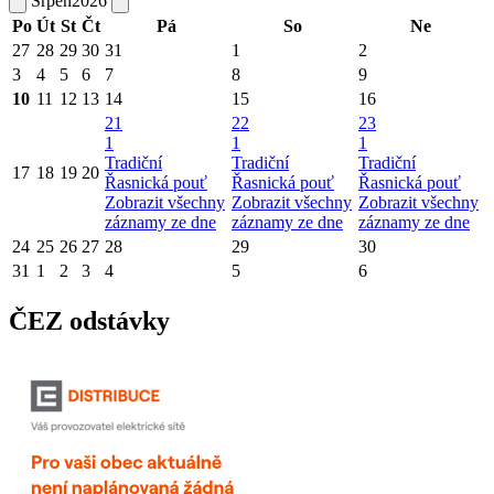
Srpen
2026
Po
Út
St
Čt
Pá
So
Ne
27
28
29
30
31
1
2
3
4
5
6
7
8
9
10
11
12
13
14
15
16
21
22
23
1
1
1
Tradiční
Tradiční
Tradiční
17
18
19
20
Řasnická pouť
Řasnická pouť
Řasnická pouť
Zobrazit všechny
Zobrazit všechny
Zobrazit všechny
záznamy ze dne
záznamy ze dne
záznamy ze dne
24
25
26
27
28
29
30
31
1
2
3
4
5
6
ČEZ odstávky