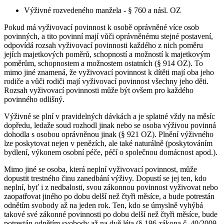
Výživné rozvedeného manžela - § 760 a násl. OZ
Pokud má vyživovací povinnost k osobě oprávněné více osob
povinných, a tito povinní mají vůči oprávněnému stejné postavení,
odpovídá rozsah vyživovací povinnosti každého z nich poměru
jejích majetkových poměrů, schopností a možností k majetkovým
poměrům, schopnostem a možnostem ostatních (§ 914 OZ). To
mimo jiné znamená, že vyživovací povinnost k dítěti mají oba jeho
rodiče a vůči rodiči mají vyživovací povinnost všechny jeho děti.
Rozsah vyživovací povinnosti může být ovšem pro každého
povinného odlišný.
Výživné se plní v pravidelných dávkách a je splatné vždy na měsíc
dopředu, ledaže soud rozhodl jinak nebo se osoba výživou povinná
dohodla s osobou oprávněnou jinak (§ 921 OZ). Plnění výživného
lze poskytovat nejen v penězích, ale také naturálně (poskytováním
bydlení, výkonem osobní péče, péčí o společnou domácnost apod.).
Mimo jiné se osoba, která neplní vyživovací povinnost, může
dopustit trestného činu zanedbání výživy. Dopustí se jej ten, kdo
neplní, byť i z nedbalosti, svou zákonnou povinnost vyživovat nebo
zaopatřovat jiného po dobu delší než čtyři měsíce, a bude potrestán
odnětím svobody až na jeden rok. Ten, kdo se úmyslně vyhýbá
takové své zákonné povinnosti po dobu delší než čtyři měsíce, bude
potrestán odnětím svobody až na dvě léta (§ 196 zákona č. 40/2009