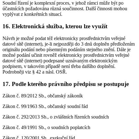
Soudní řízení je komplexní proces, v jehož rámci může být po
účastnících požadována různá součinnost. Další činnosti mohou
vyplývat z konkrétních situací.
16. Elektronická služba, kterou lze využít
Návrh je možné podat též elektronicky prostřednictvím veřejné
datové sítě (internet), je-li nejpozději do 3 dnů doplněn předložením
originálu podání nebo písemným podáním stejného znění. Dále je
možné podání učinit rovněž elektronicky prostřednictvím veřejné
datové sítě (internet) podepsané uznávaným elektronickým
podpisem, v takovém případě není třeba dalšího doplnění.
Podrobněji viz § 42 a násl. OSŘ.
17. Podle kterého právního předpisu se postupuje
Zákon č. 89/2012 Sb., občanský zákoník
Zákon č. 99/1963 Sb., občanský soudní řád
Zákon č. 292/2013 Sb., o zvláštních řízeních soudních
Zákon č. 49/1991 Sb., o soudních poplatcích
Zákon č. 120/2001 Sb., exekuční řád