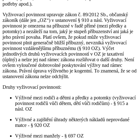
potřeby apod.).
Vyživovací povinnost upravuje zákon č. 89/2012 Sb., občanský
zákoník (dále jen „OZ“) v ustanovení § 910 a násl. Vyživovací
povinnost je omezena na příbuzné v řadě přímé (mezi předky a
potomky) a nezáleží na tom, jaký je stupeň příbuzenství ani jaká je
jeho právní povaha. Platí ovšem, že pokud může vyživovací
povinnost plnit generačně bližší příbuzný, nevzniká vyživovací
povinnost vzdálenějšímu příbuznému (§ 910 OZ). Výčet
jednotlivých druhů vyživovacích povinností v OZ je taxativní
(úplný) a nelze jej nad rámec zákona rozšiřovat o další druhy. Není
ovšem vyloučené dobrovolné poskytování výživy nad rámec
zákona. Právní úprava výživného je kogentní. To znamená, že se od
ustanovení zákona nelze odchýlit.
Druhy vyživovací povinnosti:
Výživné mezi rodiči a dětmi a předky a potomky (vyživovací
povinnost rodičů vůči dětem, dětí vůči rodičům) - § 915 a
násl. OZ
Výživné a zajištění úhrady některých nákladů neprovdané
matce - § 920 OZ
Výživné mezi manžely - § 697 OZ