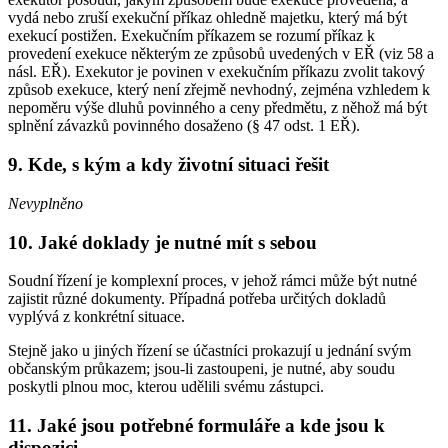
vydá nebo zruší exekuční příkaz ohledně majetku, který má být
exekucí postižen. Exekučním příkazem se rozumí příkaz k
provedení exekuce některým ze způsobů uvedených v EŘ (viz 58 a
násl. EŘ). Exekutor je povinen v exekučním příkazu zvolit takový
způsob exekuce, který není zřejmě nevhodný, zejména vzhledem k
nepoměru výše dluhů povinného a ceny předmětu, z něhož má být
splnění závazků povinného dosaženo (§ 47 odst. 1 EŘ).
9. Kde, s kým a kdy životní situaci řešit
Nevyplněno
10. Jaké doklady je nutné mít s sebou
Soudní řízení je komplexní proces, v jehož rámci může být nutné
zajistit různé dokumenty. Případná potřeba určitých dokladů
vyplývá z konkrétní situace.
Stejně jako u jiných řízení se účastníci prokazují u jednání svým
občanským průkazem; jsou-li zastoupeni, je nutné, aby soudu
poskytli plnou moc, kterou udělili svému zástupci.
11. Jaké jsou potřebné formuláře a kde jsou k
dispozici