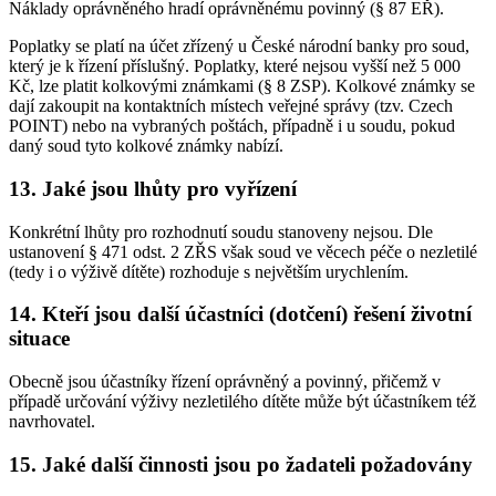
Náklady oprávněného hradí oprávněnému povinný (§ 87 EŘ).
Poplatky se platí na účet zřízený u České národní banky pro soud,
který je k řízení příslušný. Poplatky, které nejsou vyšší než 5 000
Kč, lze platit kolkovými známkami (§ 8 ZSP). Kolkové známky se
dají zakoupit na kontaktních místech veřejné správy (tzv. Czech
POINT) nebo na vybraných poštách, případně i u soudu, pokud
daný soud tyto kolkové známky nabízí.
13. Jaké jsou lhůty pro vyřízení
Konkrétní lhůty pro rozhodnutí soudu stanoveny nejsou. Dle
ustanovení § 471 odst. 2 ZŘS však soud ve věcech péče o nezletilé
(tedy i o výživě dítěte) rozhoduje s největším urychlením.
14. Kteří jsou další účastníci (dotčení) řešení životní
situace
Obecně jsou účastníky řízení oprávněný a povinný, přičemž v
případě určování výživy nezletilého dítěte může být účastníkem též
navrhovatel.
15. Jaké další činnosti jsou po žadateli požadovány