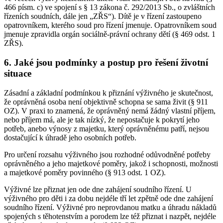
466 písm. c) ve spojení s § 13 zákona č. 292/2013 Sb., o zvláštních
řízeních soudních, dále jen „ZŘS“). Dítě je v řízení zastoupeno
opatrovníkem, kterého soud pro řízení jmenuje. Opatrovníkem soud
jmenuje zpravidla orgán sociálně-právní ochrany dětí (§ 469 odst. 1
ZŘS).
6. Jaké jsou podmínky a postup pro řešení životní
situace
Zásadní a základní podmínkou k přiznání výživného je skutečnost,
že oprávněná osoba není objektivně schopna se sama živit (§ 911
OZ). V praxi to znamená, že oprávněný nemá žádný vlastní příjem,
nebo příjem má, ale je tak nízký, že nepostačuje k pokrytí jeho
potřeb, anebo výnosy z majetku, který oprávněnému patří, nejsou
dostačující k úhradě jeho osobních potřeb.
Pro určení rozsahu výživného jsou rozhodné odůvodněné potřeby
oprávněného a jeho majetkové poměry, jakož i schopnosti, možnosti
a majetkové poměry povinného (§ 913 odst. 1 OZ).
Výživné lze přiznat jen ode dne zahájení soudního řízení. U
výživného pro děti i za dobu nejdéle tří let zpětně ode dne zahájení
soudního řízení. Výživné pro neprovdanou matku a úhradu nákladů
spojených s těhotenstvím a porodem lze též přiznat i nazpět, nejdéle