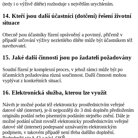
(tedy i o výživě dítěte) rozhoduje s největším urychlením.
14. Kteří jsou další účastníci (dotčení) řešení životní
situace
Obecně jsou účastníky řízení oprávněný a povinný, přičemž v
případě určování výživy nezletilého dítěte může být účastníkem též
navrhovatel.
15. Jaké další činnosti jsou po žadateli požadovány
Soudní řízení je komplexní proces, v jehož rámci může být po
účastnících požadována různá součinnost. Další činnosti mohou
vyplývat z konkrétních situací.
16. Elektronická služba, kterou lze využít
Návrh je možné podat též elektronicky prostřednictvím veřejné
datové sítě (internet), je-li nejpozději do 3 dnů doplněn předložením
originálu podání nebo písemným podáním stejného znění. Dále je
možné podání učinit rovněž elektronicky prostřednictvím veřejné
datové sítě (internet) podepsané uznávaným elektronickým
podpisem, v takovém případě není třeba dalšího doplnění.
Podrobněji viz § 42 a násl. OSŘ.