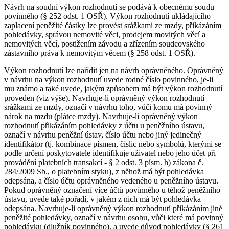
Návrh na soudní výkon rozhodnutí se podává k obecnému soudu
povinného (§ 252 odst. 1 OSŘ). Výkon rozhodnutí ukládajícího
zaplacení peněžité částky lze provést srážkami ze mzdy, přikázáním
pohledávky, správou nemovité věci, prodejem movitých věcí a
nemovitých věcí, postižením závodu a zřízením soudcovského
zástavního práva k nemovitým věcem (§ 258 odst. 1 OSŘ).
Výkon rozhodnutí lze nařídit jen na návrh oprávněného. Oprávněný
v návrhu na výkon rozhodnutí uvede rodné číslo povinného, je-li
mu známo a také uvede, jakým způsobem má být výkon rozhodnutí
proveden (viz výše). Navrhuje-li oprávněný výkon rozhodnutí
srážkami ze mzdy, označí v návrhu toho, vůči komu má povinný
nárok na mzdu (plátce mzdy). Navrhuje-li oprávněný výkon
rozhodnutí přikázáním pohledávky z účtu u peněžního ústavu,
označí v návrhu peněžní ústav, číslo účtu nebo jiný jedinečný
identifikátor (tj. kombinace písmen, číslic nebo symbolů, kterými se
podle určení poskytovatele identifikuje uživatel nebo jeho účet při
provádění platebních transakcí - § 2 odst. 3 písm. h) zákona č.
284/2009 Sb., o platebním styku), z něhož má být pohledávka
odepsána, a číslo účtu oprávněného vedeného u peněžního ústavu.
Pokud oprávněný označení více účtů povinného u téhož peněžního
ústavu, uvede také pořadí, v jakém z nich má být pohledávka
odepsána. Navrhuje-li oprávněný výkon rozhodnutí přikázáním jiné
peněžité pohledávky, označí v návrhu osobu, vůči které má povinný
pohledávku (dlužník povinného), a uvede důvod pohledávky (§ 261