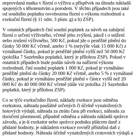
neprovdaná matka v řízení o výživu a příspěvek na úhradu nákladů
spojených s těhotenstvím a porodem. V těchto případech jsou také
od soudního poplatku osvobozena řízení o výkonu rozhodnutí a
exekuční řízení (§ 11 odst. 3 písm. g) a h) ZSP).
V ostatních případech činí soudní poplatek za návrh na zahájení
řízení o určení výživného, včetně jeho zvýšení, jakož i o snížení
nebo zrušení výživného, 500 Kč, pokud jde o peněžité plnění do
částky 50 000 Kč včetně, anebo 1 % (nejvýše však 15 000 Kč) z
vymáhané částky, pokud je peněžité plnění vyšší než 50 000 Kč
(položka 7 Sazebníku poplatků, který je přílohou ZSP). Pokud v
ostatních případech bude podán návrh na nařízení výkonu
rozhodnutí, činí soudní poplatek 1 000 Kč, pokud je vymáháno
peněžité plnění do částky 20 000 Kč včetně, anebo 5 % z vymáhané
částky, pokud je vymáháno peněžité plnění v částce vyšší než 20
000 Kč do 40 000 000 Kč včetně (dále viz položka 21 Sazebníku
poplatků, který je přílohou ZSP).
Co se týče exekučního řízení, náklady exekuce jsou odměna
exekutora, náhrada paušálně určených či účelně vynaložených
hotových výdajů, náhrada za ztrátu času při exekuci, náhrada za
doručení písemností, případně odměna a náhrada nákladů správce
závodu, a je-li exekutor nebo správce podniku plátcem daně z
přidané hodnoty, je nákladem exekuce rovněž příslušná daň z
přidané hodnoty. Náhrada účelně vynaložených cestovních výdajů a