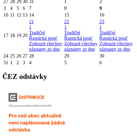
27
28
29
30
31
1
2
3
4
5
6
7
8
9
10
11
12
13
14
15
16
21
22
23
1
1
1
Tradiční
Tradiční
Tradiční
17
18
19
20
Řasnická pouť
Řasnická pouť
Řasnická pouť
Zobrazit všechny
Zobrazit všechny
Zobrazit všechny
záznamy ze dne
záznamy ze dne
záznamy ze dne
24
25
26
27
28
29
30
31
1
2
3
4
5
6
ČEZ odstávky