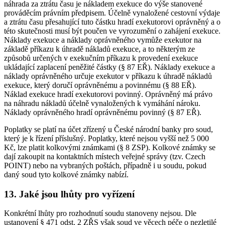
náhrada za ztrátu času je nákladem exekuce do výše stanovené
prováděcím právním předpisem. Účelně vynaložené cestovní výdaje
a ztrátu času přesahující tuto částku hradí exekutorovi oprávněný a o
této skutečnosti musí být poučen ve vyrozumění o zahájení exekuce.
Náklady exekuce a náklady oprávněného vymůže exekutor na
základě příkazu k úhradě nákladů exekuce, a to některým ze
způsobů určených v exekučním příkazu k provedení exekuce
ukládající zaplacení peněžité částky (§ 87 EŘ). Náklady exekuce a
náklady oprávněného určuje exekutor v příkazu k úhradě nákladů
exekuce, který doručí oprávněnému a povinnému (§ 88 EŘ).
Náklad exekuce hradí exekutorovi povinný. Oprávněný má právo
na náhradu nákladů účelně vynaložených k vymáhání nároku.
Náklady oprávněného hradí oprávněnému povinný (§ 87 EŘ).
Poplatky se platí na účet zřízený u České národní banky pro soud,
který je k řízení příslušný. Poplatky, které nejsou vyšší než 5 000
Kč, lze platit kolkovými známkami (§ 8 ZSP). Kolkové známky se
dají zakoupit na kontaktních místech veřejné správy (tzv. Czech
POINT) nebo na vybraných poštách, případně i u soudu, pokud
daný soud tyto kolkové známky nabízí.
13. Jaké jsou lhůty pro vyřízení
Konkrétní lhůty pro rozhodnutí soudu stanoveny nejsou. Dle
ustanovení § 471 odst. 2 ZŘS však soud ve věcech péče o nezletilé