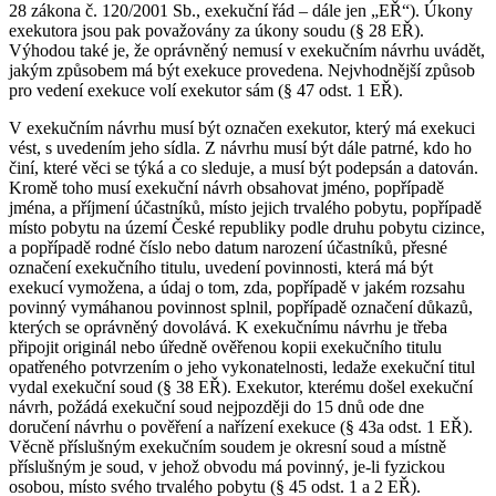
28 zákona č. 120/2001 Sb., exekuční řád – dále jen „EŘ“). Úkony
exekutora jsou pak považovány za úkony soudu (§ 28 EŘ).
Výhodou také je, že oprávněný nemusí v exekučním návrhu uvádět,
jakým způsobem má být exekuce provedena. Nejvhodnější způsob
pro vedení exekuce volí exekutor sám (§ 47 odst. 1 EŘ).
V exekučním návrhu musí být označen exekutor, který má exekuci
vést, s uvedením jeho sídla. Z návrhu musí být dále patrné, kdo ho
činí, které věci se týká a co sleduje, a musí být podepsán a datován.
Kromě toho musí exekuční návrh obsahovat jméno, popřípadě
jména, a příjmení účastníků, místo jejich trvalého pobytu, popřípadě
místo pobytu na území České republiky podle druhu pobytu cizince,
a popřípadě rodné číslo nebo datum narození účastníků, přesné
označení exekučního titulu, uvedení povinnosti, která má být
exekucí vymožena, a údaj o tom, zda, popřípadě v jakém rozsahu
povinný vymáhanou povinnost splnil, popřípadě označení důkazů,
kterých se oprávněný dovolává. K exekučnímu návrhu je třeba
připojit originál nebo úředně ověřenou kopii exekučního titulu
opatřeného potvrzením o jeho vykonatelnosti, ledaže exekuční titul
vydal exekuční soud (§ 38 EŘ). Exekutor, kterému došel exekuční
návrh, požádá exekuční soud nejpozději do 15 dnů ode dne
doručení návrhu o pověření a nařízení exekuce (§ 43a odst. 1 EŘ).
Věcně příslušným exekučním soudem je okresní soud a místně
příslušným je soud, v jehož obvodu má povinný, je-li fyzickou
osobou, místo svého trvalého pobytu (§ 45 odst. 1 a 2 EŘ).