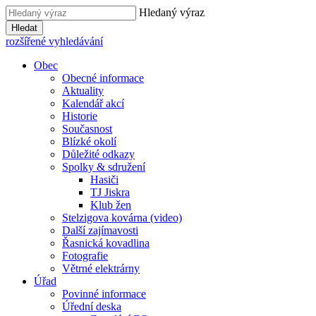
Hledaný výraz
Hledat
rozšířené vyhledávání
Obec
Obecné informace
Aktuality
Kalendář akcí
Historie
Současnost
Blízké okolí
Důležité odkazy
Spolky & sdružení
Hasiči
TJ Jiskra
Klub žen
Stelzigova kovárna (video)
Další zajímavosti
Řasnická kovadlina
Fotografie
Větrné elektrárny
Úřad
Povinné informace
Úřední deska