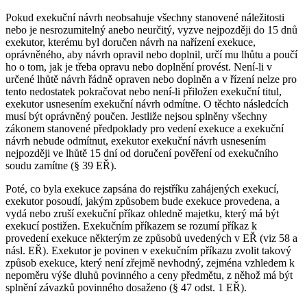
Pokud exekuční návrh neobsahuje všechny stanovené náležitosti
nebo je nesrozumitelný anebo neurčitý, vyzve nejpozději do 15 dnů
exekutor, kterému byl doručen návrh na nařízení exekuce,
oprávněného, aby návrh opravil nebo doplnil, určí mu lhůtu a poučí
ho o tom, jak je třeba opravu nebo doplnění provést. Není-li v
určené lhůtě návrh řádně opraven nebo doplněn a v řízení nelze pro
tento nedostatek pokračovat nebo není-li přiložen exekuční titul,
exekutor usnesením exekuční návrh odmítne. O těchto následcích
musí být oprávněný poučen. Jestliže nejsou splněny všechny
zákonem stanovené předpoklady pro vedení exekuce a exekuční
návrh nebude odmítnut, exekutor exekuční návrh usnesením
nejpozději ve lhůtě 15 dní od doručení pověření od exekučního
soudu zamítne (§ 39 EŘ).
Poté, co byla exekuce zapsána do rejstříku zahájených exekucí,
exekutor posoudí, jakým způsobem bude exekuce provedena, a
vydá nebo zruší exekuční příkaz ohledně majetku, který má být
exekucí postižen. Exekučním příkazem se rozumí příkaz k
provedení exekuce některým ze způsobů uvedených v EŘ (viz 58 a
násl. EŘ). Exekutor je povinen v exekučním příkazu zvolit takový
způsob exekuce, který není zřejmě nevhodný, zejména vzhledem k
nepoměru výše dluhů povinného a ceny předmětu, z něhož má být
splnění závazků povinného dosaženo (§ 47 odst. 1 EŘ).