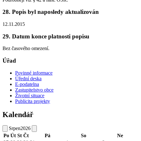
28. Popis byl naposledy aktualizován
12.11.2015
29. Datum konce platnosti popisu
Bez časového omezení.
Úřad
Povinné informace
Úřední deska
E-podatelna
Zastupitelstvo obce
Životní situace
Publicita projekty
Kalendář
Srpen
2026
Po
Út
St
Čt
Pá
So
Ne