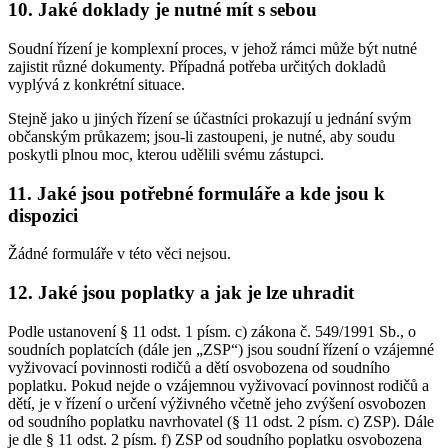
10. Jaké doklady je nutné mít s sebou
Soudní řízení je komplexní proces, v jehož rámci může být nutné
zajistit různé dokumenty. Případná potřeba určitých dokladů
vyplývá z konkrétní situace.
Stejně jako u jiných řízení se účastníci prokazují u jednání svým
občanským průkazem; jsou-li zastoupeni, je nutné, aby soudu
poskytli plnou moc, kterou udělili svému zástupci.
11. Jaké jsou potřebné formuláře a kde jsou k
dispozici
Žádné formuláře v této věci nejsou.
12. Jaké jsou poplatky a jak je lze uhradit
Podle ustanovení § 11 odst. 1 písm. c) zákona č. 549/1991 Sb., o
soudních poplatcích (dále jen „ZSP“) jsou soudní řízení o vzájemné
vyživovací povinnosti rodičů a dětí osvobozena od soudního
poplatku. Pokud nejde o vzájemnou vyživovací povinnost rodičů a
dětí, je v řízení o určení výživného včetně jeho zvýšení osvobozen
od soudního poplatku navrhovatel (§ 11 odst. 2 písm. c) ZSP). Dále
je dle § 11 odst. 2 písm. f) ZSP od soudního poplatku osvobozena