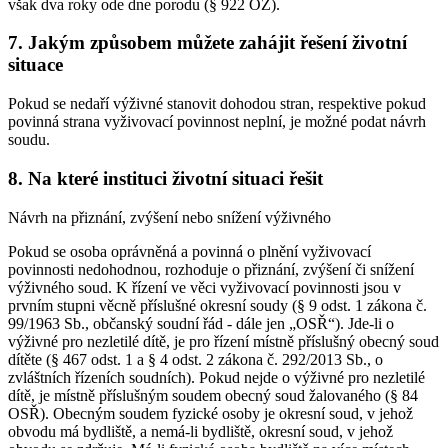
však dva roky ode dne porodu (§ 922 OZ).
7. Jakým způsobem můžete zahájit řešení životní
situace
Pokud se nedaří výživné stanovit dohodou stran, respektive pokud
povinná strana vyživovací povinnost neplní, je možné podat návrh
soudu.
8. Na které instituci životní situaci řešit
Návrh na přiznání, zvýšení nebo snížení výživného
Pokud se osoba oprávněná a povinná o plnění vyživovací
povinnosti nedohodnou, rozhoduje o přiznání, zvýšení či snížení
výživného soud. K řízení ve věci vyživovací povinnosti jsou v
prvním stupni věcně příslušné okresní soudy (§ 9 odst. 1 zákona č.
99/1963 Sb., občanský soudní řád - dále jen „OSŘ“). Jde-li o
výživné pro nezletilé dítě, je pro řízení místně příslušný obecný soud
dítěte (§ 467 odst. 1 a § 4 odst. 2 zákona č. 292/2013 Sb., o
zvláštních řízeních soudních). Pokud nejde o výživné pro nezletilé
dítě, je místně příslušným soudem obecný soud žalovaného (§ 84
OSŘ). Obecným soudem fyzické osoby je okresní soud, v jehož
obvodu má bydliště, a nemá-li bydliště, okresní soud, v jehož