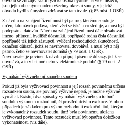
obvodu se zdržuje. Má-li fyzická osoba bydliště na více místech,
jsou jejím obecným soudem všechny okresní soudy, v jejichž
obvodu bydlí s úmyslem zdržovat se tam trvale. (§ 85 odst. 1 OSŘ).
Z návrhu na zahájení řízení musí být patrno, kterému soudu je
určen, kdo návrh podává, které věci se týká a co sleduje, a musí být
podepsán a datován. Návrh na zahájení řízení musí dále obsahovat
jméno, příjmení, bydliště účastníků, popřípadě rodná čísla účastníků,
popřípadě též jejich zástupců, vylíčení rozhodujících skutečností,
označení důkazů, jichž se navrhovatel dovolává, a musí být z něj
patrno, čeho se navrhovatel domáhá (§ 79 odst. 1 OSŘ).
Navrhovatel je povinen k návrhu připojit písemné důkazy, jichž se
dovolává, a to v listinné nebo v elektronické podobě (§ 79 odst. 2
OSŘ).
Vymáhání výživného přiznaného soudem
Pokud již byla vyživovací povinnost a její rozsah povinnému určena
rozsudkem soudu, ale povinný výživné neplatí, je možné výživné
vymáhat. Existují dva způsoby vymáhání výživného, a to buď
soudním výkonem rozhodnutí, či prostřednictvím exekuce. V obou
případech je základem pro výkon rozhodnutí exekuční titul, kterým
je vykonatelný rozsudek soudu, jímž byla povinnému uložena
vyživovací povinnost. Tento rozsudek musí být opatřen doložkou
vykonatelnosti (viz dále).