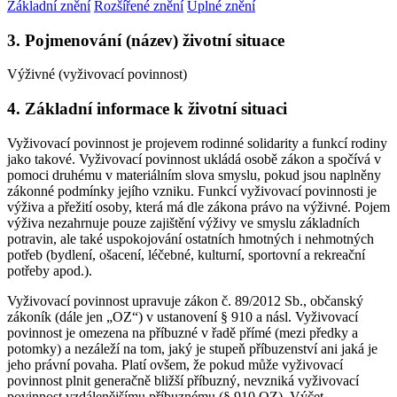
Základní znění
Rozšířené znění
Úplné znění
3. Pojmenování (název) životní situace
Výživné (vyživovací povinnost)
4. Základní informace k životní situaci
Vyživovací povinnost je projevem rodinné solidarity a funkcí rodiny
jako takové. Vyživovací povinnost ukládá osobě zákon a spočívá v
pomoci druhému v materiálním slova smyslu, pokud jsou naplněny
zákonné podmínky jejího vzniku. Funkcí vyživovací povinnosti je
výživa a přežití osoby, která má dle zákona právo na výživné. Pojem
výživa nezahrnuje pouze zajištění výživy ve smyslu základních
potravin, ale také uspokojování ostatních hmotných i nehmotných
potřeb (bydlení, ošacení, léčebné, kulturní, sportovní a rekreační
potřeby apod.).
Vyživovací povinnost upravuje zákon č. 89/2012 Sb., občanský
zákoník (dále jen „OZ“) v ustanovení § 910 a násl. Vyživovací
povinnost je omezena na příbuzné v řadě přímé (mezi předky a
potomky) a nezáleží na tom, jaký je stupeň příbuzenství ani jaká je
jeho právní povaha. Platí ovšem, že pokud může vyživovací
povinnost plnit generačně bližší příbuzný, nevzniká vyživovací
povinnost vzdálenějšímu příbuznému (§ 910 OZ). Výčet