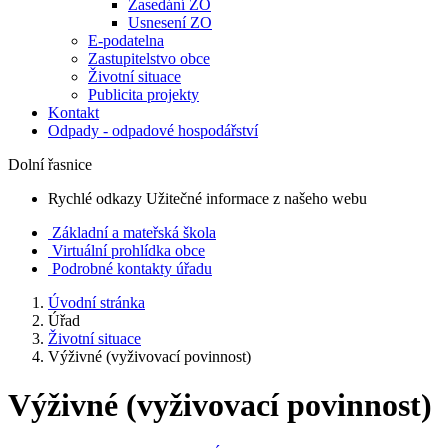
Zasedání ZO
Usnesení ZO
E-podatelna
Zastupitelstvo obce
Životní situace
Publicita projekty
Kontakt
Odpady - odpadové hospodářství
Dolní řasnice
Rychlé odkazy
Užitečné informace z našeho webu
Základní a mateřská škola
Virtuální prohlídka obce
Podrobné kontakty úřadu
Úvodní stránka
Úřad
Životní situace
Výživné (vyživovací povinnost)
Výživné (vyživovací povinnost)