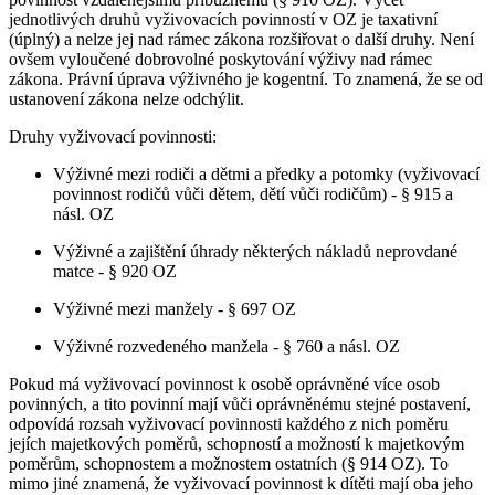
jednotlivých druhů vyživovacích povinností v OZ je taxativní
(úplný) a nelze jej nad rámec zákona rozšiřovat o další druhy. Není
ovšem vyloučené dobrovolné poskytování výživy nad rámec
zákona. Právní úprava výživného je kogentní. To znamená, že se od
ustanovení zákona nelze odchýlit.
Druhy vyživovací povinnosti:
Výživné mezi rodiči a dětmi a předky a potomky (vyživovací
povinnost rodičů vůči dětem, dětí vůči rodičům) - § 915 a
násl. OZ
Výživné a zajištění úhrady některých nákladů neprovdané
matce - § 920 OZ
Výživné mezi manžely - § 697 OZ
Výživné rozvedeného manžela - § 760 a násl. OZ
Pokud má vyživovací povinnost k osobě oprávněné více osob
povinných, a tito povinní mají vůči oprávněnému stejné postavení,
odpovídá rozsah vyživovací povinnosti každého z nich poměru
jejích majetkových poměrů, schopností a možností k majetkovým
poměrům, schopnostem a možnostem ostatních (§ 914 OZ). To
mimo jiné znamená, že vyživovací povinnost k dítěti mají oba jeho