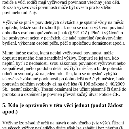
rodiče a vůči rodiči mají vyživovací povinnost všechny jeho děti.
Rozsah vyživovací povinnosti může být ovšem pro každého
povinného odlišný.
Výživné se plní v pravidelných dávkách a je splatné vždy na měsíc
dopředu, ledaže soud rozhodl jinak nebo se osoba výživou povinná
dohodla s osobou oprávněnou jinak (§ 921 OZ). Plnění výživného
lze poskytovat nejen v penězích, ale také naturálně (poskytováním
bydlení, výkonem osobní péče, péčí o společnou domácnost apod.).
Mimo jiné se osoba, která neplní vyživovací povinnost, může
dopustit trestného činu zanedbání výživy. Dopustí se jej ten, kdo
neplní, byť i z nedbalosti, svou zákonnou povinnost vyživovat nebo
zaopatřovat jiného po dobu delší než čtyři měsíce, a bude potrestán
odnětím svobody až na jeden rok. Ten, kdo se úmyslně vyhýbá
takové své zákonné povinnosti po dobu delší než čtyři měsíce, bude
potrestán odnětím svobody až na dvě léta (§ 196 zákona č. 40/2009
Sb., trestní zákoník). Trestní oznámení lze učinit písemně či ústně do
protokolu a oznámení je povinen převzít každý útvar Policie ČR.
5. Kdo je oprávněn v této věci jednat (podat žádost
apod.)
Výživné lze zásadně určit na návrh oprávněného (viz výše). Řízení
ve věcech výživy nezletilého dítěte však lze zahájit i bez návrhu (§