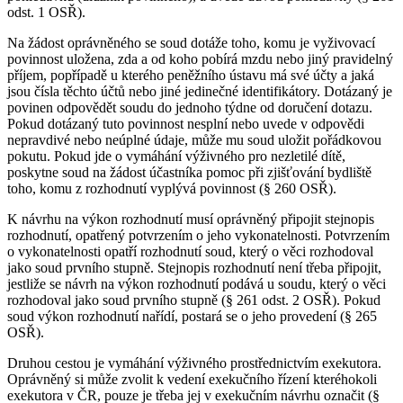
odst. 1 OSŘ).
Na žádost oprávněného se soud dotáže toho, komu je vyživovací
povinnost uložena, zda a od koho pobírá mzdu nebo jiný pravidelný
příjem, popřípadě u kterého peněžního ústavu má své účty a jaká
jsou čísla těchto účtů nebo jiné jedinečné identifikátory. Dotázaný je
povinen odpovědět soudu do jednoho týdne od doručení dotazu.
Pokud dotázaný tuto povinnost nesplní nebo uvede v odpovědi
nepravdivé nebo neúplné údaje, může mu soud uložit pořádkovou
pokutu. Pokud jde o vymáhání výživného pro nezletilé dítě,
poskytne soud na žádost účastníka pomoc při zjišťování bydliště
toho, komu z rozhodnutí vyplývá povinnost (§ 260 OSŘ).
K návrhu na výkon rozhodnutí musí oprávněný připojit stejnopis
rozhodnutí, opatřený potvrzením o jeho vykonatelnosti. Potvrzením
o vykonatelnosti opatří rozhodnutí soud, který o věci rozhodoval
jako soud prvního stupně. Stejnopis rozhodnutí není třeba připojit,
jestliže se návrh na výkon rozhodnutí podává u soudu, který o věci
rozhodoval jako soud prvního stupně (§ 261 odst. 2 OSŘ). Pokud
soud výkon rozhodnutí nařídí, postará se o jeho provedení (§ 265
OSŘ).
Druhou cestou je vymáhání výživného prostřednictvím exekutora.
Oprávněný si může zvolit k vedení exekučního řízení kteréhokoli
exekutora v ČR, pouze je třeba jej v exekučním návrhu označit (§