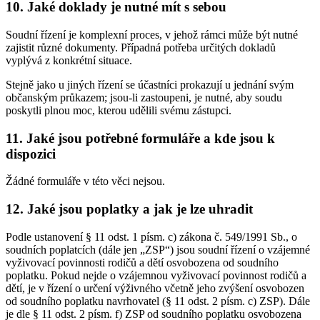
10. Jaké doklady je nutné mít s sebou
Soudní řízení je komplexní proces, v jehož rámci může být nutné
zajistit různé dokumenty. Případná potřeba určitých dokladů
vyplývá z konkrétní situace.
Stejně jako u jiných řízení se účastníci prokazují u jednání svým
občanským průkazem; jsou-li zastoupeni, je nutné, aby soudu
poskytli plnou moc, kterou udělili svému zástupci.
11. Jaké jsou potřebné formuláře a kde jsou k
dispozici
Žádné formuláře v této věci nejsou.
12. Jaké jsou poplatky a jak je lze uhradit
Podle ustanovení § 11 odst. 1 písm. c) zákona č. 549/1991 Sb., o
soudních poplatcích (dále jen „ZSP“) jsou soudní řízení o vzájemné
vyživovací povinnosti rodičů a dětí osvobozena od soudního
poplatku. Pokud nejde o vzájemnou vyživovací povinnost rodičů a
dětí, je v řízení o určení výživného včetně jeho zvýšení osvobozen
od soudního poplatku navrhovatel (§ 11 odst. 2 písm. c) ZSP). Dále
je dle § 11 odst. 2 písm. f) ZSP od soudního poplatku osvobozena