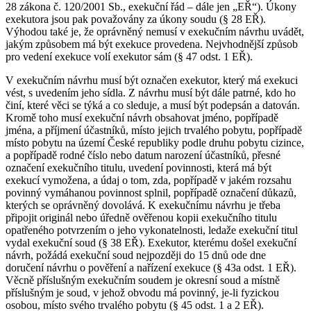
28 zákona č. 120/2001 Sb., exekuční řád – dále jen „EŘ“). Úkony
exekutora jsou pak považovány za úkony soudu (§ 28 EŘ).
Výhodou také je, že oprávněný nemusí v exekučním návrhu uvádět,
jakým způsobem má být exekuce provedena. Nejvhodnější způsob
pro vedení exekuce volí exekutor sám (§ 47 odst. 1 EŘ).
V exekučním návrhu musí být označen exekutor, který má exekuci
vést, s uvedením jeho sídla. Z návrhu musí být dále patrné, kdo ho
činí, které věci se týká a co sleduje, a musí být podepsán a datován.
Kromě toho musí exekuční návrh obsahovat jméno, popřípadě
jména, a příjmení účastníků, místo jejich trvalého pobytu, popřípadě
místo pobytu na území České republiky podle druhu pobytu cizince,
a popřípadě rodné číslo nebo datum narození účastníků, přesné
označení exekučního titulu, uvedení povinnosti, která má být
exekucí vymožena, a údaj o tom, zda, popřípadě v jakém rozsahu
povinný vymáhanou povinnost splnil, popřípadě označení důkazů,
kterých se oprávněný dovolává. K exekučnímu návrhu je třeba
připojit originál nebo úředně ověřenou kopii exekučního titulu
opatřeného potvrzením o jeho vykonatelnosti, ledaže exekuční titul
vydal exekuční soud (§ 38 EŘ). Exekutor, kterému došel exekuční
návrh, požádá exekuční soud nejpozději do 15 dnů ode dne
doručení návrhu o pověření a nařízení exekuce (§ 43a odst. 1 EŘ).
Věcně příslušným exekučním soudem je okresní soud a místně
příslušným je soud, v jehož obvodu má povinný, je-li fyzickou
osobou, místo svého trvalého pobytu (§ 45 odst. 1 a 2 EŘ).