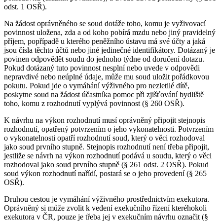
odst. 1 OSŘ).
Na žádost oprávněného se soud dotáže toho, komu je vyživovací
povinnost uložena, zda a od koho pobírá mzdu nebo jiný pravidelný
příjem, popřípadě u kterého peněžního ústavu má své účty a jaká
jsou čísla těchto účtů nebo jiné jedinečné identifikátory. Dotázaný je
povinen odpovědět soudu do jednoho týdne od doručení dotazu.
Pokud dotázaný tuto povinnost nesplní nebo uvede v odpovědi
nepravdivé nebo neúplné údaje, může mu soud uložit pořádkovou
pokutu. Pokud jde o vymáhání výživného pro nezletilé dítě,
poskytne soud na žádost účastníka pomoc při zjišťování bydliště
toho, komu z rozhodnutí vyplývá povinnost (§ 260 OSŘ).
K návrhu na výkon rozhodnutí musí oprávněný připojit stejnopis
rozhodnutí, opatřený potvrzením o jeho vykonatelnosti. Potvrzením
o vykonatelnosti opatří rozhodnutí soud, který o věci rozhodoval
jako soud prvního stupně. Stejnopis rozhodnutí není třeba připojit,
jestliže se návrh na výkon rozhodnutí podává u soudu, který o věci
rozhodoval jako soud prvního stupně (§ 261 odst. 2 OSŘ). Pokud
soud výkon rozhodnutí nařídí, postará se o jeho provedení (§ 265
OSŘ).
Druhou cestou je vymáhání výživného prostřednictvím exekutora.
Oprávněný si může zvolit k vedení exekučního řízení kteréhokoli
exekutora v ČR, pouze je třeba jej v exekučním návrhu označit (§