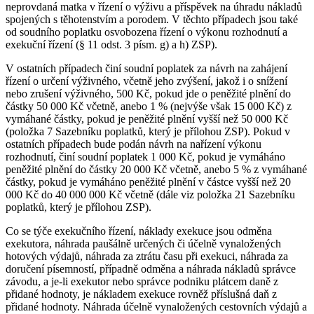
neprovdaná matka v řízení o výživu a příspěvek na úhradu nákladů
spojených s těhotenstvím a porodem. V těchto případech jsou také
od soudního poplatku osvobozena řízení o výkonu rozhodnutí a
exekuční řízení (§ 11 odst. 3 písm. g) a h) ZSP).
V ostatních případech činí soudní poplatek za návrh na zahájení
řízení o určení výživného, včetně jeho zvýšení, jakož i o snížení
nebo zrušení výživného, 500 Kč, pokud jde o peněžité plnění do
částky 50 000 Kč včetně, anebo 1 % (nejvýše však 15 000 Kč) z
vymáhané částky, pokud je peněžité plnění vyšší než 50 000 Kč
(položka 7 Sazebníku poplatků, který je přílohou ZSP). Pokud v
ostatních případech bude podán návrh na nařízení výkonu
rozhodnutí, činí soudní poplatek 1 000 Kč, pokud je vymáháno
peněžité plnění do částky 20 000 Kč včetně, anebo 5 % z vymáhané
částky, pokud je vymáháno peněžité plnění v částce vyšší než 20
000 Kč do 40 000 000 Kč včetně (dále viz položka 21 Sazebníku
poplatků, který je přílohou ZSP).
Co se týče exekučního řízení, náklady exekuce jsou odměna
exekutora, náhrada paušálně určených či účelně vynaložených
hotových výdajů, náhrada za ztrátu času při exekuci, náhrada za
doručení písemností, případně odměna a náhrada nákladů správce
závodu, a je-li exekutor nebo správce podniku plátcem daně z
přidané hodnoty, je nákladem exekuce rovněž příslušná daň z
přidané hodnoty. Náhrada účelně vynaložených cestovních výdajů a