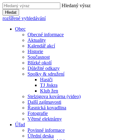
Hledaný výraz
Hledat
rozšířené vyhledávání
Obec
Obecné informace
Aktuality
Kalendář akcí
Historie
Současnost
Blízké okolí
Důležité odkazy
Spolky & sdružení
Hasiči
TJ Jiskra
Klub žen
Stelzigova kovárna (video)
Další zajímavosti
Řasnická kovadlina
Fotografie
Větrné elektrárny
Úřad
Povinné informace
Úřední deska