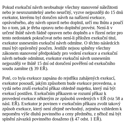
Pokud exekuční návrh neobsahuje všechny stanovené náležitosti
nebo je nesrozumitelný anebo neurčitý, vyzve nejpozději do 15 dnů
exekutor, kterému byl doručen návrh na nařízení exekuce,
oprávněného, aby návrh opravil nebo doplnil, určí mu lhůtu a poučí
ho o tom, jak je třeba opravu nebo doplnění provést. Není-li v
určené lhůtě návrh řádně opraven nebo doplněn a v řízení nelze pro
tento nedostatek pokračovat nebo není-li přiložen exekuční titul,
exekutor usnesením exekuční návrh odmítne. O těchto následcích
musí být oprávněný poučen. Jestliže nejsou splněny všechny
zákonem stanovené předpoklady pro vedení exekuce a exekuční
návrh nebude odmítnut, exekutor exekuční návrh usnesením
nejpozději ve lhůtě 15 dní od doručení pověření od exekučního
soudu zamítne (§ 39 EŘ).
Poté, co byla exekuce zapsána do rejstříku zahájených exekucí,
exekutor posoudí, jakým způsobem bude exekuce provedena, a
vydá nebo zruší exekuční příkaz ohledně majetku, který má být
exekucí postižen. Exekučním příkazem se rozumí příkaz k
provedení exekuce některým ze způsobů uvedených v EŘ (viz 58 a
násl. EŘ). Exekutor je povinen v exekučním příkazu zvolit takový
způsob exekuce, který není zřejmě nevhodný, zejména vzhledem k
nepoměru výše dluhů povinného a ceny předmětu, z něhož má být
splnění závazků povinného dosaženo (§ 47 odst. 1 EŘ).