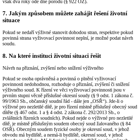
však dva roky ode dne porodu (§ 922 OZ).
7. Jakým způsobem můžete zahájit řešení životní
situace
Pokud se nedaří výživné stanovit dohodou stran, respektive pokud
povinná strana vyživovací povinnost neplní, je možné podat návrh
soudu.
8. Na které instituci životní situaci řešit
Návrh na přiznání, zvýšení nebo snížení výživného
Pokud se osoba oprávněná a povinná o plnění vyživovací
povinnosti nedohodnou, rozhoduje o přiznání, zvýšení či snížení
výživného soud. K řízení ve věci vyživovací povinnosti jsou v
prvním stupni věcně příslušné okresní soudy (§ 9 odst. 1 zákona č.
99/1963 Sb., občanský soudní řád - dále jen „OSŘ“). Jde-li o
výživné pro nezletilé dítě, je pro řízení místně příslušný obecný soud
dítěte (§ 467 odst. 1 a § 4 odst. 2 zákona č. 292/2013 Sb., o
zvláštních řízeních soudních). Pokud nejde o výživné pro nezletilé
dítě, je místně příslušným soudem obecný soud žalovaného (§ 84
OSŘ). Obecným soudem fyzické osoby je okresní soud, v jehož
obvodu má bydliště, a nemá-li bydliště, okresní soud, v jehož