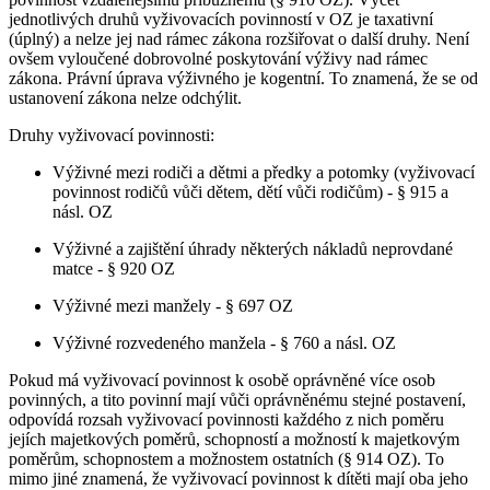
jednotlivých druhů vyživovacích povinností v OZ je taxativní
(úplný) a nelze jej nad rámec zákona rozšiřovat o další druhy. Není
ovšem vyloučené dobrovolné poskytování výživy nad rámec
zákona. Právní úprava výživného je kogentní. To znamená, že se od
ustanovení zákona nelze odchýlit.
Druhy vyživovací povinnosti:
Výživné mezi rodiči a dětmi a předky a potomky (vyživovací
povinnost rodičů vůči dětem, dětí vůči rodičům) - § 915 a
násl. OZ
Výživné a zajištění úhrady některých nákladů neprovdané
matce - § 920 OZ
Výživné mezi manžely - § 697 OZ
Výživné rozvedeného manžela - § 760 a násl. OZ
Pokud má vyživovací povinnost k osobě oprávněné více osob
povinných, a tito povinní mají vůči oprávněnému stejné postavení,
odpovídá rozsah vyživovací povinnosti každého z nich poměru
jejích majetkových poměrů, schopností a možností k majetkovým
poměrům, schopnostem a možnostem ostatních (§ 914 OZ). To
mimo jiné znamená, že vyživovací povinnost k dítěti mají oba jeho