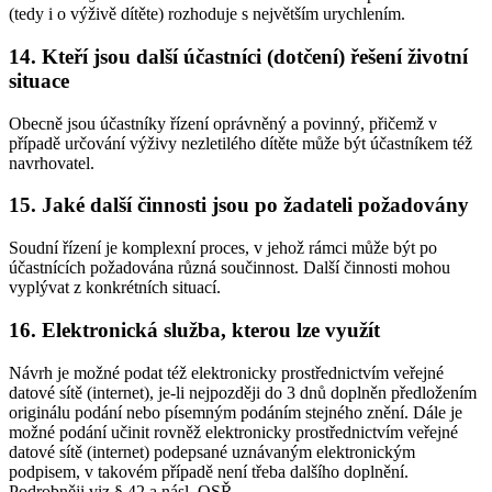
(tedy i o výživě dítěte) rozhoduje s největším urychlením.
14. Kteří jsou další účastníci (dotčení) řešení životní
situace
Obecně jsou účastníky řízení oprávněný a povinný, přičemž v
případě určování výživy nezletilého dítěte může být účastníkem též
navrhovatel.
15. Jaké další činnosti jsou po žadateli požadovány
Soudní řízení je komplexní proces, v jehož rámci může být po
účastnících požadována různá součinnost. Další činnosti mohou
vyplývat z konkrétních situací.
16. Elektronická služba, kterou lze využít
Návrh je možné podat též elektronicky prostřednictvím veřejné
datové sítě (internet), je-li nejpozději do 3 dnů doplněn předložením
originálu podání nebo písemným podáním stejného znění. Dále je
možné podání učinit rovněž elektronicky prostřednictvím veřejné
datové sítě (internet) podepsané uznávaným elektronickým
podpisem, v takovém případě není třeba dalšího doplnění.
Podrobněji viz § 42 a násl. OSŘ.