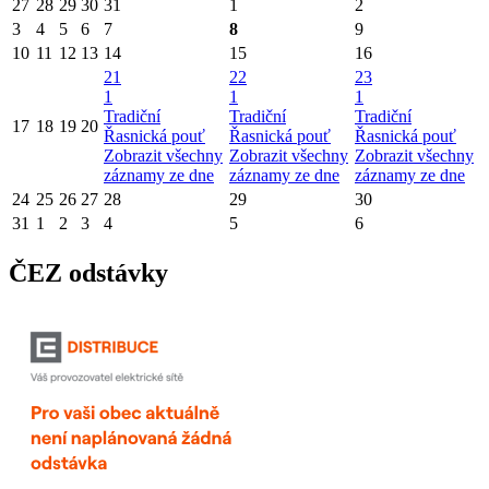
27
28
29
30
31
1
2
3
4
5
6
7
8
9
10
11
12
13
14
15
16
21
22
23
1
1
1
Tradiční
Tradiční
Tradiční
17
18
19
20
Řasnická pouť
Řasnická pouť
Řasnická pouť
Zobrazit všechny
Zobrazit všechny
Zobrazit všechny
záznamy ze dne
záznamy ze dne
záznamy ze dne
24
25
26
27
28
29
30
31
1
2
3
4
5
6
ČEZ odstávky