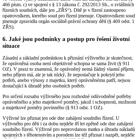
466 písm. c) ve spojení s § 13 zákona č. 292/2013 Sb., o zvláštních
řízeních soudních, dále jen „ZŘS“). Dítě je v řízení zastoupeno
opatrovníkem, kterého soud pro řízení jmenuje. Opatrovníkem soud
jmenuje zpravidla orgán sociálně-právní ochrany dětí (§ 469 odst. 1
ZŘS).
6. Jaké jsou podmínky a postup pro řešení životní
situace
Zásadní a základní podmínkou k přiznání výživného je skutečnost,
že oprávněná osoba není objektivně schopna se sama živit (§ 911
OZ). V praxi to znamená, že oprávněný nemá žádný vlastní příjem,
nebo příjem má, ale je tak nízký, že nepostačuje k pokrytí jeho
potřeb, anebo výnosy z majetku, který oprávněnému patří, nejsou
dostačující k úhradě jeho osobních potřeb.
Pro určení rozsahu výživného jsou rozhodné odůvodněné potřeby
oprávněného a jeho majetkové poměry, jakož i schopnosti, možnosti
a majetkové poměry povinného (§ 913 odst. 1 OZ).
Výživné lze přiznat jen ode dne zahájení soudního řízení. U
výživného pro děti i za dobu nejdéle tří let zpětně ode dne zahájení
soudního řízení. Výživné pro neprovdanou matku a úhradu nákladů
spojených s těhotenstvím a porodem lze též přiznat i nazpět, nejdéle