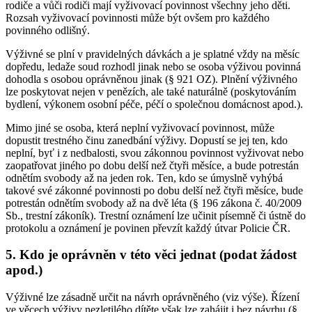
rodiče a vůči rodiči mají vyživovací povinnost všechny jeho děti.
Rozsah vyživovací povinnosti může být ovšem pro každého
povinného odlišný.
Výživné se plní v pravidelných dávkách a je splatné vždy na měsíc
dopředu, ledaže soud rozhodl jinak nebo se osoba výživou povinná
dohodla s osobou oprávněnou jinak (§ 921 OZ). Plnění výživného
lze poskytovat nejen v penězích, ale také naturálně (poskytováním
bydlení, výkonem osobní péče, péčí o společnou domácnost apod.).
Mimo jiné se osoba, která neplní vyživovací povinnost, může
dopustit trestného činu zanedbání výživy. Dopustí se jej ten, kdo
neplní, byť i z nedbalosti, svou zákonnou povinnost vyživovat nebo
zaopatřovat jiného po dobu delší než čtyři měsíce, a bude potrestán
odnětím svobody až na jeden rok. Ten, kdo se úmyslně vyhýbá
takové své zákonné povinnosti po dobu delší než čtyři měsíce, bude
potrestán odnětím svobody až na dvě léta (§ 196 zákona č. 40/2009
Sb., trestní zákoník). Trestní oznámení lze učinit písemně či ústně do
protokolu a oznámení je povinen převzít každý útvar Policie ČR.
5. Kdo je oprávněn v této věci jednat (podat žádost
apod.)
Výživné lze zásadně určit na návrh oprávněného (viz výše). Řízení
ve věcech výživy nezletilého dítěte však lze zahájit i bez návrhu (§