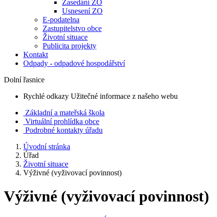
Zasedání ZO
Usnesení ZO
E-podatelna
Zastupitelstvo obce
Životní situace
Publicita projekty
Kontakt
Odpady - odpadové hospodářství
Dolní řasnice
Rychlé odkazy
Užitečné informace z našeho webu
Základní a mateřská škola
Virtuální prohlídka obce
Podrobné kontakty úřadu
Úvodní stránka
Úřad
Životní situace
Výživné (vyživovací povinnost)
Výživné (vyživovací povinnost)