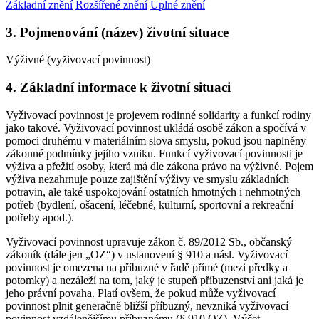
Základní znění
Rozšířené znění
Úplné znění
3. Pojmenování (název) životní situace
Výživné (vyživovací povinnost)
4. Základní informace k životní situaci
Vyživovací povinnost je projevem rodinné solidarity a funkcí rodiny
jako takové. Vyživovací povinnost ukládá osobě zákon a spočívá v
pomoci druhému v materiálním slova smyslu, pokud jsou naplněny
zákonné podmínky jejího vzniku. Funkcí vyživovací povinnosti je
výživa a přežití osoby, která má dle zákona právo na výživné. Pojem
výživa nezahrnuje pouze zajištění výživy ve smyslu základních
potravin, ale také uspokojování ostatních hmotných i nehmotných
potřeb (bydlení, ošacení, léčebné, kulturní, sportovní a rekreační
potřeby apod.).
Vyživovací povinnost upravuje zákon č. 89/2012 Sb., občanský
zákoník (dále jen „OZ“) v ustanovení § 910 a násl. Vyživovací
povinnost je omezena na příbuzné v řadě přímé (mezi předky a
potomky) a nezáleží na tom, jaký je stupeň příbuzenství ani jaká je
jeho právní povaha. Platí ovšem, že pokud může vyživovací
povinnost plnit generačně bližší příbuzný, nevzniká vyživovací
povinnost vzdálenějšímu příbuznému (§ 910 OZ). Výčet