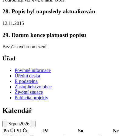
28. Popis byl naposledy aktualizován
12.11.2015
29. Datum konce platnosti popisu
Bez časového omezení.
Úřad
Povinné informace
Úřední deska
E-podatelna
Zastupitelstvo obce
Životní situace
Publicita projekty
Kalendář
Srpen
2026
Po
Út
St
Čt
Pá
So
Ne