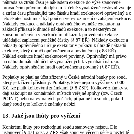
náhrada za ztrátu času je nákladem exekuce do výše stanovené
prováděcím právním předpisem. Účelně vynaložené cestovní výdaje
a ztrátu času přesahující tuto částku hradí exekutorovi oprávněný a o
této skutečnosti musí být poučen ve vyrozumění o zahájení exekuce.
Náklady exekuce a náklady oprávněného vymůže exekutor na
základě příkazu k úhradě nákladů exekuce, a to některým ze
způsobů určených v exekučním příkazu k provedení exekuce
ukládající zaplacení peněžité částky (§ 87 EŘ). Náklady exekuce a
náklady oprávněného určuje exekutor v příkazu k úhradě nákladů
exekuce, který doručí oprávněnému a povinnému (§ 88 EŘ).
Náklad exekuce hradí exekutorovi povinný. Oprávněný má právo
na náhradu nákladů účelně vynaložených k vymáhání nároku.
Náklady oprávněného hradí oprávněnému povinný (§ 87 EŘ).
Poplatky se platí na účet zřízený u České národní banky pro soud,
který je k řízení příslušný. Poplatky, které nejsou vyšší než 5 000
Kč, lze platit kolkovými známkami (§ 8 ZSP). Kolkové známky se
dají zakoupit na kontaktních místech veřejné správy (tzv. Czech
POINT) nebo na vybraných poštách, případně i u soudu, pokud
daný soud tyto kolkové známky nabízí.
13. Jaké jsou lhůty pro vyřízení
Konkrétní lhůty pro rozhodnutí soudu stanoveny nejsou. Dle
ustanovení § 471 odst. 2 ZŘS však soud ve věcech péče o nezletilé