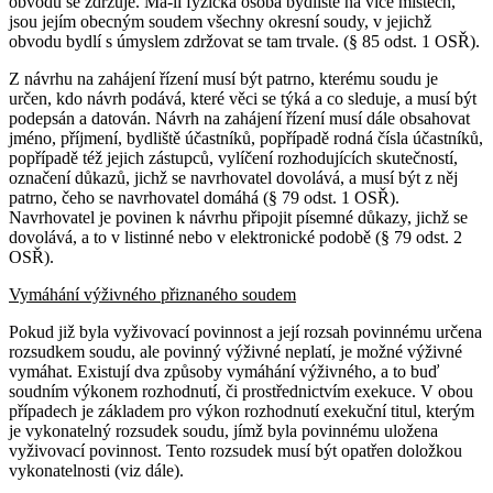
obvodu se zdržuje. Má-li fyzická osoba bydliště na více místech,
jsou jejím obecným soudem všechny okresní soudy, v jejichž
obvodu bydlí s úmyslem zdržovat se tam trvale. (§ 85 odst. 1 OSŘ).
Z návrhu na zahájení řízení musí být patrno, kterému soudu je
určen, kdo návrh podává, které věci se týká a co sleduje, a musí být
podepsán a datován. Návrh na zahájení řízení musí dále obsahovat
jméno, příjmení, bydliště účastníků, popřípadě rodná čísla účastníků,
popřípadě též jejich zástupců, vylíčení rozhodujících skutečností,
označení důkazů, jichž se navrhovatel dovolává, a musí být z něj
patrno, čeho se navrhovatel domáhá (§ 79 odst. 1 OSŘ).
Navrhovatel je povinen k návrhu připojit písemné důkazy, jichž se
dovolává, a to v listinné nebo v elektronické podobě (§ 79 odst. 2
OSŘ).
Vymáhání výživného přiznaného soudem
Pokud již byla vyživovací povinnost a její rozsah povinnému určena
rozsudkem soudu, ale povinný výživné neplatí, je možné výživné
vymáhat. Existují dva způsoby vymáhání výživného, a to buď
soudním výkonem rozhodnutí, či prostřednictvím exekuce. V obou
případech je základem pro výkon rozhodnutí exekuční titul, kterým
je vykonatelný rozsudek soudu, jímž byla povinnému uložena
vyživovací povinnost. Tento rozsudek musí být opatřen doložkou
vykonatelnosti (viz dále).