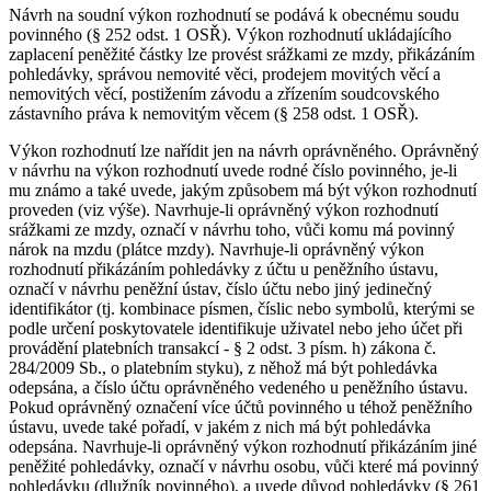
Návrh na soudní výkon rozhodnutí se podává k obecnému soudu
povinného (§ 252 odst. 1 OSŘ). Výkon rozhodnutí ukládajícího
zaplacení peněžité částky lze provést srážkami ze mzdy, přikázáním
pohledávky, správou nemovité věci, prodejem movitých věcí a
nemovitých věcí, postižením závodu a zřízením soudcovského
zástavního práva k nemovitým věcem (§ 258 odst. 1 OSŘ).
Výkon rozhodnutí lze nařídit jen na návrh oprávněného. Oprávněný
v návrhu na výkon rozhodnutí uvede rodné číslo povinného, je-li
mu známo a také uvede, jakým způsobem má být výkon rozhodnutí
proveden (viz výše). Navrhuje-li oprávněný výkon rozhodnutí
srážkami ze mzdy, označí v návrhu toho, vůči komu má povinný
nárok na mzdu (plátce mzdy). Navrhuje-li oprávněný výkon
rozhodnutí přikázáním pohledávky z účtu u peněžního ústavu,
označí v návrhu peněžní ústav, číslo účtu nebo jiný jedinečný
identifikátor (tj. kombinace písmen, číslic nebo symbolů, kterými se
podle určení poskytovatele identifikuje uživatel nebo jeho účet při
provádění platebních transakcí - § 2 odst. 3 písm. h) zákona č.
284/2009 Sb., o platebním styku), z něhož má být pohledávka
odepsána, a číslo účtu oprávněného vedeného u peněžního ústavu.
Pokud oprávněný označení více účtů povinného u téhož peněžního
ústavu, uvede také pořadí, v jakém z nich má být pohledávka
odepsána. Navrhuje-li oprávněný výkon rozhodnutí přikázáním jiné
peněžité pohledávky, označí v návrhu osobu, vůči které má povinný
pohledávku (dlužník povinného), a uvede důvod pohledávky (§ 261