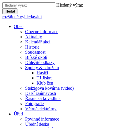
Hledaný výraz
Hledat
rozšířené vyhledávání
Obec
Obecné informace
Aktuality
Kalendář akcí
Historie
Současnost
Blízké okolí
Důležité odkazy
Spolky & sdružení
Hasiči
TJ Jiskra
Klub žen
Stelzigova kovárna (video)
Další zajímavosti
Řasnická kovadlina
Fotografie
Větrné elektrárny
Úřad
Povinné informace
Úřední deska