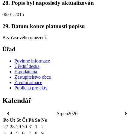
28. Popis byl naposledy aktualizován
06.01.2015
29. Datum konce platnosti popisu
Bez časového omezení.
Úřad
Povinné informace
Úřední deska
E-podatelna
Zastupitelstvo obce
Životní situace
Publicita projekty
Kalendář
Srpen
2026
Po
Út
St
Čt
Pá
So
Ne
27
28
29
30
31
1
2
3
4
5
6
7
8
9