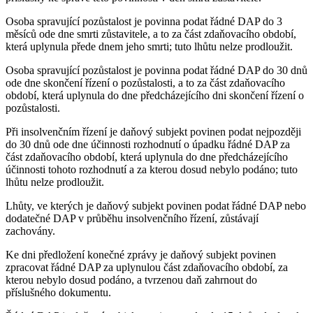
Osoba spravující pozůstalost je povinna podat řádné DAP do 3
měsíců ode dne smrti zůstavitele, a to za část zdaňovacího období,
která uplynula přede dnem jeho smrti; tuto lhůtu nelze prodloužit.
Osoba spravující pozůstalost je povinna podat řádné DAP do 30 dnů
ode dne skončení řízení o pozůstalosti, a to za část zdaňovacího
období, která uplynula do dne předcházejícího dni skončení řízení o
pozůstalosti.
Při insolvenčním řízení je daňový subjekt povinen podat nejpozději
do 30 dnů ode dne účinnosti rozhodnutí o úpadku řádné DAP za
část zdaňovacího období, která uplynula do dne předcházejícího
účinnosti tohoto rozhodnutí a za kterou dosud nebylo podáno; tuto
lhůtu nelze prodloužit.
Lhůty, ve kterých je daňový subjekt povinen podat řádné DAP nebo
dodatečné DAP v průběhu insolvenčního řízení, zůstávají
zachovány.
Ke dni předložení konečné zprávy je daňový subjekt povinen
zpracovat řádné DAP za uplynulou část zdaňovacího období, za
kterou nebylo dosud podáno, a tvrzenou daň zahrnout do
příslušného dokumentu.