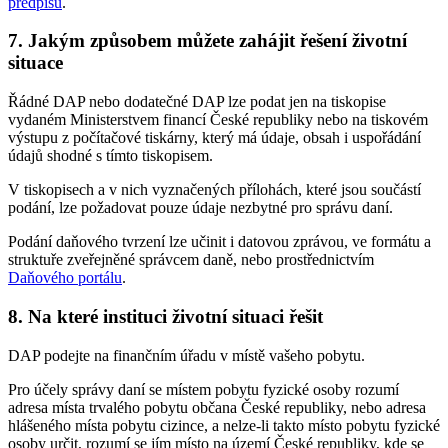
předpisů
.
7. Jakým způsobem můžete zahájit řešení životní
situace
Řádné DAP nebo dodatečné DAP lze podat jen na tiskopise
vydaném Ministerstvem financí České republiky nebo na tiskovém
výstupu z počítačové tiskárny, který má údaje, obsah i uspořádání
údajů shodné s tímto tiskopisem.
V tiskopisech a v nich vyznačených přílohách, které jsou součástí
podání, lze požadovat pouze údaje nezbytné pro správu daní.
Podání daňového tvrzení lze učinit i datovou zprávou, ve formátu a
struktuře zveřejněné správcem daně, nebo prostřednictvím
Daňového portálu
.
8. Na které instituci životní situaci řešit
DAP podejte na finančním úřadu v místě vašeho pobytu.
Pro účely správy daní se místem pobytu fyzické osoby rozumí
adresa místa trvalého pobytu občana České republiky, nebo adresa
hlášeného místa pobytu cizince, a nelze-li takto místo pobytu fyzické
osoby určit, rozumí se jím místo na území České republiky, kde se