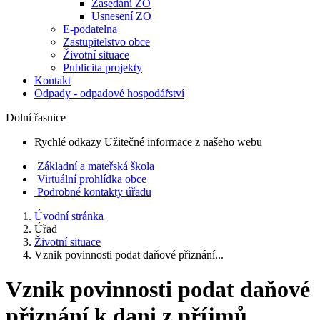
Zasedání ZO
Usnesení ZO
E-podatelna
Zastupitelstvo obce
Životní situace
Publicita projekty
Kontakt
Odpady - odpadové hospodářství
Dolní řasnice
Rychlé odkazy
Užitečné informace z našeho webu
Základní a mateřská škola
Virtuální prohlídka obce
Podrobné kontakty úřadu
Úvodní stránka
Úřad
Životní situace
Vznik povinnosti podat daňové přiznání...
Vznik povinnosti podat daňové
přiznání k dani z příjmů