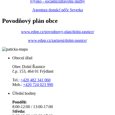
Frysko - sociální/zdravotní služby
Agentura domácí péče Severka
Povodňový plán obce
www.edpp.cz/povodnovy-plan/dolni-rasnice/
www.edpp.cz/zarizeni/dolni-rasnice/
Obecní úřad
Obec Dolní Řasnice
č.p. 153, 464 01 Frýdlant
Tel.:
+420 482 341 060
Mob.:
+420 724 023 990
Úřední hodiny
Pondělí:
8:00-12:00 / 13:00-17:00
Středa: