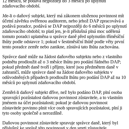
12 měsíců, se podává nejpozději do 3 měsíců po uplynutí
zdaňovacího období.
Jde-li o daňový subjekt, který má zákonem uloženou povinnost mít
účetní závěrku ověřenou auditorem, nebo jehož DAP zpracovává a
podává poradce, podává se DAP nejpozději do 6 měsíců po uplynutí
zdaňovacího období; to platí jen, je-li příslušná plná moc udělená
tomuto poradci uplatněna u správce daně před uplynutím tříměsíční
lhůty podle odstavce 1; pokud v šestiměsíční lhůtě podle věty první
tento poradce zemře nebo zanikne, zůstává tato lhůta zachována.
Správce daně může na žádost daňového subjektu nebo z vlastního
podnětu prodloužit až o 3 měsíce lhůtu pro podání řádného DAP;
pokud předmět daně tvoří i příjmy, které jsou předmětem daně v
zahraničí, může správce daně na žádost daňového subjektu v
odůvodněných případech prodloužit lhůtu pro podání DAP až na 10
měsíců po uplynutí zdaňovacího období.
Zemřel-li daňový subjekt dříve, než bylo podáno DAP, plní osoba
spravující pozůstalost daňovou povinnost zůstavitele, a to vlastním
jménem na účet pozůstalosti; pokud je daňovou povinnost
zůstavitele povinno plnit více osob spravujících pozůstalost, plní ji
tyto osoby společně a nerozdílně.
Daňovou povinnost zůstavitele spravuje správce daně, který byl
příslušný ke správě této povinnosti v den smrti zůstavitele.