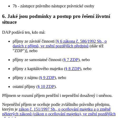
7b - zástupce právního nástupce právnické osoby
6. Jaké jsou podmínky a postup pro řešení životní
situace
DAP podává ten, kdo má:
příjmy ze závislé činnosti [
§ 6 zákona č. 586/1992 Sb., o
daních z příjmů, ve znění pozdějších předpisů
(dále též
"ZDP")], nebo
příjmy ze samostatné činnosti (
§ 7 ZDP
), nebo
příjmy z kapitálového majetku (
§ 8 ZDP
), nebo
příjmy z nájmu (
§ 9 ZDP
), nebo
ostatní příjmy (
§ 10 ZDP
).
Příjmem se rozumí příjem peněžní i nepeněžní dosažený i směnou.
Nepeněžní příjem se oceňuje podle zvláštního právního předpisu,
kterým je
zákon č. 151/1997 Sb., o oceňování majetku a o změně
některých zákonů (zákon o oceňování majetku), ve znění pozdějších