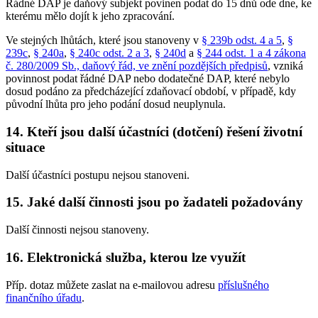
Řádné DAP je daňový subjekt povinen podat do 15 dnů ode dne, ke
kterému mělo dojít k jeho zpracování.
Ve stejných lhůtách, které jsou stanoveny v
§ 239b odst. 4 a 5
,
§
239c
,
§ 240a
,
§ 240c odst. 2 a 3
,
§ 240d
a
§ 244 odst. 1 a 4 zákona
č. 280/2009 Sb., daňový řád, ve znění pozdějších předpisů
, vzniká
povinnost podat řádné DAP nebo dodatečné DAP, které nebylo
dosud podáno za předcházející zdaňovací období, v případě, kdy
původní lhůta pro jeho podání dosud neuplynula.
14. Kteří jsou další účastníci (dotčení) řešení životní
situace
Další účastníci postupu nejsou stanoveni.
15. Jaké další činnosti jsou po žadateli požadovány
Další činnosti nejsou stanoveny.
16. Elektronická služba, kterou lze využít
Příp. dotaz můžete zaslat na e-mailovou adresu
příslušného
finančního úřadu
.