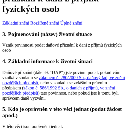
fyzických osob
Základní znění
Rozšířené znění
Úplné znění
3. Pojmenování (název) životní situace
Vznik povinnosti podat daňové přiznání k dani z příjmů fyzických
osob
4. Základní informace k životní situaci
Daňové přiznání (dále též "DAP") jste povinni podat, pokud vám
vzniká v souladu se
zákonem č. 280/2009 Sb., daňový řád, ve znění
pozdějších předpisů
, nebo v souladu se zvláštním právním
předpisem (
zákon č. 586/1992 Sb., o daních z příjmů, ve znění
pozdějších předpisů
) tato povinnost, nebo pokud jste k tomu byli
správcem daně vyzváni.
5. Kdo je oprávněn v této věci jednat (podat žádost
apod.)
V této věci jsou oprávněni jednat: