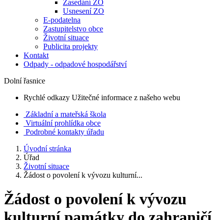
Zasedání ZO
Usnesení ZO
E-podatelna
Zastupitelstvo obce
Životní situace
Publicita projekty
Kontakt
Odpady - odpadové hospodářství
Dolní řasnice
Rychlé odkazy
Užitečné informace z našeho webu
Základní a mateřská škola
Virtuální prohlídka obce
Podrobné kontakty úřadu
Úvodní stránka
Úřad
Životní situace
Žádost o povolení k vývozu kulturní...
Žádost o povolení k vývozu
kulturní památky do zahraničí