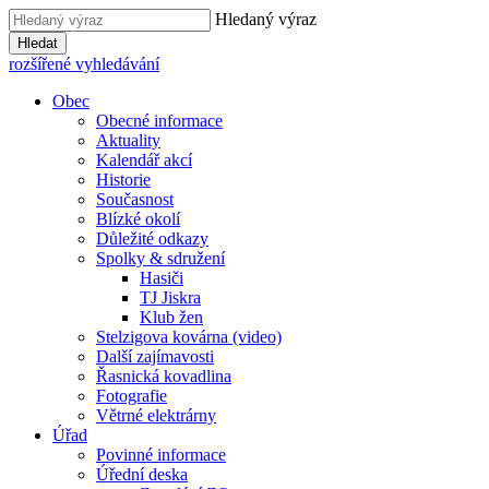
Hledaný výraz
Hledat
rozšířené vyhledávání
Obec
Obecné informace
Aktuality
Kalendář akcí
Historie
Současnost
Blízké okolí
Důležité odkazy
Spolky & sdružení
Hasiči
TJ Jiskra
Klub žen
Stelzigova kovárna (video)
Další zajímavosti
Řasnická kovadlina
Fotografie
Větrné elektrárny
Úřad
Povinné informace
Úřední deska