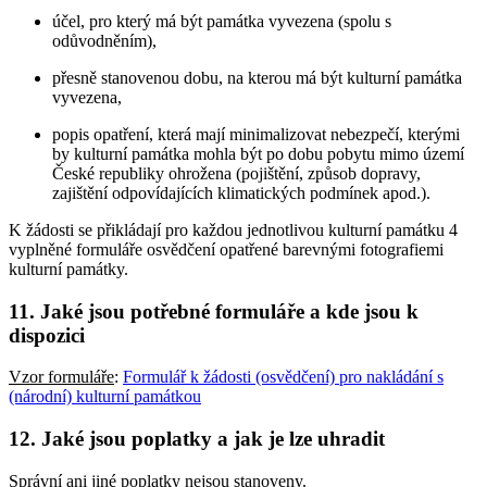
účel, pro který má být památka vyvezena (spolu s
odůvodněním),
přesně stanovenou dobu, na kterou má být kulturní památka
vyvezena,
popis opatření, která mají minimalizovat nebezpečí, kterými
by kulturní památka mohla být po dobu pobytu mimo území
České republiky ohrožena (pojištění, způsob dopravy,
zajištění odpovídajících klimatických podmínek apod.).
K žádosti se přikládají pro každou jednotlivou kulturní památku 4
vyplněné formuláře osvědčení opatřené barevnými fotografiemi
kulturní památky.
11. Jaké jsou potřebné formuláře a kde jsou k
dispozici
Vzor formuláře
:
Formulář k žádosti (osvědčení) pro nakládání s
(národní) kulturní památkou
12. Jaké jsou poplatky a jak je lze uhradit
Správní ani jiné poplatky nejsou stanoveny.