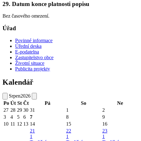
29. Datum konce platnosti popisu
Bez časového omezení.
Úřad
Povinné informace
Úřední deska
E-podatelna
Zastupitelstvo obce
Životní situace
Publicita projekty
Kalendář
Srpen
2026
Po
Út
St
Čt
Pá
So
Ne
27
28
29
30
31
1
2
3
4
5
6
7
8
9
10
11
12
13
14
15
16
21
22
23
1
1
1