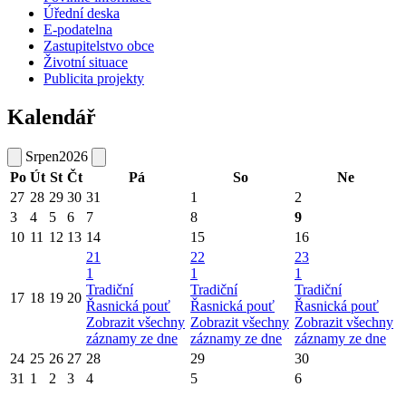
Úřední deska
E-podatelna
Zastupitelstvo obce
Životní situace
Publicita projekty
Kalendář
Srpen
2026
Po
Út
St
Čt
Pá
So
Ne
27
28
29
30
31
1
2
3
4
5
6
7
8
9
10
11
12
13
14
15
16
21
22
23
1
1
1
Tradiční
Tradiční
Tradiční
17
18
19
20
Řasnická pouť
Řasnická pouť
Řasnická pouť
Zobrazit všechny
Zobrazit všechny
Zobrazit všechny
záznamy ze dne
záznamy ze dne
záznamy ze dne
24
25
26
27
28
29
30
31
1
2
3
4
5
6