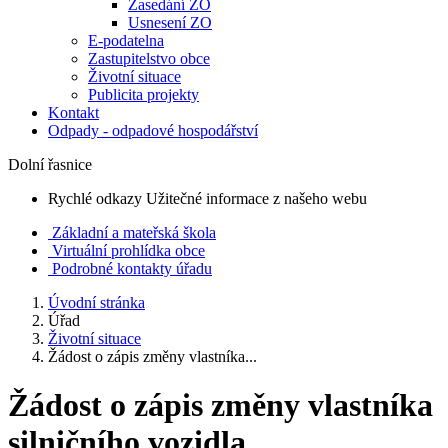
Zasedání ZO
Usnesení ZO
E-podatelna
Zastupitelstvo obce
Životní situace
Publicita projekty
Kontakt
Odpady - odpadové hospodářství
Dolní řasnice
Rychlé odkazy
Užitečné informace z našeho webu
Základní a mateřská škola
Virtuální prohlídka obce
Podrobné kontakty úřadu
Úvodní stránka
Úřad
Životní situace
Žádost o zápis změny vlastníka...
Žádost o zápis změny vlastníka
silničního vozidla