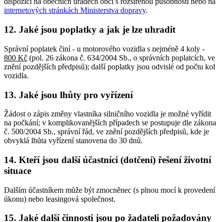
dispozici na obecních úřadech obcí s rozšířenou působností nebo na
internetových stránkách Ministerstva dopravy
.
12. Jaké jsou poplatky a jak je lze uhradit
Správní poplatek činí - u motorového vozidla s nejméně 4 koly -
800 Kč
(pol. 26 zákona č. 634/2004 Sb., o správních poplatcích, ve
znění pozdějších předpisů); další poplatky jsou odvislé od počtu kol
vozidla.
13. Jaké jsou lhůty pro vyřízení
Žádost o zápis změny vlastníka silničního vozidla je možné vyřídit
na počkání; v komplikovanějších případech se postupuje dle zákona
č. 500/2004 Sb., správní řád, ve znění pozdějších předpisů, kde je
obvyklá lhůta vyřízení stanovena do 30 dnů.
14. Kteří jsou další účastníci (dotčení) řešení životní
situace
Dalším účastníkem může být zmocněnec (s plnou mocí k provedení
úkonu) nebo leasingová společnost.
15. Jaké další činnosti jsou po žadateli požadovány