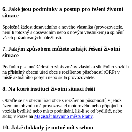
6. Jaké jsou podmínky a postup pro řešení životní
situace
Společná žádost dosavadního a nového vlastníka (provozovatele,
není-li totožný s dosavadním nebo s novým vlastníkem) a splnění
všech požadovaných náležitostí.
7. Jakým způsobem můžete zahájit řešení životní
situace
Podáním písemné žádosti o zápis změny vlastníka silničního vozidla
na příslušný obecní úřad obce s rozšířenou působností (ORP) v
místě aktuálního pobytu nebo sídla provozovatele.
8. Na které instituci životní situaci řešit
Obraťte se na obecní úřad obce s rozšířenou působností, v jehož
územním obvodu má provozovatel motorového nebo přípojného
vozidla bydliště nebo místo podnikání, liší-li se od bydliště, nebo
sídlo; v Praze na
Magistrát hlavního města Prahy
.
10. Jaké doklady je nutné mít s sebou