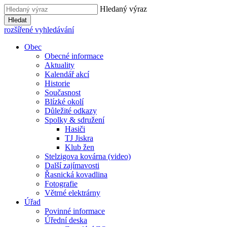
Hledaný výraz
Hledat
rozšířené vyhledávání
Obec
Obecné informace
Aktuality
Kalendář akcí
Historie
Současnost
Blízké okolí
Důležité odkazy
Spolky & sdružení
Hasiči
TJ Jiskra
Klub žen
Stelzigova kovárna (video)
Další zajímavosti
Řasnická kovadlina
Fotografie
Větrné elektrárny
Úřad
Povinné informace
Úřední deska