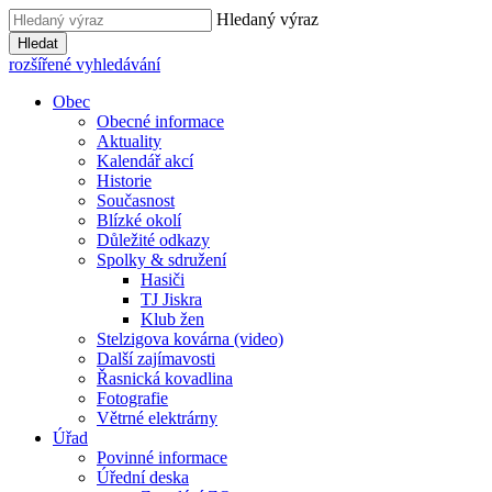
Hledaný výraz
Hledat
rozšířené vyhledávání
Obec
Obecné informace
Aktuality
Kalendář akcí
Historie
Současnost
Blízké okolí
Důležité odkazy
Spolky & sdružení
Hasiči
TJ Jiskra
Klub žen
Stelzigova kovárna (video)
Další zajímavosti
Řasnická kovadlina
Fotografie
Větrné elektrárny
Úřad
Povinné informace
Úřední deska