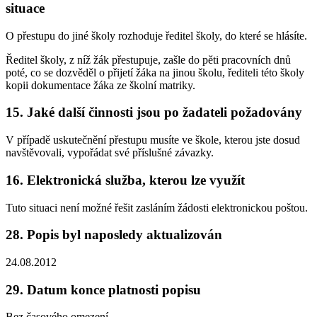
situace
O přestupu do jiné školy rozhoduje ředitel školy, do které se hlásíte.
Ředitel školy, z níž žák přestupuje, zašle do pěti pracovních dnů
poté, co se dozvěděl o přijetí žáka na jinou školu, řediteli této školy
kopii dokumentace žáka ze školní matriky.
15. Jaké další činnosti jsou po žadateli požadovány
V případě uskutečnění přestupu musíte ve škole, kterou jste dosud
navštěvovali, vypořádat své příslušné závazky.
16. Elektronická služba, kterou lze využít
Tuto situaci není možné řešit zasláním žádosti elektronickou poštou.
28. Popis byl naposledy aktualizován
24.08.2012
29. Datum konce platnosti popisu
Bez časového omezení.