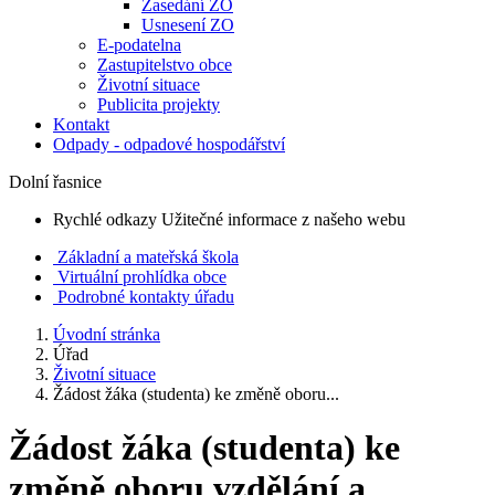
Zasedání ZO
Usnesení ZO
E-podatelna
Zastupitelstvo obce
Životní situace
Publicita projekty
Kontakt
Odpady - odpadové hospodářství
Dolní řasnice
Rychlé odkazy
Užitečné informace z našeho webu
Základní a mateřská škola
Virtuální prohlídka obce
Podrobné kontakty úřadu
Úvodní stránka
Úřad
Životní situace
Žádost žáka (studenta) ke změně oboru...
Žádost žáka (studenta) ke
změně oboru vzdělání a