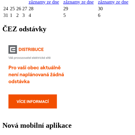
záznamy ze dne
záznamy ze dne
záznamy ze dne
24
25
26
27
28
29
30
31
1
2
3
4
5
6
ČEZ odstávky
Nová mobilní aplikace