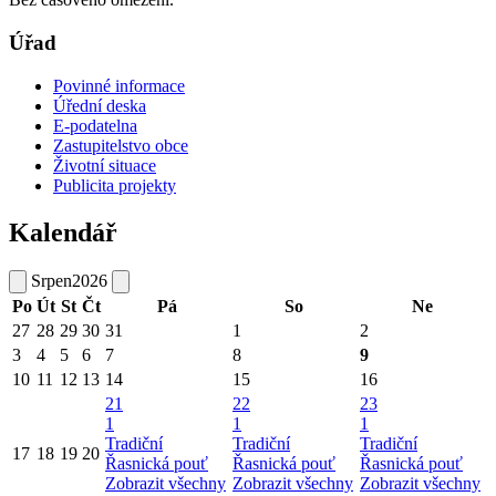
Úřad
Povinné informace
Úřední deska
E-podatelna
Zastupitelstvo obce
Životní situace
Publicita projekty
Kalendář
Srpen
2026
Po
Út
St
Čt
Pá
So
Ne
27
28
29
30
31
1
2
3
4
5
6
7
8
9
10
11
12
13
14
15
16
21
22
23
1
1
1
Tradiční
Tradiční
Tradiční
17
18
19
20
Řasnická pouť
Řasnická pouť
Řasnická pouť
Zobrazit všechny
Zobrazit všechny
Zobrazit všechny