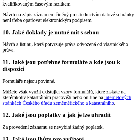
kvalifikovaným časovým razítkem.
Návrh na zápis záznamem činěný prostřednictvím datové schránky
není třeba opatřovat elektronickým podpisem.
10. Jaké doklady je nutné mít s sebou
Návrh a listinu, která potvrzuje práva odvozená od vlastnického
práva.
11. Jaké jsou potřebné formuláře a kde jsou k
dispozici
Formuláře nejsou povinné.
Můžete však využít existující vzory formulářů, které získáte na
kterémkoliv katastrálním pracovišti nebo on-line na
internetových
stránkách Českého úřadu zeměměřického a katastrálního
.
12. Jaké jsou poplatky a jak je lze uhradit
Za provedení záznamu se nevybírá žádný poplatek.
13. Jaké jsou lhůty pro vyřízení