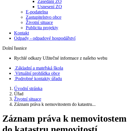
Zasedání ZO
Usnesení ZO
E-podatelna
Zastupitelstvo obce
Životní situace
Publicita projekty
Kontakt
Odpady - odpadové hospodářství
Dolní řasnice
Rychlé odkazy
Užitečné informace z našeho webu
Základní a mateřská škola
Virtuální prohlídka obce
Podrobné kontakty úřadu
Úvodní stránka
Úřad
Životní situace
Záznam práva k nemovitostem do katastru...
Záznam práva k nemovitostem
do katastru nemovitostí