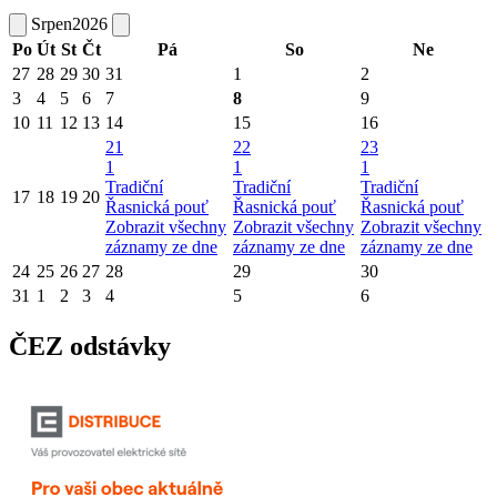
Srpen
2026
Po
Út
St
Čt
Pá
So
Ne
27
28
29
30
31
1
2
3
4
5
6
7
8
9
10
11
12
13
14
15
16
21
22
23
1
1
1
Tradiční
Tradiční
Tradiční
17
18
19
20
Řasnická pouť
Řasnická pouť
Řasnická pouť
Zobrazit všechny
Zobrazit všechny
Zobrazit všechny
záznamy ze dne
záznamy ze dne
záznamy ze dne
24
25
26
27
28
29
30
31
1
2
3
4
5
6
ČEZ odstávky