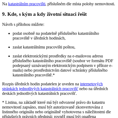
Na
katastrálním pracovišti
, příslušném dle místa polohy nemovitosti.
9. Kde, s kým a kdy životní situaci řešit
Návrh s přílohou můžete:
podat osobně na podatelně příslušného katastrálního
pracoviště v úředních hodinách,
zaslat katastrálnímu pracovišti poštou,
zaslat elektronickými prostředky na e-mailovou adresu
příslušného katastrálního pracoviště (soubor ve formátu PDF
podepsaný uznávaným elektronickým podpisem v příloze e-
mailu) nebo prostřednictvím datové schránky příslušného
katastrálního pracoviště.*
Rozpis úředních hodin podatelen je uveden na
internetových
stránkách jednotlivých katastrálních pracovišť
nebo na úředních
deskách jednotlivých katastrálních pracovišť.
* Listina, na základě které má být odvozené právo do katastru
nemovitostí zapsáno, musí být autorizovaně zkonvertována z
listinného originálu nebo originálně vyhotovena s náležitostmi dle
příslušných právních předpisů; rovněž musí být opatřena