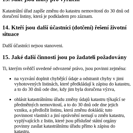
Katastrální úřad zapíše změnu do katastru nemovitostí do 30 dnů od
doručení listiny, která je podkladem pro záznam.
14. Kteří jsou další účastníci (dotčení) řešení životní
situace
Další účastníci nejsou stanoveni.
15. Jaké další činnosti jsou po žadateli požadovány
Ti, kterým svědčí uvedené odvozené právo, jsou povinni zejména:
na vyzvání doplnit chybějící údaje a odstranit chyby v jimi
vyhotovených listinách, které předkládají k zápisu do katastru,
a to do 30 dnů ode dne, kdy jim byla doručena výzva,
ohlásit katastrálnímu úřadu změny údajů katastru týkající se
předmětných nemovitostí, a to do 30 dnů ode dne jejich
vzniku, a předložit listinu, která změnu dokládá; tuto
povinnost vlastníci a jiní oprávnění nemají u změn katastru,
vyplývajících z listin, které jsou příslušné státní orgány
povinny zasílat katastrálnímu úřadu přímo k zápisu do
katastru,