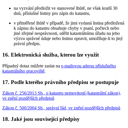
na vyzvání předložit ve stanovené lhůtě, ne však kratší 30
dnů, příslušné listiny pro zápis do katastru,
v přiměřené lhůtě v případě, že jimi vydaná listina předložená
k zápisu do katastru obsahuje chyby v psaní, počtech nebo
jiné zřejmé nesprávnosti, sdělit katastrálnímu úřadu na jeho
výzvu správné údaje nebo listinu opravit, umožňuje-li to jiný
právní předpis.
16. Elektronická služba, kterou lze využít
Případný dotaz můžete zaslat na
e-mailovou adresu příslušného
katastrálního pracoviště
.
17. Podle kterého právního předpisu se postupuje
Zákon č. 256/2013 Sb., o katastru nemovitostí (katastrální zákon),
ve znění pozdějších předpisů
Zákon č. 500/2004 Sb., správní řád, ve znění pozdějších předpisů
18. Jaké jsou související předpisy