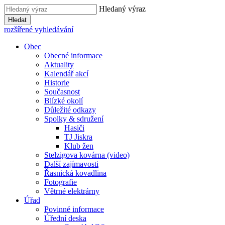
Hledaný výraz
Hledat
rozšířené vyhledávání
Obec
Obecné informace
Aktuality
Kalendář akcí
Historie
Současnost
Blízké okolí
Důležité odkazy
Spolky & sdružení
Hasiči
TJ Jiskra
Klub žen
Stelzigova kovárna (video)
Další zajímavosti
Řasnická kovadlina
Fotografie
Větrné elektrárny
Úřad
Povinné informace
Úřední deska