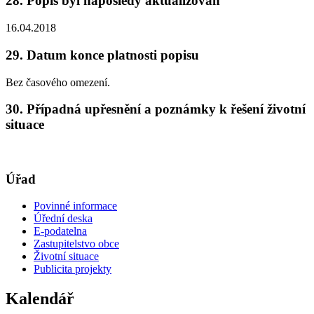
28. Popis byl naposledy aktualizován
16.04.2018
29. Datum konce platnosti popisu
Bez časového omezení.
30. Případná upřesnění a poznámky k řešení životní
situace
Úřad
Povinné informace
Úřední deska
E-podatelna
Zastupitelstvo obce
Životní situace
Publicita projekty
Kalendář