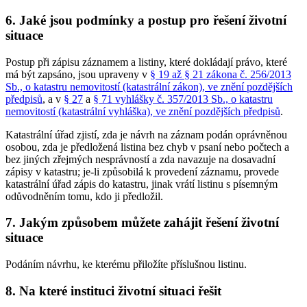
6. Jaké jsou podmínky a postup pro řešení životní
situace
Postup při zápisu záznamem a listiny, které dokládají právo, které
má být zapsáno, jsou upraveny v
§ 19 až § 21 zákona č. 256/2013
Sb., o katastru nemovitostí (katastrální zákon), ve znění pozdějších
předpisů
, a v
§ 27
a
§ 71 vyhlášky č. 357/2013 Sb., o katastru
nemovitostí (katastrální vyhláška), ve znění pozdějších předpisů
.
Katastrální úřad zjistí, zda je návrh na záznam podán oprávněnou
osobou, zda je předložená listina bez chyb v psaní nebo počtech a
bez jiných zřejmých nesprávností a zda navazuje na dosavadní
zápisy v katastru; je-li způsobilá k provedení záznamu, provede
katastrální úřad zápis do katastru, jinak vrátí listinu s písemným
odůvodněním tomu, kdo ji předložil.
7. Jakým způsobem můžete zahájit řešení životní
situace
Podáním návrhu, ke kterému přiložíte příslušnou listinu.
8. Na které instituci životní situaci řešit