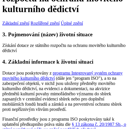
kulturního dědictví
Základní znění
Rozšířené znění
Úplné znění
3. Pojmenování (název) životní situace
Získání dotace ze státního rozpočtu na ochranu movitého kulturního
dědictví
4. Základní informace k životní situaci
Dotace jsou poskytovány z
programu Integrovaný systém ochrany
movitého kulturního dědictví
(dále jen "program ISO"), a to na
zabezpečení objektů, v nichž jsou uloženy předměty movitého
kulturního dědictví, na evidenci a dokumentaci, na akvizice
předmětů kulturní povahy mimořádného významu do sbírek
zapsaných v centrální evidenci sbírek nebo pro doplnění
mobilárních fondů hradů a zámků a na preventivní ochranu sbírek
proti nepříznivým vlivům prostředí.
Finanční prostředky jsou z programu ISO poskytovány také k
uplatnění předkupního práva státu dle
§ 13 zákona č. 20/1987 Sb., o