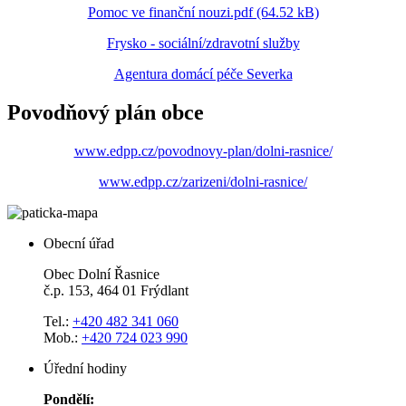
Pomoc ve finanční nouzi.pdf (64.52 kB)
Frysko - sociální/zdravotní služby
Agentura domácí péče Severka
Povodňový plán obce
www.edpp.cz/povodnovy-plan/dolni-rasnice/
www.edpp.cz/zarizeni/dolni-rasnice/
Obecní úřad
Obec Dolní Řasnice
č.p. 153, 464 01 Frýdlant
Tel.:
+420 482 341 060
Mob.:
+420 724 023 990
Úřední hodiny
Pondělí: