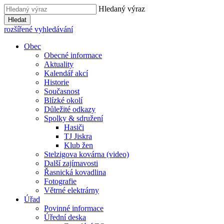
Hledaný výraz
Hledat
rozšířené vyhledávání
Obec
Obecné informace
Aktuality
Kalendář akcí
Historie
Současnost
Blízké okolí
Důležité odkazy
Spolky & sdružení
Hasiči
TJ Jiskra
Klub žen
Stelzigova kovárna (video)
Další zajímavosti
Řasnická kovadlina
Fotografie
Větrné elektrárny
Úřad
Povinné informace
Úřední deska