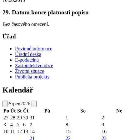
10.06.2015
29. Datum konce platnosti popisu
Bez časového omezení.
Úřad
Povinné informace
Úřední deska
E-podatelna
Zastupitelstvo obce
Životní situace
Publicita projekty
Kalendář
Srpen
2026
Po
Út
St
Čt
Pá
So
Ne
27
28
29
30
31
1
2
3
4
5
6
7
8
9
10
11
12
13
14
15
16
21
22
23