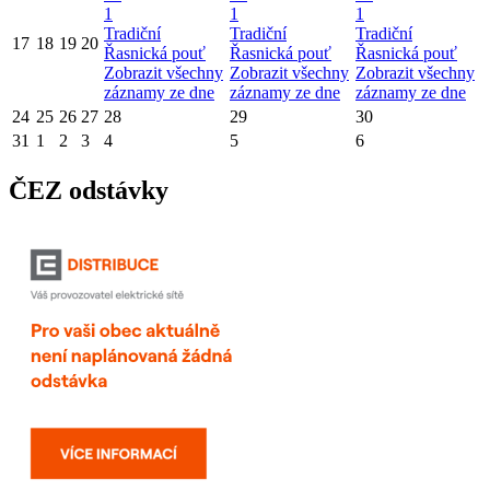
1
1
1
Tradiční
Tradiční
Tradiční
17
18
19
20
Řasnická pouť
Řasnická pouť
Řasnická pouť
Zobrazit všechny
Zobrazit všechny
Zobrazit všechny
záznamy ze dne
záznamy ze dne
záznamy ze dne
24
25
26
27
28
29
30
31
1
2
3
4
5
6
ČEZ odstávky