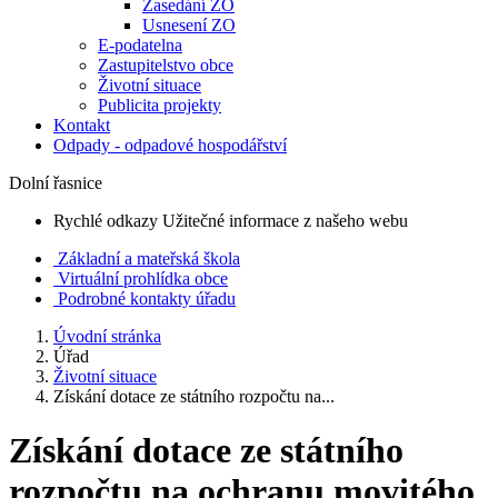
Zasedání ZO
Usnesení ZO
E-podatelna
Zastupitelstvo obce
Životní situace
Publicita projekty
Kontakt
Odpady - odpadové hospodářství
Dolní řasnice
Rychlé odkazy
Užitečné informace z našeho webu
Základní a mateřská škola
Virtuální prohlídka obce
Podrobné kontakty úřadu
Úvodní stránka
Úřad
Životní situace
Získání dotace ze státního rozpočtu na...
Získání dotace ze státního
rozpočtu na ochranu movitého