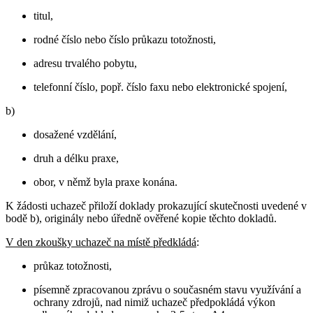
titul,
rodné číslo nebo číslo průkazu totožnosti,
adresu trvalého pobytu,
telefonní číslo, popř. číslo faxu nebo elektronické spojení,
b)
dosažené vzdělání,
druh a délku praxe,
obor, v němž byla praxe konána.
K žádosti uchazeč přiloží doklady prokazující skutečnosti uvedené v
bodě b), originály nebo úředně ověřené kopie těchto dokladů.
V den zkoušky uchazeč na místě předkládá
:
průkaz totožnosti,
písemně zpracovanou zprávu o současném stavu využívání a
ochrany zdrojů, nad nimiž uchazeč předpokládá výkon