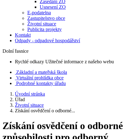
Zasedání ZO
Usnesení ZO
E-podatelna
Zastupitelstvo obce
Životní situace
Publicita projekty
Kontakt
Odpady - odpadové hospodářství
Dolní řasnice
Rychlé odkazy
Užitečné informace z našeho webu
Základní a mateřská škola
Virtuální prohlídka obce
Podrobné kontakty úřadu
Úvodní stránka
Úřad
Životní situace
Získání osvědčení o odborné...
Získání osvědčení o odborné
způsobilosti pro odborný