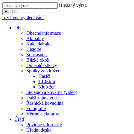
Hledaný výraz
Hledat
rozšířené vyhledávání
Obec
Obecné informace
Aktuality
Kalendář akcí
Historie
Současnost
Blízké okolí
Důležité odkazy
Spolky & sdružení
Hasiči
TJ Jiskra
Klub žen
Stelzigova kovárna (video)
Další zajímavosti
Řasnická kovadlina
Fotografie
Větrné elektrárny
Úřad
Povinné informace
Úřední deska