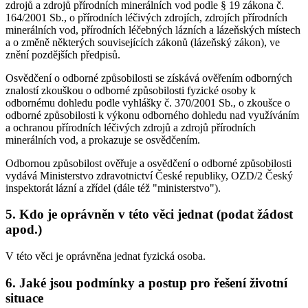
zdrojů a zdrojů přírodních minerálních vod podle § 19 zákona č.
164/2001 Sb., o přírodních léčivých zdrojích, zdrojích přírodních
minerálních vod, přírodních léčebných lázních a lázeňských místech
a o změně některých souvisejících zákonů (lázeňský zákon), ve
znění pozdějších předpisů.
Osvědčení o odborné způsobilosti se získává ověřením odborných
znalostí zkouškou o odborné způsobilosti fyzické osoby k
odbornému dohledu podle vyhlášky č. 370/2001 Sb., o zkoušce o
odborné způsobilosti k výkonu odborného dohledu nad využíváním
a ochranou přírodních léčivých zdrojů a zdrojů přírodních
minerálních vod, a prokazuje se osvědčením.
Odbornou způsobilost ověřuje a osvědčení o odborné způsobilosti
vydává Ministerstvo zdravotnictví České republiky, OZD/2 Český
inspektorát lázní a zřídel (dále též "ministerstvo").
5. Kdo je oprávněn v této věci jednat (podat žádost
apod.)
V této věci je oprávněna jednat fyzická osoba.
6. Jaké jsou podmínky a postup pro řešení životní
situace