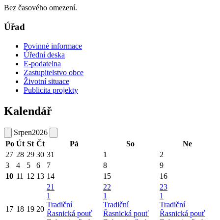
Bez časového omezení.
Úřad
Povinné informace
Úřední deska
E-podatelna
Zastupitelstvo obce
Životní situace
Publicita projekty
Kalendář
Srpen
2026
Po
Út
St
Čt
Pá
So
Ne
27
28
29
30
31
1
2
3
4
5
6
7
8
9
10
11
12
13
14
15
16
21
22
23
1
1
1
Tradiční
Tradiční
Tradiční
17
18
19
20
Řasnická pouť
Řasnická pouť
Řasnická pouť