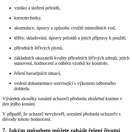
vzniku a složení peloidů,
krenotechniky,
akumulace, úpravy a způsobu využití minerálních vod,
těžby, skladování, úpravy peloidů a jejich přípravy k použití,
přírodních léčivých plynů,
základních ukazatelů kvality přírodních léčivých zdrojů, jejich
stanovení, hodnocení a odběru vzorků ke kontrole,
řešení havarijních situací,
vedení dokumentace související s výkonem odborného
dohledu.
Výsledek zkoušky oznámí uchazeči předseda zkušební komise v
den jejího konání.
V případě, že uchazeč nevyhověl, seznámí předseda uchazeče s
důvody tohoto hodnocení.
7. Jakým způsobem můžete zahájit řešení životní