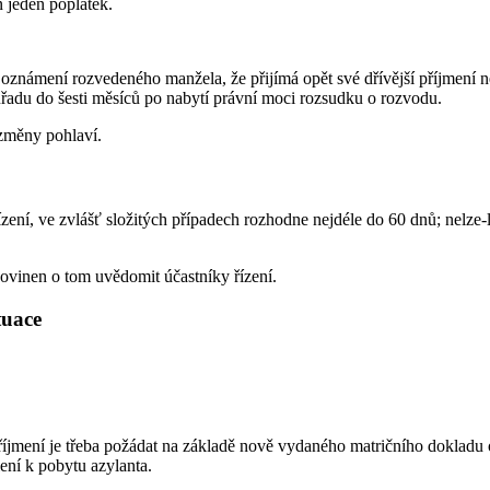
n jeden poplatek.
oznámení rozvedeného manžela, že přijímá opět své dřívější příjmení n
úřadu do šesti měsíců po nabytí právní moci rozsudku o rozvodu.
změny pohlaví.
ení, ve zvlášť složitých případech rozhodne nejdéle do 60 dnů; nelze-l
ovinen o tom uvědomit účastníky řízení.
ituace
říjmení je třeba požádat na základě nově vydaného matričního doklad
ení k pobytu azylanta.