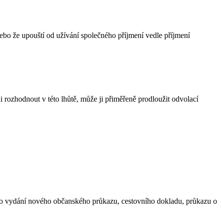
ebo že upouští od užívání společného příjmení vedle příjmení
i rozhodnout v této lhůtě, může ji přiměřeně prodloužit odvolací
u o vydání nového občanského průkazu, cestovního dokladu, průkazu o