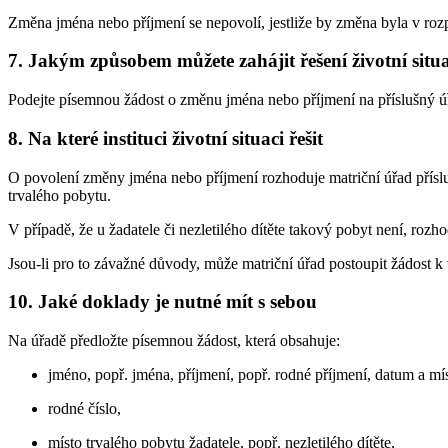
Změna jména nebo příjmení se nepovolí, jestliže by změna byla v rozp
7. Jakým způsobem můžete zahájit řešení životní situ
Podejte písemnou žádost o změnu jména nebo příjmení na příslušný ú
8. Na které instituci životní situaci řešit
O povolení změny jména nebo příjmení rozhoduje matriční úřad přísluš
trvalého pobytu.
V případě, že u žadatele či nezletilého dítěte takový pobyt není, rozh
Jsou-li pro to závažné důvody, může matriční úřad postoupit žádost k
10. Jaké doklady je nutné mít s sebou
Na úřadě předložte písemnou žádost, která obsahuje:
jméno, popř. jména, příjmení, popř. rodné příjmení, datum a mís
rodné číslo,
místo trvalého pobytu žadatele, popř. nezletilého dítěte,