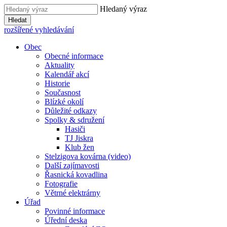
Hledaný výraz
Hledat
rozšířené vyhledávání
Obec
Obecné informace
Aktuality
Kalendář akcí
Historie
Současnost
Blízké okolí
Důležité odkazy
Spolky & sdružení
Hasiči
TJ Jiskra
Klub žen
Stelzigova kovárna (video)
Další zajímavosti
Řasnická kovadlina
Fotografie
Větrné elektrárny
Úřad
Povinné informace
Úřední deska