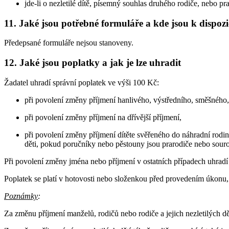
jde-li o nezletilé dítě, písemný souhlas druhého rodiče, nebo p
11. Jaké jsou potřebné formuláře a kde jsou k dispozi
Předepsané formuláře nejsou stanoveny.
12. Jaké jsou poplatky a jak je lze uhradit
Žadatel uhradí správní poplatek ve výši 100 Kč:
při povolení změny příjmení hanlivého, výstředního, směšnéh
při povolení změny příjmení na dřívější příjmení,
při povolení změny příjmení dítěte svěřeného do náhradní rodi
děti, pokud poručníky nebo pěstouny jsou prarodiče nebo souroz
Při povolení změny jména nebo příjmení v ostatních případech uhradí 
Poplatek se platí v hotovosti nebo složenkou před provedením úkonu,
Poznámky
:
Za změnu příjmení manželů, rodičů nebo rodiče a jejich nezletilých dě