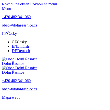
Rovnou na obsah
Rovnou na menu
Menu
+420 482 341 060
obec@dolni-rasnice.cz
CZ
Česky
CZ
Česky
EN
English
DE
Deutsch
Dolní Řasnice
Dolní Řasnice
+420 482 341 060
obec@dolni-rasnice.cz
Mapa webu