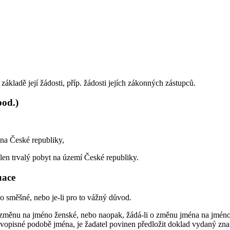
ákladě její žádosti, příp. žádosti jejích zákonných zástupců.
pod.)
ana České republiky,
len trvalý pobyt na území České republiky.
uace
bo směšné, nebo je-li pro to vážný důvod.
 změnu na jméno ženské, nebo naopak, žádá-li o změnu jména na jméno 
avopisné podobě jména, je žadatel povinen předložit doklad vydaný zn