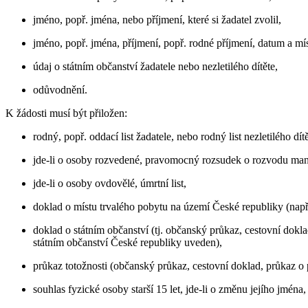
jméno, popř. jména, nebo příjmení, které si žadatel zvolil,
jméno, popř. jména, příjmení, popř. rodné příjmení, datum a mís
údaj o státním občanství žadatele nebo nezletilého dítěte,
odůvodnění.
K žádosti musí být přiložen:
rodný, popř. oddací list žadatele, nebo rodný list nezletilého dítě
jde-li o osoby rozvedené, pravomocný rozsudek o rozvodu manž
jde-li o osoby ovdovělé, úmrtní list,
doklad o místu trvalého pobytu na území České republiky (nap
doklad o státním občanství (tj. občanský průkaz, cestovní dokla
státním občanství České republiky uveden),
průkaz totožnosti (občanský průkaz, cestovní doklad, průkaz o
souhlas fyzické osoby starší 15 let, jde-li o změnu jejího jména