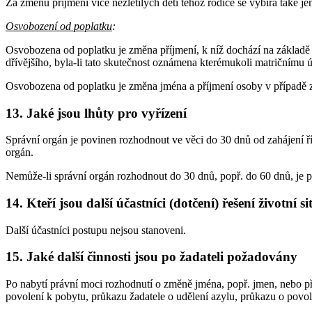
Za změnu příjmení více nezletilých dětí téhož rodiče se vybírá také je
Osvobození od poplatku
:
Osvobozena od poplatku je změna příjmení, k níž dochází na základě 
dřívějšího, byla-li tato skutečnost oznámena kterémukoli matričnímu 
Osvobozena od poplatku je změna jména a příjmení osoby v případě 
13. Jaké jsou lhůty pro vyřízení
Správní orgán je povinen rozhodnout ve věci do 30 dnů od zahájení říz
orgán.
Nemůže-li správní orgán rozhodnout do 30 dnů, popř. do 60 dnů, je p
14. Kteří jsou další účastníci (dotčení) řešení životní s
Další účastníci postupu nejsou stanoveni.
15. Jaké další činnosti jsou po žadateli požadovány
Po nabytí právní moci rozhodnutí o změně jména, popř. jmen, nebo p
povolení k pobytu, průkazu žadatele o udělení azylu, průkazu o povol