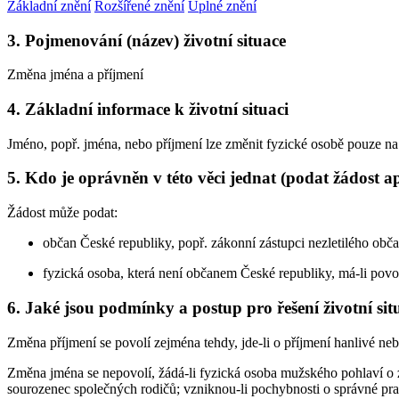
Základní znění
Rozšířené znění
Úplné znění
3. Pojmenování (název) životní situace
Změna jména a příjmení
4. Základní informace k životní situaci
Jméno, popř. jména, nebo příjmení lze změnit fyzické osobě pouze na z
5. Kdo je oprávněn v této věci jednat (podat žádost a
Žádost může podat:
občan České republiky, popř. zákonní zástupci nezletilého obč
fyzická osoba, která není občanem České republiky, má-li povo
6. Jaké jsou podmínky a postup pro řešení životní sit
Změna příjmení se povolí zejména tehdy, jde-li o příjmení hanlivé ne
Změna jména se nepovolí, žádá-li fyzická osoba mužského pohlaví o
sourozenec společných rodičů; vzniknou-li pochybnosti o správné pr