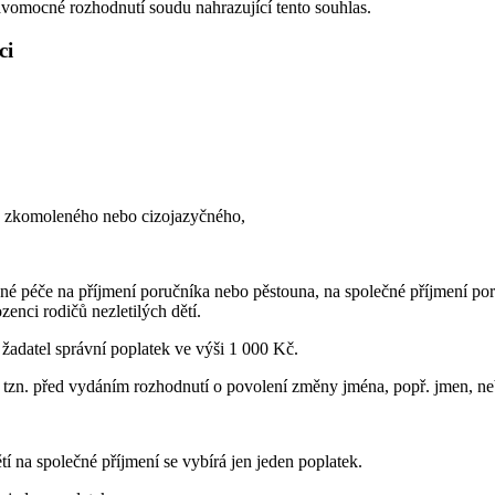
ravomocné rozhodnutí soudu nahrazující tento souhlas.
ci
o, zkomoleného nebo cizojazyčného,
nné péče na příjmení poručníka nebo pěstouna, na společné příjmení po
enci rodičů nezletilých dětí.
žadatel správní poplatek ve výši 1 000 Kč.
 tzn. před vydáním rozhodnutí o povolení změny jména, popř. jmen, ne
tí na společné příjmení se vybírá jen jeden poplatek.