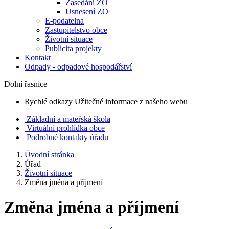
Zasedání ZO
Usnesení ZO
E-podatelna
Zastupitelstvo obce
Životní situace
Publicita projekty
Kontakt
Odpady - odpadové hospodářství
Dolní řasnice
Rychlé odkazy
Užitečné informace z našeho webu
Základní a mateřská škola
Virtuální prohlídka obce
Podrobné kontakty úřadu
Úvodní stránka
Úřad
Životní situace
Změna jména a příjmení
Změna jména a příjmení