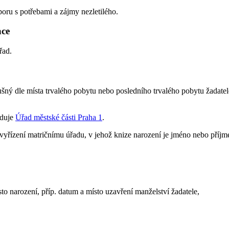
oru s potřebami a zájmy nezletilého.
ace
řad.
ný dle místa trvalého pobytu nebo posledního trvalého pobytu žadatele 
oduje
Úřad městské části Praha 1
.
 vyřízení matričnímu úřadu, v jehož knize narození je jméno nebo příj
to narození, příp. datum a místo uzavření manželství žadatele,