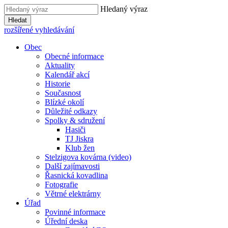
Hledaný výraz
Hledat
rozšířené vyhledávání
Obec
Obecné informace
Aktuality
Kalendář akcí
Historie
Současnost
Blízké okolí
Důležité odkazy
Spolky & sdružení
Hasiči
TJ Jiskra
Klub žen
Stelzigova kovárna (video)
Další zajímavosti
Řasnická kovadlina
Fotografie
Větrné elektrárny
Úřad
Povinné informace
Úřední deska