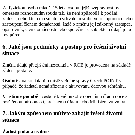
Za fyzickou osobu mladší 15 let a osobu, jejíž svéprávnost byla
omezena rozhodnutím soudu tak, že není způsobilá k podání
žádosti, nebo která má soudem schválenu smlouvu o nápomoci nebo
zastoupení členem domácnosti, žádá o změnu její zákonný zástupce,
opatrovník, člen domácnosti nebo společně se subjektem údajů jeho
podpůrce.
6. Jaké jsou podmínky a postup pro řešení životní
situace
Změna údajů při zjištění nesouladu v ROB je provedena na základě
žádosti podané:
Osobně
- na kontaktním místě veřejné správy Czech POINT v
případě, že žadatel nemá zřízenu a aktivovánu datovou schránku.
V listinné podobě
- zaslané kterémukoliv obecnímu úřadu obce s
rozšířenou působností, krajskému úřadu nebo Ministerstvu vnitra.
7. Jakým způsobem můžete zahájit řešení životní
situace
Žádost podaná osobně