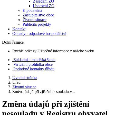
Zasedání ZO
Usnesení ZO
E-podatelna
Zastupitelstvo obce
Životní situace
Publicita projekty
Kontakt
Odpady - odpadové hospodářství
Dolní řasnice
Rychlé odkazy
Užitečné informace z našeho webu
Základní a mateřská škola
Virtuální prohlídka obce
Podrobné kontakty úřadu
Úvodní stránka
Úřad
Životní situace
Změna údajů při zjištění nesouladu v...
Změna údajů při zjištění
nesouladu v Registru obyvatel