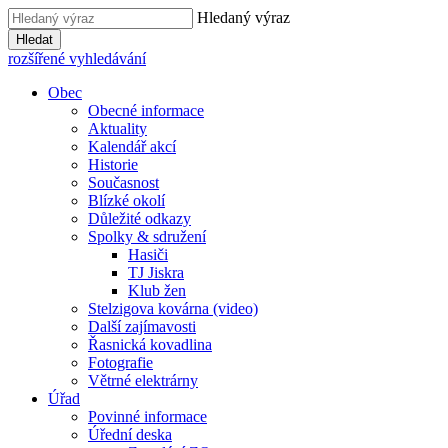
Hledaný výraz
Hledat
rozšířené vyhledávání
Obec
Obecné informace
Aktuality
Kalendář akcí
Historie
Současnost
Blízké okolí
Důležité odkazy
Spolky & sdružení
Hasiči
TJ Jiskra
Klub žen
Stelzigova kovárna (video)
Další zajímavosti
Řasnická kovadlina
Fotografie
Větrné elektrárny
Úřad
Povinné informace
Úřední deska