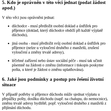
5. Kdo je oprávněn v této věci jednat (podat žádost
apod.)
V této věci jsou oprávněni jednat:
důchodce - musí předložit osobní doklad a ústřižek pro
příjemce (doklad, který důchodce obdrží při každé výplatě
důchodu),
jiná osoba - musí předložit svůj osobní doklad a ústřižek pro
příjemce (nelze u vyloučení druhého z manželů, zrušení
vyloučení a změny trvalé adresy),
léčebné zařízení nebo ústav sociální péče - musí tak učinit
písemně na žádosti o změnu (informace i tiskopis poskytne
pošta, u které je žádost o změnu uplatňována).
6. Jaké jsou podmínky a postup pro řešení životní
situace
V případě potřeby si příjemce důchodu může sjednat výplatu u
přepážky pošty, dosílku důchodu (např. na chalupu, do nemocnice),
změnu trvalé adresy bydliště, popř. vyloučení druhého z manželů z
přijímání důchodu.