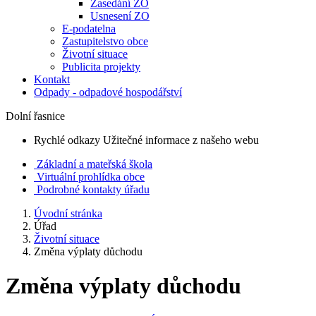
Zasedání ZO
Usnesení ZO
E-podatelna
Zastupitelstvo obce
Životní situace
Publicita projekty
Kontakt
Odpady - odpadové hospodářství
Dolní řasnice
Rychlé odkazy
Užitečné informace z našeho webu
Základní a mateřská škola
Virtuální prohlídka obce
Podrobné kontakty úřadu
Úvodní stránka
Úřad
Životní situace
Změna výplaty důchodu
Změna výplaty důchodu