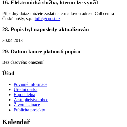
16. Elektronická služba, kterou lze využít
Případný dotaz můžete zaslat na e-mailovou adresu Call centra
České pošty, s.p.:
info@cpost.cz
.
28. Popis byl naposledy aktualizován
30.04.2018
29. Datum konce platnosti popisu
Bez časového omezení.
Úřad
Povinné informace
Úřední deska
E-podatelna
Zastupitelstvo obce
Životní situace
Publicita projekty
Kalendář