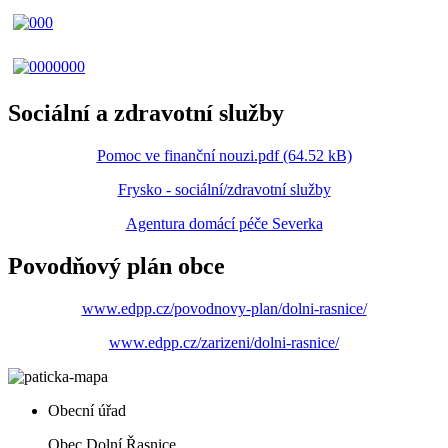
Sociální a zdravotní služby
Pomoc ve finanční nouzi.pdf (64.52 kB)
Frysko - sociální/zdravotní služby
Agentura domácí péče Severka
Povodňový plán obce
www.edpp.cz/povodnovy-plan/dolni-rasnice/
www.edpp.cz/zarizeni/dolni-rasnice/
Obecní úřad
Obec Dolní Řasnice