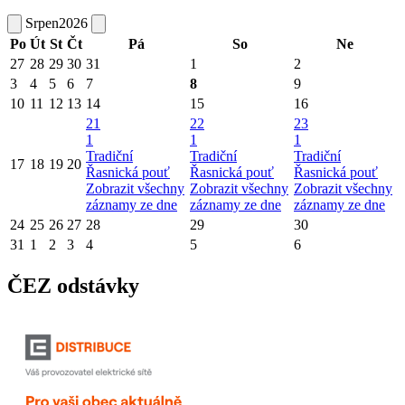
Srpen
2026
Po
Út
St
Čt
Pá
So
Ne
27
28
29
30
31
1
2
3
4
5
6
7
8
9
10
11
12
13
14
15
16
21
22
23
1
1
1
Tradiční
Tradiční
Tradiční
17
18
19
20
Řasnická pouť
Řasnická pouť
Řasnická pouť
Zobrazit všechny
Zobrazit všechny
Zobrazit všechny
záznamy ze dne
záznamy ze dne
záznamy ze dne
24
25
26
27
28
29
30
31
1
2
3
4
5
6
ČEZ odstávky