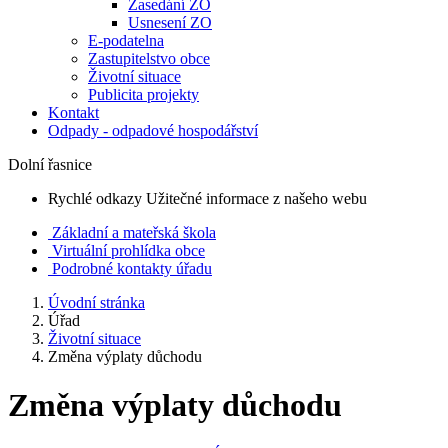
Zasedání ZO
Usnesení ZO
E-podatelna
Zastupitelstvo obce
Životní situace
Publicita projekty
Kontakt
Odpady - odpadové hospodářství
Dolní řasnice
Rychlé odkazy
Užitečné informace z našeho webu
Základní a mateřská škola
Virtuální prohlídka obce
Podrobné kontakty úřadu
Úvodní stránka
Úřad
Životní situace
Změna výplaty důchodu
Změna výplaty důchodu