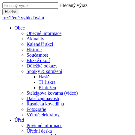
Hledaný výraz
Hledat
rozšířené vyhledávání
Obec
Obecné informace
Aktuality
Kalendář akcí
Historie
Současnost
Blízké okolí
Důležité odkazy
Spolky & sdružení
Hasiči
TJ Jiskra
Klub žen
Stelzigova kovárna (video)
Další zajímavosti
Řasnická kovadlina
Fotografie
Větrné elektrárny
Úřad
Povinné informace
Úřední deska