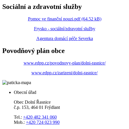
Sociální a zdravotní služby
Pomoc ve finanční nouzi.pdf (64.52 kB)
Frysko - sociální/zdravotní služby
Agentura domácí péče Severka
Povodňový plán obce
www.edpp.cz/povodnovy-plan/dolni-rasnice/
www.edpp.cz/zarizeni/dolni-rasnice/
Obecní úřad
Obec Dolní Řasnice
č.p. 153, 464 01 Frýdlant
Tel.:
+420 482 341 060
Mob.:
+420 724 023 990