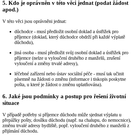
5. Kdo je oprávněn v této věci jednat (podat žádost
apod.)
V této věci jsou oprávněni jednat:
důchodce - musí předložit osobní doklad a ústřižek pro
příjemce (doklad, který důchodce obdrží při každé výplatě
důchodu),
jiná osoba - musí předložit svůj osobní doklad a ústřižek pro
příjemce (nelze u vyloučení druhého z manželů, zrušení
vyloučení a změny trvalé adresy),
léčebné zařízení nebo ústav sociální péče - musí tak učinit
písemně na žádosti o změnu (informace i tiskopis poskytne
pošta, u které je žádost o změnu uplatňována).
6. Jaké jsou podmínky a postup pro řešení životní
situace
V případě potřeby si příjemce důchodu může sjednat výplatu u
přepážky pošty, dosílku důchodu (např. na chalupu, do nemocnice),
změnu trvalé adresy bydliště, popř. vyloučení druhého z manželů z
přijímání důchodu.