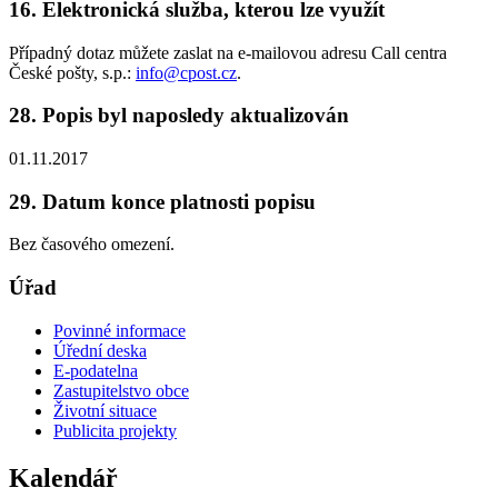
16. Elektronická služba, kterou lze využít
Případný dotaz můžete zaslat na e-mailovou adresu Call centra
České pošty, s.p.:
info@cpost.cz
.
28. Popis byl naposledy aktualizován
01.11.2017
29. Datum konce platnosti popisu
Bez časového omezení.
Úřad
Povinné informace
Úřední deska
E-podatelna
Zastupitelstvo obce
Životní situace
Publicita projekty
Kalendář