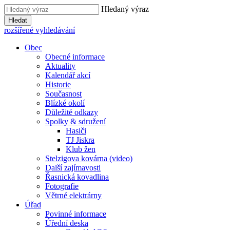
Hledaný výraz
Hledat
rozšířené vyhledávání
Obec
Obecné informace
Aktuality
Kalendář akcí
Historie
Současnost
Blízké okolí
Důležité odkazy
Spolky & sdružení
Hasiči
TJ Jiskra
Klub žen
Stelzigova kovárna (video)
Další zajímavosti
Řasnická kovadlina
Fotografie
Větrné elektrárny
Úřad
Povinné informace
Úřední deska