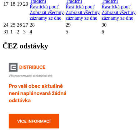
Tradiční
Tradiční
Tradiční
17
18
19
20
Řasnická pouť
Řasnická pouť
Řasnická pouť
Zobrazit všechny
Zobrazit všechny
Zobrazit všechny
záznamy ze dne
záznamy ze dne
záznamy ze dne
24
25
26
27
28
29
30
31
1
2
3
4
5
6
ČEZ odstávky