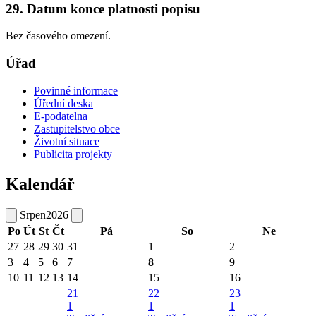
29. Datum konce platnosti popisu
Bez časového omezení.
Úřad
Povinné informace
Úřední deska
E-podatelna
Zastupitelstvo obce
Životní situace
Publicita projekty
Kalendář
Srpen
2026
Po
Út
St
Čt
Pá
So
Ne
27
28
29
30
31
1
2
3
4
5
6
7
8
9
10
11
12
13
14
15
16
21
22
23
1
1
1