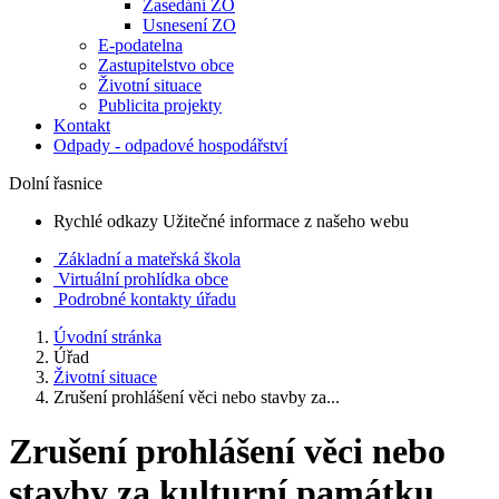
Zasedání ZO
Usnesení ZO
E-podatelna
Zastupitelstvo obce
Životní situace
Publicita projekty
Kontakt
Odpady - odpadové hospodářství
Dolní řasnice
Rychlé odkazy
Užitečné informace z našeho webu
Základní a mateřská škola
Virtuální prohlídka obce
Podrobné kontakty úřadu
Úvodní stránka
Úřad
Životní situace
Zrušení prohlášení věci nebo stavby za...
Zrušení prohlášení věci nebo
stavby za kulturní památku