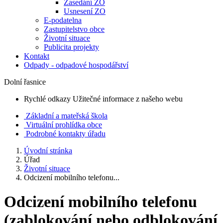
Zasedání ZO
Usnesení ZO
E-podatelna
Zastupitelstvo obce
Životní situace
Publicita projekty
Kontakt
Odpady - odpadové hospodářství
Dolní řasnice
Rychlé odkazy
Užitečné informace z našeho webu
Základní a mateřská škola
Virtuální prohlídka obce
Podrobné kontakty úřadu
Úvodní stránka
Úřad
Životní situace
Odcizení mobilního telefonu...
Odcizení mobilního telefonu
(zablokování nebo odblokování