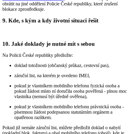
obrátit na jiné oddělení Policie České republiky, které zrušení
blokace zprostředkuje.
9. Kde, s kým a kdy životní situaci řešit
10. Jaké doklady je nutné mít s sebou
Na Policii České republiky předložte:
doklad totožnosti (občanský průkaz, cestovní pas),
záruční list, na kterém je uvedeno IMEI,
pokud je vlastníkem mobilního telefonu fyzická osoba a
pokud žádost místo ní doručila osoba pověřená - plnou moc
vlastníka (nemusí být úředně ověřena),
pokud je vlastníkem mobilního telefonu právnická osoba -
písemnou žádost podepsanou statutárním orgánem a
opatřenou razítkem.
Pokud již nemáte záruční list, můžete předložit doklad o nabytí
(pokladní blok, fakturu) a obal mobilního telefonu (obojí), kde je