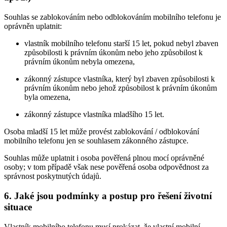
Souhlas se zablokováním nebo odblokováním mobilního telefonu je
oprávněn uplatnit:
vlastník mobilního telefonu starší 15 let, pokud nebyl zbaven
způsobilosti k právním úkonům nebo jeho způsobilost k
právním úkonům nebyla omezena,
zákonný zástupce vlastníka, který byl zbaven způsobilosti k
právním úkonům nebo jehož způsobilost k právním úkonům
byla omezena,
zákonný zástupce vlastníka mladšího 15 let.
Osoba mladší 15 let může provést zablokování / odblokování
mobilního telefonu jen se souhlasem zákonného zástupce.
Souhlas může uplatnit i osoba pověřená plnou mocí oprávněné
osoby; v tom případě však nese pověřená osoba odpovědnost za
správnost poskytnutých údajů.
6. Jaké jsou podmínky a postup pro řešení životní
situace
Vlastník mobilního telefonu musí prokázat, že vlastní mobilní