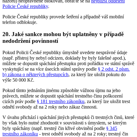
názoru) neoprávněně blokován, obraťte se na
nejbližší oddělení
Policie České republiky
.
Policie České republiky provede šetření a případně váš mobilní
telefon odblokuje.
20. Jaké sankce mohou být uplatněny v případě
nedodržení povinností
Pokud Policii České republiky úmyslně uvedete nesprávné údaje
(např. přístroj by nebyl odcizen, doklady by byly falešné apod.),
můžete se dopustit spáchání přestupku proti pořádku ve státní správě
vyskytující se na více úsecích státní správy podle
§ 2 odst. 2 písm.
b) zákona o některých přestupcích
, za který lze uložit pokutu do
výše 50 000 Kč.
Pokud tímto jednáním jinému způsobíte vážnou újmu na jeho
právech, můžete se dopustit spáchání trestného činu poškození
cizích práv podle
§ 181 trestního zákoníku
, za který lze uložit trest
odnětí svobody až na 2 roky nebo zákaz činnosti.
V úvahu přichází i spáchání jiných přestupků či trestných činů, které
by však bylo nutné zhodnotit v souvislosti s úmyslem, se kterým
byly spáchány (např. trestný čin křivé obvinění podle
§ 345
trestního zákoníku
- trest odnětí svobody až na 2 roky; trestný čin