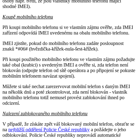
osoby např. tvrdí, že jsou vlastníky mobilního telefonu mající
shodné IMEI).
Koupě mobilního telefonu
Při koupi mobilního telefonu si ve vlastním zájmu ověřte, zda IMEI
zařízení odpovídá IMEI uvedenému na obalu mobilního telefonu.
IMEI zjistíte, pokud do mobilního telefonu zadáte posloupnost
znaků *#06# (hvězdička-křížek-nula-šest-křížek).
Při koupi použitého mobilního telefonu ve vlastním zájmu požadujte
také obal (krabici) s uvedeným IMEI a ověřte si, zda telefon není
blokován (odpojte telefon od sítě operátora a po připojení se pokuste
mobilním telefonem navázat spojení).
Můžete si také nechat zarezervovat mobilní telefon s daným IMEI
na několik dnů a poté zkontrolovat, zda není blokován - vlastník
mobilního telefonu totiž nemusel provést zablokování ihned po
odcizení.
Nalezení zablokovaného mobilního telefonu
V případě, že získáte zpět váš blokovaný mobilní telefon, obraťte se
na
nejbližší oddělení Policie České republiky
a požádejte o jeho
odblokování. Policie České republiky neprovádí automatické