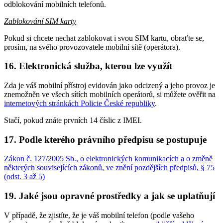
odblokování mobilních telefonů.
Zablokování SIM karty
Pokud si chcete nechat zablokovat i svou SIM kartu, obraťte se,
prosím, na svého provozovatele mobilní sítě (operátora).
16. Elektronická služba, kterou lze využít
Zda je váš mobilní přístroj evidován jako odcizený a jeho provoz je
znemožněn ve všech sítích mobilních operátorů, si můžete ověřit na
internetových stránkách Policie České republiky
.
Stačí, pokud znáte prvních 14 číslic z IMEI.
17. Podle kterého právního předpisu se postupuje
Zákon č. 127/2005 Sb., o elektronických komunikacích a o změně
některých souvisejících zákonů, ve znění pozdějších předpisů, § 75
(odst. 3 až 5)
19. Jaké jsou opravné prostředky a jak se uplatňují
V případě, že zjistíte, že je váš mobilní telefon (podle vašeho