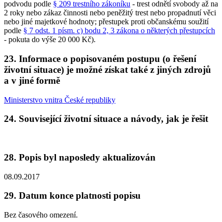
podvodu podle
§ 209 trestního zákoníku
- trest odnětí svobody až na
2 roky nebo zákaz činnosti nebo peněžitý trest nebo propadnutí věci
nebo jiné majetkové hodnoty; přestupek proti občanskému soužití
podle
§ 7 odst. 1 písm. c) bodu 2, 3 zákona o některých přestupcích
- pokuta do výše 20 000 Kč).
23. Informace o popisovaném postupu (o řešení
životní situace) je možné získat také z jiných zdrojů
a v jiné formě
Ministerstvo vnitra České republiky
24. Související životní situace a návody, jak je řešit
28. Popis byl naposledy aktualizován
08.09.2017
29. Datum konce platnosti popisu
Bez časového omezení.