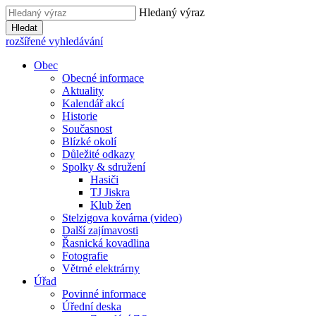
Hledaný výraz
Hledat
rozšířené vyhledávání
Obec
Obecné informace
Aktuality
Kalendář akcí
Historie
Současnost
Blízké okolí
Důležité odkazy
Spolky & sdružení
Hasiči
TJ Jiskra
Klub žen
Stelzigova kovárna (video)
Další zajímavosti
Řasnická kovadlina
Fotografie
Větrné elektrárny
Úřad
Povinné informace
Úřední deska