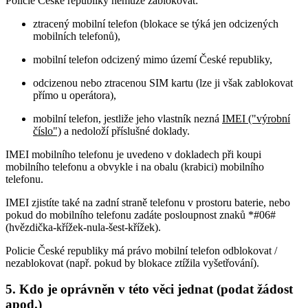
Policie České republiky nemůže zablokovat:
ztracený mobilní telefon (blokace se týká jen odcizených
mobilních telefonů),
mobilní telefon odcizený mimo území České republiky,
odcizenou nebo ztracenou SIM kartu (lze ji však zablokovat
přímo u operátora),
mobilní telefon, jestliže jeho vlastník nezná
IMEI ("výrobní
číslo")
a nedoloží příslušné doklady.
IMEI mobilního telefonu je uvedeno v dokladech při koupi
mobilního telefonu a obvykle i na obalu (krabici) mobilního
telefonu.
IMEI zjistíte také na zadní straně telefonu v prostoru baterie, nebo
pokud do mobilního telefonu zadáte posloupnost znaků *#06#
(hvězdička-křížek-nula-šest-křížek).
Policie České republiky má právo mobilní telefon odblokovat /
nezablokovat (např. pokud by blokace ztížila vyšetřování).
5. Kdo je oprávněn v této věci jednat (podat žádost
apod.)