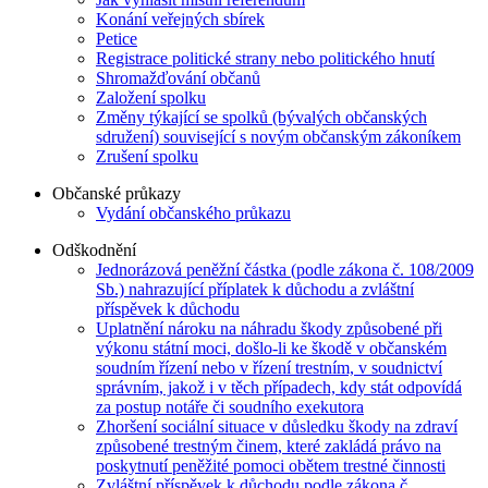
Konání veřejných sbírek
Petice
Registrace politické strany nebo politického hnutí
Shromažďování občanů
Založení spolku
Změny týkající se spolků (bývalých občanských
sdružení) související s novým občanským zákoníkem
Zrušení spolku
Občanské průkazy
Vydání občanského průkazu
Odškodnění
Jednorázová peněžní částka (podle zákona č. 108/2009
Sb.) nahrazující příplatek k důchodu a zvláštní
příspěvek k důchodu
Uplatnění nároku na náhradu škody způsobené při
výkonu státní moci, došlo-li ke škodě v občanském
soudním řízení nebo v řízení trestním, v soudnictví
správním, jakož i v těch případech, kdy stát odpovídá
za postup notáře či soudního exekutora
Zhoršení sociální situace v důsledku škody na zdraví
způsobené trestným činem, které zakládá právo na
poskytnutí peněžité pomoci obětem trestné činnosti
Zvláštní příspěvek k důchodu podle zákona č.