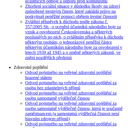
účastnících odboje a odporu proti komunismu
Zhoršení sociální situace v důsledku škody na zdraví
způsobené trestným činem, které zakládá právo na
poskytnutí peněžité pomoci obětem trestné činnosti
Zvláštní příspěvek k důchodu podle zákona č.
357/2005 Sb., o ocenění účastníků národního boje za
vznik a osvobození Československa a některých
pozůstalých po nich, o zvláštním příspěvku k důchodu
některým osobám, o jednorázové peněžní částce
některým účastníkům národního boje za osvobození v
letech 1939 až 1945 a o změně některých zákonů, ve
znění pozdějších předpisů
Zdravotní pojištění
Odvod pojistného na veřejné zdravotní pojištění
hrazené státem
Odvod pojistného na veřejné zdravotní pojištění za
osobu bez zdanitelných příjmů
Odvod pojistného na veřejné zdravotní pojištění za
osobu samostatně výdělečně činnou
Odvod pojistného na veřejné zdravotní pojištění za
osobu samostatně výdělečně činnou, která je současně
zaměstnancem (a samostatná výdělečná činnost není
hlavním zdrojem příjmů)
Odvod pojistného na veřejné zdravotní pojištění za