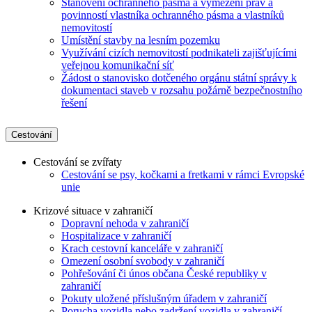
Stanovení ochranného pásma a vymezení práv a
povinností vlastníka ochranného pásma a vlastníků
nemovitostí
Umístění stavby na lesním pozemku
Využívání cizích nemovitostí podnikateli zajišťujícími
veřejnou komunikační síť
Žádost o stanovisko dotčeného orgánu státní správy k
dokumentaci staveb v rozsahu požárně bezpečnostního
řešení
Cestování
Cestování se zvířaty
Cestování se psy, kočkami a fretkami v rámci Evropské
unie
Krizové situace v zahraničí
Dopravní nehoda v zahraničí
Hospitalizace v zahraničí
Krach cestovní kanceláře v zahraničí
Omezení osobní svobody v zahraničí
Pohřešování či únos občana České republiky v
zahraničí
Pokuty uložené příslušným úřadem v zahraničí
Porucha vozidla nebo zadržení vozidla v zahraničí