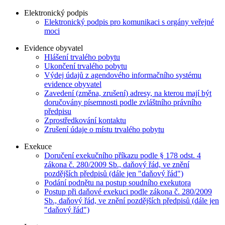
Elektronický podpis
Elektronický podpis pro komunikaci s orgány veřejné
moci
Evidence obyvatel
Hlášení trvalého pobytu
Ukončení trvalého pobytu
Výdej údajů z agendového informačního systému
evidence obyvatel
Zavedení (změna, zrušení) adresy, na kterou mají být
doručovány písemnosti podle zvláštního právního
předpisu
Zprostředkování kontaktu
Zrušení údaje o místu trvalého pobytu
Exekuce
Doručení exekučního příkazu podle § 178 odst. 4
zákona č. 280/2009 Sb., daňový řád, ve znění
pozdějších předpisů (dále jen "daňový řád")
Podání podnětu na postup soudního exekutora
Postup při daňové exekuci podle zákona č. 280/2009
Sb., daňový řád, ve znění pozdějších předpisů (dále jen
"daňový řád")