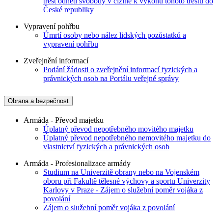
trest odnětí svobody v cizině k výkonu tohoto trestu do
České republiky
Vypravení pohřbu
Úmrtí osoby nebo nález lidských pozůstatků a
vypravení pohřbu
Zveřejnění informací
Podání žádosti o zveřejnění informací fyzických a
právnických osob na Portálu veřejné správy
Obrana a bezpečnost
Armáda - Převod majetku
Úplatný převod nepotřebného movitého majetku
Úplatný převod nepotřebného nemovitého majetku do
vlastnictví fyzických a právnických osob
Armáda - Profesionalizace armády
Studium na Univerzitě obrany nebo na Vojenském
oboru při Fakultě tělesné výchovy a sportu Univerzity
Karlovy v Praze - Zájem o služební poměr vojáka z
povolání
Zájem o služební poměr vojáka z povolání