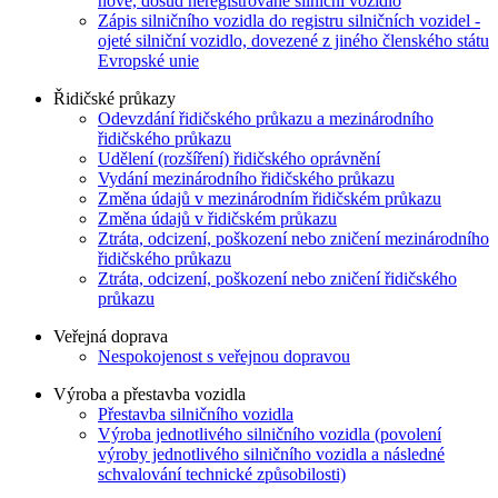
nové, dosud neregistrované silniční vozidlo
Zápis silničního vozidla do registru silničních vozidel -
ojeté silniční vozidlo, dovezené z jiného členského státu
Evropské unie
Řidičské průkazy
Odevzdání řidičského průkazu a mezinárodního
řidičského průkazu
Udělení (rozšíření) řidičského oprávnění
Vydání mezinárodního řidičského průkazu
Změna údajů v mezinárodním řidičském průkazu
Změna údajů v řidičském průkazu
Ztráta, odcizení, poškození nebo zničení mezinárodního
řidičského průkazu
Ztráta, odcizení, poškození nebo zničení řidičského
průkazu
Veřejná doprava
Nespokojenost s veřejnou dopravou
Výroba a přestavba vozidla
Přestavba silničního vozidla
Výroba jednotlivého silničního vozidla (povolení
výroby jednotlivého silničního vozidla a následné
schvalování technické způsobilosti)