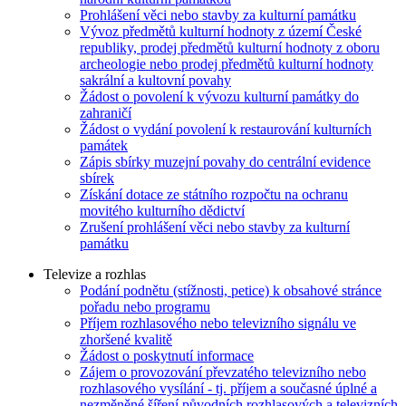
Prohlášení věci nebo stavby za kulturní památku
Vývoz předmětů kulturní hodnoty z území České
republiky, prodej předmětů kulturní hodnoty z oboru
archeologie nebo prodej předmětů kulturní hodnoty
sakrální a kultovní povahy
Žádost o povolení k vývozu kulturní památky do
zahraničí
Žádost o vydání povolení k restaurování kulturních
památek
Zápis sbírky muzejní povahy do centrální evidence
sbírek
Získání dotace ze státního rozpočtu na ochranu
movitého kulturního dědictví
Zrušení prohlášení věci nebo stavby za kulturní
památku
Televize a rozhlas
Podání podnětu (stížnosti, petice) k obsahové stránce
pořadu nebo programu
Příjem rozhlasového nebo televizního signálu ve
zhoršené kvalitě
Žádost o poskytnutí informace
Zájem o provozování převzatého televizního nebo
rozhlasového vysílání - tj. příjem a současné úplné a
nezměněné šíření původních rozhlasových a televizních