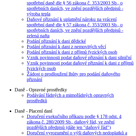
spotřební daně dle § 56 zákona č. 353/2003 Sb., o
spotřebních daních, ve znění pozdějších předpisů -
výroba tepla
Daňové přiznání k uplatnění nároku na vrácení
spotřební daně dle § 57 zákona č. 353/2003 Sb., o
spotřebních daních, ve znění pozdějších předpisů -
zelená nafta
Podání přiznání k dani dědické
Podání přiznání k dani z nemovitých věcí
Podání přiznání k dani z příjmů fyzických osob
Vznik povinnosti podat daňové přiznání k dani silniční
Vznik povinnosti podat daňové přiznání k dani z příjmů
fyzických osob
Žádost o prodloužení lhůty pro podání daňového
přiznání
Daně - Opravné prostředky
Podávání řádných a mimořádných opravných
prostředků
Daně - Placení daní
Doručení exekučního příkazu podle § 178 odst. 4
zákona č. 280/2009 Sb., daňový řád, ve znění
pozdějších předpisů (dále jen "daňový řád")
Doručení vyrozumění o výši daňových nedoplatků a