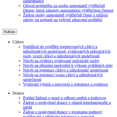
zaměstnance
Odvod pojistného za osobu samostatně výdělečně
činnou, která zahajuje samostatnou výdělečnou činnost
Žádost osoby samostatně výdělečně činné o snížení
zálohy na pojistné na veřejné zdravotní pojištění
Kultura
Církve
Nahlížení do rejstříků registrovaných církví a
náboženských společností, evidovaných právnických
osob, svazů církví a náboženských společností
Návrh na evidenci evidované právnické osoby
Návrh na přiznání oprávnění k výkonu zvláštních práv
Návrh na registraci církve a náboženské společnosti
Návrh na registraci svazu církví a náboženských
společností
Vydávání výpisů a potvrzení z registrace a evidence
Dotace
Podání žádosti o grant u odboru umění a knihoven
Žádost o poskytnutí dotace v oblasti kinematografie a
médií
Žádost o poskytnutí dotace v programu podpory
rozšiřování a přijímání informací v jazycích