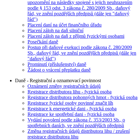
upozornění na následky spojené s jejich neuhrazením
podle § 153 odst. 3 zákona č. 280/2009 Sb., daňový
řád, ve znění pozdějších předpisů (dále jen "daňový
řád")
Placení daní na účet finančního úřadu
Placení záloh na daň silniční
Placení záloh na daň z příjmů fyzickými osobami
Posečkání daně
Postup při daňové exekuci podle zákona č. 280/2009
Sb., daňový řád, ve znění pozdějších předpisů (dále jen
"daňový řád")
Prominutí (příslušenství) daně
Žádost o vrácení přeplatku daně
Daně - Registrační a oznamovací povinnost
Oznámení změny registračních údajů
Registrace distributora lihu - fyzická osoba
Registrace distributora pohonných hmot - fyzická osoba
Registrace fyzické osoby povinné značit líh
Registrace k energetické dani - fyzická osoba
Registrace ke spotřební dani - fyzická osoba
Vydání povolení podle zákona č. 353/2003 Sb., o
spotřebních daních, ve znění pozdějších předpisů
Změna registračních údajů distributora lihu / zrušení
registrace distributora lihu