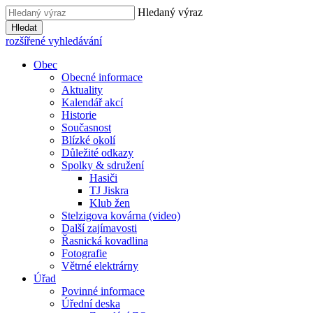
Hledaný výraz
Hledat
rozšířené vyhledávání
Obec
Obecné informace
Aktuality
Kalendář akcí
Historie
Současnost
Blízké okolí
Důležité odkazy
Spolky & sdružení
Hasiči
TJ Jiskra
Klub žen
Stelzigova kovárna (video)
Další zajímavosti
Řasnická kovadlina
Fotografie
Větrné elektrárny
Úřad
Povinné informace
Úřední deska