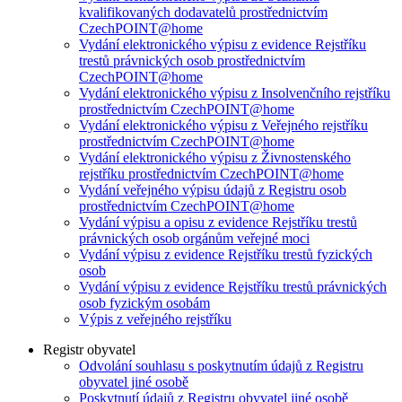
kvalifikovaných dodavatelů prostřednictvím
CzechPOINT@home
Vydání elektronického výpisu z evidence Rejstříku
trestů právnických osob prostřednictvím
CzechPOINT@home
Vydání elektronického výpisu z Insolvenčního rejstříku
prostřednictvím CzechPOINT@home
Vydání elektronického výpisu z Veřejného rejstříku
prostřednictvím CzechPOINT@home
Vydání elektronického výpisu z Živnostenského
rejstříku prostřednictvím CzechPOINT@home
Vydání veřejného výpisu údajů z Registru osob
prostřednictvím CzechPOINT@home
Vydání výpisu a opisu z evidence Rejstříku trestů
právnických osob orgánům veřejné moci
Vydání výpisu z evidence Rejstříku trestů fyzických
osob
Vydání výpisu z evidence Rejstříku trestů právnických
osob fyzickým osobám
Výpis z veřejného rejstříku
Registr obyvatel
Odvolání souhlasu s poskytnutím údajů z Registru
obyvatel jiné osobě
Poskytnutí údajů z Registru obyvatel jiné osobě