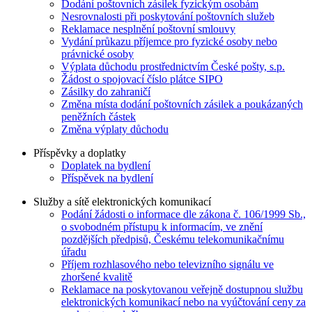
Dodání poštovních zásilek fyzickým osobám
Nesrovnalosti při poskytování poštovních služeb
Reklamace nesplnění poštovní smlouvy
Vydání průkazu příjemce pro fyzické osoby nebo
právnické osoby
Výplata důchodu prostřednictvím České pošty, s.p.
Žádost o spojovací číslo plátce SIPO
Zásilky do zahraničí
Změna místa dodání poštovních zásilek a poukázaných
peněžních částek
Změna výplaty důchodu
Příspěvky a doplatky
Doplatek na bydlení
Příspěvek na bydlení
Služby a sítě elektronických komunikací
Podání žádosti o informace dle zákona č. 106/1999 Sb.,
o svobodném přístupu k informacím, ve znění
pozdějších předpisů, Českému telekomunikačnímu
úřadu
Příjem rozhlasového nebo televizního signálu ve
zhoršené kvalitě
Reklamace na poskytovanou veřejně dostupnou službu
elektronických komunikací nebo na vyúčtování ceny za