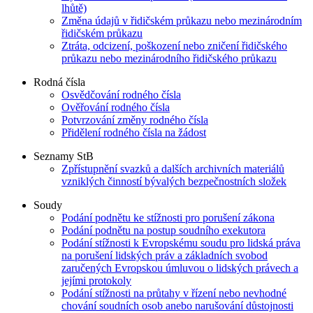
lhůtě)
Změna údajů v řidičském průkazu nebo mezinárodním
řidičském průkazu
Ztráta, odcizení, poškození nebo zničení řidičského
průkazu nebo mezinárodního řidičského průkazu
Rodná čísla
Osvědčování rodného čísla
Ověřování rodného čísla
Potvrzování změny rodného čísla
Přidělení rodného čísla na žádost
Seznamy StB
Zpřístupnění svazků a dalších archivních materiálů
vzniklých činností bývalých bezpečnostních složek
Soudy
Podání podnětu ke stížnosti pro porušení zákona
Podání podnětu na postup soudního exekutora
Podání stížnosti k Evropskému soudu pro lidská práva
na porušení lidských práv a základních svobod
zaručených Evropskou úmluvou o lidských právech a
jejími protokoly
Podání stížnosti na průtahy v řízení nebo nevhodné
chování soudních osob anebo narušování důstojnosti