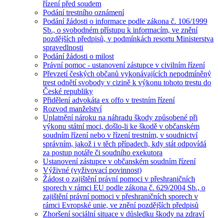
řízení před soudem
Podání trestního oznámení
Podání žádosti o informace podle zákona č. 106/1999
Sb., o svobodném přístupu k informacím, ve znění
pozdějších předpisů, v podmínkách resortu Ministerstva
spravedlnosti
Podání žádosti o milost
Právní pomoc - ustanovení zástupce v civilním řízení
Převzetí českých občanů vykonávajících nepodmíněný
trest odnětí svobody v cizině k výkonu tohoto trestu do
České republiky
Přidělení advokáta ex offo v trestním řízení
Rozvod manželství
Uplatnění nároku na náhradu škody způsobené při
výkonu státní moci, došlo-li ke škodě v občanském
soudním řízení nebo v řízení trestním, v soudnictví
správním, jakož i v těch případech, kdy stát odpovídá
za postup notáře či soudního exekutora
Ustanovení zástupce v občanském soudním řízení
Výživné (vyživovací povinnost)
Žádost o zajištění právní pomoci v přeshraničních
sporech v rámci EU podle zákona č. 629/2004 Sb., o
zajištění právní pomoci v přeshraničních sporech v
rámci Evropské unie, ve znění pozdějších předpisů
Zhoršení sociální situace v důsledku škody na zdraví