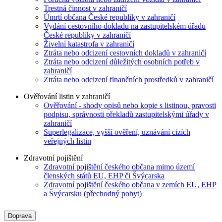
Trestná činnost v zahraničí
Úmrtí občana České republiky v zahraničí
Vydání cestovního dokladu na zastupitelském úřadu
České republiky v zahraničí
Živelní katastrofa v zahraničí
Ztráta nebo odcizení cestovních dokladů v zahraničí
Ztráta nebo odcizení důležitých osobních potřeb v
zahraničí
Ztráta nebo odcizení finančních prostředků v zahraničí
Ověřování listin v zahraničí
Ověřování - shody opisů nebo kopie s listinou, pravosti
podpisu, správnosti překladů zastupitelskými úřady v
zahraničí
Superlegalizace, vyšší ověření, uznávání cizích
veřejných listin
Zdravotní pojištění
Zdravotní pojištění českého občana mimo území
členských států EU, EHP či Švýcarska
Zdravotní pojištění českého občana v zemích EU, EHP
a Švýcarsku (přechodný pobyt)
Doprava