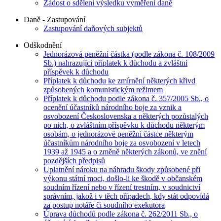
Žádost o sdělení výsledku vyměření daně
Daně - Zastupování
Zastupování daňových subjektů
Odškodnění
Jednorázová peněžní částka (podle zákona č. 108/2009
Sb.) nahrazující příplatek k důchodu a zvláštní
příspěvek k důchodu
Příplatek k důchodu ke zmírnění některých křivd
způsobených komunistickým režimem
Příplatek k důchodu podle zákona č. 357/2005 Sb., o
ocenění účastníků národního boje za vznik a
osvobození Československa a některých pozůstalých
po nich, o zvláštním příspěvku k důchodu některým
osobám, o jednorázové peněžní částce některým
účastníkům národního boje za osvobození v letech
1939 až 1945 a o změně některých zákonů, ve znění
pozdějších předpisů
Uplatnění nároku na náhradu škody způsobené při
výkonu státní moci, došlo-li ke škodě v občanském
soudním řízení nebo v řízení trestním, v soudnictví
správním, jakož i v těch případech, kdy stát odpovídá
za postup notáře či soudního exekutora
Úprava důchodů podle zákona č. 262/2011 Sb., o