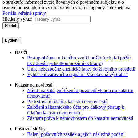
o struktuře informací zveřejňovaných o povinném subjektu a o
osnově popisu úkonů vykonávaných v rámci agendy naleznete na
Portálu veřejné správy
Hledaný výraz:
Hledat
Bydlení
Hasiči
Postup občana, u kterého vznikl požár (nebyl-li požár
likvidován jednotkou požární ochrany)
Únik nebezpečné chemické látky do životního prostředí
Vyhlášení varovného signálu "Všeobecná výstraha"
Katastr nemovitostí
Návrh na zahájení řízení o povolení vkladu do katastru
nemovitostí
Poskytování údajů z katastru nemovitostí
Založení zákaznického účtu pro dálkový přístup k
údajům katastru nemovitostí
Záznam práva k nemovitostem do katastru nemovitostí
Poštovní služby
Balení poštovních zásilek a jejich následné podání