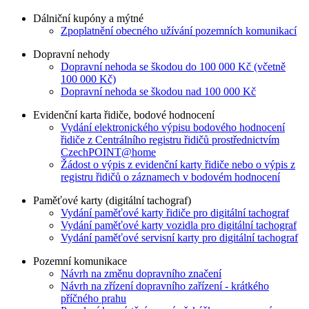
Dálniční kupóny a mýtné
Zpoplatnění obecného užívání pozemních komunikací
Dopravní nehody
Dopravní nehoda se škodou do 100 000 Kč (včetně
100 000 Kč)
Dopravní nehoda se škodou nad 100 000 Kč
Evidenční karta řidiče, bodové hodnocení
Vydání elektronického výpisu bodového hodnocení
řidiče z Centrálního registru řidičů prostřednictvím
CzechPOINT@home
Žádost o výpis z evidenční karty řidiče nebo o výpis z
registru řidičů o záznamech v bodovém hodnocení
Paměťové karty (digitální tachograf)
Vydání paměťové karty řidiče pro digitální tachograf
Vydání paměťové karty vozidla pro digitální tachograf
Vydání paměťové servisní karty pro digitální tachograf
Pozemní komunikace
Návrh na změnu dopravního značení
Návrh na zřízení dopravního zařízení - krátkého
příčného prahu