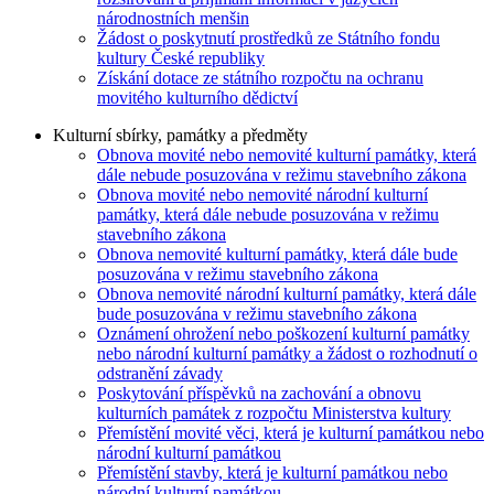
národnostních menšin
Žádost o poskytnutí prostředků ze Státního fondu
kultury České republiky
Získání dotace ze státního rozpočtu na ochranu
movitého kulturního dědictví
Kulturní sbírky, památky a předměty
Obnova movité nebo nemovité kulturní památky, která
dále nebude posuzována v režimu stavebního zákona
Obnova movité nebo nemovité národní kulturní
památky, která dále nebude posuzována v režimu
stavebního zákona
Obnova nemovité kulturní památky, která dále bude
posuzována v režimu stavebního zákona
Obnova nemovité národní kulturní památky, která dále
bude posuzována v režimu stavebního zákona
Oznámení ohrožení nebo poškození kulturní památky
nebo národní kulturní památky a žádost o rozhodnutí o
odstranění závady
Poskytování příspěvků na zachování a obnovu
kulturních památek z rozpočtu Ministerstva kultury
Přemístění movité věci, která je kulturní památkou nebo
národní kulturní památkou
Přemístění stavby, která je kulturní památkou nebo
národní kulturní památkou