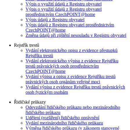
Výpis o využití údajů z Registru obyvatel
Výpis o využití údajů z Registru obyvatel
prostřednictvím CzechPOINT@home
Výpis údajů z Registru obyvatel
Výpis údajů z Registru obyvatel prostřednictvím
CzechPOINT@home
Změna údajů při zjištění nesouladu v Registru obyvatel
Rejstřík trestů
Vydání elektronického opisu z evidence přestupků
Rejstříku trestů
Vydání elektronického výpisu z evidence Rejstříku
trestů právnických osob prostřednictvím
CzechPOINT@home
Vydání výpisu a opisu z evidence Rejstříku trestů
právnických osob orgánům veřejné moci
Vydání výpisu z evidence Rejstříku trestů právnických
osob fyzickým osobám
Řidičské průkazy
Odevzdání řidičského průkazu nebo mezinárodního
řidičského průkazu
Udělení (rozšíření) řidičského oprávnění
Vydání mezinárodního řidičského průkazu
Výměna řidičského průkazu (v zákonem stanovené