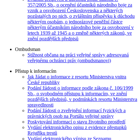
357/2005 Sb., o ocenění účastníků národního boje za
vznik a osvobození Československa a některých
pozůstalých po nich, o zvláštním příspěvku k důchodu
některým osobám, o jednorázové peněžní částce
některým účastníkům národního boje za osvobození v
letech 1939 až 1945 a o změně některých zákonů, ve
znění pozdějších předpisů
Ombudsman
Stížnost občana na práci veřejné správy adresovaná
veřejnému ochránci práv (ombudsmanovi)
Přístup k informacím
Jak žádat o informace z resortu Ministerstva vnitra
České republiky
Podání žádosti o informace podle zákona č. 106/1999
Sb., o svobodném přístupu k informacím, ve znění
pozdějších předpisů, v podmínkách resortu Ministerstva
spravedlnosti
Podání žádosti o zveřejnění informací fyzických a
právnických osob na Portálu veřejné správy
Poskytování informací o stavu životního prostředí
Vydání elektronického opisu z evidence přestupků
Rejstříku trestů
Vydání elektronického výpisu ze Seznamu