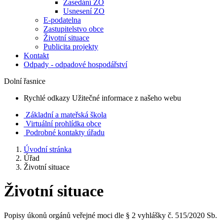
Zasedání ZO
Usnesení ZO
E-podatelna
Zastupitelstvo obce
Životní situace
Publicita projekty
Kontakt
Odpady - odpadové hospodářství
Dolní řasnice
Rychlé odkazy
Užitečné informace z našeho webu
Základní a mateřská škola
Virtuální prohlídka obce
Podrobné kontakty úřadu
Úvodní stránka
Úřad
Životní situace
Životní situace
Popisy úkonů orgánů veřejné moci dle § 2 vyhlášky č. 515/2020 Sb.