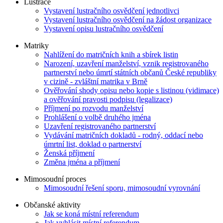
Lustrace
Vystavení lustračního osvědčení jednotlivci
Vystavení lustračního osvědčení na žádost organizace
Vystavení opisu lustračního osvědčení
Matriky
Nahlížení do matričních knih a sbírek listin
Narození, uzavření manželství, vznik registrovaného
partnerství nebo úmrtí státních občanů České republiky
v cizině - zvláštní matrika v Brně
Ověřování shody opisu nebo kopie s listinou (vidimace)
a ověřování pravosti podpisu (legalizace)
Příjmení po rozvodu manželství
Prohlášení o volbě druhého jména
Uzavření registrovaného partnerství
Vydávání matričních dokladů - rodný, oddací nebo
úmrtní list, doklad o partnerství
Ženská příjmení
Změna jména a příjmení
Mimosoudní proces
Mimosoudní řešení sporu, mimosoudní vyrovnání
Občanské aktivity
Jak se koná místní referendum
Jak vyhlásit místní referendum