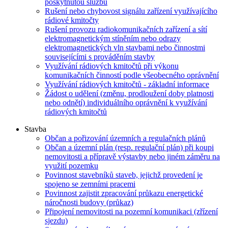
poskytnutou službu
Rušení nebo chybovost signálu zařízení využívajícího
rádiové kmitočty
Rušení provozu radiokomunikačních zařízení a sítí
elektromagnetickým stíněním nebo odrazy
elektromagnetických vln stavbami nebo činnostmi
souvisejícími s prováděním stavby
Využívání rádiových kmitočtů při výkonu
komunikačních činností podle všeobecného oprávnění
Využívání rádiových kmitočtů - základní informace
Žádost o udělení (změnu, prodloužení doby platnosti
nebo odnětí) individuálního oprávnění k využívání
rádiových kmitočtů
Stavba
Občan a pořizování územních a regulačních plánů
Občan a územní plán (resp. regulační plán) při koupi
nemovitosti a přípravě výstavby nebo jiném záměru na
využití pozemku
Povinnost stavebníků staveb, jejichž provedení je
spojeno se zemními pracemi
Povinnost zajistit zpracování průkazu energetické
náročnosti budovy (průkaz)
Připojení nemovitosti na pozemní komunikaci (zřízení
sjezdu)