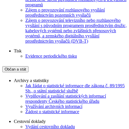
programů
Zájem o provozování rozhlasového vysílání
prostřednictvím pozemních vysílačů
Zájem o provozování televizního nebo rozhlasového
vysílání s původním programem prostřednictvím družic,
kabelových systémů nebo zvláštních přenosových
systémů, a zemského digitálního vysílání
prostřednictvím vysílačů (DVB-T)
Tisk
Evidence periodického tisku
Občan a stát
Archivy a statistiky
Jak žádat o statistické informace dle zákona č. 89/1995
Sb., o státní statistické službě
Vyplňování a zasílání statistických informací
respondenty Českého statistického úřadu
Využívání archivních informací
Žádost o statistické informace
Cestovní doklady
Vydání cestovního dokladu