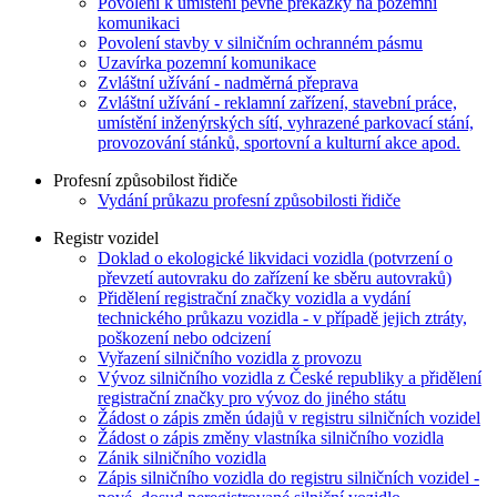
Povolení k umístění pevné překážky na pozemní
komunikaci
Povolení stavby v silničním ochranném pásmu
Uzavírka pozemní komunikace
Zvláštní užívání - nadměrná přeprava
Zvláštní užívání - reklamní zařízení, stavební práce,
umístění inženýrských sítí, vyhrazené parkovací stání,
provozování stánků, sportovní a kulturní akce apod.
Profesní způsobilost řidiče
Vydání průkazu profesní způsobilosti řidiče
Registr vozidel
Doklad o ekologické likvidaci vozidla (potvrzení o
převzetí autovraku do zařízení ke sběru autovraků)
Přidělení registrační značky vozidla a vydání
technického průkazu vozidla - v případě jejich ztráty,
poškození nebo odcizení
Vyřazení silničního vozidla z provozu
Vývoz silničního vozidla z České republiky a přidělení
registrační značky pro vývoz do jiného státu
Žádost o zápis změn údajů v registru silničních vozidel
Žádost o zápis změny vlastníka silničního vozidla
Zánik silničního vozidla
Zápis silničního vozidla do registru silničních vozidel -