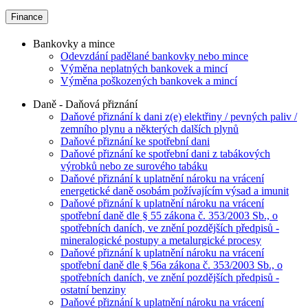
Finance
Bankovky a mince
Odevzdání padělané bankovky nebo mince
Výměna neplatných bankovek a mincí
Výměna poškozených bankovek a mincí
Daně - Daňová přiznání
Daňové přiznání k dani z(e) elektřiny / pevných paliv /
zemního plynu a některých dalších plynů
Daňové přiznání ke spotřební dani
Daňové přiznání ke spotřební dani z tabákových
výrobků nebo ze surového tabáku
Daňové přiznání k uplatnění nároku na vrácení
energetické daně osobám požívajícím výsad a imunit
Daňové přiznání k uplatnění nároku na vrácení
spotřební daně dle § 55 zákona č. 353/2003 Sb., o
spotřebních daních, ve znění pozdějších předpisů -
mineralogické postupy a metalurgické procesy
Daňové přiznání k uplatnění nároku na vrácení
spotřební daně dle § 56a zákona č. 353/2003 Sb., o
spotřebních daních, ve znění pozdějších předpisů -
ostatní benziny
Daňové přiznání k uplatnění nároku na vrácení