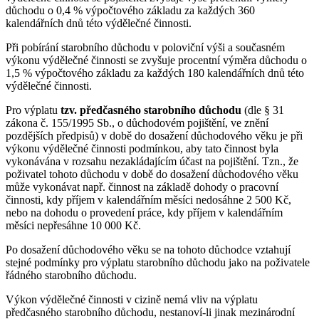
důchodu o 0,4 % výpočtového základu za každých 360
kalendářních dnů této výdělečné činnosti.
Při pobírání starobního důchodu v poloviční výši a současném
výkonu výdělečné činnosti se zvyšuje procentní výměra důchodu o
1,5 % výpočtového základu za každých 180 kalendářních dnů této
výdělečné činnosti.
Pro výplatu
tzv. předčasného starobního důchodu
(dle § 31
zákona č. 155/1995 Sb., o důchodovém pojištění, ve znění
pozdějších předpisů) v době do dosažení důchodového věku je při
výkonu výdělečné činnosti podmínkou, aby tato činnost byla
vykonávána v rozsahu nezakládajícím účast na pojištění. Tzn., že
poživatel tohoto důchodu v době do dosažení důchodového věku
může vykonávat např. činnost na základě dohody o pracovní
činnosti, kdy příjem v kalendářním měsíci nedosáhne 2 500 Kč,
nebo na dohodu o provedení práce, kdy příjem v kalendářním
měsíci nepřesáhne 10 000 Kč.
Po dosažení důchodového věku se na tohoto důchodce vztahují
stejné podmínky pro výplatu starobního důchodu jako na poživatele
řádného starobního důchodu.
Výkon výdělečné činnosti v cizině nemá vliv na výplatu
předčasného starobního důchodu, nestanoví-li jinak mezinárodní