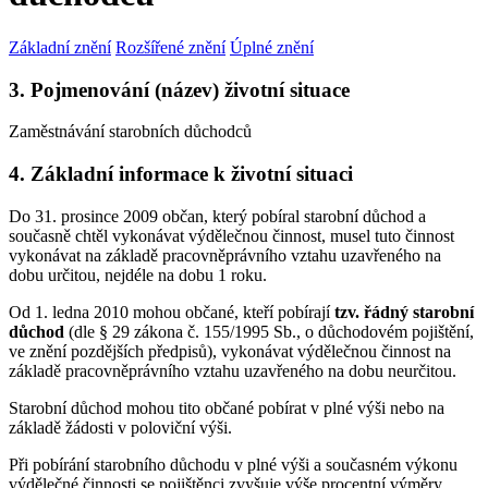
Základní znění
Rozšířené znění
Úplné znění
3. Pojmenování (název) životní situace
Zaměstnávání starobních důchodců
4. Základní informace k životní situaci
Do 31. prosince 2009 občan, který pobíral starobní důchod a
současně chtěl vykonávat výdělečnou činnost, musel tuto činnost
vykonávat na základě pracovněprávního vztahu uzavřeného na
dobu určitou, nejdéle na dobu 1 roku.
Od 1. ledna 2010 mohou občané, kteří pobírají
tzv. řádný starobní
důchod
(dle § 29 zákona č. 155/1995 Sb., o důchodovém pojištění,
ve znění pozdějších předpisů), vykonávat výdělečnou činnost na
základě pracovněprávního vztahu uzavřeného na dobu neurčitou.
Starobní důchod mohou tito občané pobírat v plné výši nebo na
základě žádosti v poloviční výši.
Při pobírání starobního důchodu v plné výši a současném výkonu
výdělečné činnosti se pojištěnci zvyšuje výše procentní výměry