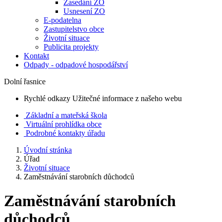
Zasedání ZO
Usnesení ZO
E-podatelna
Zastupitelstvo obce
Životní situace
Publicita projekty
Kontakt
Odpady - odpadové hospodářství
Dolní řasnice
Rychlé odkazy
Užitečné informace z našeho webu
Základní a mateřská škola
Virtuální prohlídka obce
Podrobné kontakty úřadu
Úvodní stránka
Úřad
Životní situace
Zaměstnávání starobních důchodců
Zaměstnávání starobních
důchodců