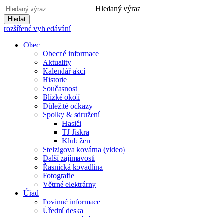
Hledaný výraz
Hledat
rozšířené vyhledávání
Obec
Obecné informace
Aktuality
Kalendář akcí
Historie
Současnost
Blízké okolí
Důležité odkazy
Spolky & sdružení
Hasiči
TJ Jiskra
Klub žen
Stelzigova kovárna (video)
Další zajímavosti
Řasnická kovadlina
Fotografie
Větrné elektrárny
Úřad
Povinné informace
Úřední deska