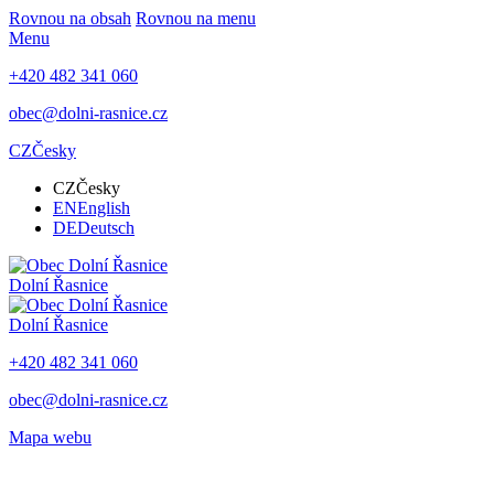
Rovnou na obsah
Rovnou na menu
Menu
+420 482 341 060
obec@dolni-rasnice.cz
CZ
Česky
CZ
Česky
EN
English
DE
Deutsch
Dolní Řasnice
Dolní Řasnice
+420 482 341 060
obec@dolni-rasnice.cz
Mapa webu