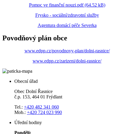
Pomoc ve finanční nouzi.pdf (64.52 kB)
Frysko - sociální/zdravotní služby
Agentura domácí péče Severka
Povodňový plán obce
www.edpp.cz/povodnovy-plan/dolni-rasnice/
www.edpp.cz/zarizeni/dolni-rasnice/
Obecní úřad
Obec Dolní Řasnice
č.p. 153, 464 01 Frýdlant
Tel.:
+420 482 341 060
Mob.:
+420 724 023 990
Úřední hodiny
Pondělí: