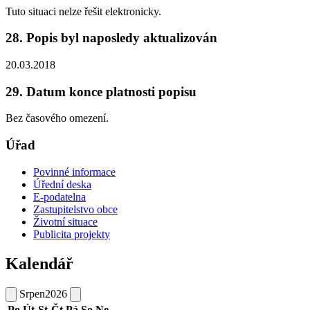
Tuto situaci nelze řešit elektronicky.
28. Popis byl naposledy aktualizován
20.03.2018
29. Datum konce platnosti popisu
Bez časového omezení.
Úřad
Povinné informace
Úřední deska
E-podatelna
Zastupitelstvo obce
Životní situace
Publicita projekty
Kalendář
Srpen
2026
Po
Út
St
Čt
Pá
So
Ne