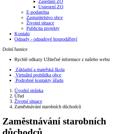
Zasedání ZO
Usnesení ZO
E-podatelna
Zastupitelstvo obce
Životní situace
Publicita projekty
Kontakt
Odpady - odpadové hospodářství
Dolní řasnice
Rychlé odkazy
Užitečné informace z našeho webu
Základní a mateřská škola
Virtuální prohlídka obce
Podrobné kontakty úřadu
Úvodní stránka
Úřad
Životní situace
Zaměstnávání starobních důchodců
Zaměstnávání starobních
důchodců