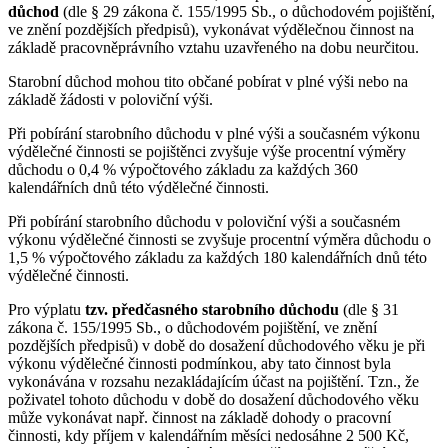
důchod
(dle § 29 zákona č. 155/1995 Sb., o důchodovém pojištění,
ve znění pozdějších předpisů), vykonávat výdělečnou činnost na
základě pracovněprávního vztahu uzavřeného na dobu neurčitou.
Starobní důchod mohou tito občané pobírat v plné výši nebo na
základě žádosti v poloviční výši.
Při pobírání starobního důchodu v plné výši a současném výkonu
výdělečné činnosti se pojištěnci zvyšuje výše procentní výměry
důchodu o 0,4 % výpočtového základu za každých 360
kalendářních dnů této výdělečné činnosti.
Při pobírání starobního důchodu v poloviční výši a současném
výkonu výdělečné činnosti se zvyšuje procentní výměra důchodu o
1,5 % výpočtového základu za každých 180 kalendářních dnů této
výdělečné činnosti.
Pro výplatu
tzv. předčasného starobního důchodu
(dle § 31
zákona č. 155/1995 Sb., o důchodovém pojištění, ve znění
pozdějších předpisů) v době do dosažení důchodového věku je při
výkonu výdělečné činnosti podmínkou, aby tato činnost byla
vykonávána v rozsahu nezakládajícím účast na pojištění. Tzn., že
poživatel tohoto důchodu v době do dosažení důchodového věku
může vykonávat např. činnost na základě dohody o pracovní
činnosti, kdy příjem v kalendářním měsíci nedosáhne 2 500 Kč,