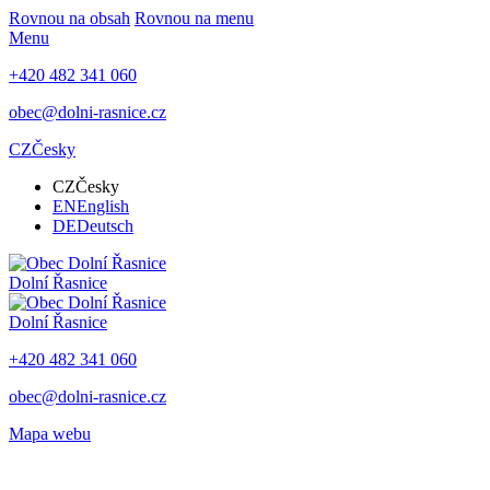
Rovnou na obsah
Rovnou na menu
Menu
+420 482 341 060
obec@dolni-rasnice.cz
CZ
Česky
CZ
Česky
EN
English
DE
Deutsch
Dolní Řasnice
Dolní Řasnice
+420 482 341 060
obec@dolni-rasnice.cz
Mapa webu