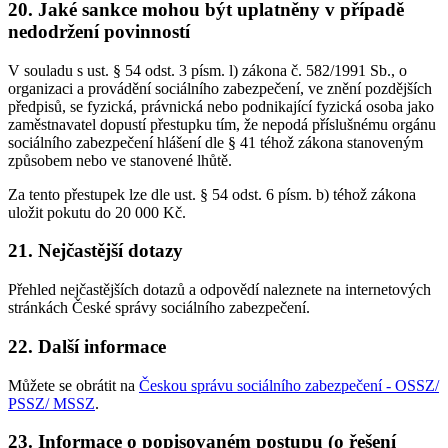
20. Jaké sankce mohou být uplatněny v případě
nedodržení povinností
V souladu s ust. § 54 odst. 3 písm. l) zákona č. 582/1991 Sb., o
organizaci a provádění sociálního zabezpečení, ve znění pozdějších
předpisů, se fyzická, právnická nebo podnikající fyzická osoba jako
zaměstnavatel dopustí přestupku tím, že nepodá příslušnému orgánu
sociálního zabezpečení hlášení dle § 41 téhož zákona stanoveným
způsobem nebo ve stanovené lhůtě.
Za tento přestupek lze dle ust. § 54 odst. 6 písm. b) téhož zákona
uložit pokutu do 20 000 Kč.
21. Nejčastější dotazy
Přehled nejčastějších dotazů a odpovědí naleznete na internetových
stránkách České správy sociálního zabezpečení.
22. Další informace
Můžete se obrátit na
Českou správu sociálního zabezpečení - OSSZ/
PSSZ/ MSSZ
.
23. Informace o popisovaném postupu (o řešení