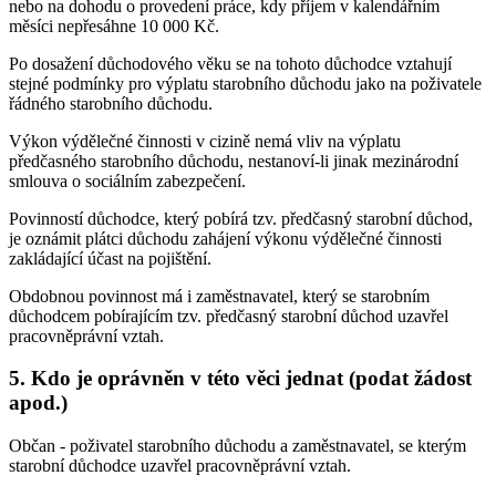
nebo na dohodu o provedení práce, kdy příjem v kalendářním
měsíci nepřesáhne 10 000 Kč.
Po dosažení důchodového věku se na tohoto důchodce vztahují
stejné podmínky pro výplatu starobního důchodu jako na poživatele
řádného starobního důchodu.
Výkon výdělečné činnosti v cizině nemá vliv na výplatu
předčasného starobního důchodu, nestanoví-li jinak mezinárodní
smlouva o sociálním zabezpečení.
Povinností důchodce, který pobírá tzv. předčasný starobní důchod,
je oznámit plátci důchodu zahájení výkonu výdělečné činnosti
zakládající účast na pojištění.
Obdobnou povinnost má i zaměstnavatel, který se starobním
důchodcem pobírajícím tzv. předčasný starobní důchod uzavřel
pracovněprávní vztah.
5. Kdo je oprávněn v této věci jednat (podat žádost
apod.)
Občan - poživatel starobního důchodu a zaměstnavatel, se kterým
starobní důchodce uzavřel pracovněprávní vztah.