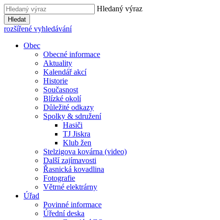
Hledaný výraz
Hledat
rozšířené vyhledávání
Obec
Obecné informace
Aktuality
Kalendář akcí
Historie
Současnost
Blízké okolí
Důležité odkazy
Spolky & sdružení
Hasiči
TJ Jiskra
Klub žen
Stelzigova kovárna (video)
Další zajímavosti
Řasnická kovadlina
Fotografie
Větrné elektrárny
Úřad
Povinné informace
Úřední deska