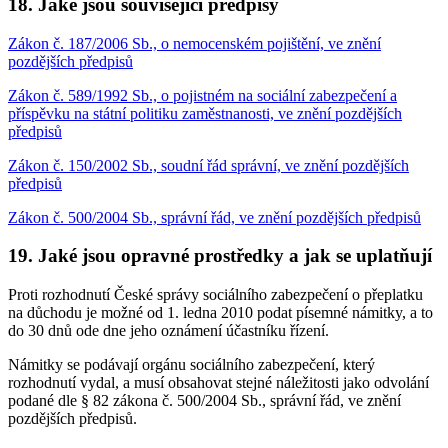
18. Jaké jsou související předpisy
Zákon č. 187/2006 Sb., o nemocenském pojištění, ve znění
pozdějších předpisů
Zákon č. 589/1992 Sb., o pojistném na sociální zabezpečení a
příspěvku na státní politiku zaměstnanosti, ve znění pozdějších
předpisů
Zákon č. 150/2002 Sb., soudní řád správní, ve znění pozdějších
předpisů
Zákon č. 500/2004 Sb., správní řád, ve znění pozdějších předpisů
19. Jaké jsou opravné prostředky a jak se uplatňují
Proti rozhodnutí České správy sociálního zabezpečení o přeplatku
na důchodu je možné od 1. ledna 2010 podat písemné námitky, a to
do 30 dnů ode dne jeho oznámení účastníku řízení.
Námitky se podávají orgánu sociálního zabezpečení, který
rozhodnutí vydal, a musí obsahovat stejné náležitosti jako odvolání
podané dle § 82 zákona č. 500/2004 Sb., správní řád, ve znění
pozdějších předpisů.