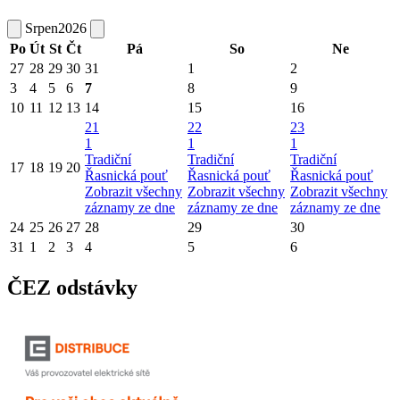
Srpen
2026
Po
Út
St
Čt
Pá
So
Ne
27
28
29
30
31
1
2
3
4
5
6
7
8
9
10
11
12
13
14
15
16
21
22
23
1
1
1
Tradiční
Tradiční
Tradiční
17
18
19
20
Řasnická pouť
Řasnická pouť
Řasnická pouť
Zobrazit všechny
Zobrazit všechny
Zobrazit všechny
záznamy ze dne
záznamy ze dne
záznamy ze dne
24
25
26
27
28
29
30
31
1
2
3
4
5
6
ČEZ odstávky