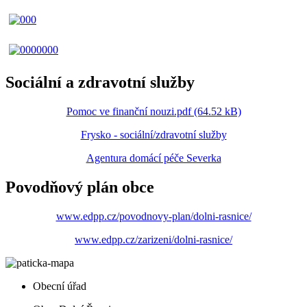
Sociální a zdravotní služby
Pomoc ve finanční nouzi.pdf (64.52 kB)
Frysko - sociální/zdravotní služby
Agentura domácí péče Severka
Povodňový plán obce
www.edpp.cz/povodnovy-plan/dolni-rasnice/
www.edpp.cz/zarizeni/dolni-rasnice/
Obecní úřad