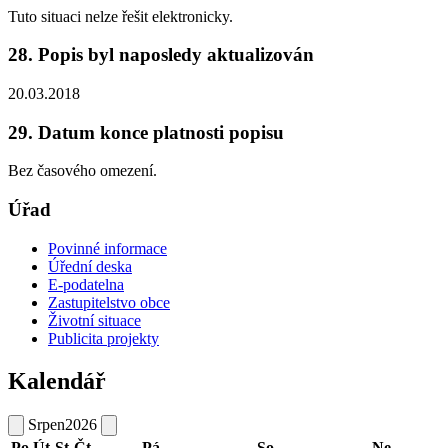
Tuto situaci nelze řešit elektronicky.
28. Popis byl naposledy aktualizován
20.03.2018
29. Datum konce platnosti popisu
Bez časového omezení.
Úřad
Povinné informace
Úřední deska
E-podatelna
Zastupitelstvo obce
Životní situace
Publicita projekty
Kalendář
Srpen
2026
Po
Út
St
Čt
Pá
So
Ne