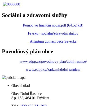
Sociální a zdravotní služby
Pomoc ve finanční nouzi.pdf (64.52 kB)
Frysko - sociální/zdravotní služby
Agentura domácí péče Severka
Povodňový plán obce
www.edpp.cz/povodnovy-plan/dolni-rasnice/
www.edpp.cz/zarizeni/dolni-rasnice/
Obecní úřad
Obec Dolní Řasnice
č.p. 153, 464 01 Frýdlant
Tel.:
+420 482 341 060