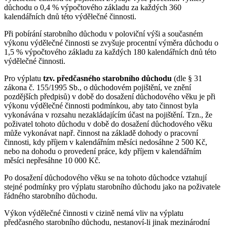
důchodu o 0,4 % výpočtového základu za každých 360
kalendářních dnů této výdělečné činnosti.
Při pobírání starobního důchodu v poloviční výši a současném
výkonu výdělečné činnosti se zvyšuje procentní výměra důchodu o
1,5 % výpočtového základu za každých 180 kalendářních dnů této
výdělečné činnosti.
Pro výplatu
tzv. předčasného starobního důchodu
(dle § 31
zákona č. 155/1995 Sb., o důchodovém pojištění, ve znění
pozdějších předpisů) v době do dosažení důchodového věku je při
výkonu výdělečné činnosti podmínkou, aby tato činnost byla
vykonávána v rozsahu nezakládajícím účast na pojištění. Tzn., že
poživatel tohoto důchodu v době do dosažení důchodového věku
může vykonávat např. činnost na základě dohody o pracovní
činnosti, kdy příjem v kalendářním měsíci nedosáhne 2 500 Kč,
nebo na dohodu o provedení práce, kdy příjem v kalendářním
měsíci nepřesáhne 10 000 Kč.
Po dosažení důchodového věku se na tohoto důchodce vztahují
stejné podmínky pro výplatu starobního důchodu jako na poživatele
řádného starobního důchodu.
Výkon výdělečné činnosti v cizině nemá vliv na výplatu
předčasného starobního důchodu, nestanoví-li jinak mezinárodní