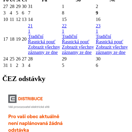
27
28
29
30
31
1
2
3
4
5
6
7
8
9
10
11
12
13
14
15
16
21
22
23
1
1
1
Tradiční
Tradiční
Tradiční
17
18
19
20
Řasnická pouť
Řasnická pouť
Řasnická pouť
Zobrazit všechny
Zobrazit všechny
Zobrazit všechny
záznamy ze dne
záznamy ze dne
záznamy ze dne
24
25
26
27
28
29
30
31
1
2
3
4
5
6
ČEZ odstávky