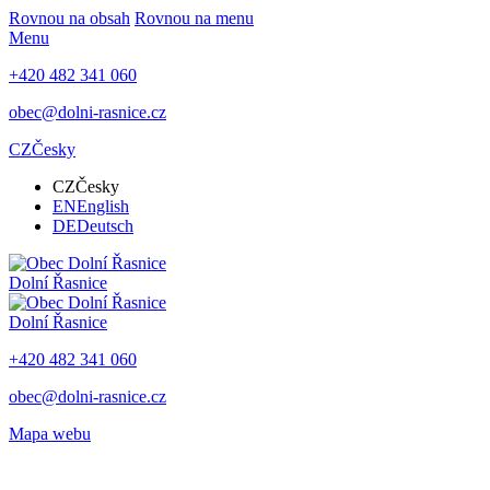
Rovnou na obsah
Rovnou na menu
Menu
+420 482 341 060
obec@dolni-rasnice.cz
CZ
Česky
CZ
Česky
EN
English
DE
Deutsch
Dolní Řasnice
Dolní Řasnice
+420 482 341 060
obec@dolni-rasnice.cz
Mapa webu