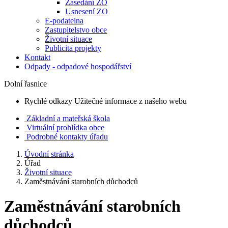
Zasedání ZO
Usnesení ZO
E-podatelna
Zastupitelstvo obce
Životní situace
Publicita projekty
Kontakt
Odpady - odpadové hospodářství
Dolní řasnice
Rychlé odkazy
Užitečné informace z našeho webu
Základní a mateřská škola
Virtuální prohlídka obce
Podrobné kontakty úřadu
Úvodní stránka
Úřad
Životní situace
Zaměstnávání starobních důchodců
Zaměstnávání starobních
důchodců