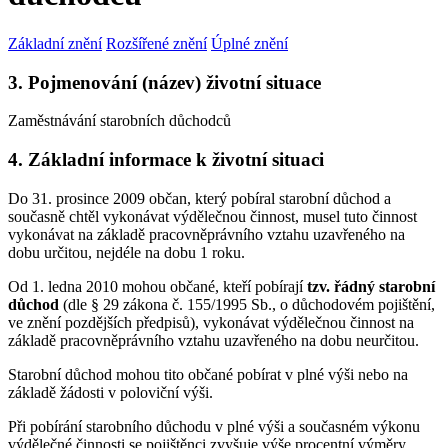
Základní znění
Rozšířené znění
Úplné znění
3. Pojmenování (název) životní situace
Zaměstnávání starobních důchodců
4. Základní informace k životní situaci
Do 31. prosince 2009 občan, který pobíral starobní důchod a
současně chtěl vykonávat výdělečnou činnost, musel tuto činnost
vykonávat na základě pracovněprávního vztahu uzavřeného na
dobu určitou, nejdéle na dobu 1 roku.
Od 1. ledna 2010 mohou občané, kteří pobírají
tzv. řádný starobní
důchod
(dle § 29 zákona č. 155/1995 Sb., o důchodovém pojištění,
ve znění pozdějších předpisů), vykonávat výdělečnou činnost na
základě pracovněprávního vztahu uzavřeného na dobu neurčitou.
Starobní důchod mohou tito občané pobírat v plné výši nebo na
základě žádosti v poloviční výši.
Při pobírání starobního důchodu v plné výši a současném výkonu
výdělečné činnosti se pojištěnci zvyšuje výše procentní výměry