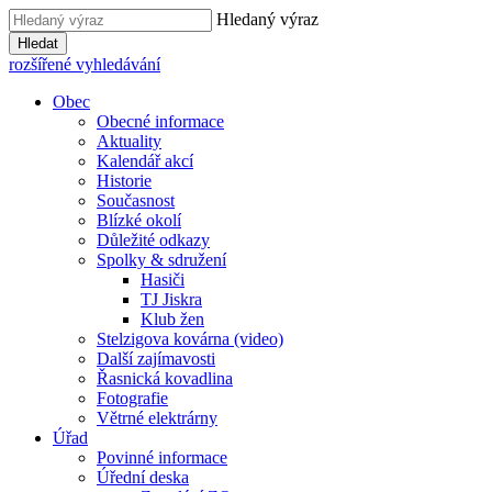
Hledaný výraz
Hledat
rozšířené vyhledávání
Obec
Obecné informace
Aktuality
Kalendář akcí
Historie
Současnost
Blízké okolí
Důležité odkazy
Spolky & sdružení
Hasiči
TJ Jiskra
Klub žen
Stelzigova kovárna (video)
Další zajímavosti
Řasnická kovadlina
Fotografie
Větrné elektrárny
Úřad
Povinné informace
Úřední deska