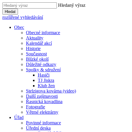
Hledaný výraz
Hledat
rozšířené vyhledávání
Obec
Obecné informace
Aktuality
Kalendář akcí
Historie
Současnost
Blízké okolí
Důležité odkazy
Spolky & sdružení
Hasiči
TJ Jiskra
Klub žen
Stelzigova kovárna (video)
Další zajímavosti
Řasnická kovadlina
Fotografie
Větrné elektrárny
Úřad
Povinné informace
Úřední deska