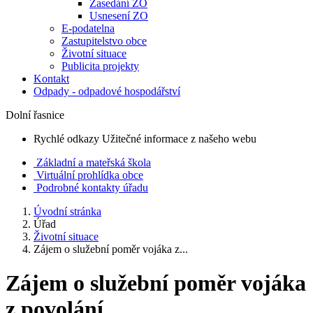
Zasedání ZO
Usnesení ZO
E-podatelna
Zastupitelstvo obce
Životní situace
Publicita projekty
Kontakt
Odpady - odpadové hospodářství
Dolní řasnice
Rychlé odkazy
Užitečné informace z našeho webu
Základní a mateřská škola
Virtuální prohlídka obce
Podrobné kontakty úřadu
Úvodní stránka
Úřad
Životní situace
Zájem o služební poměr vojáka z...
Zájem o služební poměr vojáka
z povolání