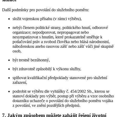
Další podmínky pro povolání do služebního poměru:
složit vojenskou přísahu (v rámci výběru),
nebýt členem politické strany, politického hnutí, odborové
organizace; nepodporovat, nepropagovat nebo
nesympatizovat s hnutím, které prokazatelně směřuje k
potlačování práv a svobod člověka nebo hlásá národnostní,
náboženskou anebo rasovou zášť nebo zášť vůči jiné skupině
osob,
být trestně bezúhonný,
být zdravotně způsobilý k výkonu služby,
splňovat kvalifikační předpoklady stanovené pro služební
zařazení,
podrobit se výběru dle vyhlášky č. 454/2002 Sb., kterou se
stanoví doklady pro výběr, postup při výběru a vzor osobního
dotazníku uchazeče o povolání do služebního poměru vojáka
z povolání, ve znění pozdějších předpisů.
7. Jakým způsobem můžete zahájit řešení životní