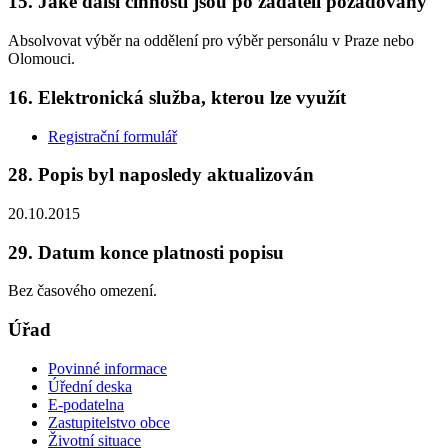
15. Jaké další činnosti jsou po žadateli požadovány
Absolvovat výběr na oddělení pro výběr personálu v Praze nebo
Olomouci.
16. Elektronická služba, kterou lze využít
Registrační formulář
28. Popis byl naposledy aktualizován
20.10.2015
29. Datum konce platnosti popisu
Bez časového omezení.
Úřad
Povinné informace
Úřední deska
E-podatelna
Zastupitelstvo obce
Životní situace