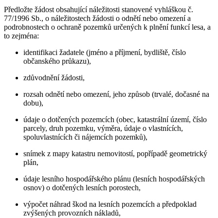
Předložte žádost obsahující náležitosti stanovené vyhláškou č.
77/1996 Sb., o náležitostech žádosti o odnětí nebo omezení a
podrobnostech o ochraně pozemků určených k plnění funkcí lesa, a
to zejména:
identifikaci žadatele (jméno a příjmení, bydliště, číslo
občanského průkazu),
zdůvodnění žádosti,
rozsah odnětí nebo omezení, jeho způsob (trvalé, dočasné na
dobu),
údaje o dotčených pozemcích (obec, katastrální území, číslo
parcely, druh pozemku, výměra, údaje o vlastnících,
spoluvlastnících či nájemcích pozemků),
snímek z mapy katastru nemovitostí, popřípadě geometrický
plán,
údaje lesního hospodářského plánu (lesních hospodářských
osnov) o dotčených lesních porostech,
výpočet náhrad škod na lesních pozemcích a předpoklad
zvýšených provozních nákladů,