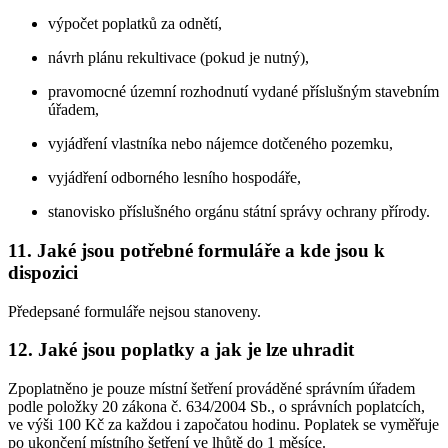
výpočet poplatků za odnětí,
návrh plánu rekultivace (pokud je nutný),
pravomocné územní rozhodnutí vydané příslušným stavebním
úřadem,
vyjádření vlastníka nebo nájemce dotčeného pozemku,
vyjádření odborného lesního hospodáře,
stanovisko příslušného orgánu státní správy ochrany přírody.
11. Jaké jsou potřebné formuláře a kde jsou k
dispozici
Předepsané formuláře nejsou stanoveny.
12. Jaké jsou poplatky a jak je lze uhradit
Zpoplatněno je pouze místní šetření prováděné správním úřadem
podle položky 20 zákona č. 634/2004 Sb., o správních poplatcích,
ve výši 100 Kč za každou i započatou hodinu. Poplatek se vyměřuje
po ukončení místního šetření ve lhůtě do 1 měsíce.