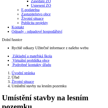
Zasedání ZO
Usnesení ZO
E-podatelna
Zastupitelstvo obce
Životní situace
Publicita projekty
Kontakt
Odpady - odpadové hospodářství
Dolní řasnice
Rychlé odkazy
Užitečné informace z našeho webu
Základní a mateřská škola
Virtuální prohlídka obce
Podrobné kontakty úřadu
Úvodní stránka
Úřad
Životní situace
Umístění stavby na lesním pozemku
Umístění stavby na lesním
pozemku