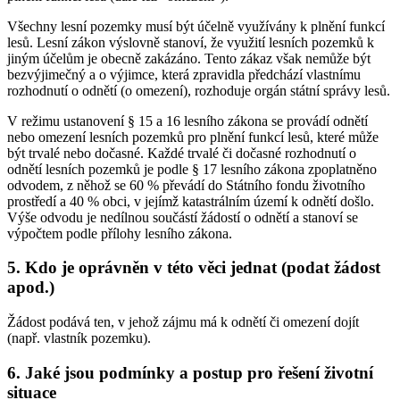
Všechny lesní pozemky musí být účelně využívány k plnění funkcí
lesů. Lesní zákon výslovně stanoví, že využití lesních pozemků k
jiným účelům je obecně zakázáno. Tento zákaz však nemůže být
bezvýjimečný a o výjimce, která zpravidla předchází vlastnímu
rozhodnutí o odnětí (o omezení), rozhoduje orgán státní správy lesů.
V režimu ustanovení § 15 a 16 lesního zákona se provádí odnětí
nebo omezení lesních pozemků pro plnění funkcí lesů, které může
být trvalé nebo dočasné. Každé trvalé či dočasné rozhodnutí o
odnětí lesních pozemků je podle § 17 lesního zákona zpoplatněno
odvodem, z něhož se 60 % převádí do Státního fondu životního
prostředí a 40 % obci, v jejímž katastrálním území k odnětí došlo.
Výše odvodu je nedílnou součástí žádostí o odnětí a stanoví se
výpočtem podle přílohy lesního zákona.
5. Kdo je oprávněn v této věci jednat (podat žádost
apod.)
Žádost podává ten, v jehož zájmu má k odnětí či omezení dojít
(např. vlastník pozemku).
6. Jaké jsou podmínky a postup pro řešení životní
situace