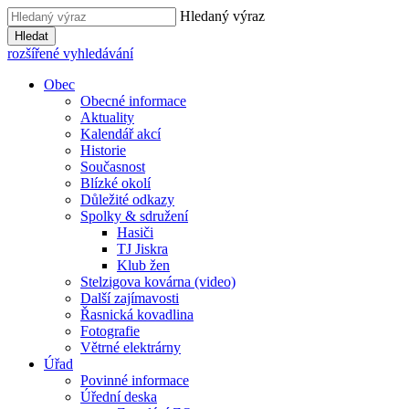
Hledaný výraz
Hledat
rozšířené vyhledávání
Obec
Obecné informace
Aktuality
Kalendář akcí
Historie
Současnost
Blízké okolí
Důležité odkazy
Spolky & sdružení
Hasiči
TJ Jiskra
Klub žen
Stelzigova kovárna (video)
Další zajímavosti
Řasnická kovadlina
Fotografie
Větrné elektrárny
Úřad
Povinné informace
Úřední deska