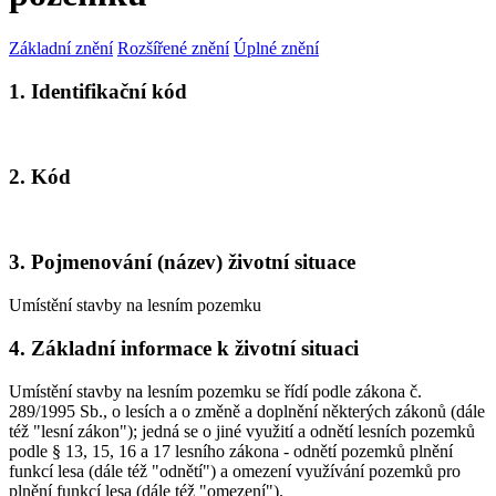
Základní znění
Rozšířené znění
Úplné znění
1. Identifikační kód
2. Kód
3. Pojmenování (název) životní situace
Umístění stavby na lesním pozemku
4. Základní informace k životní situaci
Umístění stavby na lesním pozemku se řídí podle zákona č.
289/1995 Sb., o lesích a o změně a doplnění některých zákonů (dále
též "lesní zákon"); jedná se o jiné využití a odnětí lesních pozemků
podle § 13, 15, 16 a 17 lesního zákona - odnětí pozemků plnění
funkcí lesa (dále též "odnětí") a omezení využívání pozemků pro
plnění funkcí lesa (dále též "omezení").