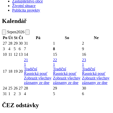
Zastupitelstvo obce
Životní situace
Publicita projekty
Kalendář
Srpen
2026
Po
Út
St
Čt
Pá
So
Ne
27
28
29
30
31
1
2
3
4
5
6
7
8
9
10
11
12
13
14
15
16
21
22
23
1
1
1
Tradiční
Tradiční
Tradiční
17
18
19
20
Řasnická pouť
Řasnická pouť
Řasnická pouť
Zobrazit všechny
Zobrazit všechny
Zobrazit všechny
záznamy ze dne
záznamy ze dne
záznamy ze dne
24
25
26
27
28
29
30
31
1
2
3
4
5
6
ČEZ odstávky