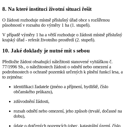
8. Na které instituci životní situaci řešit
O žádosti rozhoduje místně příslušný úřad obce s rozšířenou
působností v rozsahu do výměry 1 ha (1. stupeň).
V případě výměry 1 ha a větší rozhoduje o žádosti místně příslušný
krajský úřad - referát životního prostředí (2. stupeň).
10. Jaké doklady je nutné mít s sebou
Předložte žádost obsahující náležitosti stanovené vyhláškou č.
77/1996 Sb., o náležitostech žádosti o odnětí nebo omezení a
podrobnostech o ochraně pozemků určených k plnění funkcí lesa, a
to zejména:
identifikaci žadatele (jméno a příjmení, bydliště, číslo
občanského průkazu),
zdůvodnění žádosti,
rozsah odnětí nebo omezení, jeho způsob (trvalé, dočasné na
dobu),
údaje o dotčených pozemcích (obec, katastrální území, číslo