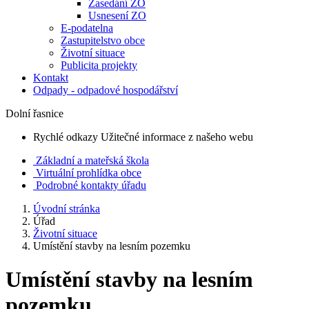
Zasedání ZO
Usnesení ZO
E-podatelna
Zastupitelstvo obce
Životní situace
Publicita projekty
Kontakt
Odpady - odpadové hospodářství
Dolní řasnice
Rychlé odkazy
Užitečné informace z našeho webu
Základní a mateřská škola
Virtuální prohlídka obce
Podrobné kontakty úřadu
Úvodní stránka
Úřad
Životní situace
Umístění stavby na lesním pozemku
Umístění stavby na lesním
pozemku