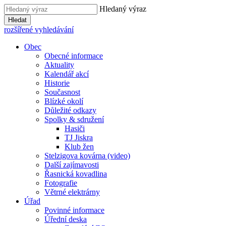
Hledaný výraz
Hledat
rozšířené vyhledávání
Obec
Obecné informace
Aktuality
Kalendář akcí
Historie
Současnost
Blízké okolí
Důležité odkazy
Spolky & sdružení
Hasiči
TJ Jiskra
Klub žen
Stelzigova kovárna (video)
Další zajímavosti
Řasnická kovadlina
Fotografie
Větrné elektrárny
Úřad
Povinné informace
Úřední deska