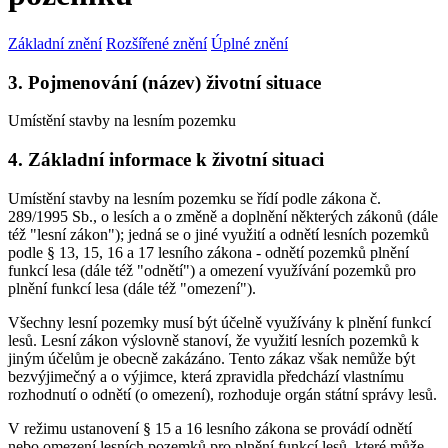
Základní znění
Rozšířené znění
Úplné znění
3. Pojmenování (název) životní situace
Umístění stavby na lesním pozemku
4. Základní informace k životní situaci
Umístění stavby na lesním pozemku se řídí podle zákona č.
289/1995 Sb., o lesích a o změně a doplnění některých zákonů (dále
též "lesní zákon"); jedná se o jiné využití a odnětí lesních pozemků
podle § 13, 15, 16 a 17 lesního zákona - odnětí pozemků plnění
funkcí lesa (dále též "odnětí") a omezení využívání pozemků pro
plnění funkcí lesa (dále též "omezení").
Všechny lesní pozemky musí být účelně využívány k plnění funkcí
lesů. Lesní zákon výslovně stanoví, že využití lesních pozemků k
jiným účelům je obecně zakázáno. Tento zákaz však nemůže být
bezvýjimečný a o výjimce, která zpravidla předchází vlastnímu
rozhodnutí o odnětí (o omezení), rozhoduje orgán státní správy lesů.
V režimu ustanovení § 15 a 16 lesního zákona se provádí odnětí
nebo omezení lesních pozemků pro plnění funkcí lesů, které může