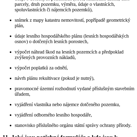
parcely, druh pozemku, výměra, údaje o vlastnících,
spoluvlastnících či nájemcích pozemků),
snímek z mapy katastru nemovitostí, popřípadě geometrický
plán,
údaje lesního hospodářského plánu (lesních hospodářských
osnov) o dotčených lesních porostech,
výpočet náhrad škod na lesních pozemcích a předpoklad
zvýšených provozních nákladů,
výpočet poplatků za odnětí,
návrh plánu rekultivace (pokud je nutný),
pravomocné územní rozhodnutí vydané příslušným stavebním
úřadem,
vyjádření vlastníka nebo nájemce dotčeného pozemku,
vyjádření odborného lesního hospodáře,
stanovisko příslušného orgánu státní správy ochrany přírody.