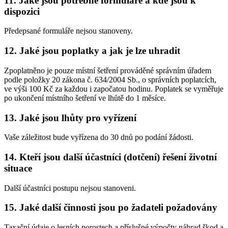
11. Jaké jsou potřebné formuláře a kde jsou k
dispozici
Předepsané formuláře nejsou stanoveny.
12. Jaké jsou poplatky a jak je lze uhradit
Zpoplatněno je pouze místní šetření prováděné správním úřadem
podle položky 20 zákona č. 634/2004 Sb., o správních poplatcích,
ve výši 100 Kč za každou i započatou hodinu. Poplatek se vyměřuje
po ukončení místního šetření ve lhůtě do 1 měsíce.
13. Jaké jsou lhůty pro vyřízení
Vaše záležitost bude vyřízena do 30 dnů po podání žádosti.
14. Kteří jsou další účastníci (dotčení) řešení životní
situace
Další účastníci postupu nejsou stanoveni.
15. Jaké další činnosti jsou po žadateli požadovány
Taxační údaje o lesních porostech a příslušné výpočty náhrad škod a