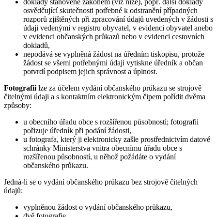
doklady stanovené zákonem (viz níže), popř. další doklady
osvědčující skutečnosti potřebné k odstranění případných
rozporů zjištěných při zpracování údajů uvedených v žádosti s
údaji vedenými v registru obyvatel, v evidenci obyvatel anebo
v evidenci občanských průkazů nebo v evidenci cestovních
dokladů,
nepodává se vyplněná žádost na úředním tiskopisu, protože
žádost se všemi potřebnými údaji vytiskne úředník a občan
potvrdí podpisem jejich správnost a úplnost.
Fotografii
lze za účelem vydání občanského průkazu se strojově
čitelnými údaji a s kontaktním elektronickým čipem pořídit dvěma
způsoby:
u obecního úřadu obce s rozšířenou působností; fotografii
pořizuje úředník při podání žádosti,
u fotografa, který ji elektronicky zašle prostřednictvím datové
schránky Ministerstva vnitra obecnímu úřadu obce s
rozšířenou působností, u něhož požádáte o vydání
občanského průkazu.
Jedná-li se o vydání občanského průkazu bez strojově čitelných
údajů:
vyplněnou žádost o vydání občanského průkazu,
dvě fotografie,