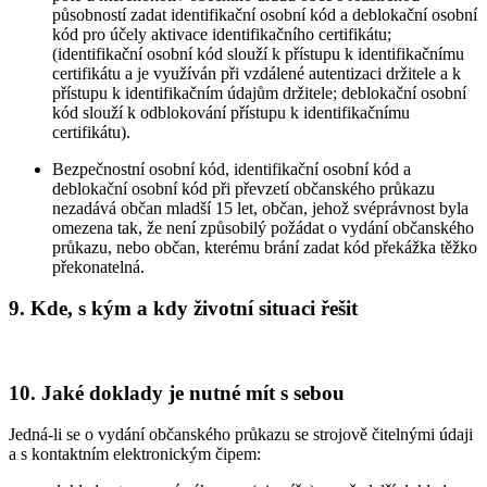
působností zadat identifikační osobní kód a deblokační osobní
kód pro účely aktivace identifikačního certifikátu;
(identifikační osobní kód slouží k přístupu k identifikačnímu
certifikátu a je využíván při vzdálené autentizaci držitele a k
přístupu k identifikačním údajům držitele; deblokační osobní
kód slouží k odblokování přístupu k identifikačnímu
certifikátu).
Bezpečnostní osobní kód, identifikační osobní kód a
deblokační osobní kód při převzetí občanského průkazu
nezadává občan mladší 15 let, občan, jehož svéprávnost byla
omezena tak, že není způsobilý požádat o vydání občanského
průkazu, nebo občan, kterému brání zadat kód překážka těžko
překonatelná.
9. Kde, s kým a kdy životní situaci řešit
10. Jaké doklady je nutné mít s sebou
Jedná-li se o vydání občanského průkazu se strojově čitelnými údaji
a s kontaktním elektronickým čipem: