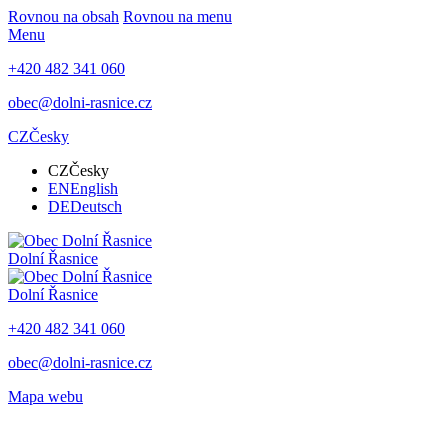
Rovnou na obsah
Rovnou na menu
Menu
+420 482 341 060
obec@dolni-rasnice.cz
CZ
Česky
CZ
Česky
EN
English
DE
Deutsch
Dolní Řasnice
Dolní Řasnice
+420 482 341 060
obec@dolni-rasnice.cz
Mapa webu