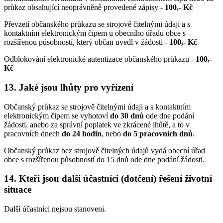
průkaz obsahující neoprávněně provedené zápisy -
100,- Kč
Převzetí občanského průkazu se strojově čitelnými údaji a s
kontaktním elektronickým čipem u obecního úřadu obce s
rozšířenou působností, který občan uvedl v žádosti -
100,- Kč
Odblokování elektronické autentizace občanského průkazu -
100,-
Kč
13. Jaké jsou lhůty pro vyřízení
Občanský průkaz se strojově čitelnými údaji a s kontaktním
elektronickým čipem se vyhotoví
do 30 dnů
ode dne podání
žádosti, anebo za správní poplatek ve zkrácené lhůtě, a to v
pracovních dnech
do 24 hodin
, nebo
do 5 pracovních dnů
.
Občanský průkaz bez strojově čitelných údajů vydá obecní úřad
obce s rozšířenou působností do 15 dnů ode dne podání žádosti.
14. Kteří jsou další účastníci (dotčení) řešení životní
situace
Další účastníci nejsou stanoveni.