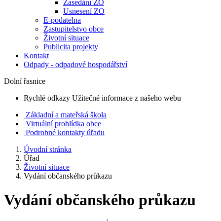
Zasedání ZO
Usnesení ZO
E-podatelna
Zastupitelstvo obce
Životní situace
Publicita projekty
Kontakt
Odpady - odpadové hospodářství
Dolní řasnice
Rychlé odkazy
Užitečné informace z našeho webu
Základní a mateřská škola
Virtuální prohlídka obce
Podrobné kontakty úřadu
Úvodní stránka
Úřad
Životní situace
Vydání občanského průkazu
Vydání občanského průkazu