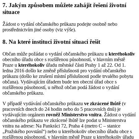
7. Jakým způsobem můžete zahájit řešení životní
situace
Žádost o vydání občanského průkazu podejte osobně nebo
prostřednictvím jiné osoby (viz výše).
8. Na které instituci životní situaci řešit
Občan může požádat o vydání občanského průkazu u
kteréhokoliv
obecního úřadu obce s rozšířenou působností, v hlavním městě
Praze u
kteréhokoliv
úřadu městské části Prahy 1 až 22. Od 1.
ledna 2016 došlo ke změně příslušnosti pro vydání občanského
průkazu (došlo ke zrušení místní příslušnosti podle trvalého pobytu
občana). Vydávajícím úřadem bude ten obecní úřad obce s
rozšířenou působností, u něhož občan podá žádost o vydání
občanského průkazu.
V případě vydávání občanského průkazu
ve zkrácené lhůtě
(v
pracovních dnech do 24 hodin nebo do 5 pracovních dnů) je
vydávajícím orgánem
rovněž Ministerstvo vnitra
. Žádost o vydání
občanského průkazu ve zkrácené lhůtě lze podat u Ministerstva
vnitra na adrese: Na Pankráci 72, Praha 4 (metro C – stanice
„Pražského povstání“) nebo u kteréhokoliv obecního úřadu obce s
rozšířenou působností, v hlavním městě Praze u kteréhokoliv úřadu