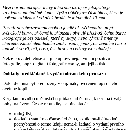
Mezi horním okrajem hlavy a horním okrajem fotografie je
vzdálenost minimálně 2 mm. Výška obličejové části hlavy, která je
tvořena vzdáleností od očí k bradě, je minimálně 13 mm.
Pozadí za zobrazovanou osobou je bílé až světlemodré, popř.
světlešedé barvy, přičemž je přípustný plynulý přechod těchto barev.
Fotografie je bez odlesků, které by skryly nebo výrazně změnily
charakteristické identifikační znaky osoby, jimiž jsou zejména tvar a
umístění obočí, očí, nosu, úst, brady a celkový tvar obličeje.
Nelze provádět retuše ani jiné úpravy negativu ani pozitivu
fotografie, popř. digitální fotografie osoby, ani jejího tisku.
Doklady předkládané k vydání občanského průkazu
Doklady musí být předloženy v originále, ověřeném opise nebo
ověřené kopii.
K vydání prvního občanského průkazu občanovi, který má trvalý
pobyt na území České republiky, se předkládá:
rodný list,
doklad o státním občanství občana, vzniknou-li důvodné
pochybnosti o tomto údaji; nemá-li žadatel o vydání prvního
občanského průkazu takový doklad, ověří obecní úřad obce s