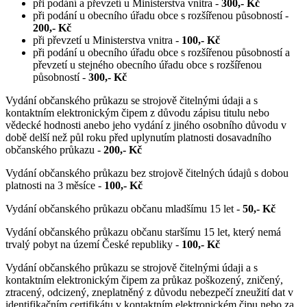
při podání a převzetí u Ministerstva vnitra -
300,- Kč
při podání u obecního úřadu obce s rozšířenou působností -
200,- Kč
při převzetí u Ministerstva vnitra -
100,- Kč
při podání u obecního úřadu obce s rozšířenou působností a
převzetí u stejného obecního úřadu obce s rozšířenou
působností -
300,- Kč
Vydání občanského průkazu se strojově čitelnými údaji a s
kontaktním elektronickým čipem z důvodu zápisu titulu nebo
vědecké hodnosti anebo jeho vydání z jiného osobního důvodu v
době delší než půl roku před uplynutím platnosti dosavadního
občanského průkazu -
200,- Kč
Vydání občanského průkazu bez strojově čitelných údajů s dobou
platnosti na 3 měsíce -
100,- Kč
Vydání občanského průkazu občanu mladšímu 15 let -
50,- Kč
Vydání občanského průkazu občanu staršímu 15 let, který nemá
trvalý pobyt na území České republiky -
100,- Kč
Vydání občanského průkazu se strojově čitelnými údaji a s
kontaktním elektronickým čipem za průkaz poškozený, zničený,
ztracený, odcizený, zneplatněný z důvodu nebezpečí zneužití dat v
identifikačním certifikátu v kontaktním elektronickém čipu nebo za