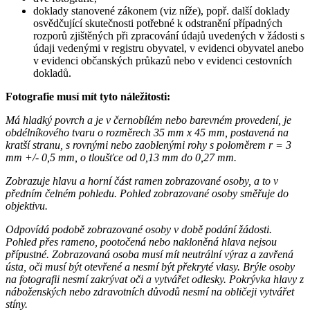
doklady stanovené zákonem (viz níže), popř. další doklady
osvědčující skutečnosti potřebné k odstranění případných
rozporů zjištěných při zpracování údajů uvedených v žádosti s
údaji vedenými v registru obyvatel, v evidenci obyvatel anebo
v evidenci občanských průkazů nebo v evidenci cestovních
dokladů.
Fotografie musí mít tyto náležitosti:
Má hladký povrch a je v černobílém nebo barevném provedení, je
obdélníkového tvaru o rozměrech 35 mm x 45 mm, postavená na
kratší stranu, s rovnými nebo zaoblenými rohy s poloměrem r = 3
mm +/- 0,5 mm, o tloušťce od 0,13 mm do 0,27 mm.
Zobrazuje hlavu a horní část ramen zobrazované osoby, a to v
předním čelném pohledu. Pohled zobrazované osoby směřuje do
objektivu.
Odpovídá podobě zobrazované osoby v době podání žádosti.
Pohled přes rameno, pootočená nebo nakloněná hlava nejsou
přípustné. Zobrazovaná osoba musí mít neutrální výraz a zavřená
ústa, oči musí být otevřené a nesmí být překryté vlasy. Brýle osoby
na fotografii nesmí zakrývat oči a vytvářet odlesky. Pokrývka hlavy z
náboženských nebo zdravotních důvodů nesmí na obličeji vytvářet
stíny.