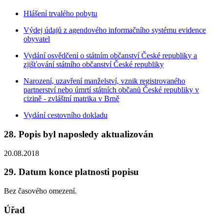
Hlášení trvalého pobytu
Výdej údajů z agendového informačního systému evidence
obyvatel
Vydání osvědčení o státním občanství České republiky a
zjišťování státního občanství České republiky
Narození, uzavření manželství, vznik registrovaného
partnerství nebo úmrtí státních občanů České republiky v
cizině - zvláštní matrika v Brně
Vydání cestovního dokladu
28. Popis byl naposledy aktualizován
20.08.2018
29. Datum konce platnosti popisu
Bez časového omezení.
Úřad