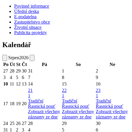
Povinné informace
Úřední deska
E-podatelna
Zastupitelstvo obce
Životní situace
Publicita projekty
Kalendář
Srpen
2026
Po
Út
St
Čt
Pá
So
Ne
27
28
29
30
31
1
2
3
4
5
6
7
8
9
10
11
12
13
14
15
16
21
22
23
1
1
1
Tradiční
Tradiční
Tradiční
17
18
19
20
Řasnická pouť
Řasnická pouť
Řasnická pouť
Zobrazit všechny
Zobrazit všechny
Zobrazit všechny
záznamy ze dne
záznamy ze dne
záznamy ze dne
24
25
26
27
28
29
30
31
1
2
3
4
5
6