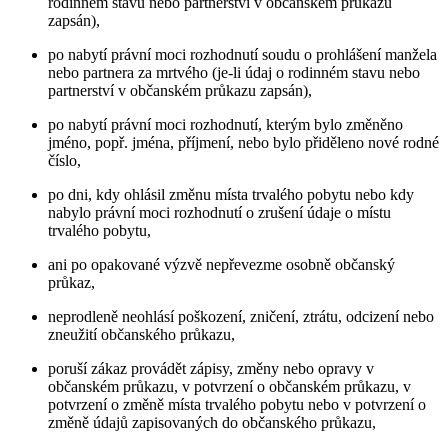
rodinném stavu nebo partnerství v občanském průkazu
zapsán),
po nabytí právní moci rozhodnutí soudu o prohlášení manžela
nebo partnera za mrtvého (je-li údaj o rodinném stavu nebo
partnerství v občanském průkazu zapsán),
po nabytí právní moci rozhodnutí, kterým bylo změněno
jméno, popř. jména, příjmení, nebo bylo přiděleno nové rodné
číslo,
po dni, kdy ohlásil změnu místa trvalého pobytu nebo kdy
nabylo právní moci rozhodnutí o zrušení údaje o místu
trvalého pobytu,
ani po opakované výzvě nepřevezme osobně občanský
průkaz,
neprodleně neohlásí poškození, zničení, ztrátu, odcizení nebo
zneužití občanského průkazu,
poruší zákaz provádět zápisy, změny nebo opravy v
občanském průkazu, v potvrzení o občanském průkazu, v
potvrzení o změně místa trvalého pobytu nebo v potvrzení o
změně údajů zapisovaných do občanského průkazu,