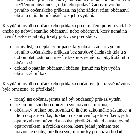
rozšířenou působností, u kterého podává žádost o vydání
prvního občanského průkazu, na jeho žádost státní občanství
občana u úřadu příslušného k jeho vydání.
K vydání prvního občanského průkazu po ukončení pobytu v cizině
anebo po nabytí státního občanství, nebo občanovi, který nemá na
území České republiky trvalý pobyt, se předkládá:
rodný list; to neplatí v případě, kdy občan žádá o vydání
prvního občanského průkazu bez strojově čitelných údajů s
dobou platnosti na 3 měsíce bezprostředně po nabytí státního
občanství,
doklad o státním občanství občana, jemuž má být vydán
občanský průkaz.
K vydání prvního občanského průkazu občanovi, jehož svéprávnost
byla omezena, se předkládá:
rodný list občana, jemuž má být občanský průkaz vydán,
rozhodnutí soudu o omezení svéprávnosti občana,
občanský průkaz opatrovníka či jiného zákonného zástupce, a
jde-li o opatrovníka, doklad o ustanovení opatrovníkem; je-li
opatrovníkem právnická osoba, předloží doklad o ustanovení
opatrovníkem, a fyzická osoba, která jedná jménem této
právnické osoby, předloží svůj občanský průkaz a doklad