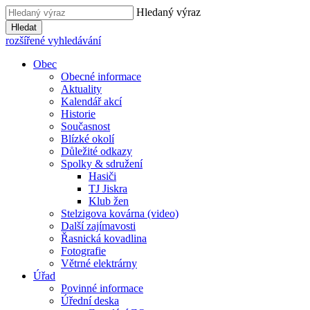
Hledaný výraz
Hledat
rozšířené vyhledávání
Obec
Obecné informace
Aktuality
Kalendář akcí
Historie
Současnost
Blízké okolí
Důležité odkazy
Spolky & sdružení
Hasiči
TJ Jiskra
Klub žen
Stelzigova kovárna (video)
Další zajímavosti
Řasnická kovadlina
Fotografie
Větrné elektrárny
Úřad
Povinné informace
Úřední deska