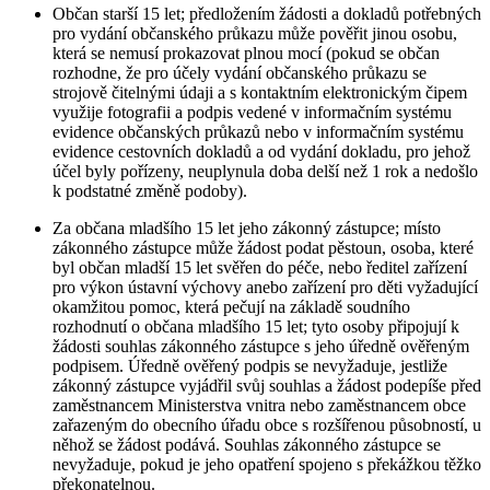
Občan starší 15 let; předložením žádosti a dokladů potřebných
pro vydání občanského průkazu může pověřit jinou osobu,
která se nemusí prokazovat plnou mocí (pokud se občan
rozhodne, že pro účely vydání občanského průkazu se
strojově čitelnými údaji a s kontaktním elektronickým čipem
využije fotografii a podpis vedené v informačním systému
evidence občanských průkazů nebo v informačním systému
evidence cestovních dokladů a od vydání dokladu, pro jehož
účel byly pořízeny, neuplynula doba delší než 1 rok a nedošlo
k podstatné změně podoby).
Za občana mladšího 15 let jeho zákonný zástupce; místo
zákonného zástupce může žádost podat pěstoun, osoba, které
byl občan mladší 15 let svěřen do péče, nebo ředitel zařízení
pro výkon ústavní výchovy anebo zařízení pro děti vyžadující
okamžitou pomoc, která pečují na základě soudního
rozhodnutí o občana mladšího 15 let; tyto osoby připojují k
žádosti souhlas zákonného zástupce s jeho úředně ověřeným
podpisem. Úředně ověřený podpis se nevyžaduje, jestliže
zákonný zástupce vyjádřil svůj souhlas a žádost podepíše před
zaměstnancem Ministerstva vnitra nebo zaměstnancem obce
zařazeným do obecního úřadu obce s rozšířenou působností, u
něhož se žádost podává. Souhlas zákonného zástupce se
nevyžaduje, pokud je jeho opatření spojeno s překážkou těžko
překonatelnou.