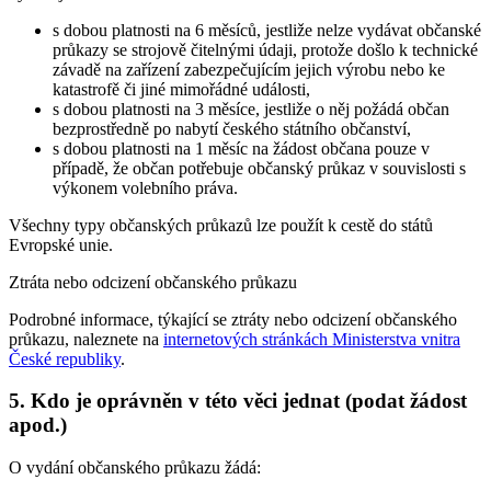
s dobou platnosti na 6 měsíců, jestliže nelze vydávat občanské
průkazy se strojově čitelnými údaji, protože došlo k technické
závadě na zařízení zabezpečujícím jejich výrobu nebo ke
katastrofě či jiné mimořádné události,
s dobou platnosti na 3 měsíce, jestliže o něj požádá občan
bezprostředně po nabytí českého státního občanství,
s dobou platnosti na 1 měsíc na žádost občana pouze v
případě, že občan potřebuje občanský průkaz v souvislosti s
výkonem volebního práva.
Všechny typy občanských průkazů lze použít k cestě do států
Evropské unie.
Ztráta nebo odcizení občanského průkazu
Podrobné informace, týkající se ztráty nebo odcizení občanského
průkazu, naleznete na
internetových stránkách Ministerstva vnitra
České republiky
.
5. Kdo je oprávněn v této věci jednat (podat žádost
apod.)
O vydání občanského průkazu žádá: