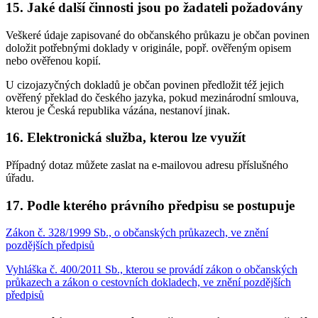
15. Jaké další činnosti jsou po žadateli požadovány
Veškeré údaje zapisované do občanského průkazu je občan povinen
doložit potřebnými doklady v originále, popř. ověřeným opisem
nebo ověřenou kopií.
U cizojazyčných dokladů je občan povinen předložit též jejich
ověřený překlad do českého jazyka, pokud mezinárodní smlouva,
kterou je Česká republika vázána, nestanoví jinak.
16. Elektronická služba, kterou lze využít
Případný dotaz můžete zaslat na e-mailovou adresu příslušného
úřadu.
17. Podle kterého právního předpisu se postupuje
Zákon č. 328/1999 Sb., o občanských průkazech, ve znění
pozdějších předpisů
Vyhláška č. 400/2011 Sb., kterou se provádí zákon o občanských
průkazech a zákon o cestovních dokladech, ve znění pozdějších
předpisů