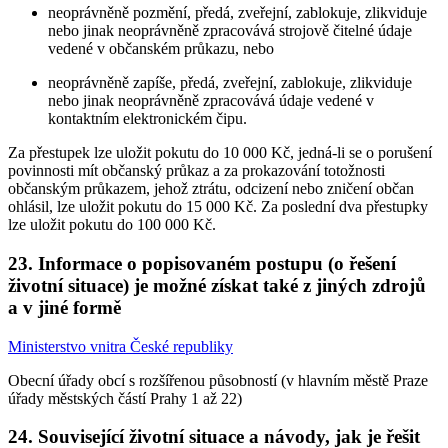
neoprávněně pozmění, předá, zveřejní, zablokuje, zlikviduje
nebo jinak neoprávněně zpracovává strojově čitelné údaje
vedené v občanském průkazu, nebo
neoprávněně zapíše, předá, zveřejní, zablokuje, zlikviduje
nebo jinak neoprávněně zpracovává údaje vedené v
kontaktním elektronickém čipu.
Za přestupek lze uložit pokutu do 10 000 Kč, jedná-li se o porušení
povinnosti mít občanský průkaz a za prokazování totožnosti
občanským průkazem, jehož ztrátu, odcizení nebo zničení občan
ohlásil, lze uložit pokutu do 15 000 Kč. Za poslední dva přestupky
lze uložit pokutu do 100 000 Kč.
23. Informace o popisovaném postupu (o řešení
životní situace) je možné získat také z jiných zdrojů
a v jiné formě
Ministerstvo vnitra České republiky
Obecní úřady obcí s rozšířenou působností (v hlavním městě Praze
úřady městských částí Prahy 1 až 22)
24. Související životní situace a návody, jak je řešit