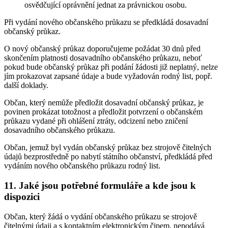
osvědčující oprávnění jednat za právnickou osobu.
Při vydání nového občanského průkazu se předkládá dosavadní
občanský průkaz.
O nový občanský průkaz doporučujeme požádat 30 dnů před
skončením platnosti dosavadního občanského průkazu, neboť
pokud bude občanský průkaz při podání žádosti již neplatný, nelze
jím prokazovat zapsané údaje a bude vyžadován rodný list, popř.
další doklady.
Občan, který nemůže předložit dosavadní občanský průkaz, je
povinen prokázat totožnost a předložit potvrzení o občanském
průkazu vydané při ohlášení ztráty, odcizení nebo zničení
dosavadního občanského průkazu.
Občan, jemuž byl vydán občanský průkaz bez strojově čitelných
údajů bezprostředně po nabytí státního občanství, předkládá před
vydáním nového občanského průkazu rodný list.
11. Jaké jsou potřebné formuláře a kde jsou k
dispozici
Občan, který žádá o vydání občanského průkazu se strojově
čitelnými údaji a s kontaktním elektronickým čipem, nepodává