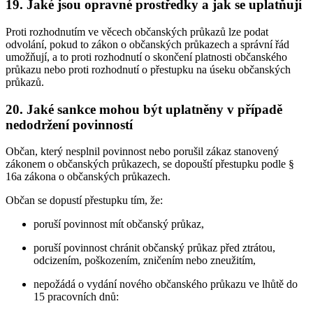
19. Jaké jsou opravné prostředky a jak se uplatňují
Proti rozhodnutím ve věcech občanských průkazů lze podat
odvolání, pokud to zákon o občanských průkazech a správní řád
umožňují, a to proti rozhodnutí o skončení platnosti občanského
průkazu nebo proti rozhodnutí o přestupku na úseku občanských
průkazů.
20. Jaké sankce mohou být uplatněny v případě
nedodržení povinností
Občan, který nesplnil povinnost nebo porušil zákaz stanovený
zákonem o občanských průkazech, se dopouští přestupku podle §
16a zákona o občanských průkazech.
Občan se dopustí přestupku tím, že:
poruší povinnost mít občanský průkaz,
poruší povinnost chránit občanský průkaz před ztrátou,
odcizením, poškozením, zničením nebo zneužitím,
nepožádá o vydání nového občanského průkazu ve lhůtě do
15 pracovních dnů: