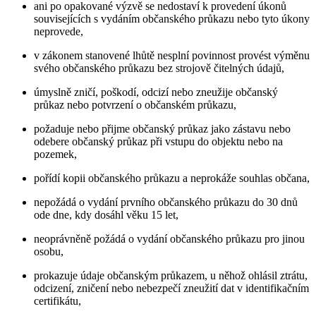
ani po opakované výzvě se nedostaví k provedení úkonů
souvisejících s vydáním občanského průkazu nebo tyto úkony
neprovede,
v zákonem stanovené lhůtě nesplní povinnost provést výměnu
svého občanského průkazu bez strojově čitelných údajů,
úmyslně zničí, poškodí, odcizí nebo zneužije občanský
průkaz nebo potvrzení o občanském průkazu,
požaduje nebo přijme občanský průkaz jako zástavu nebo
odebere občanský průkaz při vstupu do objektu nebo na
pozemek,
pořídí kopii občanského průkazu a neprokáže souhlas občana,
nepožádá o vydání prvního občanského průkazu do 30 dnů
ode dne, kdy dosáhl věku 15 let,
neoprávněně požádá o vydání občanského průkazu pro jinou
osobu,
prokazuje údaje občanským průkazem, u něhož ohlásil ztrátu,
odcizení, zničení nebo nebezpečí zneužití dat v identifikačním
certifikátu,