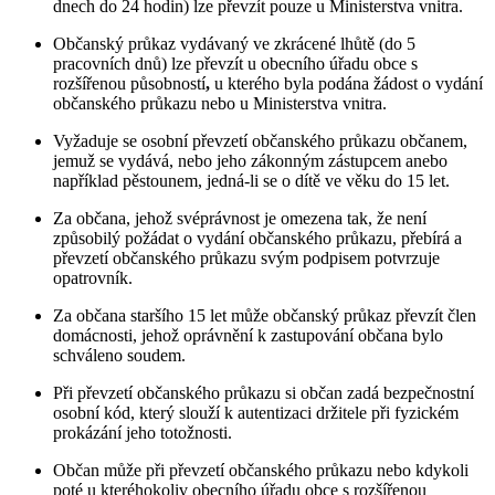
dnech do 24 hodin) lze převzít pouze u Ministerstva vnitra.
Občanský průkaz vydávaný ve zkrácené lhůtě (do 5
pracovních dnů) lze převzít u obecního úřadu obce s
rozšířenou působností
,
u kterého byla podána žádost o vydání
občanského průkazu nebo u Ministerstva vnitra.
Vyžaduje se osobní převzetí občanského průkazu občanem,
jemuž se vydává, nebo jeho zákonným zástupcem anebo
například pěstounem, jedná-li se o dítě ve věku do 15 let.
Za občana, jehož svéprávnost je omezena tak, že není
způsobilý požádat o vydání občanského průkazu, přebírá a
převzetí občanského průkazu svým podpisem potvrzuje
opatrovník.
Za občana staršího 15 let může občanský průkaz převzít člen
domácnosti, jehož oprávnění k zastupování občana bylo
schváleno soudem.
Při převzetí občanského průkazu si občan zadá bezpečnostní
osobní kód, který slouží k autentizaci držitele při fyzickém
prokázání jeho totožnosti.
Občan může při převzetí občanského průkazu nebo kdykoli
poté u kteréhokoliv obecního úřadu obce s rozšířenou