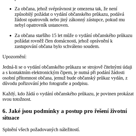
Za občana, jehož svéprávnost je omezena tak, že není
způsobilý požádat o vydání občanského průkazu, podává
žádost opatrovník nebo jiný zákonný zástupce, pokud mu
nebyl opatrovník ustanoven.
Za občana staršího 15 let může o vydání občanského průkazu
požádat rovněž člen domácnosti, jehož oprávnění k
zastupování občana bylo schváleno soudem.
Upozornění:
Jedná-li se o vydání občanského průkazu se strojově čitelnými údaji
a s kontaktním elektronickým čipem, je nutná při podání žádosti
osobní přítomnost občana, jemuž bude občanský průkaz vydán, z
důvodu pořizování jeho fotografie a podpisu.
Každý, kdo žádá o vydání občanského průkazu, je povinen prokázat
svou totožnost.
6. Jaké jsou podmínky a postup pro řešení životní
situace
Splnění všech požadovaných náležitostí.