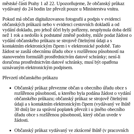
městské části Prahy 1 až 22. Upozorňujeme, že občanský průkaz
vydávaný do 24 hodin lze převzít pouze u Ministerstva vnitra.
Pokud má občan digitalizovanou fotografii a podpis v evidenci
občanských průkazů nebo v evidenci cestovních dokladů a od
vydání dokladu, pro jehož účel byly pořízeny, neuplynula doba delší
než 1 rok a nedošlo k podstatné změně podoby, může podat žádost o
vydání občanského průkazu se strojově čitelnými údaji a s
kontaktním elektronickým čipem i v elektronické podobě. Tato
žádost se zasílá obecnímu úřadu obce s rozšířenou působností na
stanoveném formuláři prostřednictvím datové schránky; není-li
doručena prostřednictvím datové schránky, musí být opatřena
uznávaným elektronickým podpisem.
Převzetí občanského průkazu
Občanský průkaz převezme občan u obecního úřadu obce s
rozšířenou působností, u kterého byla podána žádost o vydání
občanského průkazu; občanský průkaz se strojově čitelnými
údaji a s kontaktním elektronickým čipem (vydávaný ve lhůtě
30 dnů) lze za správní poplatek převzít i u jiného obecního
úřadu obce s rozšířenou působností, který občan uvede v
žádosti.
Občanský průkaz vydávaný ve zkrácené lhůtě (v pracovních