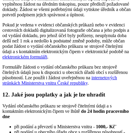
vyplněnou žádost na úředním tiskopisu, pouze předloží požadované
doklady. Žádost se všemi potřebnými údaji vytiskne úředník a občan
potvrdí podpisem jejich správnost a úplnost.
Pokud je vedena v evidenci občanských průkazů nebo v evidenci
cestovních dokladů digitalizovaná fotografie občana a jeho podpis a
od vydání dokladu, pro jehož účel byly pořízeny, neuplynula doba
delší než 1 rok a nedošlo k podstatné změně podoby, může občan
podat žádost o vydání občanského průkazu se strojově čitelnými
údaji a s kontaktním elektronickým čipem v elektronické podobě na
elektronickém formuláři
.
Formuláře žádosti o vydání občanského průkazu bez strojově
čitelných údajů jsou k dispozici u obecních úřadů obcí s rozšířenou
působností. Lze použít i žádost uveřejněnou na
internetových
stránkách Ministerstva vnitra České republiky
.
12. Jaké jsou poplatky a jak je lze uhradit
Vydání občanského průkazu se strojově čitelnými údaji a s
kontaktním elektronickým čipem ve lhůtě
do 24 hodin pracovního
dne
při podání a převzetí u Ministerstva vnitra -
1000,- Kč¨
při podání u obecního úřadu obce s rozšířenou působností -